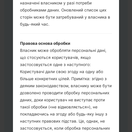
назначені власником у разі потреби
обробниками даних. Оновлений список цих
сторін може бути затребуваний у власника в
будь-який час.
Завантажте на свій ПК:
Odin 3
.
Далі завантажте та розпакуйте файл
Правова основа обробки
прошивки.
Власник може обробляти персональні дані,
Вам потрібно 1 (Вибрати 1 файл
що стосуються користувачів, якщо
прошивки тут) або 5 (Вибрати 5 файл
застосовується одне з наступного:
прошивки тут) файлів для прошивки:
Користувачі дали свою згоду на одну або
AP: "System & Recovery"
більше конкретних цілей. Примітка: згідно з
CP: "Modem & Radio"
деяким законодавством, власнику може бути
CSC_***: "Country & Region & Operator"
дозволено проводити обробку персональних
HOME_CSC_***: "Country & Region &
даних, доки користувач не виступає проти
Operator"
такої обробки («не відмовляється»), не
Додайте усі файли у програму Odin 3.
покладаючись на згоду або будь-яку іншу з
Якщо ви хочете прошити телефон та
наступних правових підстав. Це, однак, не
скинути до заводських налаштувань
застосовується, коли обробка персональних
оберіть CSC_***, у іншому випадку