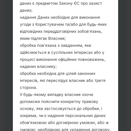
даних є предметом Закону ЄС про захист
виберіть HOME_CSC_*** для
даних;
збереження Ваших даних.
надання Даних необхідне для виконання
Тепер вимкніть пристрій і увійдіть у
угоди з Користувачем та/або для будь-яких
"Download" режим. Усі методи як це
відповідних переддоговірних зобов’язань,
зробити:
яким підлягає Власник;
Натисніть та утримуйти клавіші:
обробка пов’язана з завданням, яке
живлення, збільшення гучності та Bixbi.
здійснюється в суспільних інтересах або у
Натисніть та утримуйте клавіші:
процесі виконання офіційних повноважень,
зменшення та збільшення гучності.
наданих власнику;
Підключивши телефон до ПК
обробка необхідна для цілей законних
використовуючи USB кабель.
інтересів, які переслідує власник або третя
Натисніть та утримуйти клавіші:
сторона.
живлення, збільшення гучності та
У будь-якому випадку власник охоче
додому.
допоможе пояснити конкретну правову
Підключіть USB кабель та натисніть
основу, яка застосовується до обробки, і
клавіші: зменшення звуку та Bixbi.
зокрема, чи є надання персональних даних
Натисніть та утримуйти клавіші:
обов’язковою або договірною умовою, або ж
живлення та збільшення гучності.
умовою, необхідною для укладення договору.