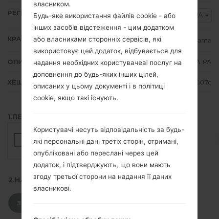
власником.
РЕГІОН
TPA
Будь-яке використання файлів cookie - або
інших засобів відстеження - цим додатком
КРАЇНА
або власниками сторонніх сервісів, які
Panama
використовує цей додаток, відбувається для
ОПИС
TPA PA
надання необхідних користувачеві послуг на
доповнення до будь-яких інших цілей,
ХЕШ
74cf28cdc3d258e2f3e45985ca6d007c
описаних у цьому документі і в політиці
cookie, якщо такі існують.
1.ПЕРЕВІРТИ НАЯВНІСТЬ RECAPTCHA
Користувачі несуть відповідальність за будь-
які персональні дані третіх сторін, отримані,
опубліковані або переслані через цей
додаток, і підтверджують, що вони мають
згоду третьої сторони на надання її даних
2.НАТИСНІТЬ, ЩОБ ЗАВАНТАЖИТИ
власникові.
ЗАВАНТАЖИТИ