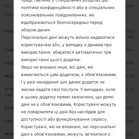
представлена у спеціальних розділах цієї
як прошивати стокову прошивку на пристроях
політики конфіденційності або в спеціальних
Samsung
тут
пояснювальних повідомленнях, які
відображаються безпосередньо перед
збором даних.
НАЗВА ФАЙЛУ
GT-S5312B_TPA_1_2014042521002
0_05h9xdk6fj_fac
Персональні дані можуть вільно надаватися
користувачем або, у випадку з даними про
ТИП ПРОШИВКИ
4 files
використання, збиратися автоматично при
використанні цього додатка.
РОЗМІР ФАЙЛУ
530.63 MiB
Якщо не вказано інше, всі дані, які
вимагаються цим додатком, є обов’язковими,
МОДЕЛЬ
Samsung GT-S5312B
і у разі ненадання цих даних додаток не
ОПЕРАЦІЙНА
Android Jelly Bean 4.1.2
зможе надати свої послуги. У випадках, коли
СИСТЕМА
в цьому додатку прямо зазначено, що деякі
дані не є обов’язковими, Користувачі можуть
PDA/AP ВЕРСІЯ
S5312BVJANB2
не повідомляти ці дані без наслідків для
доступності або функціонування сервісу.
CSC ВЕРСІЯ
S5312BUUBANB1
Користувачі, які не впевнені, які персональні
дані є обов’язковими, можуть зв’язатися з
MODEM/CP ВЕРСІЯ
S5312BVJANB2