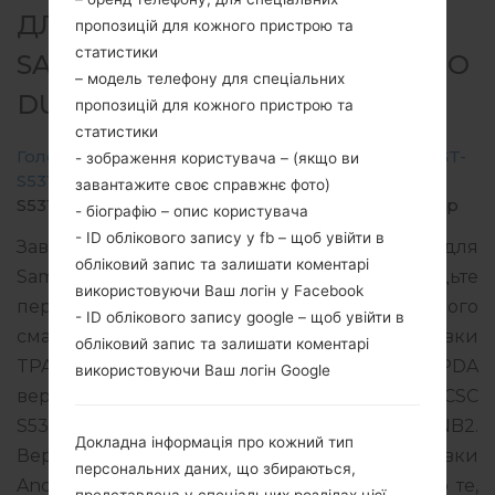
ДЛЯ GT-S5312B -
пропозицій для кожного пристрою та
статистики
SAMSUNGGALAXY POCKET NEO
– модель телефону для спеціальних
DUOS
пропозицій для кожного пристрою та
статистики
Головна
→
Galaxy Pocket Neo Duos
→
SamsungGT-
- зображення користувача – (якщо ви
S5312B
→
GT-
завантажите своє справжнє фото)
S5312B_TPA_1_20140425210020_05h9xdk6fj_fac.zip
- біографію – опис користувача
- ID облікового запису у fb – щоб увійти в
Завантажте останнє оновлення прошивки для
обліковий запис та залишати коментарі
Samsung Galaxy Pocket Neo Duos, але не забудьте
використовуючи Ваш логін у Facebook
перевірити, чи відповідає номер моделі вашого
- ID облікового запису google – щоб увійти в
смартфона вказаному GT-S5312B. Код прошивки
обліковий запис та залишати коментарі
TPA для PANAMA. Продукт поставляється з PDA
використовуючи Ваш логін Google
версією S5312BVJANB2 версія CSC
S5312BUUBANB1, MODEM версия S5312BVJANB2.
Докладна інформація про кожний тип
Версія операційної системи даної прошивки
персональних даних, що збираються,
Android Jelly Bean 4.1.2. Повна інструкція про те,