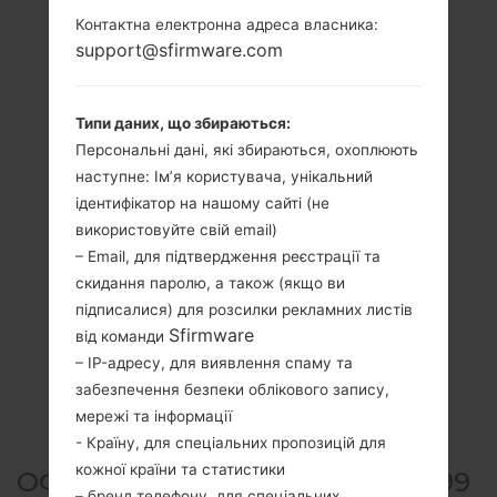
Контактна електронна адреса власника:
support@sfirmware.com
Типи даних, що збираються:
Персональні дані, які збираються, охоплюють
наступне: Ім’я користувача, унікальний
ідентифікатор на нашому сайті (не
використовуйте свій email)
– Email, для підтвердження реєстрації та
скидання паролю, а також (якщо ви
підписалися) для розсилки рекламних листів
Sfirmware
від команди
– IP-адресу, для виявлення спаму та
забезпечення безпеки облікового запису,
мережі та інформації
- Країну, для спеціальних пропозицій для
кожної країни та статистики
ОФІЦІЙНА ПРОШИВКА #24899
– бренд телефону, для спеціальних