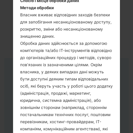
Спосіб і місце обробки даних
Методи обробки
Власник вживає відповідних заходів безпеки
для запобігання несанкціонованому доступу,
розкриттю, зміни або несанкціонованому
знищенню даних.
Обробка даних здійснюється за допомогою
комп’ютерів та/або ІТ-інструментів відповідно
до організаційних процедур і методів, суворо
пов’язаних із зазначеними цілями. Окрім
Інструкції
власника, у деяких випадках дані можуть
бути доступні деяким типам відповідальних
осіб, які беруть участь у роботі цього додатку
(адміністрація, продажі, маркетинг,
юридична, системна адміністрація), або
зовнішнім сторонам (наприклад, стороннім
постачальникам технічних послуг, поштовим
перевізникам, хостинг-провайдерам, ІТ-
компаніям, комунікаційним агентствам), які