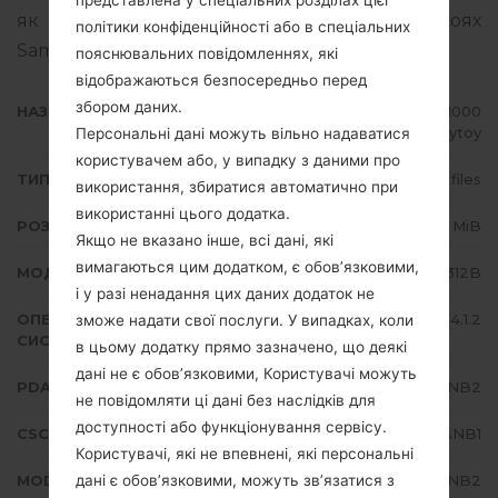
представлена у спеціальних розділах цієї
як прошивати стокову прошивку на пристроях
політики конфіденційності або в спеціальних
Samsung
тут
пояснювальних повідомленнях, які
відображаються безпосередньо перед
збором даних.
НАЗВА ФАЙЛУ
GT-S5312B_ZTA_1_20140327151000
_xrxm6hytoy
Персональні дані можуть вільно надаватися
користувачем або, у випадку з даними про
ТИП ПРОШИВКИ
4 files
використання, збиратися автоматично при
використанні цього додатка.
РОЗМІР ФАЙЛУ
565.85 MiB
Якщо не вказано інше, всі дані, які
вимагаються цим додатком, є обов’язковими,
МОДЕЛЬ
Samsung GT-S5312B
і у разі ненадання цих даних додаток не
ОПЕРАЦІЙНА
Android Jelly Bean 4.1.2
зможе надати свої послуги. У випадках, коли
СИСТЕМА
в цьому додатку прямо зазначено, що деякі
дані не є обов’язковими, Користувачі можуть
PDA/AP ВЕРСІЯ
S5312BVJANB2
не повідомляти ці дані без наслідків для
доступності або функціонування сервісу.
CSC ВЕРСІЯ
S5312BZTAANB1
Користувачі, які не впевнені, які персональні
дані є обов’язковими, можуть зв’язатися з
MODEM/CP ВЕРСІЯ
S5312BVJANB2