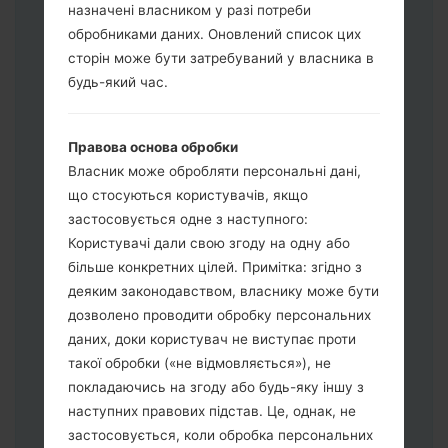
назначені власником у разі потреби
обробниками даних. Оновлений список цих
сторін може бути затребуваний у власника в
будь-який час.
Завантажте на свій ПК:
Odin 3
.
Далі завантажте та розпакуйте файл
Правова основа обробки
прошивки.
Власник може обробляти персональні дані,
Вам потрібно 1 (Вибрати 1 файл
що стосуються користувачів, якщо
прошивки тут) або 5 (Вибрати 5 файл
застосовується одне з наступного:
прошивки тут) файлів для прошивки:
Користувачі дали свою згоду на одну або
AP: "System & Recovery"
більше конкретних цілей. Примітка: згідно з
CP: "Modem & Radio"
деяким законодавством, власнику може бути
CSC_***: "Country & Region & Operator"
дозволено проводити обробку персональних
HOME_CSC_***: "Country & Region &
даних, доки користувач не виступає проти
Operator"
такої обробки («не відмовляється»), не
Додайте усі файли у програму Odin 3.
покладаючись на згоду або будь-яку іншу з
Якщо ви хочете прошити телефон та
наступних правових підстав. Це, однак, не
скинути до заводських налаштувань
застосовується, коли обробка персональних
оберіть CSC_***, у іншому випадку