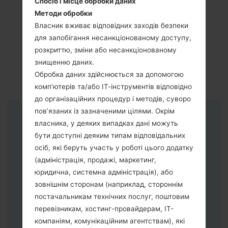
Спосіб і місце обробки даних
Методи обробки
Власник вживає відповідних заходів безпеки
для запобігання несанкціонованому доступу,
розкриттю, зміни або несанкціонованому
знищенню даних.
Обробка даних здійснюється за допомогою
комп’ютерів та/або ІТ-інструментів відповідно
до організаційних процедур і методів, суворо
пов’язаних із зазначеними цілями. Окрім
Інструкції
власника, у деяких випадках дані можуть
бути доступні деяким типам відповідальних
осіб, які беруть участь у роботі цього додатку
(адміністрація, продажі, маркетинг,
юридична, системна адміністрація), або
зовнішнім сторонам (наприклад, стороннім
постачальникам технічних послуг, поштовим
перевізникам, хостинг-провайдерам, ІТ-
компаніям, комунікаційним агентствам), які