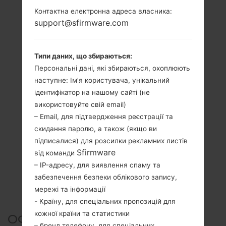
Контактна електронна адреса власника:
support@sfirmware.com
Типи даних, що збираються:
Персональні дані, які збираються, охоплюють
наступне: Ім’я користувача, унікальний
ідентифікатор на нашому сайті (не
використовуйте свій email)
– Email, для підтвердження реєстрації та
скидання паролю, а також (якщо ви
підписалися) для розсилки рекламних листів
Sfirmware
від команди
– IP-адресу, для виявлення спаму та
забезпечення безпеки облікового запису,
мережі та інформації
- Країну, для спеціальних пропозицій для
кожної країни та статистики
ОФІЦІЙНА ПРОШИВКА #5632
– бренд телефону, для спеціальних