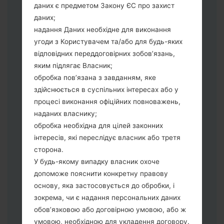
даних є предметом Закону ЄС про захист
виберіть HOME_CSC_*** для
даних;
збереження Ваших даних.
надання Даних необхідне для виконання
Тепер вимкніть пристрій і увійдіть у
угоди з Користувачем та/або для будь-яких
"Download" режим. Усі методи як це
відповідних переддоговірних зобов’язань,
зробити:
яким підлягає Власник;
Натисніть та утримуйти клавіші:
обробка пов’язана з завданням, яке
живлення, збільшення гучності та Bixbi.
здійснюється в суспільних інтересах або у
Натисніть та утримуйте клавіші:
процесі виконання офіційних повноважень,
зменшення та збільшення гучності.
наданих власнику;
Підключивши телефон до ПК
обробка необхідна для цілей законних
використовуючи USB кабель.
інтересів, які переслідує власник або третя
Натисніть та утримуйти клавіші:
сторона.
живлення, збільшення гучності та
У будь-якому випадку власник охоче
додому.
допоможе пояснити конкретну правову
Підключіть USB кабель та натисніть
основу, яка застосовується до обробки, і
клавіші: зменшення звуку та Bixbi.
зокрема, чи є надання персональних даних
Натисніть та утримуйти клавіші:
обов’язковою або договірною умовою, або ж
живлення та збільшення гучності.
умовою, необхідною для укладення договору.