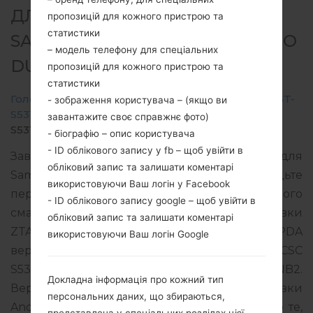
ДЛЯ GT-S5312B -
пропозицій для кожного пристрою та
статистики
SAMSUNGGALAXY POCKET NEO
– модель телефону для спеціальних
DUOS
пропозицій для кожного пристрою та
статистики
Головна
→
Galaxy Pocket Neo Duos
→
SamsungGT-
- зображення користувача – (якщо ви
S5312B
→
GT-
завантажите своє справжнє фото)
S5312B_ZTA_1_20140327151000_xrxm6hytoy.zip
- біографію – опис користувача
- ID облікового запису у fb – щоб увійти в
Завантажте останнє оновлення прошивки для
обліковий запис та залишати коментарі
Samsung Galaxy Pocket Neo Duos, але не забудьте
використовуючи Ваш логін у Facebook
перевірити, чи відповідає номер моделі вашого
- ID облікового запису google – щоб увійти в
смартфона вказаному GT-S5312B. Код прошивки
обліковий запис та залишати коментарі
ZTA для BRAZIL. Продукт поставляється з PDA
використовуючи Ваш логін Google
версією S5312BVJANB2 версія CSC
S5312BZTAANB1, MODEM версия S5312BVJANB2.
Докладна інформація про кожний тип
Версія операційної системи даної прошивки
персональних даних, що збираються,
Android Jelly Bean 4.1.2. Повна інструкція про те,