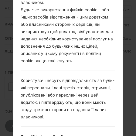
власником.
РЕГІОН
ZTA
Будь-яке використання файлів cookie - або
інших засобів відстеження - цим додатком
КРАЇНА
або власниками сторонніх сервісів, які
Brazil
використовує цей додаток, відбувається для
ОПИС
Claro
надання необхідних користувачеві послуг на
доповнення до будь-яких інших цілей,
ХЕШ
75361cd364a28c21b9f2b7a0f09c481c
описаних у цьому документі і в політиці
cookie, якщо такі існують.
1.ПЕРЕВІРТИ НАЯВНІСТЬ RECAPTCHA
Користувачі несуть відповідальність за будь-
які персональні дані третіх сторін, отримані,
опубліковані або переслані через цей
додаток, і підтверджують, що вони мають
згоду третьої сторони на надання її даних
2.НАТИСНІТЬ, ЩОБ ЗАВАНТАЖИТИ
власникові.
ЗАВАНТАЖИТИ