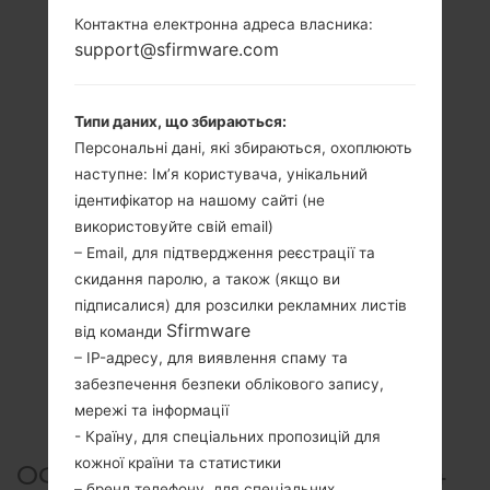
Контактна електронна адреса власника:
support@sfirmware.com
Типи даних, що збираються:
Персональні дані, які збираються, охоплюють
наступне: Ім’я користувача, унікальний
ідентифікатор на нашому сайті (не
використовуйте свій email)
– Email, для підтвердження реєстрації та
скидання паролю, а також (якщо ви
підписалися) для розсилки рекламних листів
Sfirmware
від команди
– IP-адресу, для виявлення спаму та
забезпечення безпеки облікового запису,
мережі та інформації
- Країну, для спеціальних пропозицій для
кожної країни та статистики
ОФІЦІЙНА ПРОШИВКА #5634
– бренд телефону, для спеціальних