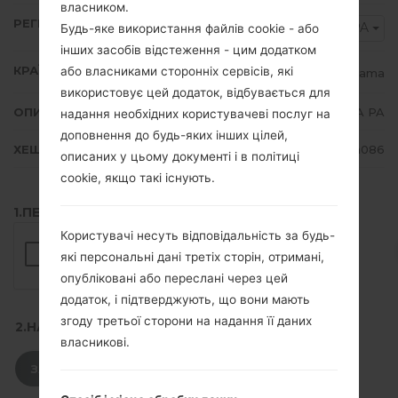
власником.
РЕГІОН
TPA
Будь-яке використання файлів cookie - або
інших засобів відстеження - цим додатком
КРАЇНА
або власниками сторонніх сервісів, які
Panama
використовує цей додаток, відбувається для
ОПИС
TPA PA
надання необхідних користувачеві послуг на
доповнення до будь-яких інших цілей,
ХЕШ
f0bc9de13baa24984b8d6f43aec5a086
описаних у цьому документі і в політиці
cookie, якщо такі існують.
1.ПЕРЕВІРТИ НАЯВНІСТЬ RECAPTCHA
Користувачі несуть відповідальність за будь-
які персональні дані третіх сторін, отримані,
опубліковані або переслані через цей
додаток, і підтверджують, що вони мають
згоду третьої сторони на надання її даних
2.НАТИСНІТЬ, ЩОБ ЗАВАНТАЖИТИ
власникові.
ЗАВАНТАЖИТИ