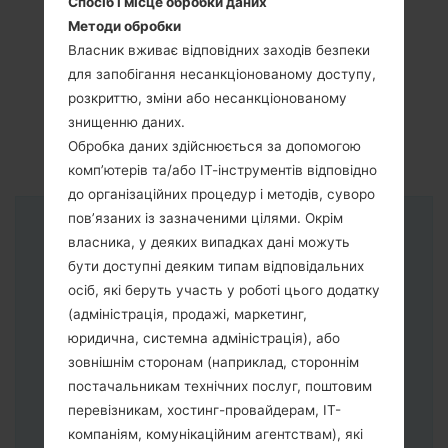
Спосіб і місце обробки даних
Методи обробки
Власник вживає відповідних заходів безпеки
для запобігання несанкціонованому доступу,
розкриттю, зміни або несанкціонованому
знищенню даних.
Обробка даних здійснюється за допомогою
комп’ютерів та/або ІТ-інструментів відповідно
до організаційних процедур і методів, суворо
пов’язаних із зазначеними цілями. Окрім
Інструкції
власника, у деяких випадках дані можуть
бути доступні деяким типам відповідальних
осіб, які беруть участь у роботі цього додатку
(адміністрація, продажі, маркетинг,
юридична, системна адміністрація), або
зовнішнім сторонам (наприклад, стороннім
постачальникам технічних послуг, поштовим
перевізникам, хостинг-провайдерам, ІТ-
компаніям, комунікаційним агентствам), які