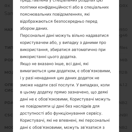
представлена у спеціальних розділах цієї
як прошивати стокову прошивку на пристроях
політики конфіденційності або в спеціальних
Samsung
тут
пояснювальних повідомленнях, які
відображаються безпосередньо перед
збором даних.
НАЗВА ФАЙЛУ
GT-S5312B_TPA_1_20140312180950
_euc6wipg46
Персональні дані можуть вільно надаватися
користувачем або, у випадку з даними про
ТИП ПРОШИВКИ
4 files
використання, збиратися автоматично при
використанні цього додатка.
РОЗМІР ФАЙЛУ
530.25 MiB
Якщо не вказано інше, всі дані, які
вимагаються цим додатком, є обов’язковими,
МОДЕЛЬ
Samsung GT-S5312B
і у разі ненадання цих даних додаток не
ОПЕРАЦІЙНА
Android Jelly Bean 4.1.2
зможе надати свої послуги. У випадках, коли
СИСТЕМА
в цьому додатку прямо зазначено, що деякі
дані не є обов’язковими, Користувачі можуть
PDA/AP ВЕРСІЯ
S5312BVJANB2
не повідомляти ці дані без наслідків для
доступності або функціонування сервісу.
CSC ВЕРСІЯ
S5312BUUBANB1
Користувачі, які не впевнені, які персональні
дані є обов’язковими, можуть зв’язатися з
MODEM/CP ВЕРСІЯ
S5312BVJANB2