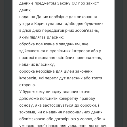
даних є предметом Закону ЄС про захист
виберіть HOME_CSC_*** для
даних;
збереження Ваших даних.
надання Даних необхідне для виконання
Тепер вимкніть пристрій і увійдіть у
угоди з Користувачем та/або для будь-яких
"Download" режим. Усі методи як це
відповідних переддоговірних зобов’язань,
зробити:
яким підлягає Власник;
Натисніть та утримуйти клавіші:
обробка пов’язана з завданням, яке
живлення, збільшення гучності та Bixbi.
здійснюється в суспільних інтересах або у
Натисніть та утримуйте клавіші:
процесі виконання офіційних повноважень,
зменшення та збільшення гучності.
наданих власнику;
Підключивши телефон до ПК
обробка необхідна для цілей законних
використовуючи USB кабель.
інтересів, які переслідує власник або третя
Натисніть та утримуйти клавіші:
сторона.
живлення, збільшення гучності та
У будь-якому випадку власник охоче
додому.
допоможе пояснити конкретну правову
Підключіть USB кабель та натисніть
основу, яка застосовується до обробки, і
клавіші: зменшення звуку та Bixbi.
зокрема, чи є надання персональних даних
Натисніть та утримуйти клавіші:
обов’язковою або договірною умовою, або ж
живлення та збільшення гучності.
умовою, необхідною для укладення договору.