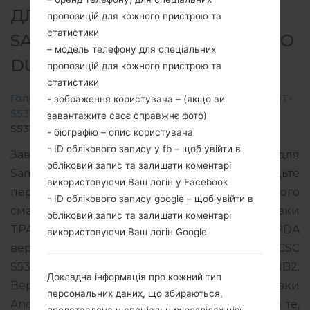
ДЛЯ GT-S5312B -
пропозицій для кожного пристрою та
статистики
SAMSUNGGALAXY POCKET NEO
– модель телефону для спеціальних
DUOS
пропозицій для кожного пристрою та
статистики
Головна
→
Galaxy Pocket Neo Duos
→
SamsungGT-
- зображення користувача – (якщо ви
S5312B
→
GT-
завантажите своє справжнє фото)
S5312B_TPA_1_20140312180950_euc6wipg46.zip
- біографію – опис користувача
- ID облікового запису у fb – щоб увійти в
Завантажте останнє оновлення прошивки для
обліковий запис та залишати коментарі
Samsung Galaxy Pocket Neo Duos, але не забудьте
використовуючи Ваш логін у Facebook
перевірити, чи відповідає номер моделі вашого
- ID облікового запису google – щоб увійти в
смартфона вказаному GT-S5312B. Код прошивки
обліковий запис та залишати коментарі
TPA для PANAMA. Продукт поставляється з PDA
використовуючи Ваш логін Google
версією S5312BVJANB2 версія CSC
S5312BUUBANB1, MODEM версия S5312BVJANB2.
Докладна інформація про кожний тип
Версія операційної системи даної прошивки
персональних даних, що збираються,
Android Jelly Bean 4.1.2. Повна інструкція про те,