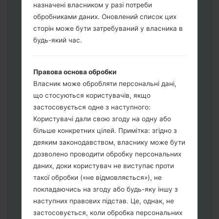
назначені власником у разі потреби
обробниками даних. Оновлений список цих
сторін може бути затребуваний у власника в
будь-який час.
Завантажте на свій ПК:
Odin 3
.
Далі завантажте та розпакуйте файл
Правова основа обробки
прошивки.
Власник може обробляти персональні дані,
Вам потрібно 1 (Вибрати 1 файл
що стосуються користувачів, якщо
прошивки тут) або 5 (Вибрати 5 файл
застосовується одне з наступного:
прошивки тут) файлів для прошивки:
Користувачі дали свою згоду на одну або
AP: "System & Recovery"
більше конкретних цілей. Примітка: згідно з
CP: "Modem & Radio"
деяким законодавством, власнику може бути
CSC_***: "Country & Region & Operator"
дозволено проводити обробку персональних
HOME_CSC_***: "Country & Region &
даних, доки користувач не виступає проти
Operator"
такої обробки («не відмовляється»), не
Додайте усі файли у програму Odin 3.
покладаючись на згоду або будь-яку іншу з
Якщо ви хочете прошити телефон та
наступних правових підстав. Це, однак, не
скинути до заводських налаштувань
застосовується, коли обробка персональних
оберіть CSC_***, у іншому випадку