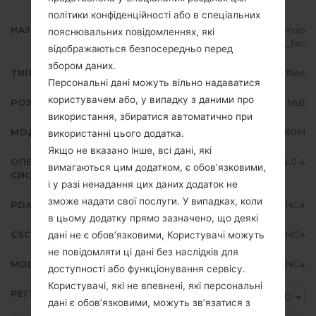
політики конфіденційності або в спеціальних
НАЗВА ФАЙЛУ
GT-S7560M_1_20151125161027_mqo
пояснювальних повідомленнях, які
d51domu_fac
відображаються безпосередньо перед
збором даних.
ТИП ПРОШИВКИ
4 files
Персональні дані можуть вільно надаватися
користувачем або, у випадку з даними про
РОЗМІР ФАЙЛУ
556.01 MiB
використання, збиратися автоматично при
МОДЕЛЬ
Samsung GT-S7560M
використанні цього додатка.
Якщо не вказано інше, всі дані, які
ОПЕРАЦІЙНА
Android Ice Cream Sandwich 4.0.4
вимагаються цим додатком, є обов’язковими,
СИСТЕМА
і у разі ненадання цих даних додаток не
зможе надати свої послуги. У випадках, коли
PDA/AP ВЕРСІЯ
S7560MVLBNC4
в цьому додатку прямо зазначено, що деякі
CSC ВЕРСІЯ
S7560MOYABNC4
дані не є обов’язковими, Користувачі можуть
не повідомляти ці дані без наслідків для
MODEM/CP ВЕРСІЯ
S7560MVLBNC4
доступності або функціонування сервісу.
Користувачі, які не впевнені, які персональні
РЕГІОН
KDO
дані є обов’язковими, можуть зв’язатися з