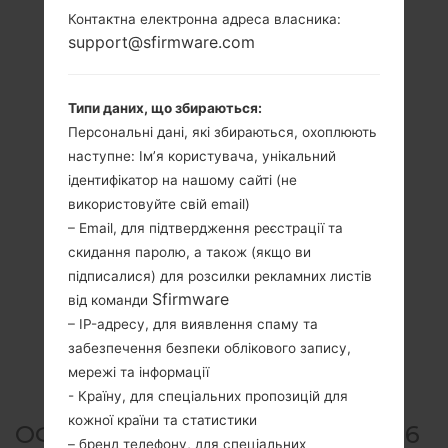
Контактна електронна адреса власника:
support@sfirmware.com
Типи даних, що збираються:
Персональні дані, які збираються, охоплюють
наступне: Ім’я користувача, унікальний
ідентифікатор на нашому сайті (не
використовуйте свій email)
– Email, для підтвердження реєстрації та
скидання паролю, а також (якщо ви
підписалися) для розсилки рекламних листів
Sfirmware
від команди
– IP-адресу, для виявлення спаму та
забезпечення безпеки облікового запису,
мережі та інформації
- Країну, для спеціальних пропозицій для
кожної країни та статистики
ОФІЦІЙНА ПРОШИВКА #25326
– бренд телефону, для спеціальних