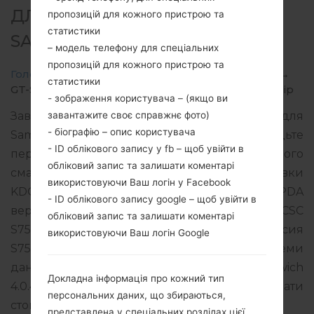
ДЛЯ GT-S7560M -
пропозицій для кожного пристрою та
статистики
SAMSUNGGALAXY TREND
– модель телефону для спеціальних
пропозицій для кожного пристрою та
Головна
→
Galaxy Trend
→
SamsungGT-S7560M
→
статистики
GT-S7560M_1_20151125161027_mqod51domu_fac.zip
- зображення користувача – (якщо ви
завантажите своє справжнє фото)
Завантажте останнє оновлення прошивки для
- біографію – опис користувача
Samsung Galaxy Trend, але не забудьте
- ID облікового запису у fb – щоб увійти в
перевірити, чи відповідає номер моделі вашого
обліковий запис та залишати коментарі
смартфона вказаному GT-S7560M. Код прошивки
використовуючи Ваш логін у Facebook
KDO для CANADA. Продукт поставляється з PDA
- ID облікового запису google – щоб увійти в
версією S7560MVLBNC4 версія CSC
обліковий запис та залишати коментарі
S7560MOYABNC4, MODEM версия
використовуючи Ваш логін Google
S7560MVLBNC4. Версія операційної системи
даної прошивки Android Ice Cream Sandwich
Докладна інформація про кожний тип
4.0.4. Повна інструкція про те, як прошивати
персональних даних, що збираються,
стокову прошивку на пристроях Samsung
тут
представлена у спеціальних розділах цієї