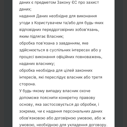
даних є предметом Закону ЄС про захист
Тепер вимкніть пристрій і увійдіть у
даних;
"Download" режим. Усі методи як це
надання Даних необхідне для виконання
зробити:
угоди з Користувачем та/або для будь-яких
Натисніть та утримуйти клавіші:
відповідних переддоговірних зобов’язань,
живлення, збільшення гучності та Bixbi.
яким підлягає Власник;
Натисніть та утримуйте клавіші:
обробка пов’язана з завданням, яке
зменшення та збільшення гучності.
здійснюється в суспільних інтересах або у
Підключивши телефон до ПК
процесі виконання офіційних повноважень,
використовуючи USB кабель.
наданих власнику;
Натисніть та утримуйти клавіші:
обробка необхідна для цілей законних
живлення, збільшення гучності та
інтересів, які переслідує власник або третя
додому.
сторона.
Підключіть USB кабель та натисніть
У будь-якому випадку власник охоче
клавіші: зменшення звуку та Bixbi.
допоможе пояснити конкретну правову
Натисніть та утримуйти клавіші:
основу, яка застосовується до обробки, і
живлення та збільшення гучності.
зокрема, чи є надання персональних даних
Далі підключить телефон до ПК,
обов’язковою або договірною умовою, або ж
програма Odin повина виявити Ваш
умовою, необхідною для укладення договору.
девайс та "COM port number" з'явиться