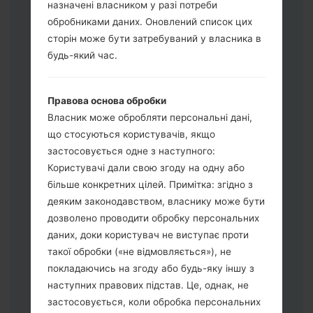
назначені власником у разі потреби
обробниками даних. Оновлений список цих
Завантажте на свій ПК:
Odin 3
.
сторін може бути затребуваний у власника в
Далі завантажте та розпакуйте файл
будь-який час.
прошивки.
Вам потрібно 1 (Вибрати 1 файл
Правова основа обробки
прошивки тут) або 5 (Вибрати 5 файл
Власник може обробляти персональні дані,
прошивки тут) файлів для прошивки:
що стосуються користувачів, якщо
AP: "System & Recovery"
застосовується одне з наступного:
CP: "Modem & Radio"
Користувачі дали свою згоду на одну або
CSC_***: "Country & Region & Operator"
більше конкретних цілей. Примітка: згідно з
HOME_CSC_***: "Country & Region &
деяким законодавством, власнику може бути
Operator"
дозволено проводити обробку персональних
Додайте усі файли у програму Odin 3.
даних, доки користувач не виступає проти
Якщо ви хочете прошити телефон та
такої обробки («не відмовляється»), не
скинути до заводських налаштувань
покладаючись на згоду або будь-яку іншу з
оберіть CSC_***, у іншому випадку
наступних правових підстав. Це, однак, не
виберіть HOME_CSC_*** для
застосовується, коли обробка персональних
збереження Ваших даних.