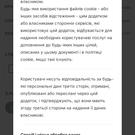
власником.
КРАЇНА
Canada
Будь-яке використання файлів cookie - або
інших засобів відстеження - цим додатком
ОПИС
Telus, Koodo, Rockhopper
або власниками сторонніх сервісів, які
використовує цей додаток, відбувається для
ХЕШ
800e224f76d38c74fa82b7904f3abc93
надання необхідних користувачеві послуг на
доповнення до будь-яких інших цілей,
описаних у цьому документі і в політиці
1.ПЕРЕВІРТИ НАЯВНІСТЬ RECAPTCHA
cookie, якщо такі існують.
Користувачі несуть відповідальність за будь-
які персональні дані третіх сторін, отримані,
2.НАТИСНІТЬ, ЩОБ ЗАВАНТАЖИТИ
опубліковані або переслані через цей
додаток, і підтверджують, що вони мають
ЗАВАНТАЖИТИ
згоду третьої сторони на надання її даних
власникові.
Спосіб і місце обробки даних