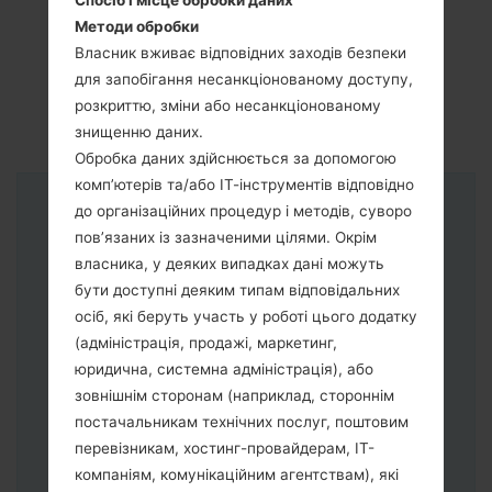
Спосіб і місце обробки даних
Методи обробки
Власник вживає відповідних заходів безпеки
для запобігання несанкціонованому доступу,
розкриттю, зміни або несанкціонованому
знищенню даних.
Обробка даних здійснюється за допомогою
комп’ютерів та/або ІТ-інструментів відповідно
до організаційних процедур і методів, суворо
Інструкції
пов’язаних із зазначеними цілями. Окрім
власника, у деяких випадках дані можуть
бути доступні деяким типам відповідальних
осіб, які беруть участь у роботі цього додатку
(адміністрація, продажі, маркетинг,
юридична, системна адміністрація), або
зовнішнім сторонам (наприклад, стороннім
постачальникам технічних послуг, поштовим
перевізникам, хостинг-провайдерам, ІТ-
компаніям, комунікаційним агентствам), які