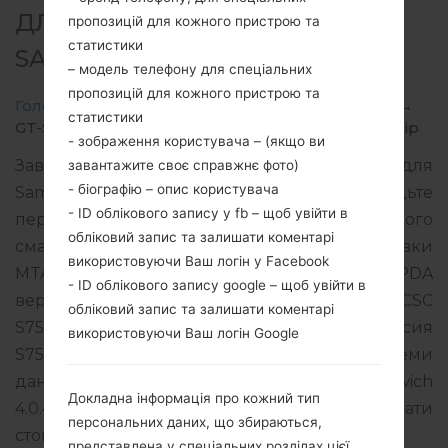
ДЛЯ GT-S7560M -
пропозицій для кожного пристрою та
статистики
SAMSUNGGALAXY TREND
– модель телефону для спеціальних
пропозицій для кожного пристрою та
Головна
→
Galaxy Trend
→
SamsungGT-S7560M
→
статистики
GT-S7560M_1_20151125161027_mqod51domu_fac.zip
- зображення користувача – (якщо ви
Завантажте останнє оновлення прошивки для
завантажите своє справжнє фото)
- біографію – опис користувача
Samsung Galaxy Trend, але не забудьте
- ID облікового запису у fb – щоб увійти в
перевірити, чи відповідає номер моделі вашого
обліковий запис та залишати коментарі
смартфона вказаному GT-S7560M. Код прошивки
використовуючи Ваш логін у Facebook
MTA для CANADA. Продукт поставляється з PDA
- ID облікового запису google – щоб увійти в
версією S7560MVLBNC4 версія CSC
обліковий запис та залишати коментарі
S7560MOYABNC4, MODEM версия
використовуючи Ваш логін Google
S7560MVLBNC4. Версія операційної системи
даної прошивки Android Ice Cream Sandwich
Докладна інформація про кожний тип
4.0.4. Повна інструкція про те, як прошивати
персональних даних, що збираються,
стокову прошивку на пристроях Samsung
тут
представлена у спеціальних розділах цієї