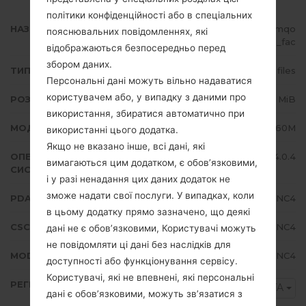
політики конфіденційності або в спеціальних
НАЗВА ФАЙЛУ
GT-S7560M_1_20151125161027_mqo
пояснювальних повідомленнях, які
d51domu_fac
відображаються безпосередньо перед
збором даних.
ТИП ПРОШИВКИ
4 files
Персональні дані можуть вільно надаватися
користувачем або, у випадку з даними про
РОЗМІР ФАЙЛУ
556.01 MiB
використання, збиратися автоматично при
МОДЕЛЬ
Samsung GT-S7560M
використанні цього додатка.
Якщо не вказано інше, всі дані, які
ОПЕРАЦІЙНА
Android Ice Cream Sandwich 4.0.4
вимагаються цим додатком, є обов’язковими,
СИСТЕМА
і у разі ненадання цих даних додаток не
зможе надати свої послуги. У випадках, коли
PDA/AP ВЕРСІЯ
S7560MVLBNC4
в цьому додатку прямо зазначено, що деякі
CSC ВЕРСІЯ
S7560MOYABNC4
дані не є обов’язковими, Користувачі можуть
не повідомляти ці дані без наслідків для
MODEM/CP ВЕРСІЯ
S7560MVLBNC4
доступності або функціонування сервісу.
Користувачі, які не впевнені, які персональні
РЕГІОН
MTA
дані є обов’язковими, можуть зв’язатися з