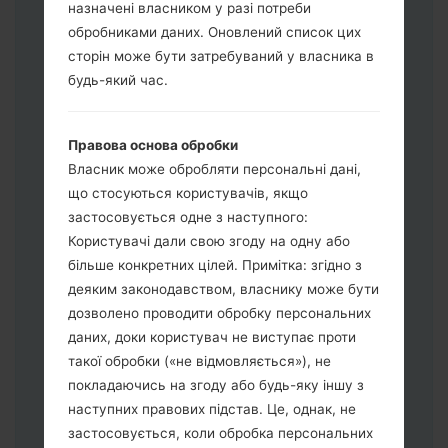
назначені власником у разі потреби
обробниками даних. Оновлений список цих
сторін може бути затребуваний у власника в
Завантажте на свій ПК:
Odin 3
.
будь-який час.
Далі завантажте та розпакуйте файл
прошивки.
Вам потрібно 1 (Вибрати 1 файл
Правова основа обробки
прошивки тут) або 5 (Вибрати 5 файл
Власник може обробляти персональні дані,
прошивки тут) файлів для прошивки:
що стосуються користувачів, якщо
AP: "System & Recovery"
застосовується одне з наступного:
CP: "Modem & Radio"
Користувачі дали свою згоду на одну або
CSC_***: "Country & Region & Operator"
більше конкретних цілей. Примітка: згідно з
HOME_CSC_***: "Country & Region &
деяким законодавством, власнику може бути
Operator"
дозволено проводити обробку персональних
Додайте усі файли у програму Odin 3.
даних, доки користувач не виступає проти
Якщо ви хочете прошити телефон та
такої обробки («не відмовляється»), не
скинути до заводських налаштувань
покладаючись на згоду або будь-яку іншу з
оберіть CSC_***, у іншому випадку
наступних правових підстав. Це, однак, не
виберіть HOME_CSC_*** для
застосовується, коли обробка персональних