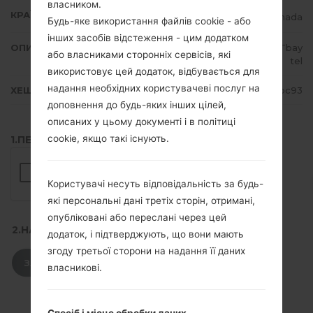
власником.
КРАЇНА
Canada
Будь-яке використання файлів cookie - або
інших засобів відстеження - цим додатком
ОПИС
MTA MTS, CTF Cityfone, TBT Tbay
або власниками сторонніх сервісів, які
tel
використовує цей додаток, відбувається для
надання необхідних користувачеві послуг на
ХЕШ
800e224f76d38c74fa82b7904f3abc93
доповнення до будь-яких інших цілей,
описаних у цьому документі і в політиці
cookie, якщо такі існують.
1.ПЕРЕВІРТИ НАЯВНІСТЬ RECAPTCHA
Користувачі несуть відповідальність за будь-
які персональні дані третіх сторін, отримані,
опубліковані або переслані через цей
2.НАТИСНІТЬ, ЩОБ ЗАВАНТАЖИТИ
додаток, і підтверджують, що вони мають
згоду третьої сторони на надання її даних
ЗАВАНТАЖИТИ
власникові.