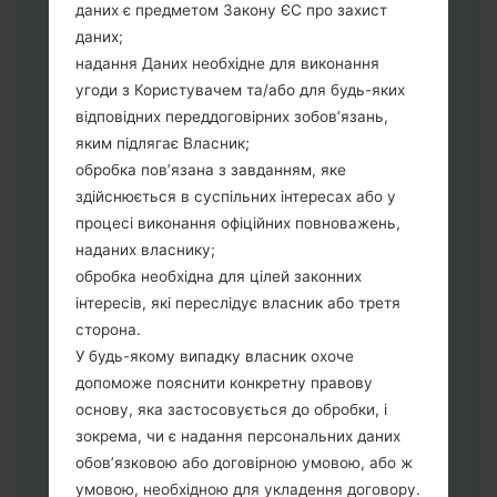
збереження Ваших даних.
даних є предметом Закону ЄС про захист
Тепер вимкніть пристрій і увійдіть у
даних;
"Download" режим. Усі методи як це
надання Даних необхідне для виконання
зробити:
угоди з Користувачем та/або для будь-яких
Натисніть та утримуйти клавіші:
відповідних переддоговірних зобов’язань,
живлення, збільшення гучності та Bixbi.
яким підлягає Власник;
Натисніть та утримуйте клавіші:
обробка пов’язана з завданням, яке
зменшення та збільшення гучності.
здійснюється в суспільних інтересах або у
Підключивши телефон до ПК
процесі виконання офіційних повноважень,
використовуючи USB кабель.
наданих власнику;
Натисніть та утримуйти клавіші:
обробка необхідна для цілей законних
живлення, збільшення гучності та
інтересів, які переслідує власник або третя
додому.
сторона.
Підключіть USB кабель та натисніть
У будь-якому випадку власник охоче
клавіші: зменшення звуку та Bixbi.
допоможе пояснити конкретну правову
Натисніть та утримуйти клавіші:
основу, яка застосовується до обробки, і
живлення та збільшення гучності.
зокрема, чи є надання персональних даних
Далі підключить телефон до ПК,
обов’язковою або договірною умовою, або ж
програма Odin повина виявити Ваш
умовою, необхідною для укладення договору.