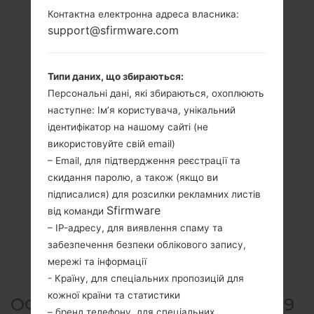
Контактна електронна адреса власника:
support@sfirmware.com
Типи даних, що збираються:
Персональні дані, які збираються, охоплюють
наступне: Ім’я користувача, унікальний
ідентифікатор на нашому сайті (не
використовуйте свій email)
– Email, для підтвердження реєстрації та
скидання паролю, а також (якщо ви
підписалися) для розсилки рекламних листів
Sfirmware
від команди
– IP-адресу, для виявлення спаму та
забезпечення безпеки облікового запису,
мережі та інформації
- Країну, для спеціальних пропозицій для
кожної країни та статистики
ОФІЦІЙНА ПРОШИВКА #25329
– бренд телефону, для спеціальних