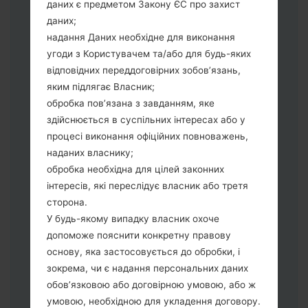
даних є предметом Закону ЄС про захист
зробити:
даних;
Натисніть та утримуйти клавіші:
надання Даних необхідне для виконання
живлення, збільшення гучності та Bixbi.
угоди з Користувачем та/або для будь-яких
Натисніть та утримуйте клавіші:
відповідних переддоговірних зобов’язань,
зменшення та збільшення гучності.
яким підлягає Власник;
Підключивши телефон до ПК
обробка пов’язана з завданням, яке
використовуючи USB кабель.
здійснюється в суспільних інтересах або у
Натисніть та утримуйти клавіші:
процесі виконання офіційних повноважень,
живлення, збільшення гучності та
наданих власнику;
додому.
обробка необхідна для цілей законних
Підключіть USB кабель та натисніть
інтересів, які переслідує власник або третя
клавіші: зменшення звуку та Bixbi.
сторона.
Натисніть та утримуйти клавіші:
У будь-якому випадку власник охоче
живлення та збільшення гучності.
допоможе пояснити конкретну правову
Далі підключить телефон до ПК,
основу, яка застосовується до обробки, і
програма Odin повина виявити Ваш
зокрема, чи є надання персональних даних
девайс та "COM port number" з'явиться
обов’язковою або договірною умовою, або ж
на екрані.
умовою, необхідною для укладення договору.