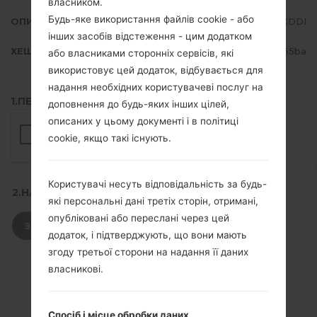
власником.
Будь-яке використання файлів cookie - або
ОПИС
KDDI
інших засобів відстеження - цим додатком
ХЕШ
d429eb518a062a7cfa8a1a7d3255ba
або власниками сторонніх сервісів, які
використовує цей додаток, відбувається для
надання необхідних користувачеві послуг на
1.ПЕРЕВІРТИ НАЯВНІСТЬ RECAPTCHA
доповнення до будь-яких інших цілей,
описаних у цьому документі і в політиці
cookie, якщо такі існують.
Користувачі несуть відповідальність за будь-
2.НАТИСНІТЬ, ЩОБ ЗАВАНТАЖИТИ
які персональні дані третіх сторін, отримані,
опубліковані або переслані через цей
ЗАВАНТАЖИТИ
додаток, і підтверджують, що вони мають
згоду третьої сторони на надання її даних
власникові.
Спосіб і місце обробки даних