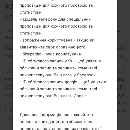
#279282 ДЛЯ SCG02 -
пропозицій для кожного пристрою та
статистики
SAMSUNGGALAXY S20 PLUS 5G
– модель телефону для спеціальних
пропозицій для кожного пристрою та
Головна
→
Galaxy S20 Plus 5G
→
SamsungSCG02
→
статистики
SCG02_10_20211118174200_756hibd7xp_fac.zip
- зображення користувача – (якщо ви
завантажите своє справжнє фото)
Завантажте останнє оновлення прошивки для
- біографію – опис користувача
Samsung Galaxy S20 Plus 5G, але не забудьте
- ID облікового запису у fb – щоб увійти в
перевірити, чи відповідає номер моделі вашого
обліковий запис та залишати коментарі
смартфона вказаному SCG02. Код прошивки KDI
використовуючи Ваш логін у Facebook
для JAPAN. Продукт поставляється з PDA версією
- ID облікового запису google – щоб увійти в
SCG02KDS1BUK1 версія CSC SCG02KDY1BUK1,
обліковий запис та залишати коментарі
MODEM версия SCG02KDS1BUK1. Версія
використовуючи Ваш логін Google
операційної системи даної прошивки Android R
11. Повна інструкція про те, як прошивати стокову
Докладна інформація про кожний тип
прошивку на пристроях Samsung
тут
персональних даних, що збираються,
представлена у спеціальних розділах цієї