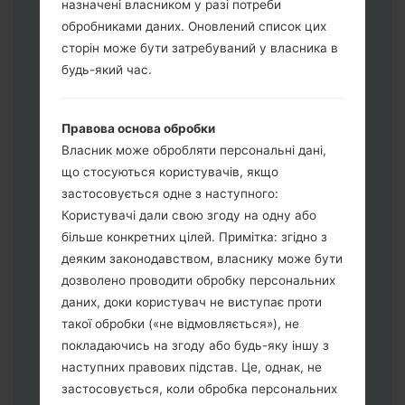
назначені власником у разі потреби
Завантажте на свій ПК:
Odin 3
.
обробниками даних. Оновлений список цих
Далі завантажте та розпакуйте файл
сторін може бути затребуваний у власника в
прошивки.
будь-який час.
Вам потрібно 1 (Вибрати 1 файл
прошивки тут) або 5 (Вибрати 5 файл
прошивки тут) файлів для прошивки:
Правова основа обробки
AP: "System & Recovery"
Власник може обробляти персональні дані,
CP: "Modem & Radio"
що стосуються користувачів, якщо
CSC_***: "Country & Region & Operator"
застосовується одне з наступного:
HOME_CSC_***: "Country & Region &
Користувачі дали свою згоду на одну або
Operator"
більше конкретних цілей. Примітка: згідно з
Додайте усі файли у програму Odin 3.
деяким законодавством, власнику може бути
Якщо ви хочете прошити телефон та
дозволено проводити обробку персональних
скинути до заводських налаштувань
даних, доки користувач не виступає проти
оберіть CSC_***, у іншому випадку
такої обробки («не відмовляється»), не
виберіть HOME_CSC_*** для
покладаючись на згоду або будь-яку іншу з
збереження Ваших даних.
наступних правових підстав. Це, однак, не
Тепер вимкніть пристрій і увійдіть у
застосовується, коли обробка персональних
"Download" режим. Усі методи як це