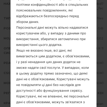
НАЗВА ФАЙЛУ
SCG02_10_20211118174200_756hibd7
політики конфіденційності або в спеціальних
xp_fac
пояснювальних повідомленнях, які
відображаються безпосередньо перед
ТИП ПРОШИВКИ
4 files
збором даних.
Персональні дані можуть вільно надаватися
РОЗМІР ФАЙЛУ
5.89 GiB
користувачем або, у випадку з даними про
МОДЕЛЬ
Samsung SCG02
використання, збиратися автоматично при
використанні цього додатка.
ОПЕРАЦІЙНА
Android R 11
Якщо не вказано інше, всі дані, які
СИСТЕМА
вимагаються цим додатком, є обов’язковими,
і у разі ненадання цих даних додаток не
PDA/AP ВЕРСІЯ
SCG02KDS1BUK1
зможе надати свої послуги. У випадках, коли
CSC ВЕРСІЯ
SCG02KDY1BUK1
в цьому додатку прямо зазначено, що деякі
дані не є обов’язковими, Користувачі можуть
MODEM/CP ВЕРСІЯ
SCG02KDS1BUK1
не повідомляти ці дані без наслідків для
доступності або функціонування сервісу.
РЕГІОН
KDI
Користувачі, які не впевнені, які персональні
дані є обов’язковими, можуть зв’язатися з
КРАЇНА
Japan