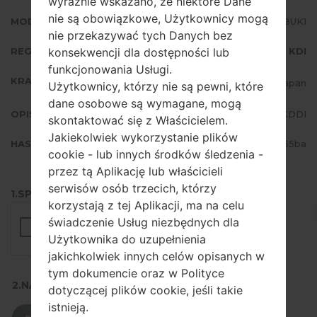
wyraźnie wskazano, że niektóre Dane
nie są obowiązkowe, Użytkownicy mogą
MODEM/CP WERSJA
SCG02KDS1BUK1
nie przekazywać tych Danych bez
konsekwencji dla dostępności lub
REGION
KDI
funkcjonowania Usługi.
KRAJ
Japan
Użytkownicy, którzy nie są pewni, które
dane osobowe są wymagane, mogą
OPIS
KDDI
skontaktować się z Właścicielem.
Jakiekolwiek wykorzystanie plików
HASH
d429eb518a062a7cfa8a1a7d3255ba
cookie - lub innych środków śledzenia -
przez tą Aplikację lub właścicieli
serwisów osób trzecich, którzy
1.SPRAWDŹ RECAPTCHA
korzystają z tej Aplikacji, ma na celu
świadczenie Usług niezbędnych dla
Użytkownika do uzupełnienia
jakichkolwiek innych celów opisanych w
tym dokumencie oraz w Polityce
2.NACIŚNIJ, ABY POBRAĆ
dotyczącej plików cookie, jeśli takie
istnieją.