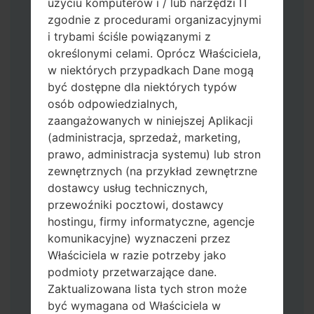
użyciu komputerów i / lub narzędzi IT
zgodnie z procedurami organizacyjnymi
i trybami ściśle powiązanymi z
określonymi celami. Oprócz Właściciela,
w niektórych przypadkach Dane mogą
być dostępne dla niektórych typów
Pobierz na swój komputer najnowszą
osób odpowiedzialnych,
wersję
Odin 3
.
zaangażowanych w niniejszej Aplikacji
Następnie wyodrębnij plik
(administracja, sprzedaż, marketing,
oprogramowania układowego.
prawo, administracja systemu) lub stron
Powinieneś otrzymać 1 plik (jeśli 1 plik
zewnętrznych (na przykład zewnętrzne
wybierz tutaj) lub 5 plików (jeśli 5 plików
dostawcy usług technicznych,
wybierz tutaj):
przewoźniki pocztowi, dostawcy
AP: "System & Recovery"
hostingu, firmy informatyczne, agencje
CP: "Modem & Radio"
komunikacyjne) wyznaczeni przez
CSC_***: "Country & Region & Operator"
Właściciela w razie potrzeby jako
HOME_CSC_***: "Country & Region &
podmioty przetwarzające dane.
Operator"
Zaktualizowana lista tych stron może
Dodaj wszystkie pliki w Odin 3.
być wymagana od Właściciela w