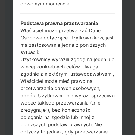
Jeśli chcesz wyczyścić pamięć flash użyj
dowolnym momencie.
CSC_*** albo użyj HOME_CSC_ ***, aby
zachować wszystkie swoje dane i aplikacje.
Podstawa prawna przetwarzania
Teraz wyłącz swój telefon i przejdź do
Właściciel może przetwarzać Dane
trybu pobierania. Jak wykonać wszystkie
Osobowe dotyczące Użytkowników, jeśli
metody:
ma zastosowanie jedna z poniższych
Naciśnij i przytrzymaj klawisz zasilania,
sytuacji:
przycisk zwiększania głośności i klawisz
Użytkownicy wyrazili zgodę na jeden lub
Bixby.
więcej konkretnych celów. Uwaga:
Naciśnij i przytrzymaj klawisze
zgodnie z niektórymi ustawodawstwami,
zwiększania i zmniejszania głośności,
Właściciel może mieć prawo na
następnie podłącz kabel USB.
przetwarzanie danych osobowych,
Naciśnij i przytrzymaj klawisz zasilania,
dopóki Użytkownik nie wyrazi sprzeciwu
przycisk zmniejszania głośności i klawisz
wobec takiedo przetwarzania („nie
strony domowej.
zrezygnuje”), bez konieczności
Podłącz kabel USB, a następnie naciśnij i
polegania na zgodzie lub innej z
przytrzymaj przycisk Bixby i klawisz
poniższych podstaw prawnych. Nie
zmniejszania głośności.
dotyczy to jednak, gdy przetwarzanie
Naciśnij i przytrzymaj klawisz zasilania i