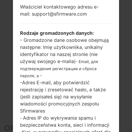
Właściciel kontaktowego adresu e-
mail: support@sfirmware.com
Rodzaje gromadzonych danych:
- Gromadzone dane osobowe obejmują
następne: Imię użytkownika, unikalny
identyfikator na naszej stronie (nie
używaj swojego e-maila)
- Email, для
подтверждения регистрации и сброса
-
пароля, а
-Adres E-mail, aby potwierdzić
rejestrację i zresetować hasło, a także
(jeśli zapisałeś się) na wysyłanie
wiadomości promocyjnych zespołu
Sfirmwares
Adres IP do wykrywania spamu i
-
bezpieczeństwa konta, sieci i informacji
OFICJALNE
Kraj, w przypadku specjalnych ofert dla