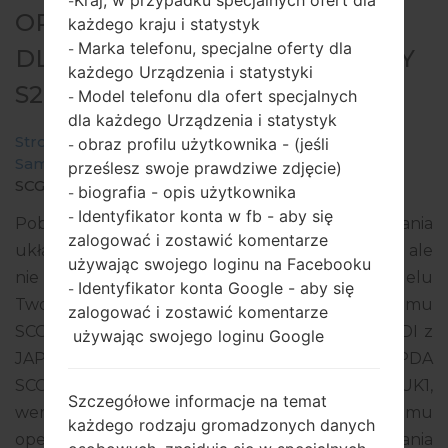
-
OPROGRAMOWANIE #279282
każdego kraju i statystyk
Marka telefonu, specjalne oferty dla
-
DLA: SCG02 - SAMSUNGGALAXY
każdego Urządzenia i statystyki
S20 PLUS 5G
Model telefonu dla ofert specjalnych
-
dla każdego Urządzenia i statystyk
Strona startowa
→
Galaxy S20 Plus 5G
→
obraz profilu użytkownika - (jeśli
-
SamsungSCG02
→
prześlesz swoje prawdziwe zdjęcie)
SCG02_10_20211118174200_756hibd7xp_fac.zip
biografia - opis użytkownika
-
Identyfikator konta w fb - aby się
-
Pobierz najnowszą aktualizację oprogramowania
zalogować i zostawić komentarze
układowego dla Samsung Galaxy S20 Plus 5G, ale
używając swojego loginu na Facebooku
nie zapomnij sprawdzić, czy numer modelu
Identyfikator konta Google - aby się
-
Twojego smartfona odpowiada wskazanemu
zalogować i zostawić komentarze
SCG02. Kod oprogramowania układowego to KDI z
używając swojego loginu Google
JAPAN. Produkt jest dostarczany z wersją PDA
SCG02KDS1BUK1, wersja CSC SCG02KDY1BUK1,
Szczegółowe informacje na temat
wersja MODEM SCG02KDS1BUK1. Wersja systemu
każdego rodzaju gromadzonych danych
operacyjnego danego oprogramowania