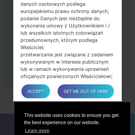
danych osobowych podlega
przycisk zwiększania głośności.
europejskiemu prawu ochrony danych;
Następnie podłącz urządzenie do
podanie Danych jest niezbędne do
komputera, Odin powinien wykryć
wykonania umowy z Użytkownikiem i /
telefon, a na ekranie pojawi się numer
lub wszelkich istotnych zobowiązań
portu COM.
przedumownych, którym podlega
Podaj tylko czas przywracania ustawień
Właściciel;
fabrycznych i automatycznego
przetwarzanie jest związane z zadaniem
ponownego uruchamiania.
wykonywanym w interesie publicznym
Na koniec naciśnij klawisz Start. Twój
lub w ramach wykonywania uprawnień
telefon uruchomi się ponownie i odłączy
oficjalnych powierzonych Właścicielowi;
się od komputera.
przetwarzanie jest konieczne do celów
zgodnych z prawem interesów
ACCEPT
GET ME OUT OF HERE
prowadzonej przez właściciela lub
osobę trzecią.
W każdym przypadku Właściciel z
This website uses cookies to ensure you get
przyjemnością pomoże wyjaśnić
DLA BLOGERÓW
AKTUALNOŚCI
PORÓWNAJ
the best experience on our website.
konkretną podstawę prawną, która ma
ŁĄCZNOŚĆ
PRYWATNOŚĆ
WARUNKI USŁUGI
Learn more
zastosowanie do przetwarzania, a w