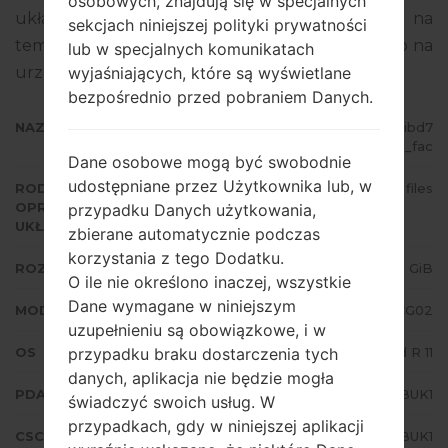
osobowych, znajdują się w specjalnych
układowego to Android R 11. Pełny poradnik na
sekcjach niniejszej polityki prywatności
temat flashowania oprogramowania układowego na
lub w specjalnych komunikatach
wyjaśniających, które są wyświetlane
urządzeniach Samsung
tutaj
bezpośrednio przed pobraniem Danych.
NAZWA PLIKU
SCG02_10_20211118174200_756hibd7
xp_fac
Dane osobowe mogą być swobodnie
udostępniane przez Użytkownika lub, w
RODZAJ
4 files
OPROGRAMOWANIA
przypadku Danych użytkowania,
UKŁADOWEGO
zbierane automatycznie podczas
korzystania z tego Dodatku.
ROZMIAR PLIKU
5.89 GiB
O ile nie określono inaczej, wszystkie
Dane wymagane w niniejszym
MODEL
Samsung SCG02
uzupełnieniu są obowiązkowe, i w
przypadku braku dostarczenia tych
OS
Android R 11
danych, aplikacja nie będzie mogła
PDA/AP WERSJA
SCG02KDS1BUK1
świadczyć swoich usług. W
przypadkach, gdy w niniejszej aplikacji
CSC WERSJA
SCG02KDY1BUK1