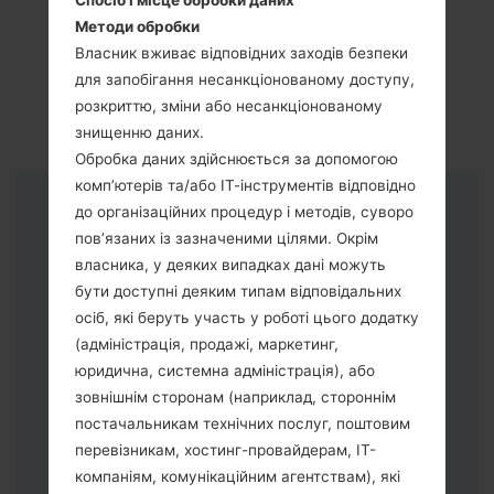
Спосіб і місце обробки даних
Методи обробки
Власник вживає відповідних заходів безпеки
для запобігання несанкціонованому доступу,
розкриттю, зміни або несанкціонованому
знищенню даних.
Обробка даних здійснюється за допомогою
комп’ютерів та/або ІТ-інструментів відповідно
до організаційних процедур і методів, суворо
Інструкції
пов’язаних із зазначеними цілями. Окрім
власника, у деяких випадках дані можуть
бути доступні деяким типам відповідальних
осіб, які беруть участь у роботі цього додатку
(адміністрація, продажі, маркетинг,
юридична, системна адміністрація), або
зовнішнім сторонам (наприклад, стороннім
постачальникам технічних послуг, поштовим
перевізникам, хостинг-провайдерам, ІТ-
компаніям, комунікаційним агентствам), які