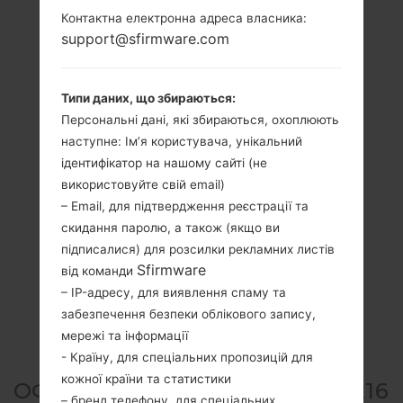
Контактна електронна адреса власника:
support@sfirmware.com
Типи даних, що збираються:
Персональні дані, які збираються, охоплюють
наступне: Ім’я користувача, унікальний
ідентифікатор на нашому сайті (не
використовуйте свій email)
– Email, для підтвердження реєстрації та
скидання паролю, а також (якщо ви
підписалися) для розсилки рекламних листів
Sfirmware
від команди
– IP-адресу, для виявлення спаму та
забезпечення безпеки облікового запису,
мережі та інформації
- Країну, для спеціальних пропозицій для
кожної країни та статистики
ОФІЦІЙНА ПРОШИВКА #292216
– бренд телефону, для спеціальних