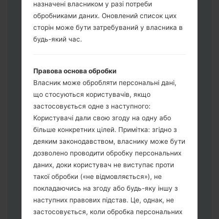
назначені власником у разі потреби
обробниками даних. Оновлений список цих
сторін може бути затребуваний у власника в
Завантажте на свій ПК:
Odin 3
.
будь-який час.
Далі завантажте та розпакуйте файл
прошивки.
Вам потрібно 1 (Вибрати 1 файл
Правова основа обробки
прошивки тут) або 5 (Вибрати 5 файл
Власник може обробляти персональні дані,
прошивки тут) файлів для прошивки:
що стосуються користувачів, якщо
AP: "System & Recovery"
застосовується одне з наступного:
CP: "Modem & Radio"
Користувачі дали свою згоду на одну або
CSC_***: "Country & Region & Operator"
більше конкретних цілей. Примітка: згідно з
HOME_CSC_***: "Country & Region &
деяким законодавством, власнику може бути
Operator"
дозволено проводити обробку персональних
Додайте усі файли у програму Odin 3.
даних, доки користувач не виступає проти
Якщо ви хочете прошити телефон та
такої обробки («не відмовляється»), не
скинути до заводських налаштувань
покладаючись на згоду або будь-яку іншу з
оберіть CSC_***, у іншому випадку
наступних правових підстав. Це, однак, не
виберіть HOME_CSC_*** для
застосовується, коли обробка персональних