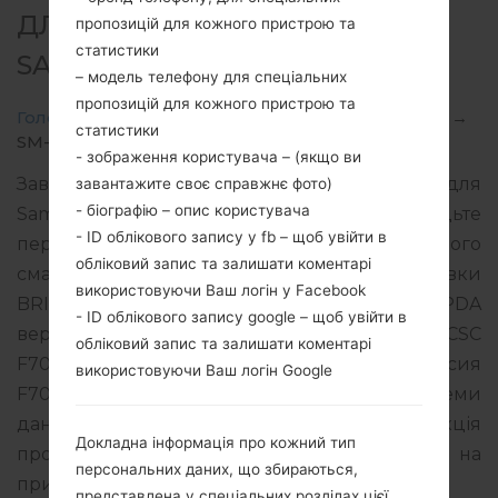
ДЛЯ SM-F7070 -
пропозицій для кожного пристрою та
статистики
SAMSUNGGALAXY Z FLIP 5G
– модель телефону для спеціальних
пропозицій для кожного пристрою та
Головна
→
Galaxy Z Flip 5G
→
SamsungSM-F7070
→
статистики
SM-F7070_4_20220216232730_idfxixm836_fac.zip
- зображення користувача – (якщо ви
Завантажте останнє оновлення прошивки для
завантажите своє справжнє фото)
- біографію – опис користувача
Samsung Galaxy Z Flip 5G, але не забудьте
- ID облікового запису у fb – щоб увійти в
перевірити, чи відповідає номер моделі вашого
обліковий запис та залишати коментарі
смартфона вказаному SM-F7070. Код прошивки
використовуючи Ваш логін у Facebook
BRI для TAIWAN. Продукт поставляється з PDA
- ID облікового запису google – щоб увійти в
версією F7070ZHS4EVB5 версія CSC
обліковий запис та залишати коментарі
F7070OZS4EVB5, MODEM версия
використовуючи Ваш логін Google
F7070ZCS4EVB5. Версія операційної системи
даної прошивки Android S 12. Повна інструкція
Докладна інформація про кожний тип
про те, як прошивати стокову прошивку на
персональних даних, що збираються,
пристроях Samsung
тут
представлена у спеціальних розділах цієї