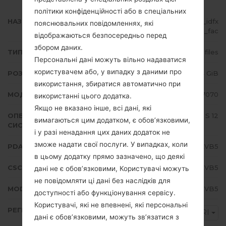
політики конфіденційності або в спеціальних
НАЗВА ФАЙЛУ
SM-F7070_4_20220216232730_idfx
пояснювальних повідомленнях, які
ixm836_fac
відображаються безпосередньо перед
збором даних.
ТИП ПРОШИВКИ
4 files
Персональні дані можуть вільно надаватися
користувачем або, у випадку з даними про
РОЗМІР ФАЙЛУ
5.74 GiB
використання, збиратися автоматично при
МОДЕЛЬ
Samsung SM-F7070
використанні цього додатка.
Якщо не вказано інше, всі дані, які
ОПЕРАЦІЙНА
Android S 12
вимагаються цим додатком, є обов’язковими,
СИСТЕМА
і у разі ненадання цих даних додаток не
зможе надати свої послуги. У випадках, коли
PDA/AP ВЕРСІЯ
F7070ZHS4EVB5
в цьому додатку прямо зазначено, що деякі
CSC ВЕРСІЯ
F7070OZS4EVB5
дані не є обов’язковими, Користувачі можуть
не повідомляти ці дані без наслідків для
MODEM/CP ВЕРСІЯ
F7070ZCS4EVB5
доступності або функціонування сервісу.
Користувачі, які не впевнені, які персональні
РЕГІОН
BRI
дані є обов’язковими, можуть зв’язатися з