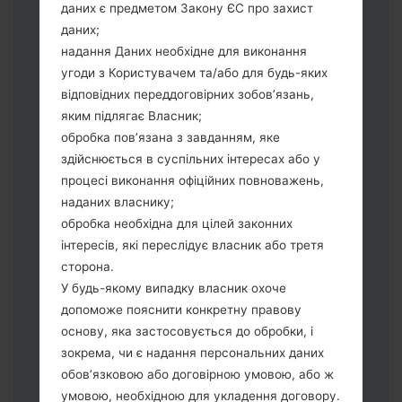
збереження Ваших даних.
даних є предметом Закону ЄС про захист
Тепер вимкніть пристрій і увійдіть у
даних;
"Download" режим. Усі методи як це
надання Даних необхідне для виконання
зробити:
угоди з Користувачем та/або для будь-яких
Натисніть та утримуйти клавіші:
відповідних переддоговірних зобов’язань,
живлення, збільшення гучності та Bixbi.
яким підлягає Власник;
Натисніть та утримуйте клавіші:
обробка пов’язана з завданням, яке
зменшення та збільшення гучності.
здійснюється в суспільних інтересах або у
Підключивши телефон до ПК
процесі виконання офіційних повноважень,
використовуючи USB кабель.
наданих власнику;
Натисніть та утримуйти клавіші:
обробка необхідна для цілей законних
живлення, збільшення гучності та
інтересів, які переслідує власник або третя
додому.
сторона.
Підключіть USB кабель та натисніть
У будь-якому випадку власник охоче
клавіші: зменшення звуку та Bixbi.
допоможе пояснити конкретну правову
Натисніть та утримуйти клавіші:
основу, яка застосовується до обробки, і
живлення та збільшення гучності.
зокрема, чи є надання персональних даних
Далі підключить телефон до ПК,
обов’язковою або договірною умовою, або ж
програма Odin повина виявити Ваш
умовою, необхідною для укладення договору.