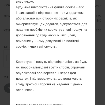
власником.
КРАЇНА
Taiwan
Будь-яке використання файлів cookie - або
інших засобів відстеження - цим додатком
ОПИС
Chunghwa, FarEastTone, KGT, TW
або власниками сторонніх сервісів, які
M Mobile, VIBO
використовує цей додаток, відбувається для
надання необхідних користувачеві послуг на
ХЕШ
e2c02ca9adff63dff6bab044a4e32936
доповнення до будь-яких інших цілей,
описаних у цьому документі і в політиці
cookie, якщо такі існують.
1.ПЕРЕВІРТИ НАЯВНІСТЬ RECAPTCHA
Користувачі несуть відповідальність за будь-
які персональні дані третіх сторін, отримані,
опубліковані або переслані через цей
2.НАТИСНІТЬ, ЩОБ ЗАВАНТАЖИТИ
додаток, і підтверджують, що вони мають
згоду третьої сторони на надання її даних
ЗАВАНТАЖИТИ
власникові.