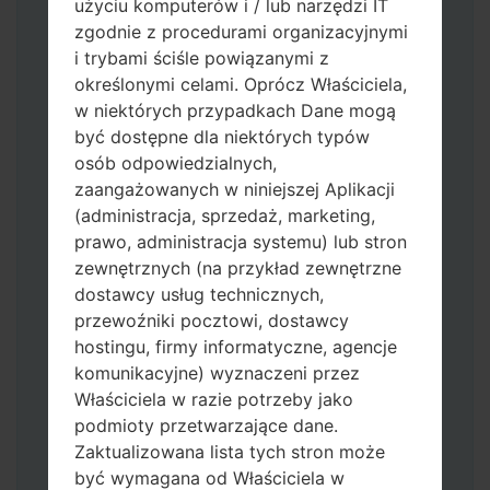
użyciu komputerów i / lub narzędzi IT
zgodnie z procedurami organizacyjnymi
i trybami ściśle powiązanymi z
określonymi celami. Oprócz Właściciela,
w niektórych przypadkach Dane mogą
być dostępne dla niektórych typów
osób odpowiedzialnych,
zaangażowanych w niniejszej Aplikacji
Pobierz na swój komputer najnowszą
(administracja, sprzedaż, marketing,
wersję
Odin 3
.
prawo, administracja systemu) lub stron
Następnie wyodrębnij plik
zewnętrznych (na przykład zewnętrzne
oprogramowania układowego.
dostawcy usług technicznych,
Powinieneś otrzymać 1 plik (jeśli 1 plik
przewoźniki pocztowi, dostawcy
wybierz tutaj) lub 5 plików (jeśli 5 plików
hostingu, firmy informatyczne, agencje
wybierz tutaj):
komunikacyjne) wyznaczeni przez
AP: "System & Recovery"
Właściciela w razie potrzeby jako
CP: "Modem & Radio"
podmioty przetwarzające dane.
CSC_***: "Country & Region & Operator"
Zaktualizowana lista tych stron może
HOME_CSC_***: "Country & Region &
być wymagana od Właściciela w
Operator"