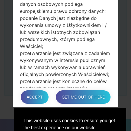
zmniejszania głośności.
danych osobowych podlega
Naciśnij i przytrzymaj klawisz zasilania i
europejskiemu prawu ochrony danych;
przycisk zwiększania głośności.
podanie Danych jest niezbędne do
Następnie podłącz urządzenie do
wykonania umowy z Użytkownikiem i /
komputera, Odin powinien wykryć
lub wszelkich istotnych zobowiązań
telefon, a na ekranie pojawi się numer
przedumownych, którym podlega
portu COM.
Właściciel;
Podaj tylko czas przywracania ustawień
przetwarzanie jest związane z zadaniem
fabrycznych i automatycznego
wykonywanym w interesie publicznym
ponownego uruchamiania.
lub w ramach wykonywania uprawnień
Na koniec naciśnij klawisz Start. Twój
oficjalnych powierzonych Właścicielowi;
telefon uruchomi się ponownie i odłączy
przetwarzanie jest konieczne do celów
się od komputera.
zgodnych z prawem interesów
prowadzonej przez właściciela lub
ACCEPT
GET ME OUT OF HERE
osobę trzecią.
W każdym przypadku Właściciel z
przyjemnością pomoże wyjaśnić
This website uses cookies to ensure you get
konkretną podstawę prawną, która ma
DLA BLOGERÓW
AKTUALNOŚCI
PORÓWNAJ
the best experience on our website.
zastosowanie do przetwarzania, a w