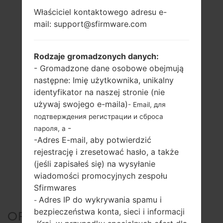
Właściciel kontaktowego adresu e-
mail: support@sfirmware.com
Rodzaje gromadzonych danych:
- Gromadzone dane osobowe obejmują
następne: Imię użytkownika, unikalny
identyfikator na naszej stronie (nie
używaj swojego e-maila)
- Email, для
подтверждения регистрации и сброса
-
пароля, а
-Adres E-mail, aby potwierdzić
rejestrację i zresetować hasło, a także
(jeśli zapisałeś się) na wysyłanie
wiadomości promocyjnych zespołu
Sfirmwares
Adres IP do wykrywania spamu i
-
bezpieczeństwa konta, sieci i informacji
OFICJALNE