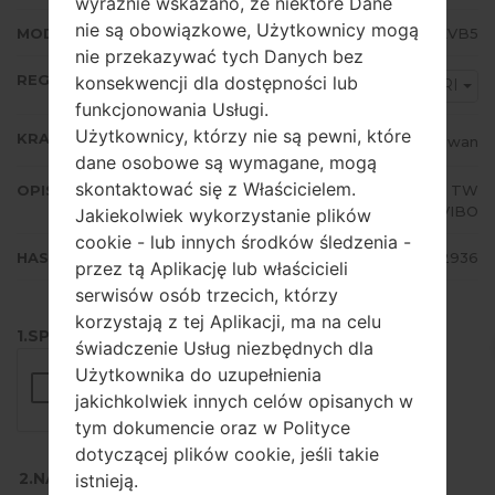
wyraźnie wskazano, że niektóre Dane
nie są obowiązkowe, Użytkownicy mogą
MODEM/CP WERSJA
F7070ZCS4EVB5
nie przekazywać tych Danych bez
REGION
konsekwencji dla dostępności lub
BRI
funkcjonowania Usługi.
Użytkownicy, którzy nie są pewni, które
KRAJ
Taiwan
dane osobowe są wymagane, mogą
skontaktować się z Właścicielem.
OPIS
Chunghwa, FarEastTone, KGT, TW
M Mobile, VIBO
Jakiekolwiek wykorzystanie plików
cookie - lub innych środków śledzenia -
HASH
e2c02ca9adff63dff6bab044a4e32936
przez tą Aplikację lub właścicieli
serwisów osób trzecich, którzy
korzystają z tej Aplikacji, ma na celu
1.SPRAWDŹ RECAPTCHA
świadczenie Usług niezbędnych dla
Użytkownika do uzupełnienia
jakichkolwiek innych celów opisanych w
tym dokumencie oraz w Polityce
dotyczącej plików cookie, jeśli takie
2.NACIŚNIJ, ABY POBRAĆ
istnieją.