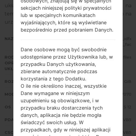
osobowych, znajdują się w specjalnych
układowego to Android S 12. Pełny poradnik na
sekcjach niniejszej polityki prywatności
temat flashowania oprogramowania układowego na
lub w specjalnych komunikatach
urządzeniach Samsung
tutaj
wyjaśniających, które są wyświetlane
bezpośrednio przed pobraniem Danych.
NAZWA PLIKU
SM-F7070_4_20220216232730_idfx
ixm836_fac
Dane osobowe mogą być swobodnie
udostępniane przez Użytkownika lub, w
RODZAJ
4 files
OPROGRAMOWANIA
przypadku Danych użytkowania,
UKŁADOWEGO
zbierane automatycznie podczas
korzystania z tego Dodatku.
ROZMIAR PLIKU
5.74 GiB
O ile nie określono inaczej, wszystkie
Dane wymagane w niniejszym
MODEL
Samsung SM-F7070
uzupełnieniu są obowiązkowe, i w
OS
Android S 12
przypadku braku dostarczenia tych
danych, aplikacja nie będzie mogła
PDA/AP WERSJA
F7070ZHS4EVB5
świadczyć swoich usług. W
przypadkach, gdy w niniejszej aplikacji
CSC WERSJA
F7070OZS4EVB5