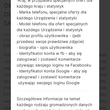
Kraj, w przypadku specjalnych ofert dla
-
OPROGRAMOWANIE #292216
każdego kraju i statystyk
Marka telefonu, specjalne oferty dla
-
DLA: SM-F7070 -
każdego Urządzenia i statystyki
SAMSUNGGALAXY Z FLIP 5G
Model telefonu dla ofert specjalnych
-
dla każdego Urządzenia i statystyk
Strona startowa
→
Galaxy Z Flip 5G
→
SamsungSM-
obraz profilu użytkownika - (jeśli
-
F7070
→
SM-
prześlesz swoje prawdziwe zdjęcie)
F7070_4_20220216232730_idfxixm836_fac.zip
biografia - opis użytkownika
-
Identyfikator konta w fb - aby się
-
Pobierz najnowszą aktualizację oprogramowania
zalogować i zostawić komentarze
układowego dla Samsung Galaxy Z Flip 5G, ale nie
używając swojego loginu na Facebooku
zapomnij sprawdzić, czy numer modelu Twojego
Identyfikator konta Google - aby się
-
smartfona odpowiada wskazanemu SM-F7070. Kod
zalogować i zostawić komentarze
oprogramowania układowego to BRI z TAIWAN.
używając swojego loginu Google
Produkt jest dostarczany z wersją PDA
F7070ZHS4EVB5, wersja CSC F7070OZS4EVB5,
Szczegółowe informacje na temat
wersja MODEM F7070ZCS4EVB5. Wersja systemu
każdego rodzaju gromadzonych danych
operacyjnego danego oprogramowania