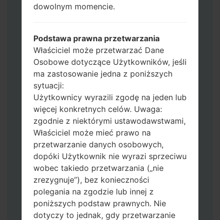
dowolnym momencie.
Dodaj wszystkie pliki w Odin 3.
Jeśli chcesz wyczyścić pamięć flash użyj
CSC_*** albo użyj HOME_CSC_ ***, aby
Podstawa prawna przetwarzania
zachować wszystkie swoje dane i aplikacje.
Właściciel może przetwarzać Dane
Teraz wyłącz swój telefon i przejdź do
Osobowe dotyczące Użytkowników, jeśli
trybu pobierania. Jak wykonać wszystkie
ma zastosowanie jedna z poniższych
metody:
sytuacji:
Naciśnij i przytrzymaj klawisz zasilania,
Użytkownicy wyrazili zgodę na jeden lub
przycisk zwiększania głośności i klawisz
więcej konkretnych celów. Uwaga:
Bixby.
zgodnie z niektórymi ustawodawstwami,
Naciśnij i przytrzymaj klawisze
Właściciel może mieć prawo na
zwiększania i zmniejszania głośności,
przetwarzanie danych osobowych,
następnie podłącz kabel USB.
dopóki Użytkownik nie wyrazi sprzeciwu
Naciśnij i przytrzymaj klawisz zasilania,
wobec takiedo przetwarzania („nie
przycisk zmniejszania głośności i klawisz
zrezygnuje”), bez konieczności
strony domowej.
polegania na zgodzie lub innej z
Podłącz kabel USB, a następnie naciśnij i
poniższych podstaw prawnych. Nie
przytrzymaj przycisk Bixby i klawisz
dotyczy to jednak, gdy przetwarzanie