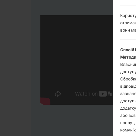
Користу
отриман
вони ма
Спосіб 
Методи
Власник
доступу
Обробка
відпові
зазначе
доступн
додатку
або зов
послуг,
комунік