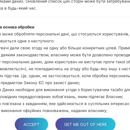
ками даних. Оновлений список цих сторін може бути затребуван
Натисніть та у
а в будь-який час.
збільшення гучно
використовуючи USB
Натисніть та утри
а основа обробки
гучності та додому.
 може обробляти персональні дані, що стосуються користувачів
Підключіть USB каб
вується одне з наступного:
звуку та Bixbi.
вачі дали свою згоду на одну або більше конкретних цілей. Примі
Натисніть та у
з деяким законодавством, власнику може бути дозволено провод
збільшення гучності.
 персональних даних, доки користувач не виступає проти такої о
Далі підключить те
дмовляється»), не покладаючись на згоду або будь-яку іншу з нас
виявити Ваш девайс
х підстав. Це, однак, не застосовується, коли обробка персонал
екрані.
 предметом Закону ЄС про захист даних;
Вказуйте лише "F.Rese
 Даних необхідне для виконання угоди з Користувачем та/або дл
В кінці натисні
дповідних переддоговірних зобов’язань, яким підлягає Власник;
перезагрузиться та в
 пов’язана з завданням, яке здійснюється в суспільних інтересах
 виконання офіційних повноважень, наданих власнику;
 необхідна для цілей законних інтересів, які переслідує власник а
ACCEPT
GET ME OUT OF HERE
торона.