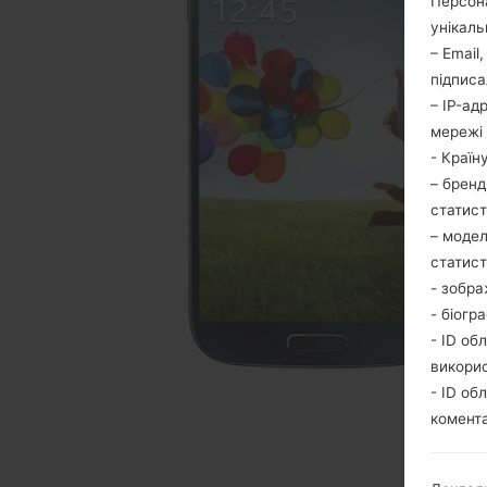
Персона
унікаль
– Email
підписа
– IP-ад
мережі 
- Країн
– бренд
статис
– модел
статис
- зобра
- біогр
- ID об
викори
- ID об
комента