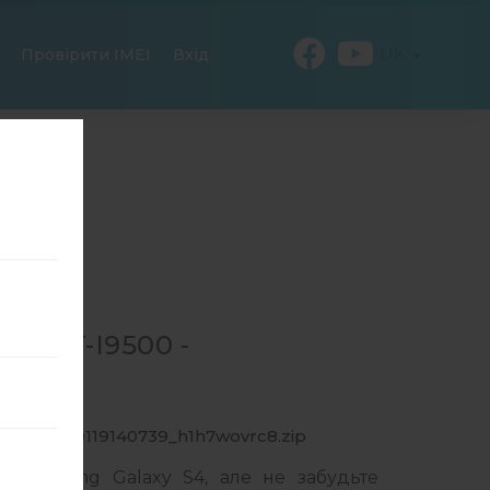
UK
Провірити IMEI
Вхід
Я GT-I9500 -
0_1_20170119140739_h1h7wovrc8.zip
 Samsung Galaxy S4, але не забудьте