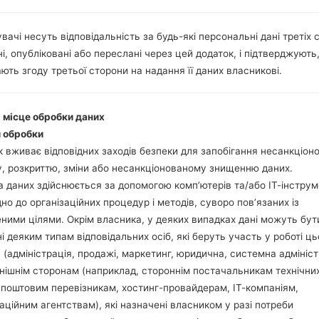
вачі несуть відповідальність за будь-які персональні дані третіх с
Завантажте на свій П
і, опубліковані або переслані через цей додаток, і підтверджують
Далі завантажте та 
ють згоду третьої сторони на надання її даних власникові.
Вам потрібно 1 (Ви
(Вибрати 5 файл про
AP: "System & Recov
і місце обробки даних
CP: "Modem & Radio
 обробки
CSC_***: "Country &
 вживає відповідних заходів безпеки для запобігання несанкціо
HOME_CSC_***: "Cou
, розкриттю, зміни або несанкціонованому знищенню даних.
Додайте усі файли у 
 даних здійснюється за допомогою комп’ютерів та/або ІТ-інструм
Якщо ви хочете 
дно до організаційних процедур і методів, суворо пов’язаних із
заводських налашт
ними цілями. Окрім власника, у деяких випадках дані можуть бут
випадку виберіть H
і деяким типам відповідальних осіб, які беруть участь у роботі ць
даних.
 (адміністрація, продажі, маркетинг, юридична, системна адмініст
Тепер вимкніть прис
нішнім сторонам (наприклад, стороннім постачальникам технічни
Усі методи як це зро
 поштовим перевізникам, хостинг-провайдерам, ІТ-компаніям,
Натисніть та утри
аційним агентствам), які назначені власником у разі потреби
гучності та Bixbi.