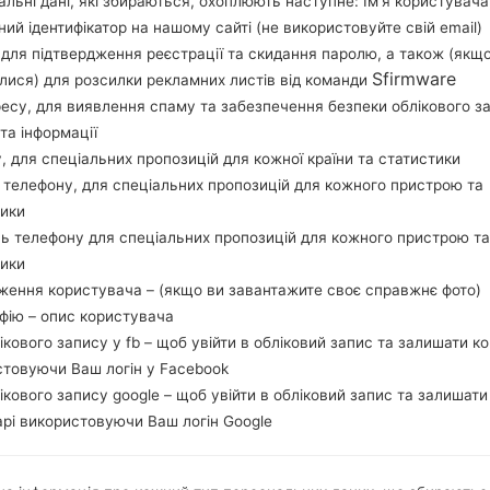
льні дані, які збираються, охоплюють наступне: Ім’я користувача
перевірити, чи відповідає номер моделі вашо
ний ідентифікатор на нашому сайті (не використовуйте свій email)
прошивки TGP для PARAGUAY. Продукт поста
, для підтвердження реєстрації та скидання паролю, а також (якщ
версія CSC I9500UWMHQA1, MODEM версия I950
Sfirmware
лися) для розсилки рекламних листів від команди
даної прошивки Android Lollipop 5.0.1. Повна 
ресу, для виявлення спаму та забезпечення безпеки облікового з
та інформації
прошивку на пристроях Samsung
тут
у, для спеціальних пропозицій для кожної країни та статистики
 телефону, для спеціальних пропозицій для кожного пристрою та
НАЗВА ФАЙЛУ
GT-I9500_1_20170119140739_h1
Т
тики
h7wovrc8
ь телефону для спеціальних пропозицій для кожного пристрою та
РОЗМІР ФАЙЛУ
1.51 GiB
М
тики
ження користувача – (якщо ви завантажите своє справжнє фото)
ОПЕРАЦІЙНА
Android Lollipop 5.0.1
PD
афію – опис користувача
СИСТЕМА
лікового запису у fb – щоб увійти в обліковий запис та залишати к
стовуючи Ваш логін у Facebook
CSC ВЕРСІЯ
I9500UWMHQA1
MO
лікового запису google – щоб увійти в обліковий запис та залишати
РЕГІОН
КР
рі використовуючи Ваш логін Google
TGP
ОПИС
Tigo
Х