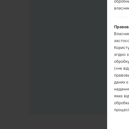
обробни
власник
Правов
Власник
застосо
Користу
згідно 
обробку
(«не ві
правови
даних є
надання
яких ві
обробка
процесі
обробка
третя с