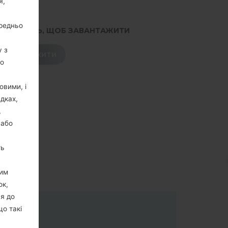
я,
ередньо
.НАТИСНІТЬ, ЩОБ ЗАВАНТАЖИТИ
у з
ЗАВАНТАЖИТИ
го
овими, і
дках,
,
 або
ть
цим
ок,
ня до
що такі