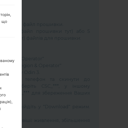
торін,
К:
Odin 3
.
, що
розпакуйте файл прошивки.
брати 1 файл прошивки тут) або 5
шивки тут) файлів для прошивки:
ery"
"
 Region & Operator"
нованому
ntry & Region & Operator"
програму Odin 3.
ентів
прошити телефон та скинути до
увань оберіть CSC_***, у іншому
и
OME_CSC_*** для збереження Ваших
ого
рація),
трій і увійдіть у "Download" режим.
х
бити:
муйти клавіші: живлення, збільшення