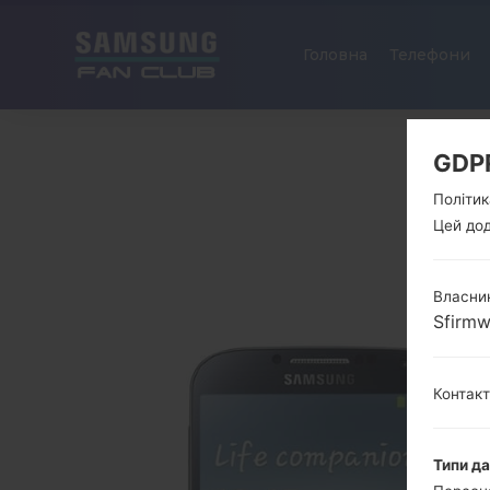
Головна
Телефони
GDP
Політик
Цей дод
Власник
Sfirm
Контак
Типи д