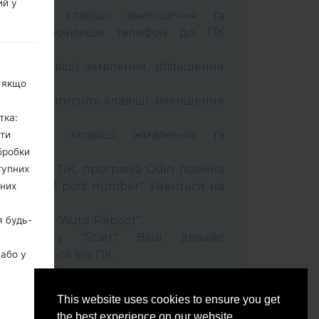
ий у
тримуйте клавіші: зменшення та
сті. Підключивши телефон до ПК
 кабель.
муйти клавіші: живлення, збільшення
, якщо
ель та натисніть клавіші: зменшення
тка:
тримуйти клавіші: живлення та
ити
бробки
лефон до ПК, програма Odin повина
тупних
 та "COM port number" з'явиться на
ьних
t" час та "Auto-Reboot".
я будь-
ть кнопку "Start". Ваш девайс
ідєднається від ПК.
 або у
бо
This website uses cookies to ensure you get
the best experience on our website.