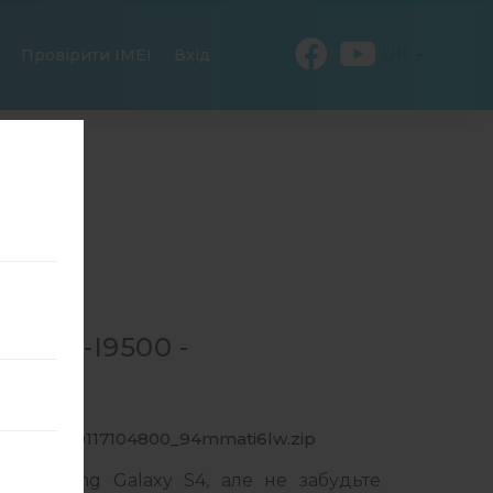
UK
Провірити IMEI
Вхід
Я GT-I9500 -
00_1_20170117104800_94mmati6lw.zip
 Samsung Galaxy S4, але не забудьте