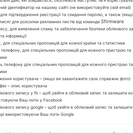
льні дані, які збираються, охоплюють наступне: Ім’я користувача
перевірити, чи відповідає номер моделі вашо
ний ідентифікатор на нашому сайті (не використовуйте свій email)
прошивки JDI для JAMAICA. Продукт поставляєт
, для підтвердження реєстрації та скидання паролю, а також (якщ
CSC I9500JDIHOK1, MODEM версия I9500UBUHO
Sfirmware
лися) для розсилки рекламних листів від команди
прошивки Android Lollipop 5.0.1. Повна інструкц
ресу, для виявлення спаму та забезпечення безпеки облікового з
та інформації
на пристроях Samsung
тут
у, для спеціальних пропозицій для кожної країни та статистики
 телефону, для спеціальних пропозицій для кожного пристрою та
НАЗВА ФАЙЛУ
GT-I9500_1_20170117104800_9
Т
тики
4mmati6lw
ь телефону для спеціальних пропозицій для кожного пристрою та
РОЗМІР ФАЙЛУ
1.47 GiB
М
тики
ження користувача – (якщо ви завантажите своє справжнє фото)
ОПЕРАЦІЙНА
Android Lollipop 5.0.1
PD
афію – опис користувача
СИСТЕМА
лікового запису у fb – щоб увійти в обліковий запис та залишати к
стовуючи Ваш логін у Facebook
CSC ВЕРСІЯ
I9500JDIHOK1
MO
лікового запису google – щоб увійти в обліковий запис та залишати
РЕГІОН
КР
рі використовуючи Ваш логін Google
JDI
ОПИС
Digicel
Х