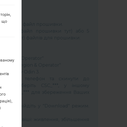
торін,
К:
Odin 3
.
, що
розпакуйте файл прошивки.
брати 1 файл прошивки тут) або 5
шивки тут) файлів для прошивки:
ery"
"
 Region & Operator"
нованому
ntry & Region & Operator"
програму Odin 3.
ентів
прошити телефон та скинути до
увань оберіть CSC_***, у іншому
и
OME_CSC_*** для збереження Ваших
ого
рація),
трій і увійдіть у "Download" режим.
х
бити:
муйти клавіші: живлення, збільшення