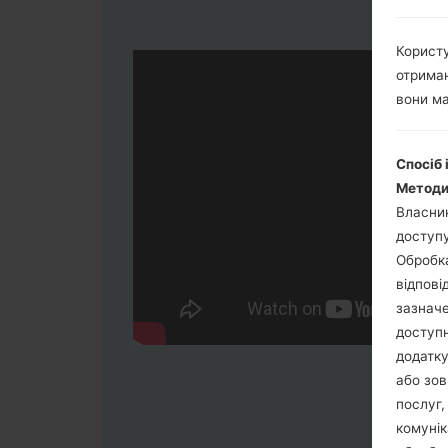
Користу
отриман
вони ма
Спосіб 
Методи
Власник
доступу
Обробка
відпові
зазначе
доступн
додатку
або зов
послуг,
комунік