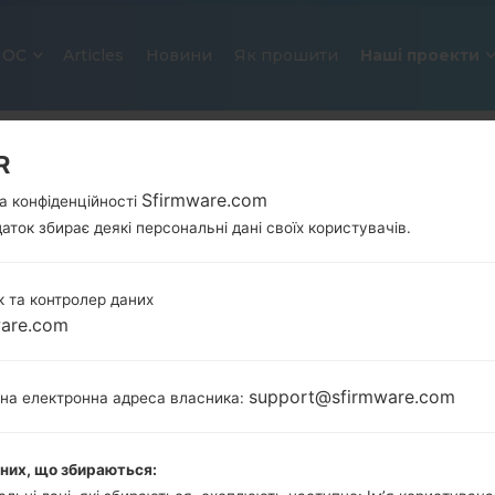
ОС
Articles
Новини
Як прошити
Наші проекти
R
Sfirmware.com
а конфіденційності
аток збирає деякі персональні дані своїх користувачів.
 та контролер даних
ware.com
ОФІЦІЙНА ПРОШИВКА #3174 ДЛ
SAMSUNGGALAXY S4
support@sfirmware.com
тна електронна адреса власника:
Головна
→
Galaxy S4
→
SamsungGT-I9500
→
GT-I95
аних, що збираються:
Завантажте останнє оновлення прошивки для