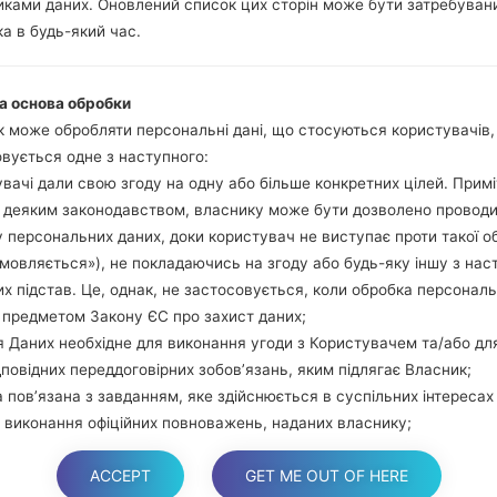
ками даних. Оновлений список цих сторін може бути затребуван
Натисніть та у
а в будь-який час.
збільшення гучно
використовуючи USB
Натисніть та утри
а основа обробки
гучності та додому.
 може обробляти персональні дані, що стосуються користувачів
Підключіть USB каб
вується одне з наступного:
звуку та Bixbi.
вачі дали свою згоду на одну або більше конкретних цілей. Примі
Натисніть та у
з деяким законодавством, власнику може бути дозволено провод
збільшення гучності.
 персональних даних, доки користувач не виступає проти такої о
Далі підключить те
дмовляється»), не покладаючись на згоду або будь-яку іншу з нас
виявити Ваш девайс
х підстав. Це, однак, не застосовується, коли обробка персонал
екрані.
 предметом Закону ЄС про захист даних;
Вказуйте лише "F.Rese
 Даних необхідне для виконання угоди з Користувачем та/або дл
В кінці натисні
дповідних переддоговірних зобов’язань, яким підлягає Власник;
перезагрузиться та в
 пов’язана з завданням, яке здійснюється в суспільних інтересах
 виконання офіційних повноважень, наданих власнику;
 необхідна для цілей законних інтересів, які переслідує власник а
ACCEPT
GET ME OUT OF HERE
торона.