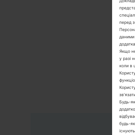
Докладн
предста
спеціа
перед з
Персона
даними 
додатка
Якщо не
у разі 
коли в 
Користу
функціо
Користу
зв’язат
Будь-як
додатко
відбува
будь-як
існують