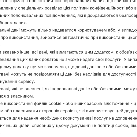
а інформація про кожний тип персональних даних, що збираютьс
влена у спеціальних розділах цієї політики конфіденційності або в
льних пояснювальних повідомленнях, які відображаються безпос
1.ПЕРЕВІРТИ НАЯВНІСТЬ RECAPTCHA
2
бором даних.
льні дані можуть вільно надаватися користувачем або, у випадк
про використання, збиратися автоматично при використанні цьо
.
 вказано інше, всі дані, які вимагаються цим додатком, є обов’язк
ненадання цих даних додаток не зможе надати свої послуги. У випа
цьому додатку прямо зазначено, що деякі дані не є обов’язковими
вачі можуть не повідомляти ці дані без наслідків для доступності
нування сервісу.
вачі, які не впевнені, які персональні дані є обов’язковими, можу
ися з власником.
е використання файлів cookie - або інших засобів відстеження - 
м або власниками сторонніх сервісів, які використовує цей додат
ється для надання необхідних користувачеві послуг на доповнен
их інших цілей, описаних у цьому документі і в політиці cookie, як
Інструкції
.