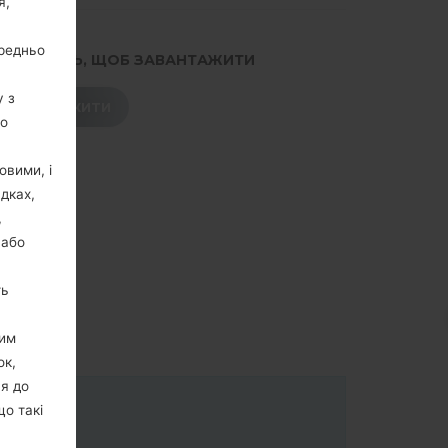
я,
ередньо
.НАТИСНІТЬ, ЩОБ ЗАВАНТАЖИТИ
у з
ЗАВАНТАЖИТИ
го
овими, і
дках,
,
 або
ть
цим
ок,
ня до
що такі