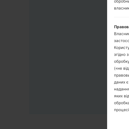
обробни
власник
Правов
Власник
застосо
Користу
згідно 
обробку
(«не ві
правови
даних є
надання
яких ві
обробка
процесі
обробка
третя с