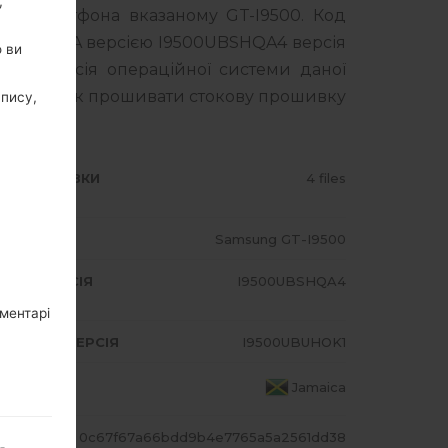
,
го смартфона вказаному GT-I9500. Код
ься з PDA версією I9500UBSHQA4 версія
о ви
K1. Версія операційної системи даної
ія про те, як прошивати стокову прошивку
апису,
ИП ПРОШИВКИ
4 files
ОДЕЛЬ
Samsung GT-I9500
A/AP ВЕРСІЯ
I9500UBSHQA4
оментарі
DEM/CP ВЕРСІЯ
I9500UBUHOK1
АЇНА
Jamaica
ЕШ
0c67f67a66bdd9b4e7765a5a2561dd38