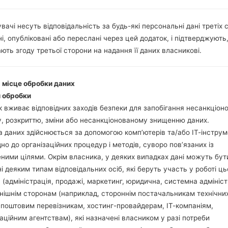
вачі несуть відповідальність за будь-які персональні дані третіх с
Завантажте на свій П
і, опубліковані або переслані через цей додаток, і підтверджують
Далі завантажте та 
ють згоду третьої сторони на надання її даних власникові.
Вам потрібно 1 (Ви
(Вибрати 5 файл про
AP: "System & Recov
і місце обробки даних
CP: "Modem & Radio
 обробки
CSC_***: "Country &
 вживає відповідних заходів безпеки для запобігання несанкціо
HOME_CSC_***: "Cou
, розкриттю, зміни або несанкціонованому знищенню даних.
Додайте усі файли у 
 даних здійснюється за допомогою комп’ютерів та/або ІТ-інструм
Якщо ви хочете 
дно до організаційних процедур і методів, суворо пов’язаних із
заводських налашт
ними цілями. Окрім власника, у деяких випадках дані можуть бут
випадку виберіть H
і деяким типам відповідальних осіб, які беруть участь у роботі ць
даних.
 (адміністрація, продажі, маркетинг, юридична, системна адмініст
Тепер вимкніть прис
нішнім сторонам (наприклад, стороннім постачальникам технічни
Усі методи як це зро
 поштовим перевізникам, хостинг-провайдерам, ІТ-компаніям,
Натисніть та утри
аційним агентствам), які назначені власником у разі потреби
гучності та Bixbi.