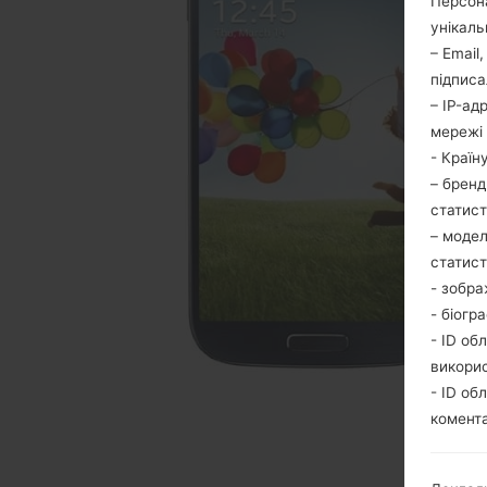
Персона
унікаль
– Email
підписа
– IP-ад
мережі 
- Країн
– бренд
статис
– модел
статис
- зобра
- біогр
- ID об
викори
- ID об
комента