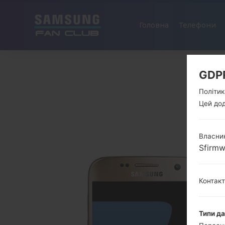
Головна
Телефони
GDP
Політик
Цей дод
Власник
Sfirm
Контак
Типи д