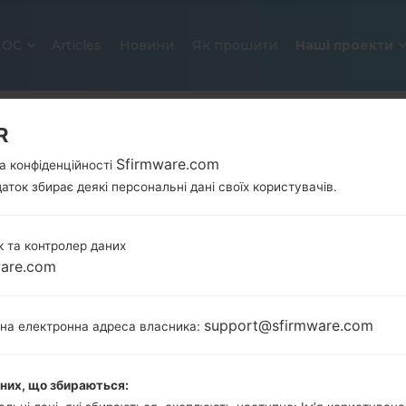
ОС
Articles
Новини
Як прошити
Наші проекти
R
Sfirmware.com
а конфіденційності
аток збирає деякі персональні дані своїх користувачів.
 та контролер даних
ware.com
ОФІЦІЙНА ПРОШИВКА #32292 Д
SAMSUNGGALAXY S7
support@sfirmware.com
тна електронна адреса власника:
Головна
→
Galaxy S7
→
SamsungSM-G930T
→
SM-G9
аних, що збираються:
Завантажте останнє оновлення прошивки для