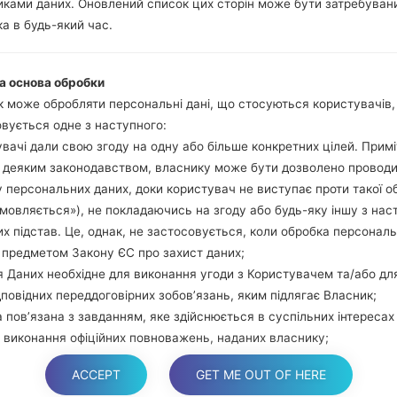
ками даних. Оновлений список цих сторін може бути затребуван
Натисніть та у
а в будь-який час.
збільшення гучно
використовуючи USB
Натисніть та утри
а основа обробки
гучності та додому.
 може обробляти персональні дані, що стосуються користувачів
Підключіть USB каб
вується одне з наступного:
звуку та Bixbi.
вачі дали свою згоду на одну або більше конкретних цілей. Примі
Натисніть та у
з деяким законодавством, власнику може бути дозволено провод
збільшення гучності.
 персональних даних, доки користувач не виступає проти такої о
Далі підключить те
дмовляється»), не покладаючись на згоду або будь-яку іншу з нас
виявити Ваш девайс
х підстав. Це, однак, не застосовується, коли обробка персонал
екрані.
 предметом Закону ЄС про захист даних;
Вказуйте лише "F.Rese
 Даних необхідне для виконання угоди з Користувачем та/або дл
В кінці натисні
дповідних переддоговірних зобов’язань, яким підлягає Власник;
перезагрузиться та в
 пов’язана з завданням, яке здійснюється в суспільних інтересах
 виконання офіційних повноважень, наданих власнику;
 необхідна для цілей законних інтересів, які переслідує власник а
ACCEPT
GET ME OUT OF HERE
торона.