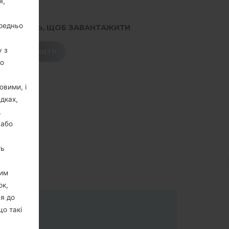
я,
ередньо
.НАТИСНІТЬ, ЩОБ ЗАВАНТАЖИТИ
у з
ЗАВАНТАЖИТИ
го
овими, і
дках,
,
 або
ть
цим
ок,
ня до
що такі