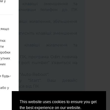
ий у
тримуйте клавіші: зменшення та
сті. Підключивши телефон до ПК
 кабель.
муйти клавіші: живлення, збільшення
, якщо
ель та натисніть клавіші: зменшення
тка:
тримуйти клавіші: живлення та
ити
бробки
лефон до ПК, програма Odin повина
тупних
 та "COM port number" з'явиться на
ьних
t" час та "Auto-Reboot".
я будь-
ть кнопку "Start". Ваш девайс
ідєднається від ПК.
 або у
бо
This website uses cookies to ensure you get
the best experience on our website.