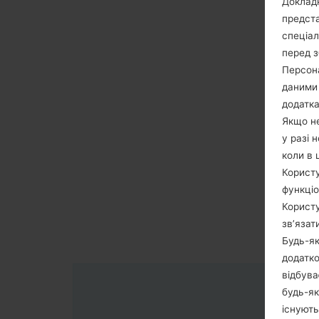
Докладн
предста
спеціа
перед з
Персона
даними 
додатка
Якщо не
у разі 
коли в 
Користу
функціо
Користу
зв’язат
Будь-як
додатко
відбува
будь-як
існують