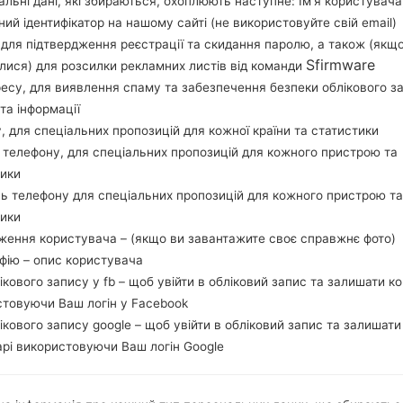
льні дані, які збираються, охоплюють наступне: Ім’я користувача
перевірити, чи відповідає номер моделі вашо
ний ідентифікатор на нашому сайті (не використовуйте свій email)
прошивки TMB для USA. Продукт поставляєтьс
, для підтвердження реєстрації та скидання паролю, а також (якщ
CSC G930TTMB4CRI2, MODEM версия G930TUVU4CR
Sfirmware
лися) для розсилки рекламних листів від команди
прошивки Android Oreo 8.0.0. Повна інструкція
ресу, для виявлення спаму та забезпечення безпеки облікового з
та інформації
на пристроях Samsung
тут
у, для спеціальних пропозицій для кожної країни та статистики
 телефону, для спеціальних пропозицій для кожного пристрою та
НАЗВА ФАЙЛУ
SM-G930T_1_20180911080414_v
Т
тики
bdo435fos_fac
ь телефону для спеціальних пропозицій для кожного пристрою та
РОЗМІР ФАЙЛУ
2.51 GiB
М
тики
ження користувача – (якщо ви завантажите своє справжнє фото)
ОПЕРАЦІЙНА
Android Oreo 8.0.0
PD
афію – опис користувача
СИСТЕМА
лікового запису у fb – щоб увійти в обліковий запис та залишати к
стовуючи Ваш логін у Facebook
CSC ВЕРСІЯ
G930TTMB4CRI2
MO
лікового запису google – щоб увійти в обліковий запис та залишати
РЕГІОН
TMB
КР
рі використовуючи Ваш логін Google
ОПИС
T-Mobile
Х