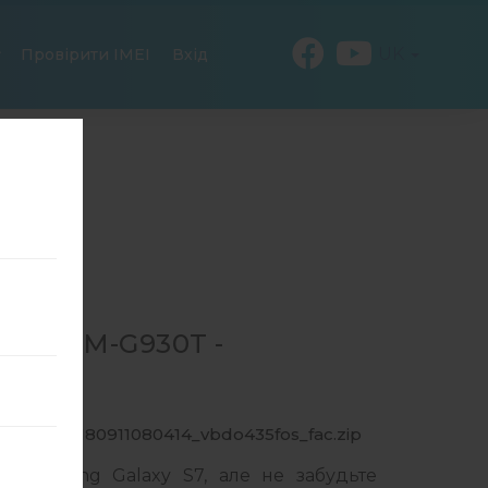
UK
Провірити IMEI
Вхід
ЛЯ SM-G930T -
30T_1_20180911080414_vbdo435fos_fac.zip
 Samsung Galaxy S7, але не забудьте