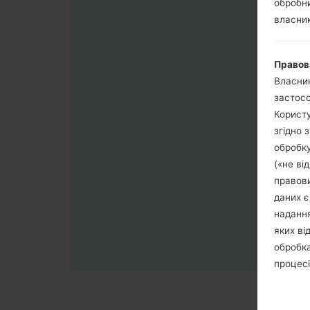
обробни
власник
Правов
Власник
застосо
Користу
згідно 
обробку
(«не ві
правови
даних є
надання
яких ві
обробка
процесі
обробка
третя с