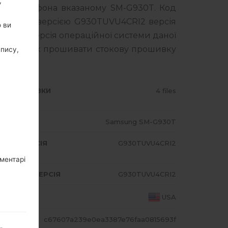
,
го смартфона вказаному SM-G930T. Код
я з PDA версією G930TUVU4CRI2 версія
о ви
I2. Версія операційної системи даної
 про те, як прошивати стокову прошивку
апису,
ИП ПРОШИВКИ
4 files
ОДЕЛЬ
Samsung SM-G930T
A/AP ВЕРСІЯ
G930TUVU4CRI2
оментарі
DEM/CP ВЕРСІЯ
G930TUVU4CRI2
АЇНА
USA
ЕШ
c67607a239e0ea3387e76faa0815693f