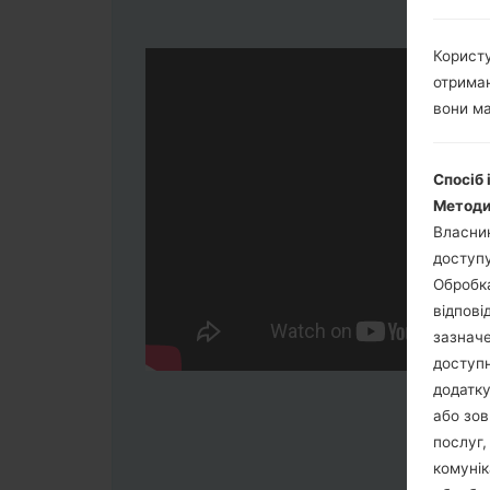
Користу
отриман
вони ма
Спосіб 
Методи
Власник
доступу
Обробка
відпові
зазначе
доступн
додатку
або зов
послуг,
комунік