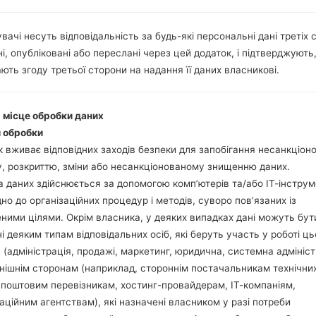
вачі несуть відповідальність за будь-які персональні дані третіх с
Завантажте на свій П
і, опубліковані або переслані через цей додаток, і підтверджують
Далі завантажте та 
ють згоду третьої сторони на надання її даних власникові.
Вам потрібно 1 (Ви
(Вибрати 5 файл про
AP: "System & Recov
і місце обробки даних
CP: "Modem & Radio
 обробки
CSC_***: "Country &
 вживає відповідних заходів безпеки для запобігання несанкціо
HOME_CSC_***: "Cou
, розкриттю, зміни або несанкціонованому знищенню даних.
Додайте усі файли у 
 даних здійснюється за допомогою комп’ютерів та/або ІТ-інструм
Якщо ви хочете 
дно до організаційних процедур і методів, суворо пов’язаних із
заводських налашт
ними цілями. Окрім власника, у деяких випадках дані можуть бут
випадку виберіть H
і деяким типам відповідальних осіб, які беруть участь у роботі ць
даних.
 (адміністрація, продажі, маркетинг, юридична, системна адмініст
Тепер вимкніть прис
нішнім сторонам (наприклад, стороннім постачальникам технічни
Усі методи як це зро
 поштовим перевізникам, хостинг-провайдерам, ІТ-компаніям,
Натисніть та утри
аційним агентствам), які назначені власником у разі потреби
гучності та Bixbi.