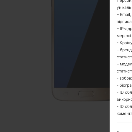
Персона
унікаль
– Email
підписа
– IP-ад
мережі 
- Країн
– бренд
статис
– модел
статис
- зобра
- біогр
- ID об
викори
- ID об
комента