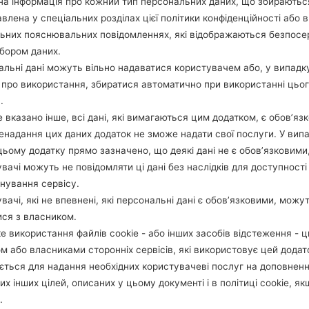
а інформація про кожний тип персональних даних, що збираютьс
влена у спеціальних розділах цієї політики конфіденційності або в
льних пояснювальних повідомленнях, які відображаються безпос
1.ПЕРЕВІРТИ НАЯВНІСТЬ RECAPTCHA
2
бором даних.
льні дані можуть вільно надаватися користувачем або, у випадк
про використання, збиратися автоматично при використанні цьо
.
 вказано інше, всі дані, які вимагаються цим додатком, є обов’язк
ненадання цих даних додаток не зможе надати свої послуги. У випа
цьому додатку прямо зазначено, що деякі дані не є обов’язковими
вачі можуть не повідомляти ці дані без наслідків для доступності
нування сервісу.
вачі, які не впевнені, які персональні дані є обов’язковими, можу
ися з власником.
е використання файлів cookie - або інших засобів відстеження - 
м або власниками сторонніх сервісів, які використовує цей додат
ється для надання необхідних користувачеві послуг на доповнен
их інших цілей, описаних у цьому документі і в політиці cookie, як
Інструкції
.