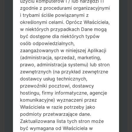
użyciu komputerów i / lub narzędzi IT
zgodnie z procedurami organizacyjnymi
i trybami ściśle powiązanymi z
określonymi celami. Oprócz Właściciela,
w niektórych przypadkach Dane mogą
być dostępne dla niektórych typów
Pobierz na swój komputer najnowszą
osób odpowiedzialnych,
wersję
Odin 3
.
zaangażowanych w niniejszej Aplikacji
Następnie wyodrębnij plik
(administracja, sprzedaż, marketing,
oprogramowania układowego.
prawo, administracja systemu) lub stron
Powinieneś otrzymać 1 plik (jeśli 1 plik
zewnętrznych (na przykład zewnętrzne
wybierz tutaj) lub 5 plików (jeśli 5 plików
dostawcy usług technicznych,
wybierz tutaj):
przewoźniki pocztowi, dostawcy
AP: "System & Recovery"
hostingu, firmy informatyczne, agencje
CP: "Modem & Radio"
komunikacyjne) wyznaczeni przez
CSC_***: "Country & Region & Operator"
Właściciela w razie potrzeby jako
HOME_CSC_***: "Country & Region &
podmioty przetwarzające dane.
Operator"
Zaktualizowana lista tych stron może
Dodaj wszystkie pliki w Odin 3.
być wymagana od Właściciela w
Jeśli chcesz wyczyścić pamięć flash użyj