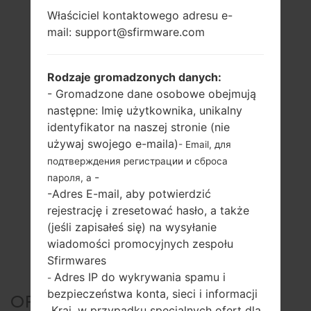
Właściciel kontaktowego adresu e-
mail: support@sfirmware.com
Rodzaje gromadzonych danych:
- Gromadzone dane osobowe obejmują
następne: Imię użytkownika, unikalny
identyfikator na naszej stronie (nie
używaj swojego e-maila)
- Email, для
подтверждения регистрации и сброса
-
пароля, а
-Adres E-mail, aby potwierdzić
rejestrację i zresetować hasło, a także
(jeśli zapisałeś się) na wysyłanie
wiadomości promocyjnych zespołu
Sfirmwares
Adres IP do wykrywania spamu i
-
bezpieczeństwa konta, sieci i informacji
OFICJALNE
Kraj, w przypadku specjalnych ofert dla
-