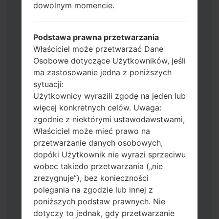
dowolnym momencie.
CSC_*** albo użyj HOME_CSC_ ***, aby
zachować wszystkie swoje dane i aplikacje.
Teraz wyłącz swój telefon i przejdź do
Podstawa prawna przetwarzania
trybu pobierania. Jak wykonać wszystkie
Właściciel może przetwarzać Dane
metody:
Osobowe dotyczące Użytkowników, jeśli
Naciśnij i przytrzymaj klawisz zasilania,
ma zastosowanie jedna z poniższych
przycisk zwiększania głośności i klawisz
sytuacji:
Bixby.
Użytkownicy wyrazili zgodę na jeden lub
Naciśnij i przytrzymaj klawisze
więcej konkretnych celów. Uwaga:
zwiększania i zmniejszania głośności,
zgodnie z niektórymi ustawodawstwami,
następnie podłącz kabel USB.
Właściciel może mieć prawo na
Naciśnij i przytrzymaj klawisz zasilania,
przetwarzanie danych osobowych,
przycisk zmniejszania głośności i klawisz
dopóki Użytkownik nie wyrazi sprzeciwu
strony domowej.
wobec takiedo przetwarzania („nie
Podłącz kabel USB, a następnie naciśnij i
zrezygnuje”), bez konieczności
przytrzymaj przycisk Bixby i klawisz
polegania na zgodzie lub innej z
zmniejszania głośności.
poniższych podstaw prawnych. Nie
Naciśnij i przytrzymaj klawisz zasilania i
dotyczy to jednak, gdy przetwarzanie
przycisk zwiększania głośności.