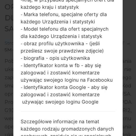
OPROGRAMOWANIE #32292
każdego kraju i statystyk
Marka telefonu, specjalne oferty dla
-
DLA: SM-G930T -
każdego Urządzenia i statystyki
SAMSUNGGALAXY S7
Model telefonu dla ofert specjalnych
-
dla każdego Urządzenia i statystyk
Strona startowa
→
Galaxy S7
→
SamsungSM-G930T
→
obraz profilu użytkownika - (jeśli
-
SM-G930T_1_20180911080414_vbdo435fos_fac.zip
prześlesz swoje prawdziwe zdjęcie)
biografia - opis użytkownika
-
Pobierz najnowszą aktualizację oprogramowania
Identyfikator konta w fb - aby się
-
układowego dla Samsung Galaxy S7, ale nie
zalogować i zostawić komentarze
zapomnij sprawdzić, czy numer modelu Twojego
używając swojego loginu na Facebooku
smartfona odpowiada wskazanemu SM-G930T. Kod
Identyfikator konta Google - aby się
-
oprogramowania układowego to TMB z USA.
zalogować i zostawić komentarze
używając swojego loginu Google
Produkt jest dostarczany z wersją PDA
G930TUVU4CRI2, wersja CSC G930TTMB4CRI2,
wersja MODEM G930TUVU4CRI2. Wersja systemu
Szczegółowe informacje na temat
operacyjnego danego oprogramowania
każdego rodzaju gromadzonych danych
układowego to Android Oreo 8.0.0. Pełny poradnik
osobowych, znajdują się w specjalnych