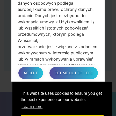
danych osobowych podlega
Następnie podłącz urządzenie do
europejskiemu prawu ochrony danych;
komputera, Odin powinien wykryć
podanie Danych jest niezbędne do
telefon, a na ekranie pojawi się numer
wykonania umowy z Użytkownikiem i /
portu COM.
lub wszelkich istotnych zobowiązań
Podaj tylko czas przywracania ustawień
przedumownych, którym podlega
fabrycznych i automatycznego
Właściciel;
ponownego uruchamiania.
przetwarzanie jest związane z zadaniem
Na koniec naciśnij klawisz Start. Twój
wykonywanym w interesie publicznym
telefon uruchomi się ponownie i odłączy
lub w ramach wykonywania uprawnień
się od komputera.
oficjalnych powierzonych Właścicielowi;
przetwarzanie jest konieczne do celów
ACCEPT
GET ME OUT OF HERE
zgodnych z prawem interesów
prowadzonej przez właściciela lub
osobę trzecią.
This website uses cookies to ensure you get
W każdym przypadku Właściciel z
DLA BLOGERÓW
AKTUALNOŚCI
PORÓWNAJ
the best experience on our website.
przyjemnością pomoże wyjaśnić
ŁĄCZNOŚĆ
PRYWATNOŚĆ
WARUNKI USŁUGI
Learn more
konkretną podstawę prawną, która ma
zastosowanie do przetwarzania, a w