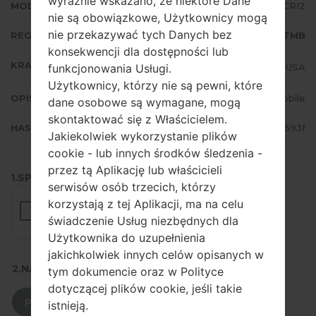
wyraźnie wskazano, że niektóre Dane
MODEM/CP WERSJA
G930TUVU4CRI2
nie są obowiązkowe, Użytkownicy mogą
nie przekazywać tych Danych bez
REGION
TMB
konsekwencji dla dostępności lub
KRAJ
funkcjonowania Usługi.
USA
Użytkownicy, którzy nie są pewni, które
OPIS
T-Mobile
dane osobowe są wymagane, mogą
skontaktować się z Właścicielem.
HASH
c67607a239e0ea3387e76faa0815693f
Jakiekolwiek wykorzystanie plików
cookie - lub innych środków śledzenia -
przez tą Aplikację lub właścicieli
1.SPRAWDŹ RECAPTCHA
serwisów osób trzecich, którzy
korzystają z tej Aplikacji, ma na celu
świadczenie Usług niezbędnych dla
Użytkownika do uzupełnienia
jakichkolwiek innych celów opisanych w
2.NACIŚNIJ, ABY POBRAĆ
tym dokumencie oraz w Polityce
dotyczącej plików cookie, jeśli takie
POBIERZ
istnieją.