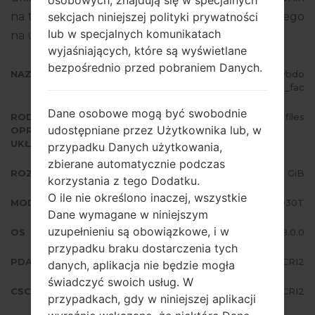
sekcjach niniejszej polityki prywatności
na temat flashowania oprogramowania układowego
lub w specjalnych komunikatach
na urządzeniach Samsung
tutaj
wyjaśniających, które są wyświetlane
bezpośrednio przed pobraniem Danych.
NAZWA PLIKU
SM-G930T_1_20180911080414_vbdo
435fos_fac
Dane osobowe mogą być swobodnie
RODZAJ
4 files
udostępniane przez Użytkownika lub, w
OPROGRAMOWANIA
UKŁADOWEGO
przypadku Danych użytkowania,
zbierane automatycznie podczas
ROZMIAR PLIKU
2.51 GiB
korzystania z tego Dodatku.
O ile nie określono inaczej, wszystkie
MODEL
Samsung SM-G930T
Dane wymagane w niniejszym
uzupełnieniu są obowiązkowe, i w
OS
Android Oreo 8.0.0
przypadku braku dostarczenia tych
PDA/AP WERSJA
G930TUVU4CRI2
danych, aplikacja nie będzie mogła
świadczyć swoich usług. W
CSC WERSJA
G930TTMB4CRI2
przypadkach, gdy w niniejszej aplikacji