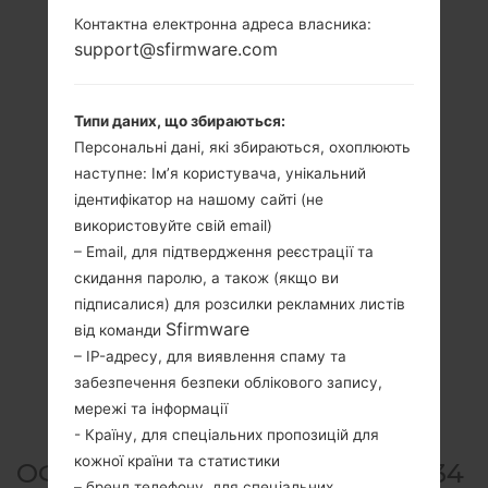
Контактна електронна адреса власника:
support@sfirmware.com
Типи даних, що збираються:
Персональні дані, які збираються, охоплюють
наступне: Ім’я користувача, унікальний
ідентифікатор на нашому сайті (не
використовуйте свій email)
– Email, для підтвердження реєстрації та
скидання паролю, а також (якщо ви
підписалися) для розсилки рекламних листів
Sfirmware
від команди
– IP-адресу, для виявлення спаму та
забезпечення безпеки облікового запису,
мережі та інформації
- Країну, для спеціальних пропозицій для
кожної країни та статистики
ОФІЦІЙНА ПРОШИВКА #44934
– бренд телефону, для спеціальних