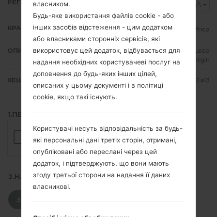
РЕГІОН
власником.
XFA
Будь-яке використання файлів cookie - або
інших засобів відстеження - цим додатком
КРАЇНА
South Africa
або власниками сторонніх сервісів, які
використовує цей додаток, відбувається для
ОПИС
Vodacom, 8ta, MTN, Vodacom Leso
tho, Cell C, Virgin
надання необхідних користувачеві послуг на
доповнення до будь-яких інших цілей,
ХЕШ
517efc2875eb61a592ec2c3b99982a13
описаних у цьому документі і в політиці
cookie, якщо такі існують.
1.ПЕРЕВІРТИ НАЯВНІСТЬ RECAPTCHA
Користувачі несуть відповідальність за будь-
які персональні дані третіх сторін, отримані,
опубліковані або переслані через цей
додаток, і підтверджують, що вони мають
згоду третьої сторони на надання її даних
2.НАТИСНІТЬ, ЩОБ ЗАВАНТАЖИТИ
власникові.
ЗАВАНТАЖИТИ