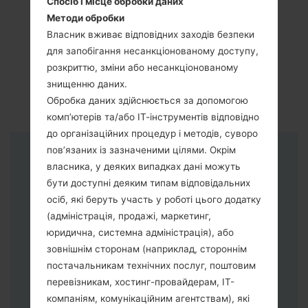
Спосіб і місце обробки даних
Методи обробки
Власник вживає відповідних заходів безпеки
для запобігання несанкціонованому доступу,
розкриттю, зміни або несанкціонованому
знищенню даних.
Обробка даних здійснюється за допомогою
комп’ютерів та/або ІТ-інструментів відповідно
до організаційних процедур і методів, суворо
пов’язаних із зазначеними цілями. Окрім
Інструкції
власника, у деяких випадках дані можуть
бути доступні деяким типам відповідальних
осіб, які беруть участь у роботі цього додатку
(адміністрація, продажі, маркетинг,
юридична, системна адміністрація), або
зовнішнім сторонам (наприклад, стороннім
постачальникам технічних послуг, поштовим
перевізникам, хостинг-провайдерам, ІТ-
компаніям, комунікаційним агентствам), які