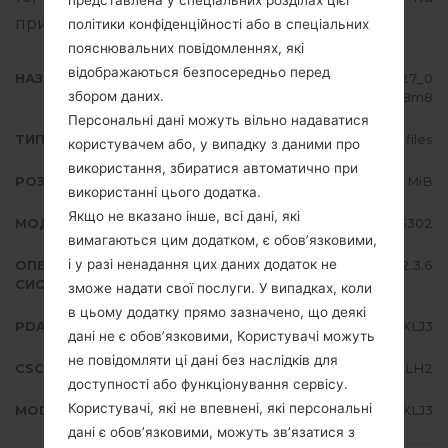
представлена у спеціальних розділах цієї
пристроях Samsung
тут
політики конфіденційності або в спеціальних
пояснювальних повідомленнях, які
відображаються безпосередньо перед
НАЗВА ФАЙЛУ
GT-S5302_ETL_1_20121024143127_0
збором даних.
iviq928m8
Персональні дані можуть вільно надаватися
ТИП ПРОШИВКИ
4 files
користувачем або, у випадку з даними про
використання, збиратися автоматично при
РОЗМІР ФАЙЛУ
154.37 MiB
використанні цього додатка.
Якщо не вказано інше, всі дані, які
МОДЕЛЬ
Samsung GT-S5302
вимагаються цим додатком, є обов’язковими,
і у разі ненадання цих даних додаток не
ОПЕРАЦІЙНА
Android Gingerbread 2.3.6
СИСТЕМА
зможе надати свої послуги. У випадках, коли
в цьому додатку прямо зазначено, що деякі
PDA/AP ВЕРСІЯ
S5302XXLJ3
дані не є обов’язковими, Користувачі можуть
не повідомляти ці дані без наслідків для
CSC ВЕРСІЯ
S5302OXXLH2
доступності або функціонування сервісу.
Користувачі, які не впевнені, які персональні
MODEM/CP ВЕРСІЯ
S5302XXLJ3
дані є обов’язковими, можуть зв’язатися з