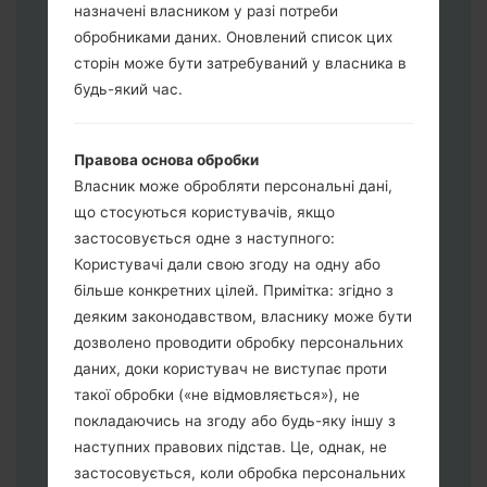
назначені власником у разі потреби
обробниками даних. Оновлений список цих
сторін може бути затребуваний у власника в
будь-який час.
Завантажте на свій ПК:
Odin 3
.
Далі завантажте та розпакуйте файл
Правова основа обробки
прошивки.
Власник може обробляти персональні дані,
Вам потрібно 1 (Вибрати 1 файл
що стосуються користувачів, якщо
прошивки тут) або 5 (Вибрати 5 файл
застосовується одне з наступного:
прошивки тут) файлів для прошивки:
Користувачі дали свою згоду на одну або
AP: "System & Recovery"
більше конкретних цілей. Примітка: згідно з
CP: "Modem & Radio"
деяким законодавством, власнику може бути
CSC_***: "Country & Region & Operator"
дозволено проводити обробку персональних
HOME_CSC_***: "Country & Region &
даних, доки користувач не виступає проти
Operator"
такої обробки («не відмовляється»), не
Додайте усі файли у програму Odin 3.
покладаючись на згоду або будь-яку іншу з
Якщо ви хочете прошити телефон та
наступних правових підстав. Це, однак, не
скинути до заводських налаштувань
застосовується, коли обробка персональних
оберіть CSC_***, у іншому випадку