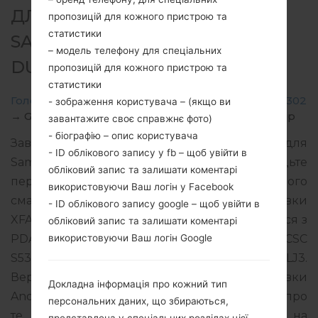
ДЛЯ GT-S5302 -
пропозицій для кожного пристрою та
статистики
SAMSUNGGALAXY POCKET
– модель телефону для спеціальних
DUOS
пропозицій для кожного пристрою та
статистики
Головна
→
Galaxy Pocket Duos
→
SamsungGT-S5302
- зображення користувача – (якщо ви
→
GT-S5302_ETL_1_20121024143127_0iviq928m8.zip
завантажите своє справжнє фото)
- біографію – опис користувача
Завантажте останнє оновлення прошивки для
- ID облікового запису у fb – щоб увійти в
Samsung Galaxy Pocket Duos, але не забудьте
обліковий запис та залишати коментарі
перевірити, чи відповідає номер моделі вашого
використовуючи Ваш логін у Facebook
смартфона вказаному GT-S5302. Код прошивки
- ID облікового запису google – щоб увійти в
XFA для SOUTH AFRICA. Продукт поставляється з
обліковий запис та залишати коментарі
використовуючи Ваш логін Google
PDA версією S5302XXLJ3 версія CSC
S5302OXXLH2, MODEM версия S5302XXLJ3.
Версія операційної системи даної прошивки
Докладна інформація про кожний тип
Android Gingerbread 2.3.6. Повна інструкція про
персональних даних, що збираються,
те, як прошивати стокову прошивку на