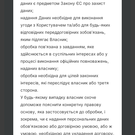
даних є предметом Закону ЄС про захист
виберіть HOME_CSC_*** для
даних;
збереження Ваших даних.
надання Даних необхідне для виконання
Тепер вимкніть пристрій і увійдіть у
угоди з Користувачем та/або для будь-яких
"Download" режим. Усі методи як це
відповідних переддоговірних зобов’язань,
зробити:
яким підлягає Власник;
Натисніть та утримуйти клавіші:
обробка пов’язана з завданням, яке
живлення, збільшення гучності та Bixbi.
здійснюється в суспільних інтересах або у
Натисніть та утримуйте клавіші:
процесі виконання офіційних повноважень,
зменшення та збільшення гучності.
наданих власнику;
Підключивши телефон до ПК
обробка необхідна для цілей законних
використовуючи USB кабель.
інтересів, які переслідує власник або третя
Натисніть та утримуйти клавіші:
сторона.
живлення, збільшення гучності та
У будь-якому випадку власник охоче
додому.
допоможе пояснити конкретну правову
Підключіть USB кабель та натисніть
основу, яка застосовується до обробки, і
клавіші: зменшення звуку та Bixbi.
зокрема, чи є надання персональних даних
Натисніть та утримуйти клавіші:
обов’язковою або договірною умовою, або ж
живлення та збільшення гучності.
умовою, необхідною для укладення договору.