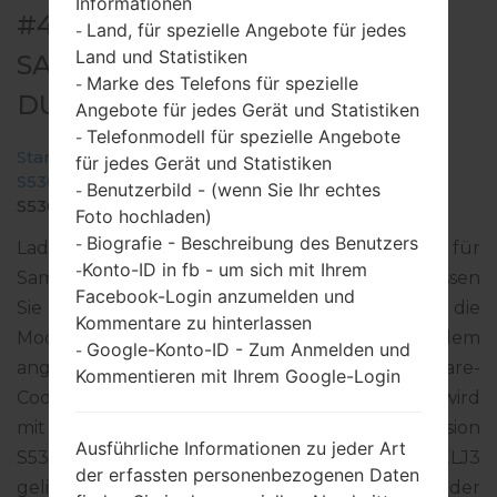
Informationen
#44934 FÜR GT-S5302 -
Land, für spezielle Angebote für jedes
-
Land und Statistiken
SAMSUNGGALAXY POCKET
Marke des Telefons für spezielle
-
DUOS
Angebote für jedes Gerät und Statistiken
Telefonmodell für spezielle Angebote
-
Startseite
→
Galaxy Pocket Duos
→
SamsungGT-
für jedes Gerät und Statistiken
S5302
→
GT-
Benutzerbild - (wenn Sie Ihr echtes
-
S5302_ETL_1_20121024143127_0iviq928m8.zip
Foto hochladen)
Biografie - Beschreibung des Benutzers
-
Laden Sie das neueste Firmware-Update für
Konto-ID in fb - um sich mit Ihrem
-
Samsung Galaxy Pocket Duos herunter. Vergessen
Facebook-Login anzumelden und
Sie jedoch nicht zu überprüfen, ob die
Kommentare zu hinterlassen
Modellnummer Ihres Smartphones dem
Google-Konto-ID - Zum Anmelden und
-
angegebenen GT-S5302 entspricht. Der Firmware-
Kommentieren mit Ihrem Google-Login
Code XFA ist für SOUTH AFRICA. Das Produkt wird
mit der PDA-Version S5302XXLJ3 und CSC-Version
Ausführliche Informationen zu jeder Art
S5302OXXLH2, MODEM-Version S5302XXLJ3
der erfassten personenbezogenen Daten
geliefert. Die Betriebssystemversion der