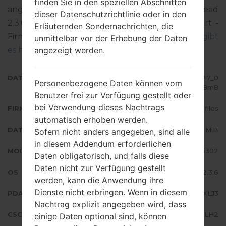
finden Sie in den speziellen Abschnitten
angegebenen Firmware ist Android Gingerbread
dieser Datenschutzrichtlinie oder in den
2.3.6. Detalierte Anleitung, wie man die Standart -
Erläuternden Sondernachrichten, die
Firmware auf Samsung-Geräten geflascht wird,
gibt
unmittelbar vor der Erhebung der Daten
angezeigt werden.
es hier
DATEINAME
GT-S5302_ETL_1_20121024143127_0
Personenbezogene Daten können vom
iviq928m8
Benutzer frei zur Verfügung gestellt oder
bei Verwendung dieses Nachtrags
FIRMWARE TYP
4 files
automatisch erhoben werden.
DATEIGRÖSSE
154.37 MiB
Sofern nicht anders angegeben, sind alle
in diesem Addendum erforderlichen
MODELL
Samsung GT-S5302
Daten obligatorisch, und falls diese
Daten nicht zur Verfügung gestellt
OS
Android Gingerbread 2.3.6
werden, kann die Anwendung ihre
Dienste nicht erbringen. Wenn in diesem
PDA/AP AUSFÜHRUNG
S5302XXLJ3
Nachtrag explizit angegeben wird, dass
CSC AUSFÜHRUNG
S5302OXXLH2
einige Daten optional sind, können