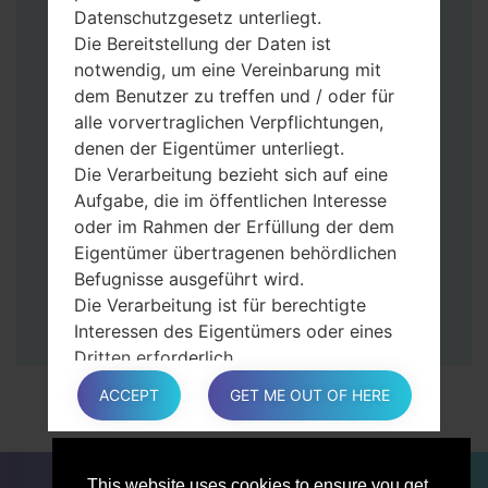
halten Sie die Leiser- und Bixbi-Tasten
Datenschutzgesetz unterliegt.
gedrückt.
Die Bereitstellung der Daten ist
Halten Sie die Power- und Lauter-
notwendig, um eine Vereinbarung mit
Tasten gedrückt.
dem Benutzer zu treffen und / oder für
Dann schließen Sie das Telefon an den PC
alle vorvertraglichen Verpflichtungen,
an, das Programm Odin erkennt Ihr Gerät
denen der Eigentümer unterliegt.
und „COM port number“ wird auf dem
Die Verarbeitung bezieht sich auf eine
Bildschirm angezeigt.
Aufgabe, die im öffentlichen Interesse
Geben Sie nur die „F. Reset”-Zeit und
oder im Rahmen der Erfüllung der dem
„Auto-Rebot“ an.
Eigentümer übertragenen behördlichen
Zum Schluss klicken Sie „Start“-Taste auf.
Befugnisse ausgeführt wird.
Ihr Gerät wird neu gestartet und von PC
Die Verarbeitung ist für berechtigte
getrennt.
Interessen des Eigentümers oder eines
Dritten erforderlich.
In jedem Fall hilft der Eigentümer gerne
ACCEPT
GET ME OUT OF HERE
bei der Erläuterung des für die
Verarbeitung geltenden rechtlichen
Rahmens und insbesondere, ob die
FÜR BLOGGER
NACHRICHTEN
VERGLEICHE
This website uses cookies to ensure you get