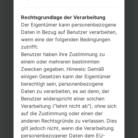
Operator“
Fügen Sie dem Programm Odin 3 alle
Dateien hinzu.
Rechtsgrundlage der Verarbeitung
Wenn Sie das Telefon flashen und auf die
Der Eigentümer kann personenbezogene
Werkseinstellungen zurücksetzen
Daten in Bezug auf Benutzer verarbeiten,
möchten, wählen Sie CSC_***, in einem
wenn eine der folgenden Bedingungen
anderen Fall wählen Sie HOME_CSC_***
zutrifft:
um Ihre Daten zu speichern.
Benutzer haben ihre Zustimmung zu
Jetzt schalten Sie das Gerät aus und
einem oder mehreren bestimmten
aktivieren Sie Download-Modus. Alle
Zwecken gegeben. Hinweis: Gemäß
Methoden, wie es geht:
einigen Gesetzen kann der Eigentümer
Halten Sie die Power-, Lautstärke- und
berechtigt sein, personenbezogene
Bixbi- Tasten gedrückt.
Daten zu verarbeiten, es sei denn, der
Halten Sie Lauter- und Leiser-Tasten
Benutzer widerspricht einer solchen
gedrückt. Schließen Sie das Telefon mit
Verarbeitung ("lehnt nicht ab"), ohne sich
einem USB-Kabel an den PC an.
auf die Zustimmung oder einen der
Halten Sie die Power-, Lauter- und
anderen Rechtsgründe zu verlassen. Dies
Home-Tasten gedrückt.
gilt jedoch nicht, wenn die Verarbeitung
Schließen Sie das USB-Kabel an und
personenbezogener Daten dem EU-