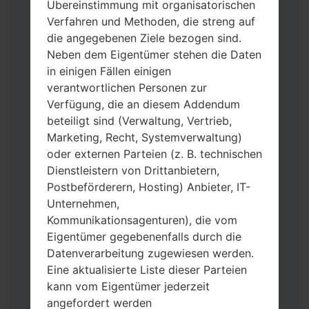
Übereinstimmung mit organisatorischen
Verfahren und Methoden, die streng auf
die angegebenen Ziele bezogen sind.
Neben dem Eigentümer stehen die Daten
in einigen Fällen einigen
verantwortlichen Personen zur
Verfügung, die an diesem Addendum
beteiligt sind (Verwaltung, Vertrieb,
Laden Sie auf Ihren PC:
Odin 3
neueste
Marketing, Recht, Systemverwaltung)
Version herunter.
oder externen Parteien (z. B. technischen
Dann laden Sie die Firmware-Datei
Dienstleistern von Drittanbietern,
herunter und entpacken Sie sie.
Postbeförderern, Hosting) Anbieter, IT-
Sie brauchen 1(wählen Sie hier 1 Firmware-
Unternehmen,
Datei aus) oder 5 (wählen Sie 5 Firmware-
Kommunikationsagenturen), die vom
Dateien aus) Firmware-Dateien:
Eigentümer gegebenenfalls durch die
AP: „System & Recovery“
Datenverarbeitung zugewiesen werden.
CP: „Modem & Radio“
Eine aktualisierte Liste dieser Parteien
CSC_***: „Country & Region & Operator“
kann vom Eigentümer jederzeit
HOME_CSC_***: „Country & Region &
angefordert werden