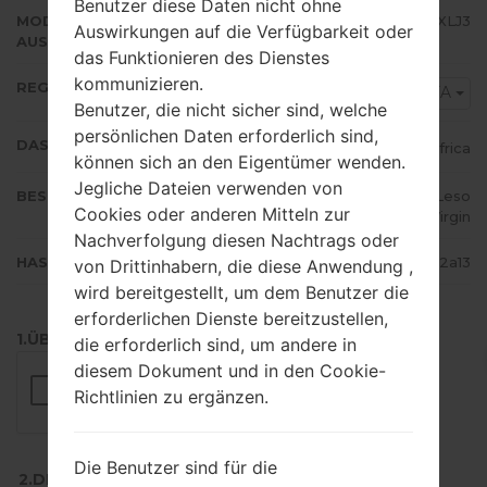
Benutzer diese Daten nicht ohne
MODEM/CP
S5302XXLJ3
Auswirkungen auf die Verfügbarkeit oder
AUSFÜHRUNG
das Funktionieren des Dienstes
kommunizieren.
REGION
XFA
Benutzer, die nicht sicher sind, welche
persönlichen Daten erforderlich sind,
DAS LAND
South Africa
können sich an den Eigentümer wenden.
Jegliche Dateien verwenden von
BESCHREIBUNG
Vodacom, 8ta, MTN, Vodacom Leso
Cookies oder anderen Mitteln zur
tho, Cell C, Virgin
Nachverfolgung diesen Nachtrags oder
HASH
517efc2875eb61a592ec2c3b99982a13
von Drittinhabern, die diese Anwendung ,
wird bereitgestellt, um dem Benutzer die
erforderlichen Dienste bereitzustellen,
1.ÜBERPRÜFEN SIE AUF RECAPTCHA
die erforderlich sind, um andere in
diesem Dokument und in den Cookie-
Richtlinien zu ergänzen.
Die Benutzer sind für die
2.DRÜCKEN SIE ZUM HERUNTERLADEN