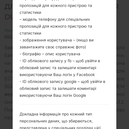
ДЛЯ GT-S5282 - SAMSUNGSTAR
пропозицій для кожного пристрою та
статистики
DUOS
– модель телефону для спеціальних
пропозицій для кожного пристрою та
Головна
→
Star Duos
→
SamsungGT-S5282
→
GT-
статистики
S5282_EGY_1_20140407104620_5b8uphft70.zip
- зображення користувача – (якщо ви
завантажите своє справжнє фото)
Завантажте останнє оновлення прошивки для
- біографію – опис користувача
Samsung Star Duos, але не забудьте перевірити,
- ID облікового запису у fb – щоб увійти в
чи відповідає номер моделі вашого смартфона
обліковий запис та залишати коментарі
вказаному GT-S5282. Код прошивки EGY для
використовуючи Ваш логін у Facebook
EGYPT. Продукт поставляється з PDA версією
- ID облікового запису google – щоб увійти в
S5282XXAMEA версія CSC S5282OJVAME1, MODEM
обліковий запис та залишати коментарі
версия S5282XXAME3. Версія операційної
використовуючи Ваш логін Google
системи даної прошивки Android Jelly Bean 4.1.2.
Повна інструкція про те, як прошивати стокову
Докладна інформація про кожний тип
прошивку на пристроях Samsung
тут
персональних даних, що збираються,
представлена у спеціальних розділах цієї