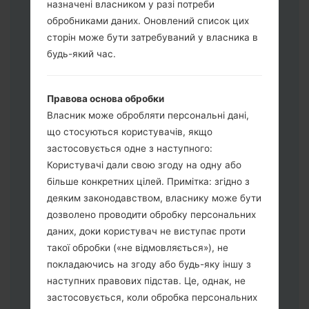
назначені власником у разі потреби
Завантажте на свій ПК:
Odin 3
.
обробниками даних. Оновлений список цих
Далі завантажте та розпакуйте файл
сторін може бути затребуваний у власника в
прошивки.
будь-який час.
Вам потрібно 1 (Вибрати 1 файл
прошивки тут) або 5 (Вибрати 5 файл
Правова основа обробки
прошивки тут) файлів для прошивки:
Власник може обробляти персональні дані,
AP: "System & Recovery"
що стосуються користувачів, якщо
CP: "Modem & Radio"
застосовується одне з наступного:
CSC_***: "Country & Region & Operator"
Користувачі дали свою згоду на одну або
HOME_CSC_***: "Country & Region &
більше конкретних цілей. Примітка: згідно з
Operator"
деяким законодавством, власнику може бути
Додайте усі файли у програму Odin 3.
дозволено проводити обробку персональних
Якщо ви хочете прошити телефон та
даних, доки користувач не виступає проти
скинути до заводських налаштувань
такої обробки («не відмовляється»), не
оберіть CSC_***, у іншому випадку
покладаючись на згоду або будь-яку іншу з
виберіть HOME_CSC_*** для
наступних правових підстав. Це, однак, не
збереження Ваших даних.
застосовується, коли обробка персональних
Тепер вимкніть пристрій і увійдіть у