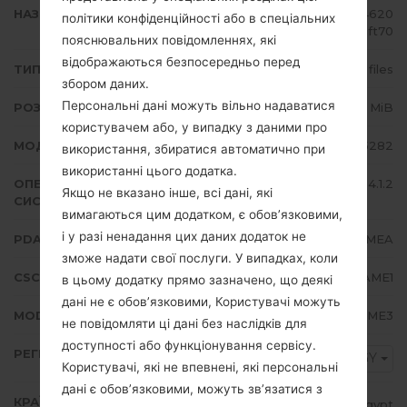
НАЗВА ФАЙЛУ
GT-S5282_EGY_1_20140407104620
політики конфіденційності або в спеціальних
_5b8uphft70
пояснювальних повідомленнях, які
відображаються безпосередньо перед
ТИП ПРОШИВКИ
4 files
збором даних.
Персональні дані можуть вільно надаватися
РОЗМІР ФАЙЛУ
497.78 MiB
користувачем або, у випадку з даними про
МОДЕЛЬ
Samsung GT-S5282
використання, збиратися автоматично при
використанні цього додатка.
ОПЕРАЦІЙНА
Android Jelly Bean 4.1.2
Якщо не вказано інше, всі дані, які
СИСТЕМА
вимагаються цим додатком, є обов’язковими,
і у разі ненадання цих даних додаток не
PDA/AP ВЕРСІЯ
S5282XXAMEA
зможе надати свої послуги. У випадках, коли
CSC ВЕРСІЯ
S5282OJVAME1
в цьому додатку прямо зазначено, що деякі
дані не є обов’язковими, Користувачі можуть
MODEM/CP ВЕРСІЯ
S5282XXAME3
не повідомляти ці дані без наслідків для
доступності або функціонування сервісу.
РЕГІОН
EGY
Користувачі, які не впевнені, які персональні
дані є обов’язковими, можуть зв’язатися з
КРАЇНА
Egypt