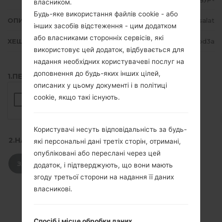
власником.
Будь-яке використання файлів cookie - або
ОПИС
Mobinil, Vodafone, Etisalat
інших засобів відстеження - цим додатком
або власниками сторонніх сервісів, які
ХЕШ
4a15a8eb1f4bd2c8edb55715096ebd3a
використовує цей додаток, відбувається для
надання необхідних користувачеві послуг на
доповнення до будь-яких інших цілей,
1.ПЕРЕВІРТИ НАЯВНІСТЬ RECAPTCHA
описаних у цьому документі і в політиці
cookie, якщо такі існують.
Користувачі несуть відповідальність за будь-
2.НАТИСНІТЬ, ЩОБ ЗАВАНТАЖИТИ
які персональні дані третіх сторін, отримані,
опубліковані або переслані через цей
ЗАВАНТАЖИТИ
додаток, і підтверджують, що вони мають
згоду третьої сторони на надання її даних
власникові.
Спосіб і місце обробки даних