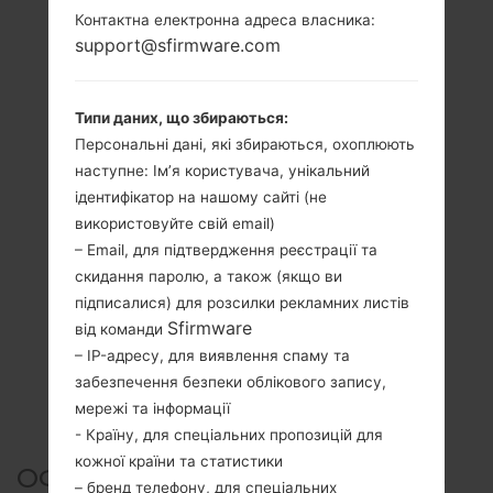
Контактна електронна адреса власника:
support@sfirmware.com
Типи даних, що збираються:
Персональні дані, які збираються, охоплюють
наступне: Ім’я користувача, унікальний
ідентифікатор на нашому сайті (не
використовуйте свій email)
– Email, для підтвердження реєстрації та
скидання паролю, а також (якщо ви
підписалися) для розсилки рекламних листів
Sfirmware
від команди
– IP-адресу, для виявлення спаму та
забезпечення безпеки облікового запису,
мережі та інформації
- Країну, для спеціальних пропозицій для
кожної країни та статистики
ОФІЦІЙНА ПРОШИВКА #5325
– бренд телефону, для спеціальних