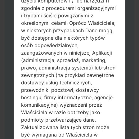
użyciu komputerów i / lub narzędzi IT
zgodnie z procedurami organizacyjnymi
i trybami ściśle powiązanymi z
określonymi celami. Oprócz Właściciela,
w niektórych przypadkach Dane mogą
Pobierz na swój komputer najnowszą
być dostępne dla niektórych typów
wersję
Odin 3
.
osób odpowiedzialnych,
Następnie wyodrębnij plik
zaangażowanych w niniejszej Aplikacji
oprogramowania układowego.
(administracja, sprzedaż, marketing,
Powinieneś otrzymać 1 plik (jeśli 1 plik
prawo, administracja systemu) lub stron
wybierz tutaj) lub 5 plików (jeśli 5 plików
zewnętrznych (na przykład zewnętrzne
wybierz tutaj):
dostawcy usług technicznych,
AP: "System & Recovery"
przewoźniki pocztowi, dostawcy
CP: "Modem & Radio"
hostingu, firmy informatyczne, agencje
CSC_***: "Country & Region & Operator"
komunikacyjne) wyznaczeni przez
HOME_CSC_***: "Country & Region &
Właściciela w razie potrzeby jako
Operator"
podmioty przetwarzające dane.
Dodaj wszystkie pliki w Odin 3.
Zaktualizowana lista tych stron może
Jeśli chcesz wyczyścić pamięć flash użyj
być wymagana od Właściciela w
CSC_*** albo użyj HOME_CSC_ ***, aby