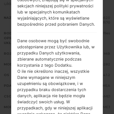
układowego na urządzeniach Samsung
tutaj
sekcjach niniejszej polityki prywatności
lub w specjalnych komunikatach
wyjaśniających, które są wyświetlane
NAZWA PLIKU
GT-S5282_EGY_1_20140407104620
_5b8uphft70
bezpośrednio przed pobraniem Danych.
RODZAJ
4 files
OPROGRAMOWANIA
Dane osobowe mogą być swobodnie
UKŁADOWEGO
udostępniane przez Użytkownika lub, w
przypadku Danych użytkowania,
ROZMIAR PLIKU
497.78 MiB
zbierane automatycznie podczas
MODEL
Samsung GT-S5282
korzystania z tego Dodatku.
O ile nie określono inaczej, wszystkie
OS
Android Jelly Bean 4.1.2
Dane wymagane w niniejszym
uzupełnieniu są obowiązkowe, i w
PDA/AP WERSJA
S5282XXAMEA
przypadku braku dostarczenia tych
danych, aplikacja nie będzie mogła
CSC WERSJA
S5282OJVAME1
świadczyć swoich usług. W
MODEM/CP WERSJA
S5282XXAME3
przypadkach, gdy w niniejszej aplikacji
wyraźnie wskazano, że niektóre Dane