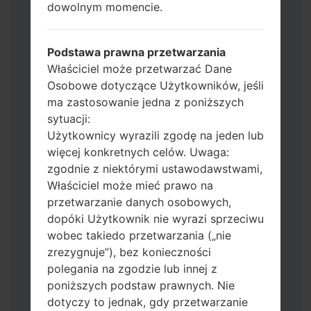
dowolnym momencie.
zachować wszystkie swoje dane i aplikacje.
Teraz wyłącz swój telefon i przejdź do
trybu pobierania. Jak wykonać wszystkie
Podstawa prawna przetwarzania
metody:
Właściciel może przetwarzać Dane
Naciśnij i przytrzymaj klawisz zasilania,
Osobowe dotyczące Użytkowników, jeśli
przycisk zwiększania głośności i klawisz
ma zastosowanie jedna z poniższych
Bixby.
sytuacji:
Naciśnij i przytrzymaj klawisze
Użytkownicy wyrazili zgodę na jeden lub
zwiększania i zmniejszania głośności,
więcej konkretnych celów. Uwaga:
następnie podłącz kabel USB.
zgodnie z niektórymi ustawodawstwami,
Naciśnij i przytrzymaj klawisz zasilania,
Właściciel może mieć prawo na
przycisk zmniejszania głośności i klawisz
przetwarzanie danych osobowych,
strony domowej.
dopóki Użytkownik nie wyrazi sprzeciwu
Podłącz kabel USB, a następnie naciśnij i
wobec takiedo przetwarzania („nie
przytrzymaj przycisk Bixby i klawisz
zrezygnuje”), bez konieczności
zmniejszania głośności.
polegania na zgodzie lub innej z
Naciśnij i przytrzymaj klawisz zasilania i
poniższych podstaw prawnych. Nie
przycisk zwiększania głośności.
dotyczy to jednak, gdy przetwarzanie
Następnie podłącz urządzenie do