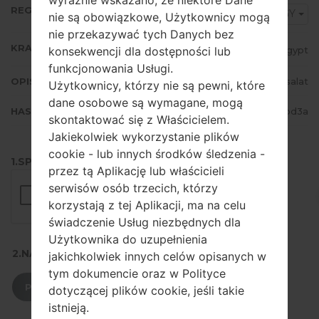
REGION
EGY
nie są obowiązkowe, Użytkownicy mogą
nie przekazywać tych Danych bez
KRAJ
konsekwencji dla dostępności lub
Egypt
funkcjonowania Usługi.
OPIS
Mobinil, Vodafone, Etisalat
Użytkownicy, którzy nie są pewni, które
dane osobowe są wymagane, mogą
HASH
4a15a8eb1f4bd2c8edb55715096ebd3a
skontaktować się z Właścicielem.
Jakiekolwiek wykorzystanie plików
cookie - lub innych środków śledzenia -
1.SPRAWDŹ RECAPTCHA
przez tą Aplikację lub właścicieli
serwisów osób trzecich, którzy
korzystają z tej Aplikacji, ma na celu
świadczenie Usług niezbędnych dla
Użytkownika do uzupełnienia
2.NACIŚNIJ, ABY POBRAĆ
jakichkolwiek innych celów opisanych w
tym dokumencie oraz w Polityce
POBIERZ
dotyczącej plików cookie, jeśli takie
istnieją.