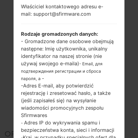
Właściciel kontaktowego adresu e-
mail: support@sfirmware.com
Rodzaje gromadzonych danych:
- Gromadzone dane osobowe obejmują
następne: Imię użytkownika, unikalny
identyfikator na naszej stronie (nie
używaj swojego e-maila)
- Email, для
подтверждения регистрации и сброса
-
пароля, а
-Adres E-mail, aby potwierdzić
rejestrację i zresetować hasło, a także
(jeśli zapisałeś się) na wysyłanie
wiadomości promocyjnych zespołu
Sfirmwares
Adres IP do wykrywania spamu i
-
bezpieczeństwa konta, sieci i informacji
OFICJALNE
Kraj, w przypadku specjalnych ofert dla
-