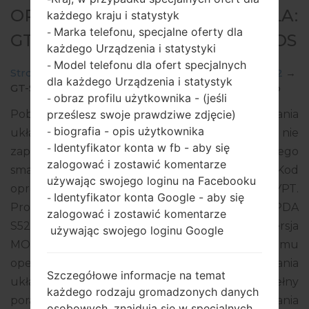
OPROGRAMOWANIE #5325 DLA:
każdego kraju i statystyk
Marka telefonu, specjalne oferty dla
-
GT-S5282 - SAMSUNGSTAR DUOS
każdego Urządzenia i statystyki
Model telefonu dla ofert specjalnych
-
Strona startowa
→
Star Duos
→
SamsungGT-S5282
→
dla każdego Urządzenia i statystyk
GT-S5282_EGY_1_20140407104620_5b8uphft70.zip
obraz profilu użytkownika - (jeśli
-
prześlesz swoje prawdziwe zdjęcie)
Pobierz najnowszą aktualizację oprogramowania
biografia - opis użytkownika
-
układowego dla Samsung Star Duos, ale nie
Identyfikator konta w fb - aby się
-
zapomnij sprawdzić, czy numer modelu Twojego
zalogować i zostawić komentarze
smartfona odpowiada wskazanemu GT-S5282. Kod
używając swojego loginu na Facebooku
oprogramowania układowego to EGY z EGYPT.
Identyfikator konta Google - aby się
-
Produkt jest dostarczany z wersją PDA
zalogować i zostawić komentarze
S5282XXAMEA, wersja CSC S5282OJVAME1, wersja
używając swojego loginu Google
MODEM S5282XXAME3. Wersja systemu
operacyjnego danego oprogramowania
Szczegółowe informacje na temat
układowego to Android Jelly Bean 4.1.2. Pełny
każdego rodzaju gromadzonych danych
poradnik na temat flashowania oprogramowania
osobowych, znajdują się w specjalnych