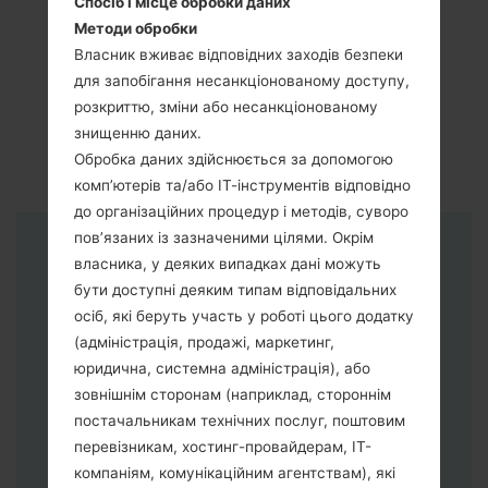
Спосіб і місце обробки даних
Методи обробки
Власник вживає відповідних заходів безпеки
для запобігання несанкціонованому доступу,
розкриттю, зміни або несанкціонованому
знищенню даних.
Обробка даних здійснюється за допомогою
комп’ютерів та/або ІТ-інструментів відповідно
до організаційних процедур і методів, суворо
пов’язаних із зазначеними цілями. Окрім
Інструкції
власника, у деяких випадках дані можуть
бути доступні деяким типам відповідальних
осіб, які беруть участь у роботі цього додатку
(адміністрація, продажі, маркетинг,
юридична, системна адміністрація), або
зовнішнім сторонам (наприклад, стороннім
постачальникам технічних послуг, поштовим
перевізникам, хостинг-провайдерам, ІТ-
компаніям, комунікаційним агентствам), які