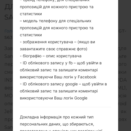
ДЛЯ GT-S6312 -
пропозицій для кожного пристрою та
статистики
SAMSUNGGALAXY Y DUOS
– модель телефону для спеціальних
пропозицій для кожного пристрою та
Головна
→
Galaxy Y Duos
→
SamsungGT-S6312
→
GT-
статистики
S6312_INS_1_20131220104600_u9h0wbgnww.zip
- зображення користувача – (якщо ви
Завантажте останнє оновлення прошивки для
завантажите своє справжнє фото)
- біографію – опис користувача
Samsung Galaxy Y Duos, але не забудьте
- ID облікового запису у fb – щоб увійти в
перевірити, чи відповідає номер моделі вашого
обліковий запис та залишати коментарі
смартфона вказаному GT-S6312. Код прошивки
використовуючи Ваш логін у Facebook
INS для INDIA. Продукт поставляється з PDA
- ID облікового запису google – щоб увійти в
версією S6312XXAML1 версія CSC S6312ODDAML1,
обліковий запис та залишати коментарі
MODEM версия S6312DDAML1. Версія
використовуючи Ваш логін Google
операційної системи даної прошивки Android
Jelly Bean 4.1.2. Повна інструкція про те, як
Докладна інформація про кожний тип
прошивати стокову прошивку на пристроях
персональних даних, що збираються,
Samsung
тут