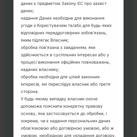
даних є предметом Закону ЄС про захист
виберіть HOME_CSC_*** для
даних;
збереження Ваших даних.
надання Даних необхідне для виконання
Тепер вимкніть пристрій і увійдіть у
угоди з Користувачем та/або для будь-яких
"Download" режим. Усі методи як це
відповідних переддоговірних зобов’язань,
зробити:
яким підлягає Власник;
Натисніть та утримуйти клавіші:
обробка пов’язана з завданням, яке
живлення, збільшення гучності та Bixbi.
здійснюється в суспільних інтересах або у
Натисніть та утримуйте клавіші:
процесі виконання офіційних повноважень,
зменшення та збільшення гучності.
наданих власнику;
Підключивши телефон до ПК
обробка необхідна для цілей законних
використовуючи USB кабель.
інтересів, які переслідує власник або третя
Натисніть та утримуйти клавіші:
сторона.
живлення, збільшення гучності та
У будь-якому випадку власник охоче
додому.
допоможе пояснити конкретну правову
Підключіть USB кабель та натисніть
основу, яка застосовується до обробки, і
клавіші: зменшення звуку та Bixbi.
зокрема, чи є надання персональних даних
Натисніть та утримуйти клавіші:
обов’язковою або договірною умовою, або ж
живлення та збільшення гучності.
умовою, необхідною для укладення договору.