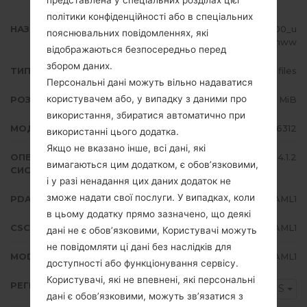
представлена у спеціальних розділах цієї
політики конфіденційності або в спеціальних
НАЗВА ФАЙЛУ
GT-S6312_INS_1_20131220104600_u
пояснювальних повідомленнях, які
9h0wbgnww
відображаються безпосередньо перед
збором даних.
ТИП ПРОШИВКИ
4 files
Персональні дані можуть вільно надаватися
користувачем або, у випадку з даними про
РОЗМІР ФАЙЛУ
602.8 MiB
використання, збиратися автоматично при
МОДЕЛЬ
Samsung GT-S6312
використанні цього додатка.
Якщо не вказано інше, всі дані, які
ОПЕРАЦІЙНА
Android Jelly Bean 4.1.2
вимагаються цим додатком, є обов’язковими,
СИСТЕМА
і у разі ненадання цих даних додаток не
зможе надати свої послуги. У випадках, коли
PDA/AP ВЕРСІЯ
S6312XXAML1
в цьому додатку прямо зазначено, що деякі
CSC ВЕРСІЯ
S6312ODDAML1
дані не є обов’язковими, Користувачі можуть
не повідомляти ці дані без наслідків для
MODEM/CP ВЕРСІЯ
S6312DDAML1
доступності або функціонування сервісу.
Користувачі, які не впевнені, які персональні
РЕГІОН
INS
дані є обов’язковими, можуть зв’язатися з