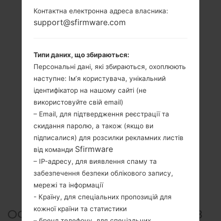
Контактна електронна адреса власника:
support@sfirmware.com
Типи даних, що збираються:
Персональні дані, які збираються, охоплюють
наступне: Ім’я користувача, унікальний
ідентифікатор на нашому сайті (не
використовуйте свій email)
– Email, для підтвердження реєстрації та
скидання паролю, а також (якщо ви
підписалися) для розсилки рекламних листів
Sfirmware
від команди
– IP-адресу, для виявлення спаму та
забезпечення безпеки облікового запису,
мережі та інформації
- Країну, для спеціальних пропозицій для
кожної країни та статистики
ОФІЦІЙНА ПРОШИВКА #6488
– бренд телефону, для спеціальних