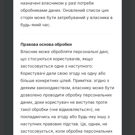
назначені власником у разі потреби
обробниками даних. Оновлений список цих
сторін може бути затребуваний у власника в
будь-який час.
Завантажте на свій ПК:
Odin 3
.
Далі завантажте та розпакуйте файл
Правова основа обробки
прошивки.
Власник може обробляти персональні дані,
Вам потрібно 1 (Вибрати 1 файл
що стосуються користувачів, якщо
прошивки тут) або 5 (Вибрати 5 файл
застосовується одне з наступного:
прошивки тут) файлів для прошивки:
Користувачі дали свою згоду на одну або
AP: "System & Recovery"
більше конкретних цілей. Примітка: згідно з
CP: "Modem & Radio"
деяким законодавством, власнику може бути
CSC_***: "Country & Region & Operator"
дозволено проводити обробку персональних
HOME_CSC_***: "Country & Region &
даних, доки користувач не виступає проти
Operator"
такої обробки («не відмовляється»), не
Додайте усі файли у програму Odin 3.
покладаючись на згоду або будь-яку іншу з
Якщо ви хочете прошити телефон та
наступних правових підстав. Це, однак, не
скинути до заводських налаштувань
застосовується, коли обробка персональних
оберіть CSC_***, у іншому випадку