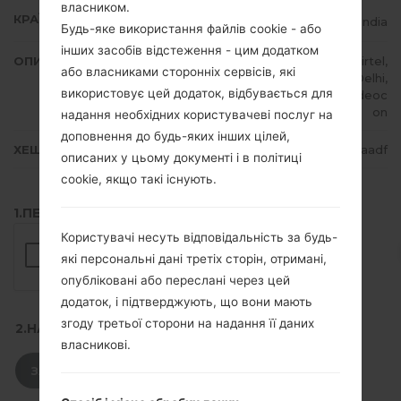
власником.
КРАЇНА
India
Будь-яке використання файлів cookie - або
інших засобів відстеження - цим додатком
ОПИС
Cheers, STEL, TataDocomo, Airtel,
або власниками сторонніх сервісів, які
CellOne, Vodafone IN, Dolphin Delhi,
використовує цей додаток, відбувається для
IDEA, Reliance RTel, Uninor, Videoc
on
надання необхідних користувачеві послуг на
доповнення до будь-яких інших цілей,
ХЕШ
ea98115445752f265f2bbf307e21aadf
описаних у цьому документі і в політиці
cookie, якщо такі існують.
1.ПЕРЕВІРТИ НАЯВНІСТЬ RECAPTCHA
Користувачі несуть відповідальність за будь-
які персональні дані третіх сторін, отримані,
опубліковані або переслані через цей
додаток, і підтверджують, що вони мають
згоду третьої сторони на надання її даних
2.НАТИСНІТЬ, ЩОБ ЗАВАНТАЖИТИ
власникові.
ЗАВАНТАЖИТИ