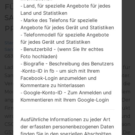
FÜR SM-G530BT -
Land, für spezielle Angebote für jedes
-
Land und Statistiken
SAMSUNGGALAXY GRAND
Marke des Telefons für spezielle
-
PRIME DUOS TV
Angebote für jedes Gerät und Statistiken
Telefonmodell für spezielle Angebote
-
für jedes Gerät und Statistiken
Startseite
→
Galaxy Grand Prime Duos TV
→
Benutzerbild - (wenn Sie Ihr echtes
SamsungSM-G530BT
→
SM-
-
G530BT_1_20161129094741_d9d73bburm.zip
Foto hochladen)
Biografie - Beschreibung des Benutzers
-
Laden Sie das neueste Firmware-Update für
Konto-ID in fb - um sich mit Ihrem
-
Samsung Galaxy Grand Prime Duos TV herunter.
Facebook-Login anzumelden und
Vergessen Sie jedoch nicht zu überprüfen, ob die
Kommentare zu hinterlassen
Modellnummer Ihres Smartphones dem
Google-Konto-ID - Zum Anmelden und
-
Kommentieren mit Ihrem Google-Login
angegebenen SM-G530BT entspricht. Der
Firmware-Code ZTO ist für BRAZIL. Das Produkt
wird mit der PDA-Version G530BTVJS1BPK1 und
Ausführliche Informationen zu jeder Art
CSC-Version G530BTZTO1BPJ1, MODEM-Version
der erfassten personenbezogenen Daten
G530BTVJU1BPF2 geliefert. Die
finden Sie in den speziellen Abschnitten