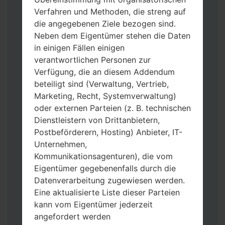
Verfahren und Methoden, die streng auf
die angegebenen Ziele bezogen sind.
Neben dem Eigentümer stehen die Daten
in einigen Fällen einigen
verantwortlichen Personen zur
Verfügung, die an diesem Addendum
beteiligt sind (Verwaltung, Vertrieb,
Laden Sie auf Ihren PC:
Odin 3
neueste
Marketing, Recht, Systemverwaltung)
Version herunter.
oder externen Parteien (z. B. technischen
Dann laden Sie die Firmware-Datei
Dienstleistern von Drittanbietern,
herunter und entpacken Sie sie.
Postbeförderern, Hosting) Anbieter, IT-
Sie brauchen 1(wählen Sie hier 1 Firmware-
Unternehmen,
Datei aus) oder 5 (wählen Sie 5 Firmware-
Kommunikationsagenturen), die vom
Dateien aus) Firmware-Dateien:
Eigentümer gegebenenfalls durch die
AP: „System & Recovery“
Datenverarbeitung zugewiesen werden.
CP: „Modem & Radio“
Eine aktualisierte Liste dieser Parteien
CSC_***: „Country & Region & Operator“
kann vom Eigentümer jederzeit
HOME_CSC_***: „Country & Region &
angefordert werden