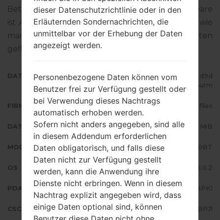
Betriebssystemversion der angegebenen Firmware
dieser Datenschutzrichtlinie oder in den
Erläuternden Sondernachrichten, die
ist Android Lollipop 5.0.2. Detalierte Anleitung, wie
unmittelbar vor der Erhebung der Daten
man die Standart - Firmware auf Samsung-Geräten
angezeigt werden.
geflascht wird,
gibt es hier
DATEINAME
SM-G530BT_1_20161129094741_d9d
Personenbezogene Daten können vom
73bburm
Benutzer frei zur Verfügung gestellt oder
bei Verwendung dieses Nachtrags
FIRMWARE TYP
4 files
automatisch erhoben werden.
Sofern nicht anders angegeben, sind alle
DATEIGRÖSSE
809.24 MiB
in diesem Addendum erforderlichen
Daten obligatorisch, und falls diese
MODELL
Samsung SM-G530BT
Daten nicht zur Verfügung gestellt
OS
Android Lollipop 5.0.2
werden, kann die Anwendung ihre
Dienste nicht erbringen. Wenn in diesem
PDA/AP AUSFÜHRUNG
G530BTVJS1BPK1
Nachtrag explizit angegeben wird, dass
einige Daten optional sind, können
CSC AUSFÜHRUNG
G530BTZTO1BPJ1
Benutzer diese Daten nicht ohne