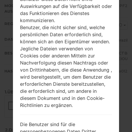
Auswirkungen auf die Verfügbarkeit oder
MODEM/CP
G530BTVJU1BPF2
AUSFÜHRUNG
das Funktionieren des Dienstes
kommunizieren.
REGION
ZTO
Benutzer, die nicht sicher sind, welche
persönlichen Daten erforderlich sind,
DAS LAND
Brazil
können sich an den Eigentümer wenden.
Jegliche Dateien verwenden von
BESCHREIBUNG
TIM, Claro, Vivo, Oi, Sercomtel, CTB
Cookies oder anderen Mitteln zur
C, Nextel, AEIOU
Nachverfolgung diesen Nachtrags oder
von Drittinhabern, die diese Anwendung ,
HASH
0f6979b1d454d67cfe196e935e30e012
wird bereitgestellt, um dem Benutzer die
erforderlichen Dienste bereitzustellen,
die erforderlich sind, um andere in
1.ÜBERPRÜFEN SIE AUF RECAPTCHA
diesem Dokument und in den Cookie-
Richtlinien zu ergänzen.
Die Benutzer sind für die
2.DRÜCKEN SIE ZUM HERUNTERLADEN
personenbezogenen Daten Dritter