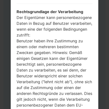
Operator“
Fügen Sie dem Programm Odin 3 alle
Rechtsgrundlage der Verarbeitung
Dateien hinzu.
Der Eigentümer kann personenbezogene
Wenn Sie das Telefon flashen und auf die
Daten in Bezug auf Benutzer verarbeiten,
Werkseinstellungen zurücksetzen
wenn eine der folgenden Bedingungen
möchten, wählen Sie CSC_***, in einem
zutrifft:
anderen Fall wählen Sie HOME_CSC_***
Benutzer haben ihre Zustimmung zu
um Ihre Daten zu speichern.
einem oder mehreren bestimmten
Jetzt schalten Sie das Gerät aus und
Zwecken gegeben. Hinweis: Gemäß
aktivieren Sie Download-Modus. Alle
einigen Gesetzen kann der Eigentümer
Methoden, wie es geht:
berechtigt sein, personenbezogene
Halten Sie die Power-, Lautstärke- und
Daten zu verarbeiten, es sei denn, der
Bixbi- Tasten gedrückt.
Benutzer widerspricht einer solchen
Halten Sie Lauter- und Leiser-Tasten
Verarbeitung ("lehnt nicht ab"), ohne sich
gedrückt. Schließen Sie das Telefon mit
auf die Zustimmung oder einen der
einem USB-Kabel an den PC an.
anderen Rechtsgründe zu verlassen. Dies
Halten Sie die Power-, Lauter- und
gilt jedoch nicht, wenn die Verarbeitung
Home-Tasten gedrückt.
personenbezogener Daten dem EU-
Schließen Sie das USB-Kabel an und