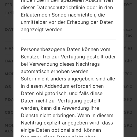
man die Standart - Firmware auf Samsung-Geräten
dieser Datenschutzrichtlinie oder in den
geflascht wird,
gibt es hier
Erläuternden Sondernachrichten, die
unmittelbar vor der Erhebung der Daten
angezeigt werden.
DATEINAME
SM-G5700_3_20191111180114_az6cxax
abx_fac
FIRMWARE TYP
4 files
Personenbezogene Daten können vom
Benutzer frei zur Verfügung gestellt oder
DATEIGRÖSSE
1.99 GiB
bei Verwendung dieses Nachtrags
automatisch erhoben werden.
MODELL
Samsung SM-G5700
Sofern nicht anders angegeben, sind alle
in diesem Addendum erforderlichen
OS
Android Oreo 8.0.0
Daten obligatorisch, und falls diese
PDA/AP AUSFÜHRUNG
G5700ZCU3CSK2
Daten nicht zur Verfügung gestellt
werden, kann die Anwendung ihre
CSC AUSFÜHRUNG
G5700CHC3CSK2
Dienste nicht erbringen. Wenn in diesem
Nachtrag explizit angegeben wird, dass
MODEM/CP
G5700ZCU3CSK2
einige Daten optional sind, können
AUSFÜHRUNG