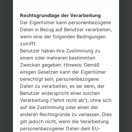
Werkseinstellungen zurücksetzen
möchten, wählen Sie CSC_***, in einem
Rechtsgrundlage der Verarbeitung
anderen Fall wählen Sie HOME_CSC_***
Der Eigentümer kann personenbezogene
um Ihre Daten zu speichern.
Daten in Bezug auf Benutzer verarbeiten,
Jetzt schalten Sie das Gerät aus und
wenn eine der folgenden Bedingungen
aktivieren Sie Download-Modus. Alle
zutrifft:
Methoden, wie es geht:
Benutzer haben ihre Zustimmung zu
Halten Sie die Power-, Lautstärke- und
einem oder mehreren bestimmten
Bixbi- Tasten gedrückt.
Zwecken gegeben. Hinweis: Gemäß
Halten Sie Lauter- und Leiser-Tasten
einigen Gesetzen kann der Eigentümer
gedrückt. Schließen Sie das Telefon mit
berechtigt sein, personenbezogene
einem USB-Kabel an den PC an.
Daten zu verarbeiten, es sei denn, der
Halten Sie die Power-, Lauter- und
Benutzer widerspricht einer solchen
Home-Tasten gedrückt.
Verarbeitung ("lehnt nicht ab"), ohne sich
Schließen Sie das USB-Kabel an und
auf die Zustimmung oder einen der
halten Sie die Leiser- und Bixbi-Tasten
anderen Rechtsgründe zu verlassen. Dies
gedrückt.
gilt jedoch nicht, wenn die Verarbeitung
Halten Sie die Power- und Lauter-
personenbezogener Daten dem EU-
Tasten gedrückt.