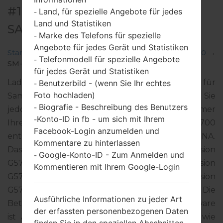
#115343 FÜR SM-G5700 -
Land, für spezielle Angebote für jedes
-
Land und Statistiken
SAMSUNGGALAXY ON5 2016
Marke des Telefons für spezielle
-
Angebote für jedes Gerät und Statistiken
Startseite
→
Galaxy On5 2016
→
SamsungSM-G5700
→
Telefonmodell für spezielle Angebote
-
SM-G5700_3_20191111180114_az6cxaxabx_fac.zip
für jedes Gerät und Statistiken
Laden Sie das neueste Firmware-Update für
Benutzerbild - (wenn Sie Ihr echtes
-
Foto hochladen)
Samsung Galaxy On5 2016 herunter. Vergessen Sie
Biografie - Beschreibung des Benutzers
-
jedoch nicht zu überprüfen, ob die Modellnummer
Konto-ID in fb - um sich mit Ihrem
-
Ihres Smartphones dem angegebenen SM-G5700
Facebook-Login anzumelden und
entspricht. Der Firmware-Code CHC ist für CHINA.
Kommentare zu hinterlassen
Das Produkt wird mit der PDA-Version
Google-Konto-ID - Zum Anmelden und
-
G5700ZCU3CSK2 und CSC-Version
Kommentieren mit Ihrem Google-Login
G5700CHC3CSK2, MODEM-Version
G5700ZCU3CSK2 geliefert. Die
Ausführliche Informationen zu jeder Art
Betriebssystemversion der angegebenen Firmware
der erfassten personenbezogenen Daten
ist Android Oreo 8.0.0. Detalierte Anleitung, wie
finden Sie in den speziellen Abschnitten