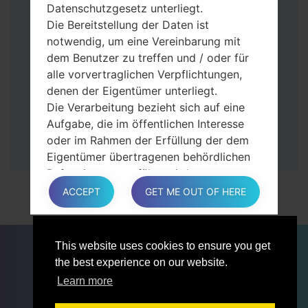
Datenschutzgesetz unterliegt.
Dann schließen Sie das Telefon an den PC
Die Bereitstellung der Daten ist
an, das Programm Odin erkennt Ihr Gerät
notwendig, um eine Vereinbarung mit
und „COM port number“ wird auf dem
dem Benutzer zu treffen und / oder für
Bildschirm angezeigt.
alle vorvertraglichen Verpflichtungen,
Geben Sie nur die „F. Reset”-Zeit und
denen der Eigentümer unterliegt.
„Auto-Rebot“ an.
Die Verarbeitung bezieht sich auf eine
Zum Schluss klicken Sie „Start“-Taste auf.
Aufgabe, die im öffentlichen Interesse
Ihr Gerät wird neu gestartet und von PC
oder im Rahmen der Erfüllung der dem
getrennt.
Eigentümer übertragenen behördlichen
Befugnisse ausgeführt wird.
Die Verarbeitung ist für berechtigte
ACCEPT
GET ME OUT OF HERE
Interessen des Eigentümers oder eines
Dritten erforderlich.
In jedem Fall hilft der Eigentümer gerne
FÜR BLOGGER
NACHRICHTEN
VERGLEICHE
This website uses cookies to ensure you get
bei der Erläuterung des für die
KONTAKTE
VERTRAULICHKEIT
the best experience on our website.
Verarbeitung geltenden rechtlichen
NUTZUNGSBEDINGUNGEN
Learn more
Rahmens und insbesondere, ob die
Bereitstellung personenbezogener Daten