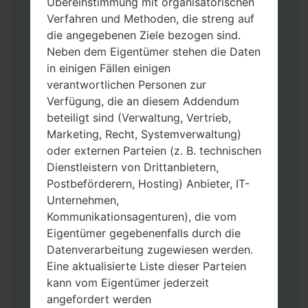
Übereinstimmung mit organisatorischen
Verfahren und Methoden, die streng auf
die angegebenen Ziele bezogen sind.
Neben dem Eigentümer stehen die Daten
Laden Sie auf Ihren PC:
Odin 3
neueste
in einigen Fällen einigen
Version herunter.
verantwortlichen Personen zur
Dann laden Sie die Firmware-Datei
Verfügung, die an diesem Addendum
herunter und entpacken Sie sie.
beteiligt sind (Verwaltung, Vertrieb,
Sie brauchen 1(wählen Sie hier 1 Firmware-
Marketing, Recht, Systemverwaltung)
Datei aus) oder 5 (wählen Sie 5 Firmware-
oder externen Parteien (z. B. technischen
Dateien aus) Firmware-Dateien:
Dienstleistern von Drittanbietern,
AP: „System & Recovery“
Postbeförderern, Hosting) Anbieter, IT-
CP: „Modem & Radio“
Unternehmen,
CSC_***: „Country & Region & Operator“
Kommunikationsagenturen), die vom
HOME_CSC_***: „Country & Region &
Eigentümer gegebenenfalls durch die
Operator“
Datenverarbeitung zugewiesen werden.
Fügen Sie dem Programm Odin 3 alle
Eine aktualisierte Liste dieser Parteien
Dateien hinzu.
kann vom Eigentümer jederzeit
Wenn Sie das Telefon flashen und auf die
angefordert werden