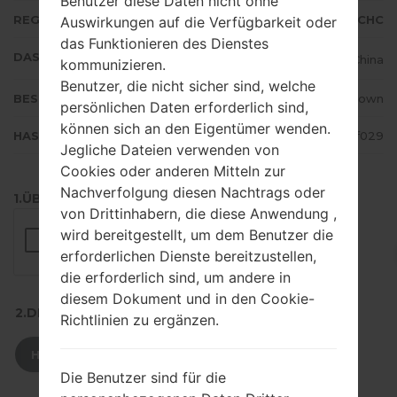
Benutzer diese Daten nicht ohne
REGION
CHC
Auswirkungen auf die Verfügbarkeit oder
das Funktionieren des Dienstes
DAS LAND
China
kommunizieren.
Benutzer, die nicht sicher sind, welche
BESCHREIBUNG
Unknown
persönlichen Daten erforderlich sind,
können sich an den Eigentümer wenden.
HASH
ec23094687be1b65522c11450507f029
Jegliche Dateien verwenden von
Cookies oder anderen Mitteln zur
Nachverfolgung diesen Nachtrags oder
1.ÜBERPRÜFEN SIE AUF RECAPTCHA
von Drittinhabern, die diese Anwendung ,
wird bereitgestellt, um dem Benutzer die
erforderlichen Dienste bereitzustellen,
die erforderlich sind, um andere in
diesem Dokument und in den Cookie-
2.DRÜCKEN SIE ZUM HERUNTERLADEN
Richtlinien zu ergänzen.
HERUNTERLADEN
Die Benutzer sind für die