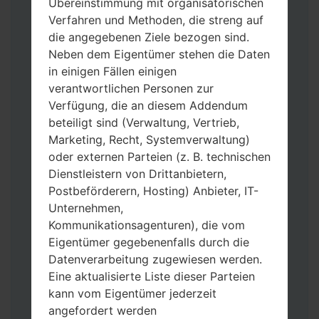
Übereinstimmung mit organisatorischen
Verfahren und Methoden, die streng auf
die angegebenen Ziele bezogen sind.
Neben dem Eigentümer stehen die Daten
in einigen Fällen einigen
verantwortlichen Personen zur
Laden Sie auf Ihren PC:
Odin 3
neueste
Verfügung, die an diesem Addendum
Version herunter.
beteiligt sind (Verwaltung, Vertrieb,
Dann laden Sie die Firmware-Datei
Marketing, Recht, Systemverwaltung)
herunter und entpacken Sie sie.
oder externen Parteien (z. B. technischen
Sie brauchen 1(wählen Sie hier 1 Firmware-
Dienstleistern von Drittanbietern,
Datei aus) oder 5 (wählen Sie 5 Firmware-
Postbeförderern, Hosting) Anbieter, IT-
Dateien aus) Firmware-Dateien:
Unternehmen,
AP: „System & Recovery“
Kommunikationsagenturen), die vom
CP: „Modem & Radio“
Eigentümer gegebenenfalls durch die
CSC_***: „Country & Region & Operator“
Datenverarbeitung zugewiesen werden.
HOME_CSC_***: „Country & Region &
Eine aktualisierte Liste dieser Parteien
Operator“
kann vom Eigentümer jederzeit
Fügen Sie dem Programm Odin 3 alle
angefordert werden
Dateien hinzu.