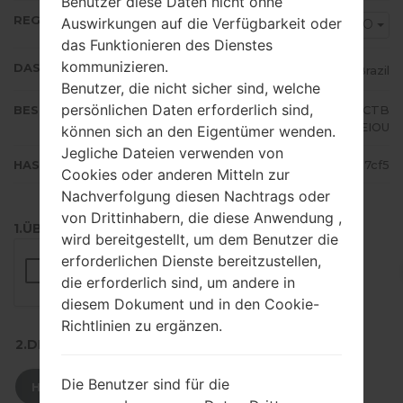
Benutzer diese Daten nicht ohne
REGION
Auswirkungen auf die Verfügbarkeit oder
ZTO
das Funktionieren des Dienstes
kommunizieren.
DAS LAND
Brazil
Benutzer, die nicht sicher sind, welche
persönlichen Daten erforderlich sind,
BESCHREIBUNG
TIM, Claro, Vivo, Oi, Sercomtel, CTB
C, Nextel, AEIOU
können sich an den Eigentümer wenden.
Jegliche Dateien verwenden von
HASH
5ff90cb95624fa948155a2e1c3ca7cf5
Cookies oder anderen Mitteln zur
Nachverfolgung diesen Nachtrags oder
von Drittinhabern, die diese Anwendung ,
1.ÜBERPRÜFEN SIE AUF RECAPTCHA
wird bereitgestellt, um dem Benutzer die
erforderlichen Dienste bereitzustellen,
die erforderlich sind, um andere in
diesem Dokument und in den Cookie-
Richtlinien zu ergänzen.
2.DRÜCKEN SIE ZUM HERUNTERLADEN
Die Benutzer sind für die
HERUNTERLADEN