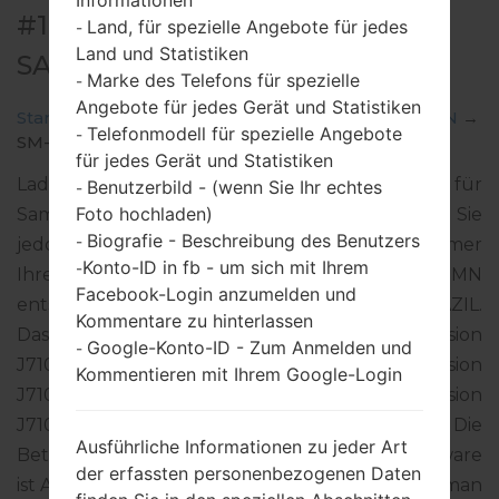
Informationen
#123608 FÜR SM-J710MN -
Land, für spezielle Angebote für jedes
-
Land und Statistiken
SAMSUNGGALAXY J7 2016
Marke des Telefons für spezielle
-
Angebote für jedes Gerät und Statistiken
Startseite
→
Galaxy J7 2016
→
SamsungSM-J710MN
→
Telefonmodell für spezielle Angebote
-
SM-J710MN_1_20191221015915_jj1zuisd35.zip
für jedes Gerät und Statistiken
Laden Sie das neueste Firmware-Update für
Benutzerbild - (wenn Sie Ihr echtes
-
Foto hochladen)
Samsung Galaxy J7 2016 herunter. Vergessen Sie
Biografie - Beschreibung des Benutzers
-
jedoch nicht zu überprüfen, ob die Modellnummer
Konto-ID in fb - um sich mit Ihrem
-
Ihres Smartphones dem angegebenen SM-J710MN
Facebook-Login anzumelden und
entspricht. Der Firmware-Code ZTO ist für BRAZIL.
Kommentare zu hinterlassen
Das Produkt wird mit der PDA-Version
Google-Konto-ID - Zum Anmelden und
-
J710MNVJS4CSL2 und CSC-Version
Kommentieren mit Ihrem Google-Login
J710MNZTO4CRK1, MODEM-Version
J710MNUBS4CSL1 geliefert. Die
Ausführliche Informationen zu jeder Art
Betriebssystemversion der angegebenen Firmware
der erfassten personenbezogenen Daten
ist Android Oreo 8.1.0. Detalierte Anleitung, wie man