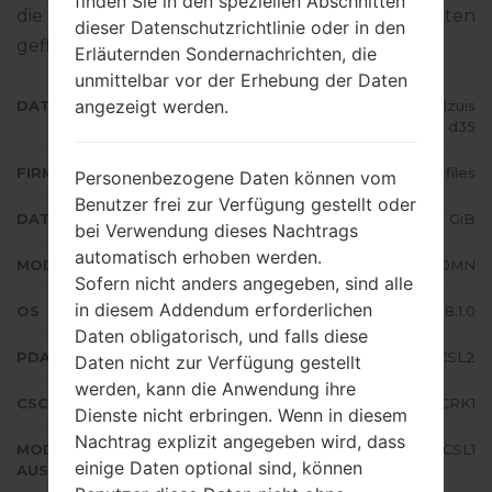
finden Sie in den speziellen Abschnitten
die Standart - Firmware auf Samsung-Geräten
dieser Datenschutzrichtlinie oder in den
geflascht wird,
gibt es hier
Erläuternden Sondernachrichten, die
unmittelbar vor der Erhebung der Daten
angezeigt werden.
DATEINAME
SM-J710MN_1_20191221015915_jj1zuis
d35
FIRMWARE TYP
4 files
Personenbezogene Daten können vom
Benutzer frei zur Verfügung gestellt oder
DATEIGRÖSSE
1.57 GiB
bei Verwendung dieses Nachtrags
automatisch erhoben werden.
MODELL
Samsung SM-J710MN
Sofern nicht anders angegeben, sind alle
in diesem Addendum erforderlichen
OS
Android Oreo 8.1.0
Daten obligatorisch, und falls diese
PDA/AP AUSFÜHRUNG
J710MNVJS4CSL2
Daten nicht zur Verfügung gestellt
werden, kann die Anwendung ihre
CSC AUSFÜHRUNG
J710MNZTO4CRK1
Dienste nicht erbringen. Wenn in diesem
Nachtrag explizit angegeben wird, dass
MODEM/CP
J710MNUBS4CSL1
einige Daten optional sind, können
AUSFÜHRUNG