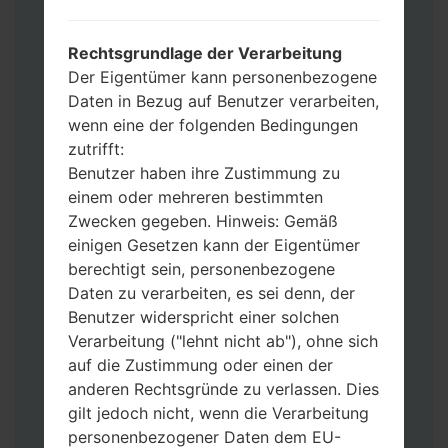
Wenn Sie das Telefon flashen und auf die
Werkseinstellungen zurücksetzen
Rechtsgrundlage der Verarbeitung
möchten, wählen Sie CSC_***, in einem
Der Eigentümer kann personenbezogene
anderen Fall wählen Sie HOME_CSC_***
Daten in Bezug auf Benutzer verarbeiten,
um Ihre Daten zu speichern.
wenn eine der folgenden Bedingungen
Jetzt schalten Sie das Gerät aus und
zutrifft:
aktivieren Sie Download-Modus. Alle
Benutzer haben ihre Zustimmung zu
Methoden, wie es geht:
einem oder mehreren bestimmten
Halten Sie die Power-, Lautstärke- und
Zwecken gegeben. Hinweis: Gemäß
Bixbi- Tasten gedrückt.
einigen Gesetzen kann der Eigentümer
Halten Sie Lauter- und Leiser-Tasten
berechtigt sein, personenbezogene
gedrückt. Schließen Sie das Telefon mit
Daten zu verarbeiten, es sei denn, der
einem USB-Kabel an den PC an.
Benutzer widerspricht einer solchen
Halten Sie die Power-, Lauter- und
Verarbeitung ("lehnt nicht ab"), ohne sich
Home-Tasten gedrückt.
auf die Zustimmung oder einen der
Schließen Sie das USB-Kabel an und
anderen Rechtsgründe zu verlassen. Dies
halten Sie die Leiser- und Bixbi-Tasten
gilt jedoch nicht, wenn die Verarbeitung
gedrückt.
personenbezogener Daten dem EU-
Halten Sie die Power- und Lauter-