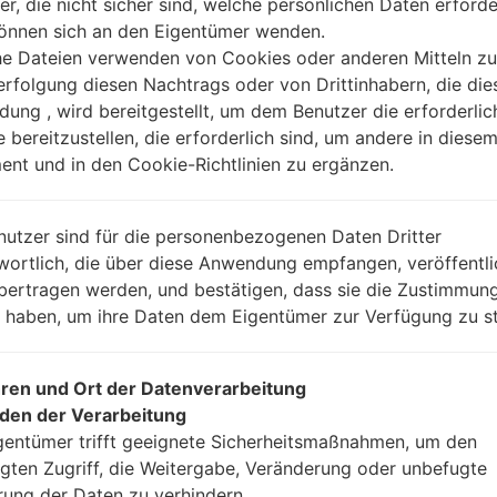
er, die nicht sicher sind, welche persönlichen Daten erforde
können sich an den Eigentümer wenden.
Anleitung
he Dateien verwenden von Cookies oder anderen Mitteln zu
rfolgung diesen Nachtrags oder von Drittinhabern, die die
ung , wird bereitgestellt, um dem Benutzer die erforderlic
e bereitzustellen, die erforderlich sind, um andere in diese
Laden Sie auf Ihren P
nt und in den Cookie-Richtlinien zu ergänzen.
Dann laden Sie die F
Sie sie.
nutzer sind für die personenbezogenen Daten Dritter
Sie brauchen 1(wählen
wortlich, die über diese Anwendung empfangen, veröffentli
(wählen Sie 5 Firmwar
bertragen werden, und bestätigen, dass sie die Zustimmung
AP: „System & Reco
n haben, um ihre Daten dem Eigentümer zur Verfügung zu st
CP: „Modem & Radio
CSC_***: „Country &
HOME_CSC_***: „Cou
ren und Ort der Datenverarbeitung
Fügen Sie dem Progra
den der Verarbeitung
Wenn Sie das T
gentümer trifft geeignete Sicherheitsmaßnahmen, um den
Werkseinstellungen
gten Zugriff, die Weitergabe, Veränderung oder unbefugte
CSC_***, in einem an
rung der Daten zu verhindern.