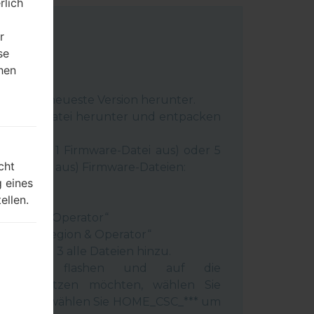
rlich
r
se
hen
m
C:
Odin 3
neueste Version herunter.
irmware-Datei herunter und entpacken
 Sie hier 1 Firmware-Datei aus) oder 5
cht
e-Dateien aus) Firmware-Dateien:
 eines
very“
ellen.
“
 Region & Operator“
ntry & Region & Operator“
mm Odin 3 alle Dateien hinzu.
elefon flashen und auf die
 zurücksetzen möchten, wählen Sie
deren Fall wählen Sie HOME_CSC_*** um