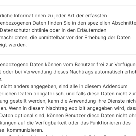
REGION
THW
DA
rliche Informationen zu jeder Art der erfassten
BESCHREIBUNG
AIS, DTAC, True Move, Real Fu
H
ture, CAT
enbezogenen Daten finden Sie in den speziellen Abschnitt
 Datenschutzrichtlinie oder in den Erläuternden
nachrichten, die unmittelbar vor der Erhebung der Daten
1.ÜBERPRÜFEN SIE AUF RECAPTCHA
2
igt werden.
enbezogene Daten können vom Benutzer frei zur Verfügun
lt oder bei Verwendung dieses Nachtrags automatisch erho
.
 nicht anders angegeben, sind alle in diesem Addendum
erlichen Daten obligatorisch, und falls diese Daten nicht zur
ung gestellt werden, kann die Anwendung ihre Dienste nich
gen. Wenn in diesem Nachtrag explizit angegeben wird, das
 Daten optional sind, können Benutzer diese Daten nicht oh
kungen auf die Verfügbarkeit oder das Funktionieren des
es kommunizieren.