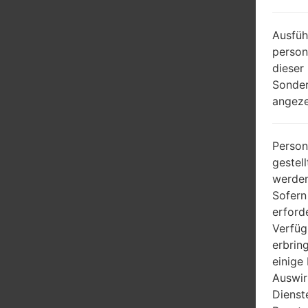
Ausfüh
person
dieser
Sonder
angeze
Person
gestel
werden
Sofern
erford
Verfüg
erbrin
einige
Auswir
Dienst