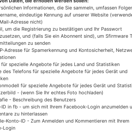
von Daten, die erhoben werden sollen:
Laden Sie das neueste Firmware-Update für Sams
rsönlichen Informationen, die Sie sammeln, umfassen Folge
Sie jedoch nicht zu überprüfen, ob die Modelln
ername, eindeutige Kennung auf unserer Website (verwend
GT-I8262B entspricht. Der Firmware-Code THW is
-Mail-Adresse nicht)
PDA-Version I8262BDCAMF3 und CSC-Vers
il, um die Registrierung zu bestätigen und Ihr Passwort
I8262BDCAMF2 geliefert. Die Betriebssystemvers
zusetzen, und (falls Sie ein Abonnent sind), um Sfirmware
itteilungen zu senden
Jelly Bean 4.1.2. Detalierte Anleitung, wie man d
IP-Adresse für Spamerkennung und Kontosicherheit, Netzw
geflascht wird,
gibt es hier
ationen
 für spezielle Angebote für jedes Land und Statistiken
DATEINAME
GT-I8262B_THW_1_2013062115
FI
 des Telefons für spezielle Angebote für jedes Gerät und
3750_lgmpi7s6un
iken
onmodell für spezielle Angebote für jedes Gerät und Statist
DATEIGRÖSSE
663.45 MiB
M
zerbild - (wenn Sie Ihr echtes Foto hochladen)
OS
Android Jelly Bean 4.1.2
PD
afie - Beschreibung des Benutzers
A
-ID in fb - um sich mit Ihrem Facebook-Login anzumelden 
tare zu hinterlassen
CSC AUSFÜHRUNG
I8262BTHWAMF2
M
le-Konto-ID - Zum Anmelden und Kommentieren mit Ihrem
A
-Login