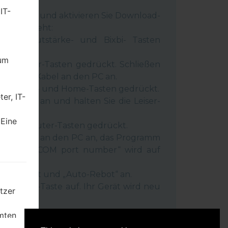
rn.
IT-
 Gerät aus und aktivieren Sie Download-
 wie es geht:
wer-, Lautstärke- und Bixbi- Tasten
dum
und Leiser-Tasten gedrückt. Schließen
inem USB-Kabel an den PC an.
r-, Lauter- und Home-Tasten gedrückt.
er, IT-
SB-Kabel an und halten Sie die Leiser-
ückt.
 Eine
r- und Lauter-Tasten gedrückt.
as Telefon an den PC an, das Programm
rät und „COM port number“ wird auf
igt.
Reset”-Zeit und „Auto-Rebot“ an.
e „Start“-Taste auf. Ihr Gerät wird neu
tzer
getrennt.
mten