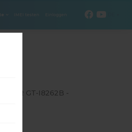
DE
te
IMEI testen
Einloggen
 FÜR GT-I8262B -
B
→
GT-