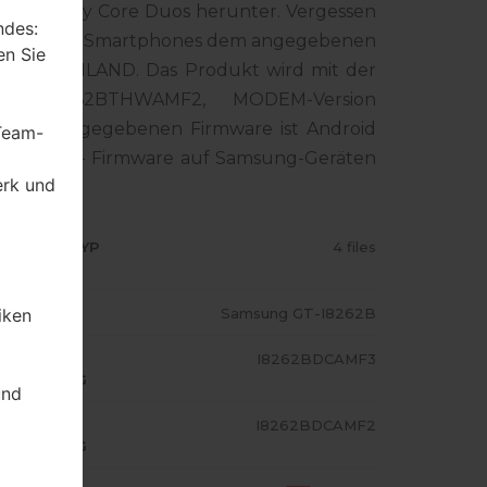
ung Galaxy Core Duos herunter. Vergessen
ndes:
ummer Ihres Smartphones dem angegebenen
en Sie
t für THAILAND. Das Produkt wird mit der
ion I8262BTHWAMF2, MODEM-Version
ion der angegebenen Firmware ist Android
 Team-
ie Standart - Firmware auf Samsung-Geräten
erk und
RMWARE TYP
4 files
iken
ODELL
Samsung GT-I8262B
A/AP
I8262BDCAMF3
USFÜHRUNG
und
ODEM/CP
I8262BDCAMF2
USFÜHRUNG