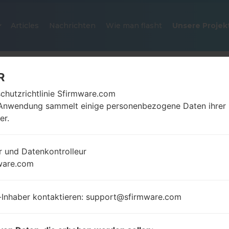
Articles
Nachrichten
Wie man flasht
Unsere Projek
R
chutzrichtlinie Sfirmware.com
Anwendung sammelt einige personenbezogene Daten ihrer
er.
r und Datenkontrolleur
OFFIZIELLER FIRMWARE #135620
ware.com
SAMSUNGGALAXY CORE DUOS
-Inhaber kontaktieren: support@sfirmware.com
Startseite
→
Galaxy Core Duos
→
SamsungGT-I8262
I8262B_THW_1_20130621153750_lgmpi7s6un.zip