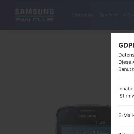
Startseite
Telefone
OS
GDP
Datens
Diese 
Benutz
Inhabe
Sfirm
E-Mail