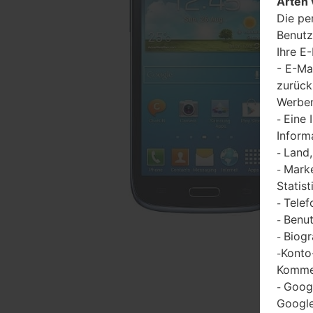
Arten 
Die pe
Benutz
Ihre E
- E-Ma
zurück
Werbem
Eine 
-
Inform
Land,
-
Marke
-
Statist
Telef
-
Benut
-
Biogr
-
Konto
-
Kommen
Goog
-
Google