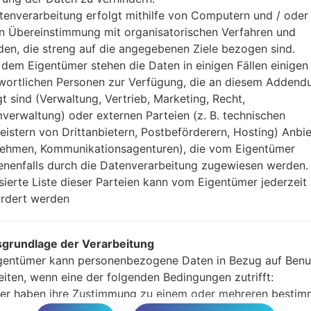
Ihre Daten zu speiche
tenverarbeitung erfolgt mithilfe von Computern und / oder 
Jetzt schalten Sie das
in Übereinstimmung mit organisatorischen Verfahren und
Modus. Alle Methoden,
en, die streng auf die angegebenen Ziele bezogen sind.
Halten Sie die Po
dem Eigentümer stehen die Daten in einigen Fällen einigen
gedrückt.
wortlichen Personen zur Verfügung, die an diesem Adden
Halten Sie Lauter- 
gt sind (Verwaltung, Vertrieb, Marketing, Recht,
Sie das Telefon mit e
verwaltung) oder externen Parteien (z. B. technischen
Halten Sie die Powe
leistern von Drittanbietern, Postbeförderern, Hosting) Anbiet
Schließen Sie das U
ehmen, Kommunikationsagenturen), die vom Eigentümer
und Bixbi-Tasten gedr
nenfalls durch die Datenverarbeitung zugewiesen werden.
Halten Sie die Powe
isierte Liste dieser Parteien kann vom Eigentümer jederzeit
Dann schließen Sie d
rdert werden
Odin erkennt Ihr Ge
dem Bildschirm angeze
Geben Sie nur die „F. 
grundlage der Verarbeitung
Zum Schluss klicken Si
gentümer kann personenbezogene Daten in Bezug auf Benu
gestartet und von PC 
eiten, wenn eine der folgenden Bedingungen zutrifft:
er haben ihre Zustimmung zu einem oder mehreren bestim
n gegeben. Hinweis: Gemäß einigen Gesetzen kann der