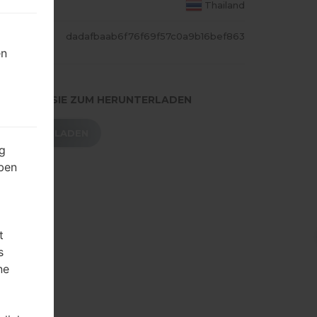
S LAND
Thailand
ASH
dadafbaab6f76f69f57c0a9b16bef863
en
.DRÜCKEN SIE ZUM HERUNTERLADEN
HERUNTERLADEN
g
ben
t
s
ne