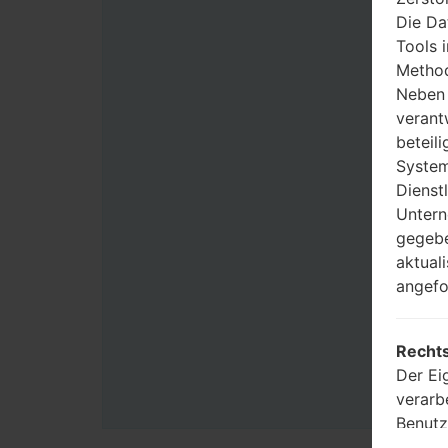
Die Da
Tools 
Method
Neben 
verant
beteili
System
Dienst
Untern
gegebe
aktual
angefo
Rechts
Der Ei
verarb
Benutz
Zwecke