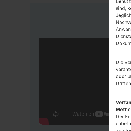
Benutz
sind, 
Jeglic
Nachve
Anwend
Dienst
Dokume
Die Be
verant
oder ü
Dritte
Verfah
Metho
Der Ei
unbefu
Zerstö