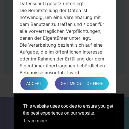
Tasten gedrückt.
Datenschutzgesetz unterliegt.
Dann schließen Sie das Telefon an den PC
Die Bereitstellung der Daten ist
an, das Programm Odin erkennt Ihr Gerät
notwendig, um eine Vereinbarung mit
und „COM port number“ wird auf dem
dem Benutzer zu treffen und / oder für
Bildschirm angezeigt.
alle vorvertraglichen Verpflichtungen,
Geben Sie nur die „F. Reset”-Zeit und
denen der Eigentümer unterliegt.
„Auto-Rebot“ an.
Die Verarbeitung bezieht sich auf eine
Zum Schluss klicken Sie „Start“-Taste auf.
Aufgabe, die im öffentlichen Interesse
Ihr Gerät wird neu gestartet und von PC
oder im Rahmen der Erfüllung der dem
getrennt.
Eigentümer übertragenen behördlichen
Befugnisse ausgeführt wird.
Die Verarbeitung ist für berechtigte
ACCEPT
GET ME OUT OF HERE
Interessen des Eigentümers oder eines
Dritten erforderlich.
In jedem Fall hilft der Eigentümer gerne
FÜR BLOGGER
NACHRICHTEN
VERGLEICHE
This website uses cookies to ensure you get
bei der Erläuterung des für die
KONTAKTE
VERTRAULICHKEIT
the best experience on our website.
Verarbeitung geltenden rechtlichen
NUTZUNGSBEDINGUNGEN
Rahmens und insbesondere, ob die
Learn more
Bereitstellung personenbezogener Daten