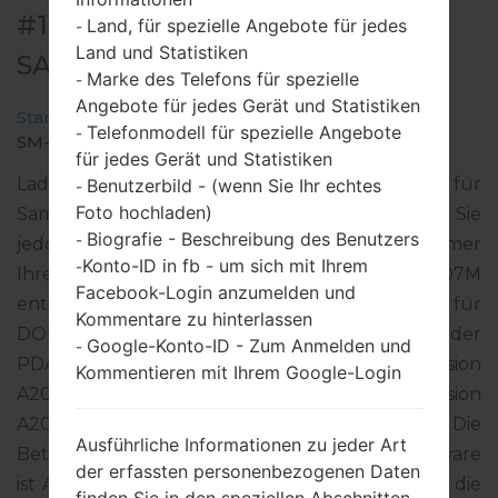
#161594 FÜR SM-A207M -
Land, für spezielle Angebote für jedes
-
Land und Statistiken
SAMSUNGGALAXY A20S
Marke des Telefons für spezielle
-
Angebote für jedes Gerät und Statistiken
Startseite
→
Galaxy A20s
→
SamsungSM-A207M
→
Telefonmodell für spezielle Angebote
-
SM-A207M_1_20200603015624_tycs0tymla_fac.zip
für jedes Gerät und Statistiken
Laden Sie das neueste Firmware-Update für
Benutzerbild - (wenn Sie Ihr echtes
-
Foto hochladen)
Samsung Galaxy A20s herunter. Vergessen Sie
Biografie - Beschreibung des Benutzers
-
jedoch nicht zu überprüfen, ob die Modellnummer
Konto-ID in fb - um sich mit Ihrem
-
Ihres Smartphones dem angegebenen SM-A207M
Facebook-Login anzumelden und
entspricht. Der Firmware-Code CDR ist für
Kommentare zu hinterlassen
DOMINICAN REPUBLIC. Das Produkt wird mit der
Google-Konto-ID - Zum Anmelden und
-
PDA-Version A207MUBU2BTE1 und CSC-Version
Kommentieren mit Ihrem Google-Login
A207MOWA2BTE2, MODEM-Version
A207MUBU2BTE1 geliefert. Die
Ausführliche Informationen zu jeder Art
Betriebssystemversion der angegebenen Firmware
der erfassten personenbezogenen Daten
ist Android Q 10. Detalierte Anleitung, wie man die