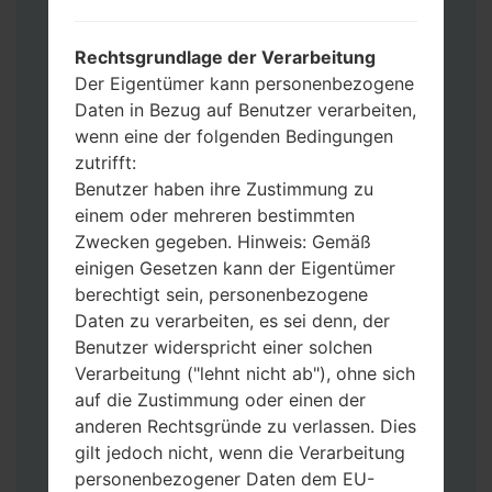
Werkseinstellungen zurücksetzen
möchten, wählen Sie CSC_***, in einem
Rechtsgrundlage der Verarbeitung
anderen Fall wählen Sie HOME_CSC_***
Der Eigentümer kann personenbezogene
um Ihre Daten zu speichern.
Daten in Bezug auf Benutzer verarbeiten,
Jetzt schalten Sie das Gerät aus und
wenn eine der folgenden Bedingungen
aktivieren Sie Download-Modus. Alle
zutrifft:
Methoden, wie es geht:
Benutzer haben ihre Zustimmung zu
Halten Sie die Power-, Lautstärke- und
einem oder mehreren bestimmten
Bixbi- Tasten gedrückt.
Zwecken gegeben. Hinweis: Gemäß
Halten Sie Lauter- und Leiser-Tasten
einigen Gesetzen kann der Eigentümer
gedrückt. Schließen Sie das Telefon mit
berechtigt sein, personenbezogene
einem USB-Kabel an den PC an.
Daten zu verarbeiten, es sei denn, der
Halten Sie die Power-, Lauter- und
Benutzer widerspricht einer solchen
Home-Tasten gedrückt.
Verarbeitung ("lehnt nicht ab"), ohne sich
Schließen Sie das USB-Kabel an und
auf die Zustimmung oder einen der
halten Sie die Leiser- und Bixbi-Tasten
anderen Rechtsgründe zu verlassen. Dies
gedrückt.
gilt jedoch nicht, wenn die Verarbeitung
Halten Sie die Power- und Lauter-
personenbezogener Daten dem EU-