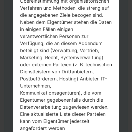
Übereinstimmung mit organisatorischen
Verfahren und Methoden, die streng auf
die angegebenen Ziele bezogen sind.
Neben dem Eigentümer stehen die Daten
in einigen Fällen einigen
Laden Sie auf Ihren PC:
Odin 3
neueste
verantwortlichen Personen zur
Version herunter.
Verfügung, die an diesem Addendum
Dann laden Sie die Firmware-Datei
beteiligt sind (Verwaltung, Vertrieb,
herunter und entpacken Sie sie.
Marketing, Recht, Systemverwaltung)
Sie brauchen 1(wählen Sie hier 1 Firmware-
oder externen Parteien (z. B. technischen
Datei aus) oder 5 (wählen Sie 5 Firmware-
Dienstleistern von Drittanbietern,
Dateien aus) Firmware-Dateien:
Postbeförderern, Hosting) Anbieter, IT-
AP: „System & Recovery“
Unternehmen,
CP: „Modem & Radio“
Kommunikationsagenturen), die vom
CSC_***: „Country & Region & Operator“
Eigentümer gegebenenfalls durch die
HOME_CSC_***: „Country & Region &
Datenverarbeitung zugewiesen werden.
Operator“
Eine aktualisierte Liste dieser Parteien
Fügen Sie dem Programm Odin 3 alle
kann vom Eigentümer jederzeit
Dateien hinzu.
angefordert werden
Wenn Sie das Telefon flashen und auf die