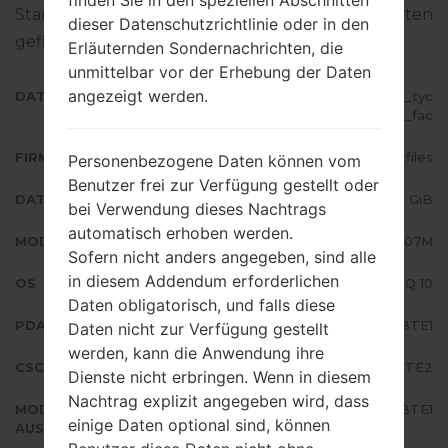
finden Sie in den speziellen Abschnitten
Standart - Firmware auf Samsung-Geräten
dieser Datenschutzrichtlinie oder in den
geflascht wird,
gibt es hier
Erläuternden Sondernachrichten, die
unmittelbar vor der Erhebung der Daten
angezeigt werden.
DATEINAME
SM-A207M_1_20200603015624_tyc
s0tymla_fac
FIRMWARE TYP
4 files
Personenbezogene Daten können vom
Benutzer frei zur Verfügung gestellt oder
DATEIGRÖSSE
3.32 GiB
bei Verwendung dieses Nachtrags
automatisch erhoben werden.
MODELL
Samsung SM-A207M
Sofern nicht anders angegeben, sind alle
in diesem Addendum erforderlichen
OS
Android Q 10
Daten obligatorisch, und falls diese
PDA/AP AUSFÜHRUNG
A207MUBU2BTE1
Daten nicht zur Verfügung gestellt
werden, kann die Anwendung ihre
CSC AUSFÜHRUNG
A207MOWA2BTE2
Dienste nicht erbringen. Wenn in diesem
Nachtrag explizit angegeben wird, dass
MODEM/CP
A207MUBU2BTE1
einige Daten optional sind, können
AUSFÜHRUNG