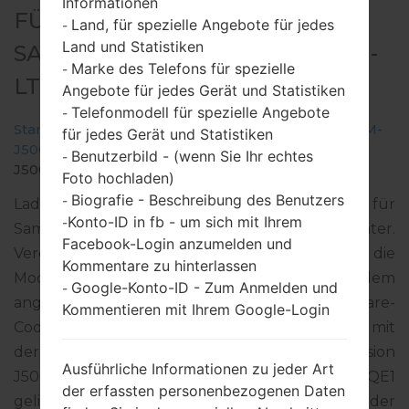
Informationen
FÜR SM-J500G -
Land, für spezielle Angebote für jedes
-
Land und Statistiken
SAMSUNGGALAXY J5 DUOS TD-
Marke des Telefons für spezielle
-
LTE
Angebote für jedes Gerät und Statistiken
Telefonmodell für spezielle Angebote
-
Startseite
→
Galaxy J5 Duos TD-LTE
→
SamsungSM-
für jedes Gerät und Statistiken
J500G
→
SM-
Benutzerbild - (wenn Sie Ihr echtes
-
J500G_1_20170511182026_mnffb2mok4.zip
Foto hochladen)
Biografie - Beschreibung des Benutzers
-
Laden Sie das neueste Firmware-Update für
Konto-ID in fb - um sich mit Ihrem
-
Samsung Galaxy J5 Duos TD-LTE herunter.
Facebook-Login anzumelden und
Vergessen Sie jedoch nicht zu überprüfen, ob die
Kommentare zu hinterlassen
Modellnummer Ihres Smartphones dem
Google-Konto-ID - Zum Anmelden und
-
angegebenen SM-J500G entspricht. Der Firmware-
Kommentieren mit Ihrem Google-Login
Code XID ist für INDONESIA. Das Produkt wird mit
der PDA-Version J500GXXU1BQE1 und CSC-Version
Ausführliche Informationen zu jeder Art
J500GOLB1BQE1, MODEM-Version J500GXXU1BQE1
der erfassten personenbezogenen Daten
geliefert. Die Betriebssystemversion der