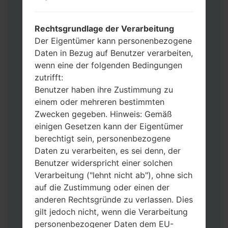
Operator“
Fügen Sie dem Programm Odin 3 alle
Dateien hinzu.
Rechtsgrundlage der Verarbeitung
Wenn Sie das Telefon flashen und auf die
Der Eigentümer kann personenbezogene
Werkseinstellungen zurücksetzen
Daten in Bezug auf Benutzer verarbeiten,
möchten, wählen Sie CSC_***, in einem
wenn eine der folgenden Bedingungen
anderen Fall wählen Sie HOME_CSC_***
zutrifft:
um Ihre Daten zu speichern.
Benutzer haben ihre Zustimmung zu
Jetzt schalten Sie das Gerät aus und
einem oder mehreren bestimmten
aktivieren Sie Download-Modus. Alle
Zwecken gegeben. Hinweis: Gemäß
Methoden, wie es geht:
einigen Gesetzen kann der Eigentümer
Halten Sie die Power-, Lautstärke- und
berechtigt sein, personenbezogene
Bixbi- Tasten gedrückt.
Daten zu verarbeiten, es sei denn, der
Halten Sie Lauter- und Leiser-Tasten
Benutzer widerspricht einer solchen
gedrückt. Schließen Sie das Telefon mit
Verarbeitung ("lehnt nicht ab"), ohne sich
einem USB-Kabel an den PC an.
auf die Zustimmung oder einen der
Halten Sie die Power-, Lauter- und
anderen Rechtsgründe zu verlassen. Dies
Home-Tasten gedrückt.
gilt jedoch nicht, wenn die Verarbeitung
Schließen Sie das USB-Kabel an und
personenbezogener Daten dem EU-