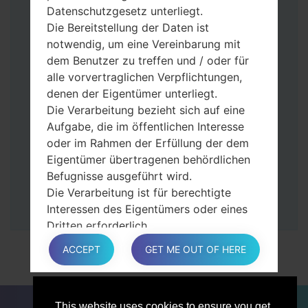
halten Sie die Leiser- und Bixbi-Tasten
Datenschutzgesetz unterliegt.
gedrückt.
Die Bereitstellung der Daten ist
Halten Sie die Power- und Lauter-
notwendig, um eine Vereinbarung mit
Tasten gedrückt.
dem Benutzer zu treffen und / oder für
Dann schließen Sie das Telefon an den PC
alle vorvertraglichen Verpflichtungen,
an, das Programm Odin erkennt Ihr Gerät
denen der Eigentümer unterliegt.
und „COM port number“ wird auf dem
Die Verarbeitung bezieht sich auf eine
Bildschirm angezeigt.
Aufgabe, die im öffentlichen Interesse
Geben Sie nur die „F. Reset”-Zeit und
oder im Rahmen der Erfüllung der dem
„Auto-Rebot“ an.
Eigentümer übertragenen behördlichen
Zum Schluss klicken Sie „Start“-Taste auf.
Befugnisse ausgeführt wird.
Ihr Gerät wird neu gestartet und von PC
Die Verarbeitung ist für berechtigte
getrennt.
Interessen des Eigentümers oder eines
Dritten erforderlich.
In jedem Fall hilft der Eigentümer gerne
ACCEPT
GET ME OUT OF HERE
bei der Erläuterung des für die
Verarbeitung geltenden rechtlichen
Rahmens und insbesondere, ob die
FÜR BLOGGER
NACHRICHTEN
VERGLEICHE
This website uses cookies to ensure you get