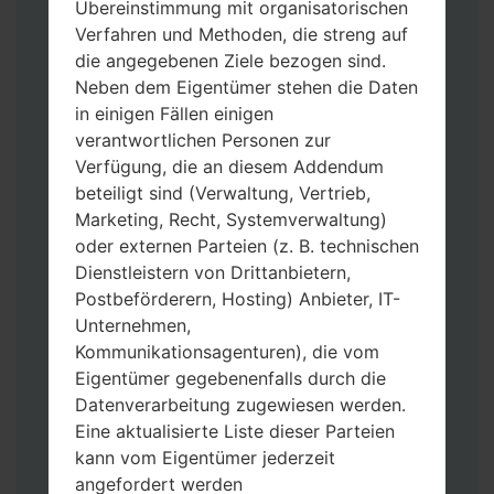
Übereinstimmung mit organisatorischen
Verfahren und Methoden, die streng auf
die angegebenen Ziele bezogen sind.
Neben dem Eigentümer stehen die Daten
in einigen Fällen einigen
verantwortlichen Personen zur
Verfügung, die an diesem Addendum
beteiligt sind (Verwaltung, Vertrieb,
Laden Sie auf Ihren PC:
Odin 3
neueste
Marketing, Recht, Systemverwaltung)
Version herunter.
oder externen Parteien (z. B. technischen
Dann laden Sie die Firmware-Datei
Dienstleistern von Drittanbietern,
herunter und entpacken Sie sie.
Postbeförderern, Hosting) Anbieter, IT-
Sie brauchen 1(wählen Sie hier 1 Firmware-
Unternehmen,
Datei aus) oder 5 (wählen Sie 5 Firmware-
Kommunikationsagenturen), die vom
Dateien aus) Firmware-Dateien:
Eigentümer gegebenenfalls durch die
AP: „System & Recovery“
Datenverarbeitung zugewiesen werden.
CP: „Modem & Radio“
Eine aktualisierte Liste dieser Parteien
CSC_***: „Country & Region & Operator“
kann vom Eigentümer jederzeit
HOME_CSC_***: „Country & Region &
angefordert werden