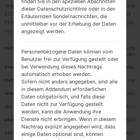
finden Sie in den speziellen Abschnitten
angegebenen Firmware ist Android Marshmallow
dieser Datenschutzrichtlinie oder in den
6.0.1. Detalierte Anleitung, wie man die Standart -
Erläuternden Sondernachrichten, die
Firmware auf Samsung-Geräten geflascht wird,
gibt
unmittelbar vor der Erhebung der Daten
angezeigt werden.
es hier
DATEINAME
SM-J500G_1_20170511182026_mnffb
Personenbezogene Daten können vom
2mok4
Benutzer frei zur Verfügung gestellt oder
bei Verwendung dieses Nachtrags
FIRMWARE TYP
4 files
automatisch erhoben werden.
DATEIGRÖSSE
1.15 GiB
Sofern nicht anders angegeben, sind alle
in diesem Addendum erforderlichen
MODELL
Samsung SM-J500G
Daten obligatorisch, und falls diese
Daten nicht zur Verfügung gestellt
OS
Android Marshmallow 6.0.1
werden, kann die Anwendung ihre
Dienste nicht erbringen. Wenn in diesem
PDA/AP AUSFÜHRUNG
J500GXXU1BQE1
Nachtrag explizit angegeben wird, dass
CSC AUSFÜHRUNG
J500GOLB1BQE1
einige Daten optional sind, können