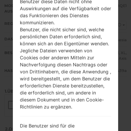
Benutzer diese Daten nicht ohne
MODEM/CP
J500GXXU1BQE1
Auswirkungen auf die Verfügbarkeit oder
AUSFÜHRUNG
das Funktionieren des Dienstes
kommunizieren.
REGION
XID
Benutzer, die nicht sicher sind, welche
persönlichen Daten erforderlich sind,
DAS LAND
Indonesia
können sich an den Eigentümer wenden.
Jegliche Dateien verwenden von
BESCHREIBUNG
Indosat, Indosat M3, Telkomsel, XL,
Cookies oder anderen Mitteln zur
3, Axis
Nachverfolgung diesen Nachtrags oder
HASH
c96d8dabaec3483f2efa11d69a32439a
von Drittinhabern, die diese Anwendung ,
wird bereitgestellt, um dem Benutzer die
erforderlichen Dienste bereitzustellen,
1.ÜBERPRÜFEN SIE AUF RECAPTCHA
die erforderlich sind, um andere in
diesem Dokument und in den Cookie-
Richtlinien zu ergänzen.
Die Benutzer sind für die
2.DRÜCKEN SIE ZUM HERUNTERLADEN