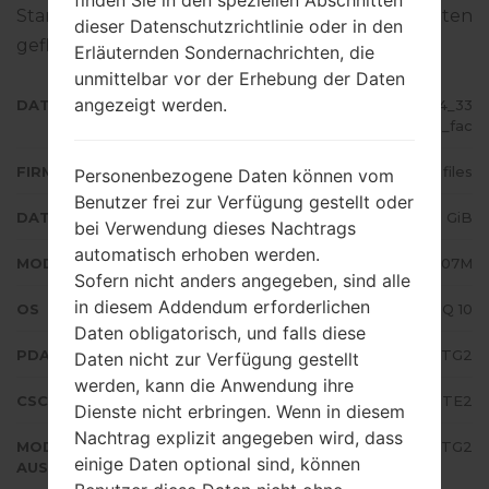
finden Sie in den speziellen Abschnitten
Standart - Firmware auf Samsung-Geräten
dieser Datenschutzrichtlinie oder in den
geflascht wird,
gibt es hier
Erläuternden Sondernachrichten, die
unmittelbar vor der Erhebung der Daten
angezeigt werden.
DATEINAME
SM-A207M_1_20200709223434_33
dmy9e5aa_fac
FIRMWARE TYP
4 files
Personenbezogene Daten können vom
Benutzer frei zur Verfügung gestellt oder
DATEIGRÖSSE
3.32 GiB
bei Verwendung dieses Nachtrags
automatisch erhoben werden.
MODELL
Samsung SM-A207M
Sofern nicht anders angegeben, sind alle
in diesem Addendum erforderlichen
OS
Android Q 10
Daten obligatorisch, und falls diese
PDA/AP AUSFÜHRUNG
A207MUBS2BTG2
Daten nicht zur Verfügung gestellt
werden, kann die Anwendung ihre
CSC AUSFÜHRUNG
A207MOWA2BTE2
Dienste nicht erbringen. Wenn in diesem
Nachtrag explizit angegeben wird, dass
MODEM/CP
A207MUBS2BTG2
einige Daten optional sind, können
AUSFÜHRUNG