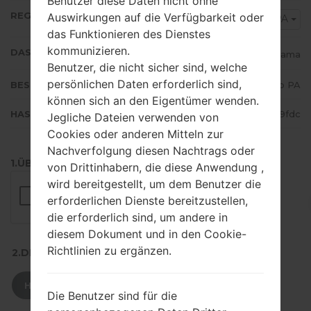
Benutzer diese Daten nicht ohne
REGION
Auswirkungen auf die Verfügbarkeit oder
CPA
das Funktionieren des Dienstes
kommunizieren.
DAS LAND
Panama
Benutzer, die nicht sicher sind, welche
persönlichen Daten erforderlich sind,
BESCHREIBUNG
Claro PA
können sich an den Eigentümer wenden.
HASH
bdc85de6b993d4fad36eb5ff68d29fdc
Jegliche Dateien verwenden von
Cookies oder anderen Mitteln zur
Nachverfolgung diesen Nachtrags oder
1.ÜBERPRÜFEN SIE AUF RECAPTCHA
von Drittinhabern, die diese Anwendung ,
wird bereitgestellt, um dem Benutzer die
erforderlichen Dienste bereitzustellen,
die erforderlich sind, um andere in
diesem Dokument und in den Cookie-
Richtlinien zu ergänzen.
2.DRÜCKEN SIE ZUM HERUNTERLADEN
HERUNTERLADEN
Die Benutzer sind für die