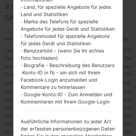
#169178 FÜR SM-A207M -
Land, für spezielle Angebote für jedes
-
Land und Statistiken
SAMSUNGGALAXY A20S
Marke des Telefons für spezielle
-
Angebote für jedes Gerät und Statistiken
Startseite
→
Galaxy A20s
→
SamsungSM-A207M
→
Telefonmodell für spezielle Angebote
-
SM-A207M_1_20200709223434_33dmy9e5aa_fac.zip
für jedes Gerät und Statistiken
Laden Sie das neueste Firmware-Update für
Benutzerbild - (wenn Sie Ihr echtes
-
Foto hochladen)
Samsung Galaxy A20s herunter. Vergessen Sie
Biografie - Beschreibung des Benutzers
-
jedoch nicht zu überprüfen, ob die Modellnummer
Konto-ID in fb - um sich mit Ihrem
-
Ihres Smartphones dem angegebenen SM-A207M
Facebook-Login anzumelden und
entspricht. Der Firmware-Code CPA ist für PANAMA.
Kommentare zu hinterlassen
Das Produkt wird mit der PDA-Version
Google-Konto-ID - Zum Anmelden und
-
A207MUBS2BTG2 und CSC-Version
Kommentieren mit Ihrem Google-Login
A207MOWA2BTE2, MODEM-Version
A207MUBS2BTG2 geliefert. Die
Ausführliche Informationen zu jeder Art
Betriebssystemversion der angegebenen Firmware
der erfassten personenbezogenen Daten
ist Android Q 10. Detalierte Anleitung, wie man die