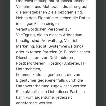
Übereinstimmung mit organisatorischen
Verfahren und Methoden, die streng auf
die angegebenen Ziele bezogen sind.
Neben dem Eigentümer stehen die Daten
in einigen Fällen einigen
Laden Sie auf Ihren PC:
Odin 3
neueste
verantwortlichen Personen zur
Version herunter.
Verfügung, die an diesem Addendum
Dann laden Sie die Firmware-Datei
beteiligt sind (Verwaltung, Vertrieb,
herunter und entpacken Sie sie.
Marketing, Recht, Systemverwaltung)
Sie brauchen 1(wählen Sie hier 1 Firmware-
oder externen Parteien (z. B. technischen
Datei aus) oder 5 (wählen Sie 5 Firmware-
Dienstleistern von Drittanbietern,
Dateien aus) Firmware-Dateien:
Postbeförderern, Hosting) Anbieter, IT-
AP: „System & Recovery“
Unternehmen,
CP: „Modem & Radio“
Kommunikationsagenturen), die vom
CSC_***: „Country & Region & Operator“
Eigentümer gegebenenfalls durch die
HOME_CSC_***: „Country & Region &
Datenverarbeitung zugewiesen werden.
Operator“
Eine aktualisierte Liste dieser Parteien
Fügen Sie dem Programm Odin 3 alle
kann vom Eigentümer jederzeit
Dateien hinzu.
angefordert werden
Wenn Sie das Telefon flashen und auf die