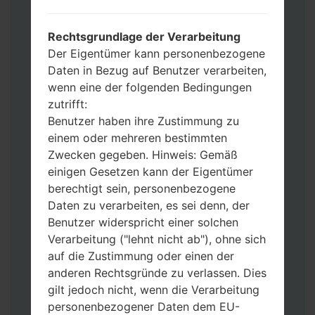
Werkseinstellungen zurücksetzen
möchten, wählen Sie CSC_***, in einem
Rechtsgrundlage der Verarbeitung
anderen Fall wählen Sie HOME_CSC_***
Der Eigentümer kann personenbezogene
um Ihre Daten zu speichern.
Daten in Bezug auf Benutzer verarbeiten,
Jetzt schalten Sie das Gerät aus und
wenn eine der folgenden Bedingungen
aktivieren Sie Download-Modus. Alle
zutrifft:
Methoden, wie es geht:
Benutzer haben ihre Zustimmung zu
Halten Sie die Power-, Lautstärke- und
einem oder mehreren bestimmten
Bixbi- Tasten gedrückt.
Zwecken gegeben. Hinweis: Gemäß
Halten Sie Lauter- und Leiser-Tasten
einigen Gesetzen kann der Eigentümer
gedrückt. Schließen Sie das Telefon mit
berechtigt sein, personenbezogene
einem USB-Kabel an den PC an.
Daten zu verarbeiten, es sei denn, der
Halten Sie die Power-, Lauter- und
Benutzer widerspricht einer solchen
Home-Tasten gedrückt.
Verarbeitung ("lehnt nicht ab"), ohne sich
Schließen Sie das USB-Kabel an und
auf die Zustimmung oder einen der
halten Sie die Leiser- und Bixbi-Tasten
anderen Rechtsgründe zu verlassen. Dies
gedrückt.
gilt jedoch nicht, wenn die Verarbeitung
Halten Sie die Power- und Lauter-
personenbezogener Daten dem EU-