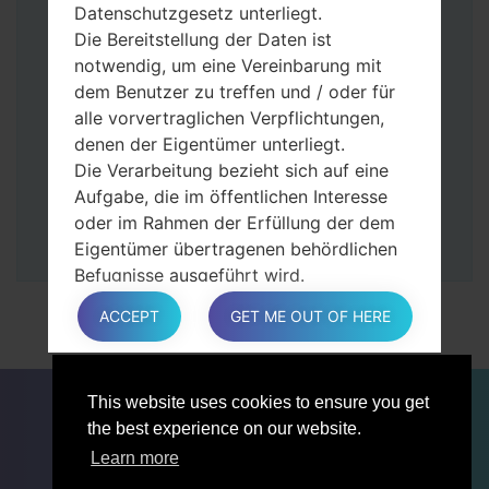
Tasten gedrückt.
Datenschutzgesetz unterliegt.
Dann schließen Sie das Telefon an den PC
Die Bereitstellung der Daten ist
an, das Programm Odin erkennt Ihr Gerät
notwendig, um eine Vereinbarung mit
und „COM port number“ wird auf dem
dem Benutzer zu treffen und / oder für
Bildschirm angezeigt.
alle vorvertraglichen Verpflichtungen,
Geben Sie nur die „F. Reset”-Zeit und
denen der Eigentümer unterliegt.
„Auto-Rebot“ an.
Die Verarbeitung bezieht sich auf eine
Zum Schluss klicken Sie „Start“-Taste auf.
Aufgabe, die im öffentlichen Interesse
Ihr Gerät wird neu gestartet und von PC
oder im Rahmen der Erfüllung der dem
getrennt.
Eigentümer übertragenen behördlichen
Befugnisse ausgeführt wird.
Die Verarbeitung ist für berechtigte
ACCEPT
GET ME OUT OF HERE
Interessen des Eigentümers oder eines
Dritten erforderlich.
In jedem Fall hilft der Eigentümer gerne
FÜR BLOGGER
NACHRICHTEN
VERGLEICHE
This website uses cookies to ensure you get
bei der Erläuterung des für die
KONTAKTE
VERTRAULICHKEIT
the best experience on our website.
Verarbeitung geltenden rechtlichen
NUTZUNGSBEDINGUNGEN
Rahmens und insbesondere, ob die
Learn more
Bereitstellung personenbezogener Daten