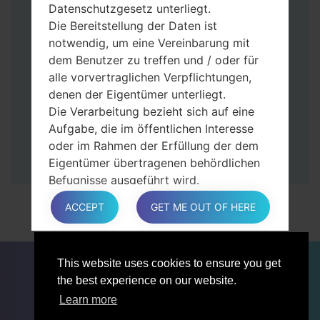
Tasten gedrückt.
Datenschutzgesetz unterliegt.
Dann schließen Sie das Telefon an den PC
Die Bereitstellung der Daten ist
an, das Programm Odin erkennt Ihr Gerät
notwendig, um eine Vereinbarung mit
und „COM port number“ wird auf dem
dem Benutzer zu treffen und / oder für
Bildschirm angezeigt.
alle vorvertraglichen Verpflichtungen,
Geben Sie nur die „F. Reset”-Zeit und
denen der Eigentümer unterliegt.
„Auto-Rebot“ an.
Die Verarbeitung bezieht sich auf eine
Zum Schluss klicken Sie „Start“-Taste auf.
Aufgabe, die im öffentlichen Interesse
Ihr Gerät wird neu gestartet und von PC
oder im Rahmen der Erfüllung der dem
getrennt.
Eigentümer übertragenen behördlichen
Befugnisse ausgeführt wird.
Die Verarbeitung ist für berechtigte
ACCEPT
GET ME OUT OF HERE
Interessen des Eigentümers oder eines
Dritten erforderlich.
In jedem Fall hilft der Eigentümer gerne
FÜR BLOGGER
NACHRICHTEN
VERGLEICHE
This website uses cookies to ensure you get
bei der Erläuterung des für die
KONTAKTE
VERTRAULICHKEIT
the best experience on our website.
Verarbeitung geltenden rechtlichen
NUTZUNGSBEDINGUNGEN
Rahmens und insbesondere, ob die
Learn more
Bereitstellung personenbezogener Daten