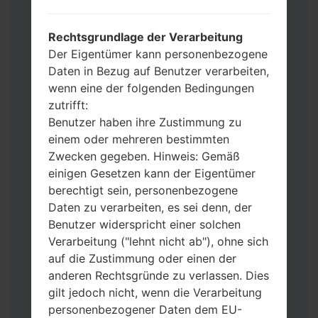
Werkseinstellungen zurücksetzen
möchten, wählen Sie CSC_***, in einem
Rechtsgrundlage der Verarbeitung
anderen Fall wählen Sie HOME_CSC_***
Der Eigentümer kann personenbezogene
um Ihre Daten zu speichern.
Daten in Bezug auf Benutzer verarbeiten,
Jetzt schalten Sie das Gerät aus und
wenn eine der folgenden Bedingungen
aktivieren Sie Download-Modus. Alle
zutrifft:
Methoden, wie es geht:
Benutzer haben ihre Zustimmung zu
Halten Sie die Power-, Lautstärke- und
einem oder mehreren bestimmten
Bixbi- Tasten gedrückt.
Zwecken gegeben. Hinweis: Gemäß
Halten Sie Lauter- und Leiser-Tasten
einigen Gesetzen kann der Eigentümer
gedrückt. Schließen Sie das Telefon mit
berechtigt sein, personenbezogene
einem USB-Kabel an den PC an.
Daten zu verarbeiten, es sei denn, der
Halten Sie die Power-, Lauter- und
Benutzer widerspricht einer solchen
Home-Tasten gedrückt.
Verarbeitung ("lehnt nicht ab"), ohne sich
Schließen Sie das USB-Kabel an und
auf die Zustimmung oder einen der
halten Sie die Leiser- und Bixbi-Tasten
anderen Rechtsgründe zu verlassen. Dies
gedrückt.
gilt jedoch nicht, wenn die Verarbeitung
Halten Sie die Power- und Lauter-
personenbezogener Daten dem EU-