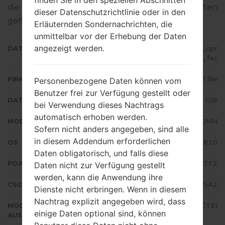
finden Sie in den speziellen Abschnitten
die Standart - Firmware auf Samsung-Geräten
dieser Datenschutzrichtlinie oder in den
geflascht wird,
gibt es hier
Erläuternden Sondernachrichten, die
unmittelbar vor der Erhebung der Daten
angezeigt werden.
DATEINAME
SM-J710MN_1_20200818134804_opr
ec9ye3h_fac
FIRMWARE TYP
1 file
Personenbezogene Daten können vom
Benutzer frei zur Verfügung gestellt oder
DATEIGRÖSSE
2.11 GiB
bei Verwendung dieses Nachtrags
automatisch erhoben werden.
MODELL
Samsung SM-J710MN
Sofern nicht anders angegeben, sind alle
in diesem Addendum erforderlichen
OS
Android Oreo 8.1.0
Daten obligatorisch, und falls diese
PDA/AP AUSFÜHRUNG
J710MNVJS4CTF2
Daten nicht zur Verfügung gestellt
werden, kann die Anwendung ihre
CSC AUSFÜHRUNG
J710MNUUB4CSA2
Dienste nicht erbringen. Wenn in diesem
Nachtrag explizit angegeben wird, dass
MODEM/CP
J710MNUBS4CTE1
einige Daten optional sind, können
AUSFÜHRUNG