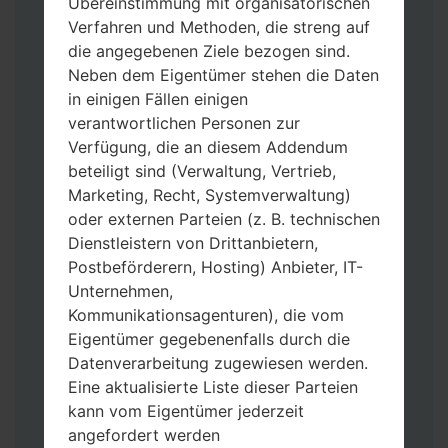
Übereinstimmung mit organisatorischen
Verfahren und Methoden, die streng auf
die angegebenen Ziele bezogen sind.
Neben dem Eigentümer stehen die Daten
in einigen Fällen einigen
Laden Sie auf Ihren PC:
Odin 3
neueste
verantwortlichen Personen zur
Version herunter.
Verfügung, die an diesem Addendum
Dann laden Sie die Firmware-Datei
beteiligt sind (Verwaltung, Vertrieb,
herunter und entpacken Sie sie.
Marketing, Recht, Systemverwaltung)
Sie brauchen 1(wählen Sie hier 1 Firmware-
oder externen Parteien (z. B. technischen
Datei aus) oder 5 (wählen Sie 5 Firmware-
Dienstleistern von Drittanbietern,
Dateien aus) Firmware-Dateien:
Postbeförderern, Hosting) Anbieter, IT-
AP: „System & Recovery“
Unternehmen,
CP: „Modem & Radio“
Kommunikationsagenturen), die vom
CSC_***: „Country & Region & Operator“
Eigentümer gegebenenfalls durch die
HOME_CSC_***: „Country & Region &
Datenverarbeitung zugewiesen werden.
Operator“
Eine aktualisierte Liste dieser Parteien
Fügen Sie dem Programm Odin 3 alle
kann vom Eigentümer jederzeit
Dateien hinzu.
angefordert werden
Wenn Sie das Telefon flashen und auf die