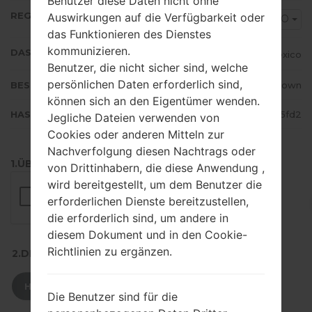
Benutzer diese Daten nicht ohne
REGION
Auswirkungen auf die Verfügbarkeit oder
MAO
das Funktionieren des Dienstes
kommunizieren.
DAS LAND
Mexico
Benutzer, die nicht sicher sind, welche
persönlichen Daten erforderlich sind,
BESCHREIBUNG
Unknown
können sich an den Eigentümer wenden.
HASH
5379371c7de3fa48c32a6b65bed55fd2
Jegliche Dateien verwenden von
Cookies oder anderen Mitteln zur
Nachverfolgung diesen Nachtrags oder
1.ÜBERPRÜFEN SIE AUF RECAPTCHA
von Drittinhabern, die diese Anwendung ,
wird bereitgestellt, um dem Benutzer die
erforderlichen Dienste bereitzustellen,
die erforderlich sind, um andere in
diesem Dokument und in den Cookie-
Richtlinien zu ergänzen.
2.DRÜCKEN SIE ZUM HERUNTERLADEN
HERUNTERLADEN
Die Benutzer sind für die