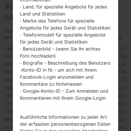
#176001 FÜR SM-J710MN -
Land, für spezielle Angebote für jedes
-
Land und Statistiken
SAMSUNGGALAXY J7 2016
Marke des Telefons für spezielle
-
Angebote für jedes Gerät und Statistiken
Startseite
→
Galaxy J7 2016
→
SamsungSM-J710MN
→
Telefonmodell für spezielle Angebote
-
SM-J710MN_1_20200818134804_oprec9ye3h_fac.zip
für jedes Gerät und Statistiken
Laden Sie das neueste Firmware-Update für
Benutzerbild - (wenn Sie Ihr echtes
-
Foto hochladen)
Samsung Galaxy J7 2016 herunter. Vergessen Sie
Biografie - Beschreibung des Benutzers
-
jedoch nicht zu überprüfen, ob die Modellnummer
Konto-ID in fb - um sich mit Ihrem
-
Ihres Smartphones dem angegebenen SM-J710MN
Facebook-Login anzumelden und
entspricht. Der Firmware-Code MAO ist für MEXICO.
Kommentare zu hinterlassen
Das Produkt wird mit der PDA-Version
Google-Konto-ID - Zum Anmelden und
-
J710MNVJS4CTF2 und CSC-Version
Kommentieren mit Ihrem Google-Login
J710MNUUB4CSA2, MODEM-Version
J710MNUBS4CTE1 geliefert. Die
Ausführliche Informationen zu jeder Art
Betriebssystemversion der angegebenen Firmware
der erfassten personenbezogenen Daten
ist Android Oreo 8.1.0. Detalierte Anleitung, wie man