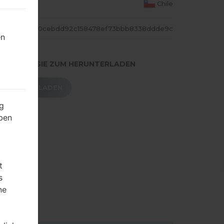
S LAND
Chile
ASH
0cebdd92c158478ef73bbb8338ddde9c
en
.DRÜCKEN SIE ZUM HERUNTERLADEN
HERUNTERLADEN
g
ben
t
s
ne