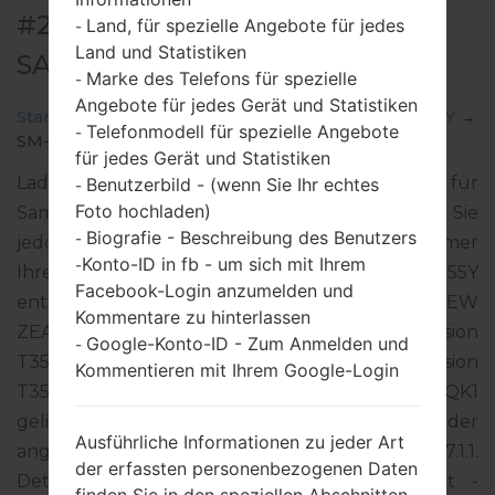
#20331 FÜR SM-T355Y -
Land, für spezielle Angebote für jedes
-
Land und Statistiken
SAMSUNGGALAXY TAB A 8.0
Marke des Telefons für spezielle
-
Angebote für jedes Gerät und Statistiken
Startseite
→
Galaxy Tab A 8.0
→
SamsungSM-T355Y
→
Telefonmodell für spezielle Angebote
-
SM-T355Y_1_20180503104314_y2sz2l3bj7.zip
für jedes Gerät und Statistiken
Laden Sie das neueste Firmware-Update für
Benutzerbild - (wenn Sie Ihr echtes
-
Foto hochladen)
Samsung Galaxy Tab A 8.0 herunter. Vergessen Sie
Biografie - Beschreibung des Benutzers
-
jedoch nicht zu überprüfen, ob die Modellnummer
Konto-ID in fb - um sich mit Ihrem
-
Ihres Smartphones dem angegebenen SM-T355Y
Facebook-Login anzumelden und
entspricht. Der Firmware-Code XNZ ist für NEW
Kommentare zu hinterlassen
ZEALAND. Das Produkt wird mit der PDA-Version
Google-Konto-ID - Zum Anmelden und
-
T355YDOU1CRD2 und CSC-Version
Kommentieren mit Ihrem Google-Login
T355YXNZ1CRD2, MODEM-Version T355YDOU1CQK1
geliefert. Die Betriebssystemversion der
Ausführliche Informationen zu jeder Art
angegebenen Firmware ist Android Nougat 7.1.1.
der erfassten personenbezogenen Daten
Detalierte Anleitung, wie man die Standart -