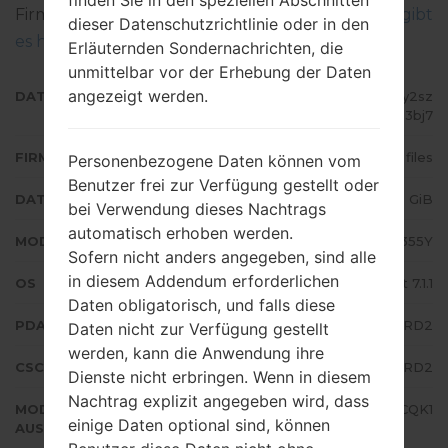
finden Sie in den speziellen Abschnitten
Firmware auf Samsung-Geräten geflascht wird,
gibt
dieser Datenschutzrichtlinie oder in den
es hier
Erläuternden Sondernachrichten, die
unmittelbar vor der Erhebung der Daten
angezeigt werden.
DATEINAME
SM-T355Y_1_20180503104314_y2sz
2l3bj7
FIRMWARE TYP
4 files
Personenbezogene Daten können vom
Benutzer frei zur Verfügung gestellt oder
DATEIGRÖSSE
1.52 GiB
bei Verwendung dieses Nachtrags
automatisch erhoben werden.
MODELL
Samsung SM-T355Y
Sofern nicht anders angegeben, sind alle
in diesem Addendum erforderlichen
OS
Android Nougat 7.1.1
Daten obligatorisch, und falls diese
PDA/AP AUSFÜHRUNG
T355YDOU1CRD2
Daten nicht zur Verfügung gestellt
werden, kann die Anwendung ihre
CSC AUSFÜHRUNG
T355YXNZ1CRD2
Dienste nicht erbringen. Wenn in diesem
Nachtrag explizit angegeben wird, dass
MODEM/CP
T355YDOU1CQK1
einige Daten optional sind, können
AUSFÜHRUNG