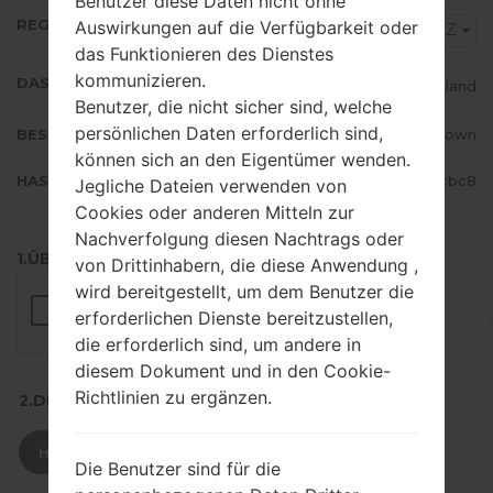
Benutzer diese Daten nicht ohne
REGION
Auswirkungen auf die Verfügbarkeit oder
XNZ
das Funktionieren des Dienstes
kommunizieren.
DAS LAND
New Zealand
Benutzer, die nicht sicher sind, welche
persönlichen Daten erforderlich sind,
BESCHREIBUNG
Unknown
können sich an den Eigentümer wenden.
HASH
9c0ad5225aff6b1c79a12b05f1bcbc8
Jegliche Dateien verwenden von
Cookies oder anderen Mitteln zur
Nachverfolgung diesen Nachtrags oder
1.ÜBERPRÜFEN SIE AUF RECAPTCHA
von Drittinhabern, die diese Anwendung ,
wird bereitgestellt, um dem Benutzer die
erforderlichen Dienste bereitzustellen,
die erforderlich sind, um andere in
diesem Dokument und in den Cookie-
Richtlinien zu ergänzen.
2.DRÜCKEN SIE ZUM HERUNTERLADEN
HERUNTERLADEN
Die Benutzer sind für die