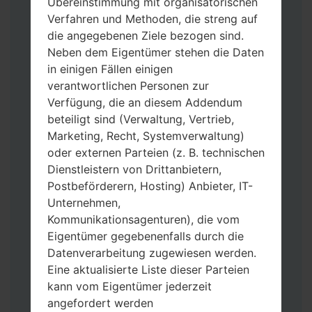
Übereinstimmung mit organisatorischen
Verfahren und Methoden, die streng auf
die angegebenen Ziele bezogen sind.
Neben dem Eigentümer stehen die Daten
in einigen Fällen einigen
Laden Sie auf Ihren PC:
Odin 3
neueste
verantwortlichen Personen zur
Version herunter.
Verfügung, die an diesem Addendum
Dann laden Sie die Firmware-Datei
beteiligt sind (Verwaltung, Vertrieb,
herunter und entpacken Sie sie.
Marketing, Recht, Systemverwaltung)
Sie brauchen 1(wählen Sie hier 1 Firmware-
oder externen Parteien (z. B. technischen
Datei aus) oder 5 (wählen Sie 5 Firmware-
Dienstleistern von Drittanbietern,
Dateien aus) Firmware-Dateien:
Postbeförderern, Hosting) Anbieter, IT-
AP: „System & Recovery“
Unternehmen,
CP: „Modem & Radio“
Kommunikationsagenturen), die vom
CSC_***: „Country & Region & Operator“
Eigentümer gegebenenfalls durch die
HOME_CSC_***: „Country & Region &
Datenverarbeitung zugewiesen werden.
Operator“
Eine aktualisierte Liste dieser Parteien
Fügen Sie dem Programm Odin 3 alle
kann vom Eigentümer jederzeit
Dateien hinzu.
angefordert werden
Wenn Sie das Telefon flashen und auf die