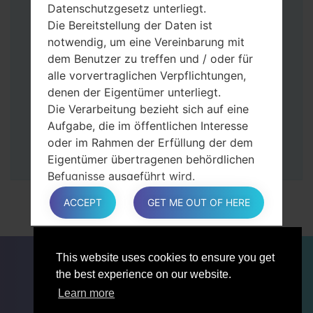
Tasten gedrückt.
Datenschutzgesetz unterliegt.
Dann schließen Sie das Telefon an den PC
Die Bereitstellung der Daten ist
an, das Programm Odin erkennt Ihr Gerät
notwendig, um eine Vereinbarung mit
und „COM port number“ wird auf dem
dem Benutzer zu treffen und / oder für
Bildschirm angezeigt.
alle vorvertraglichen Verpflichtungen,
Geben Sie nur die „F. Reset”-Zeit und
denen der Eigentümer unterliegt.
„Auto-Rebot“ an.
Die Verarbeitung bezieht sich auf eine
Zum Schluss klicken Sie „Start“-Taste auf.
Aufgabe, die im öffentlichen Interesse
Ihr Gerät wird neu gestartet und von PC
oder im Rahmen der Erfüllung der dem
getrennt.
Eigentümer übertragenen behördlichen
Befugnisse ausgeführt wird.
Die Verarbeitung ist für berechtigte
ACCEPT
GET ME OUT OF HERE
Interessen des Eigentümers oder eines
Dritten erforderlich.
In jedem Fall hilft der Eigentümer gerne
FÜR BLOGGER
NACHRICHTEN
VERGLEICHE
This website uses cookies to ensure you get
bei der Erläuterung des für die
KONTAKTE
VERTRAULICHKEIT
the best experience on our website.
Verarbeitung geltenden rechtlichen
NUTZUNGSBEDINGUNGEN
Rahmens und insbesondere, ob die
Learn more
Bereitstellung personenbezogener Daten