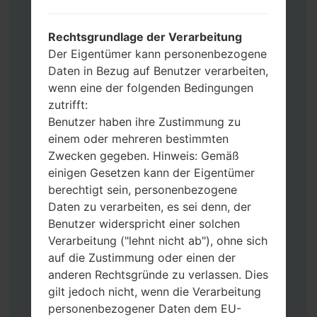
Werkseinstellungen zurücksetzen
möchten, wählen Sie CSC_***, in einem
Rechtsgrundlage der Verarbeitung
anderen Fall wählen Sie HOME_CSC_***
Der Eigentümer kann personenbezogene
um Ihre Daten zu speichern.
Daten in Bezug auf Benutzer verarbeiten,
Jetzt schalten Sie das Gerät aus und
wenn eine der folgenden Bedingungen
aktivieren Sie Download-Modus. Alle
zutrifft:
Methoden, wie es geht:
Benutzer haben ihre Zustimmung zu
Halten Sie die Power-, Lautstärke- und
einem oder mehreren bestimmten
Bixbi- Tasten gedrückt.
Zwecken gegeben. Hinweis: Gemäß
Halten Sie Lauter- und Leiser-Tasten
einigen Gesetzen kann der Eigentümer
gedrückt. Schließen Sie das Telefon mit
berechtigt sein, personenbezogene
einem USB-Kabel an den PC an.
Daten zu verarbeiten, es sei denn, der
Halten Sie die Power-, Lauter- und
Benutzer widerspricht einer solchen
Home-Tasten gedrückt.
Verarbeitung ("lehnt nicht ab"), ohne sich
Schließen Sie das USB-Kabel an und
auf die Zustimmung oder einen der
halten Sie die Leiser- und Bixbi-Tasten
anderen Rechtsgründe zu verlassen. Dies
gedrückt.
gilt jedoch nicht, wenn die Verarbeitung
Halten Sie die Power- und Lauter-
personenbezogener Daten dem EU-