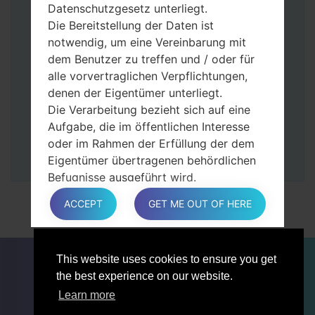
Tasten gedrückt.
Datenschutzgesetz unterliegt.
Dann schließen Sie das Telefon an den PC
Die Bereitstellung der Daten ist
an, das Programm Odin erkennt Ihr Gerät
notwendig, um eine Vereinbarung mit
und „COM port number“ wird auf dem
dem Benutzer zu treffen und / oder für
Bildschirm angezeigt.
alle vorvertraglichen Verpflichtungen,
Geben Sie nur die „F. Reset”-Zeit und
denen der Eigentümer unterliegt.
„Auto-Rebot“ an.
Die Verarbeitung bezieht sich auf eine
Zum Schluss klicken Sie „Start“-Taste auf.
Aufgabe, die im öffentlichen Interesse
Ihr Gerät wird neu gestartet und von PC
oder im Rahmen der Erfüllung der dem
getrennt.
Eigentümer übertragenen behördlichen
Befugnisse ausgeführt wird.
Die Verarbeitung ist für berechtigte
ACCEPT
GET ME OUT OF HERE
Interessen des Eigentümers oder eines
Dritten erforderlich.
In jedem Fall hilft der Eigentümer gerne
FÜR BLOGGER
NACHRICHTEN
VERGLEICHE
This website uses cookies to ensure you get
bei der Erläuterung des für die
KONTAKTE
VERTRAULICHKEIT
the best experience on our website.
Verarbeitung geltenden rechtlichen
NUTZUNGSBEDINGUNGEN
Rahmens und insbesondere, ob die
Learn more
Bereitstellung personenbezogener Daten