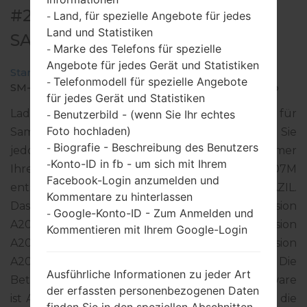
#207354 FÜR SM-A207M -
Land, für spezielle Angebote für jedes
-
Land und Statistiken
SAMSUNGGALAXY A20S
Marke des Telefons für spezielle
-
Angebote für jedes Gerät und Statistiken
Startseite
→
Galaxy A20s
→
SamsungSM-A207M
→
Telefonmodell für spezielle Angebote
-
SM-A207M_1_20210116050405_uk64p8jds9_fac.zip
für jedes Gerät und Statistiken
Laden Sie das neueste Firmware-Update für
Benutzerbild - (wenn Sie Ihr echtes
-
Foto hochladen)
Samsung Galaxy A20s herunter. Vergessen Sie
Biografie - Beschreibung des Benutzers
-
jedoch nicht zu überprüfen, ob die Modellnummer
Konto-ID in fb - um sich mit Ihrem
-
Ihres Smartphones dem angegebenen SM-A207M
Facebook-Login anzumelden und
entspricht. Der Firmware-Code ZTA ist für BRAZIL.
Kommentare zu hinterlassen
Das Produkt wird mit der PDA-Version
Google-Konto-ID - Zum Anmelden und
-
A207MUBS2BUA5 und CSC-Version
Kommentieren mit Ihrem Google-Login
A207MOWA2BTH2, MODEM-Version
A207MUBS2BTL3 geliefert. Die
Ausführliche Informationen zu jeder Art
Betriebssystemversion der angegebenen Firmware
der erfassten personenbezogenen Daten
ist Android Q 10. Detalierte Anleitung, wie man die