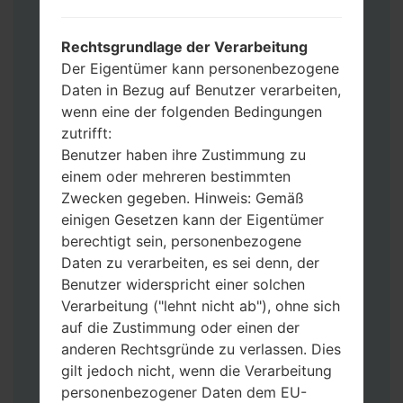
Werkseinstellungen zurücksetzen
möchten, wählen Sie CSC_***, in einem
Rechtsgrundlage der Verarbeitung
anderen Fall wählen Sie HOME_CSC_***
Der Eigentümer kann personenbezogene
um Ihre Daten zu speichern.
Daten in Bezug auf Benutzer verarbeiten,
Jetzt schalten Sie das Gerät aus und
wenn eine der folgenden Bedingungen
aktivieren Sie Download-Modus. Alle
zutrifft:
Methoden, wie es geht:
Benutzer haben ihre Zustimmung zu
Halten Sie die Power-, Lautstärke- und
einem oder mehreren bestimmten
Bixbi- Tasten gedrückt.
Zwecken gegeben. Hinweis: Gemäß
Halten Sie Lauter- und Leiser-Tasten
einigen Gesetzen kann der Eigentümer
gedrückt. Schließen Sie das Telefon mit
berechtigt sein, personenbezogene
einem USB-Kabel an den PC an.
Daten zu verarbeiten, es sei denn, der
Halten Sie die Power-, Lauter- und
Benutzer widerspricht einer solchen
Home-Tasten gedrückt.
Verarbeitung ("lehnt nicht ab"), ohne sich
Schließen Sie das USB-Kabel an und
auf die Zustimmung oder einen der
halten Sie die Leiser- und Bixbi-Tasten
anderen Rechtsgründe zu verlassen. Dies
gedrückt.
gilt jedoch nicht, wenn die Verarbeitung
Halten Sie die Power- und Lauter-
personenbezogener Daten dem EU-