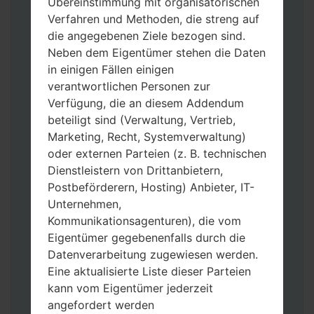
Übereinstimmung mit organisatorischen
Verfahren und Methoden, die streng auf
die angegebenen Ziele bezogen sind.
Neben dem Eigentümer stehen die Daten
in einigen Fällen einigen
Laden Sie auf Ihren PC:
Odin 3
neueste
verantwortlichen Personen zur
Version herunter.
Verfügung, die an diesem Addendum
Dann laden Sie die Firmware-Datei
beteiligt sind (Verwaltung, Vertrieb,
herunter und entpacken Sie sie.
Marketing, Recht, Systemverwaltung)
Sie brauchen 1(wählen Sie hier 1 Firmware-
oder externen Parteien (z. B. technischen
Datei aus) oder 5 (wählen Sie 5 Firmware-
Dienstleistern von Drittanbietern,
Dateien aus) Firmware-Dateien:
Postbeförderern, Hosting) Anbieter, IT-
AP: „System & Recovery“
Unternehmen,
CP: „Modem & Radio“
Kommunikationsagenturen), die vom
CSC_***: „Country & Region & Operator“
Eigentümer gegebenenfalls durch die
HOME_CSC_***: „Country & Region &
Datenverarbeitung zugewiesen werden.
Operator“
Eine aktualisierte Liste dieser Parteien
Fügen Sie dem Programm Odin 3 alle
kann vom Eigentümer jederzeit
Dateien hinzu.
angefordert werden
Wenn Sie das Telefon flashen und auf die