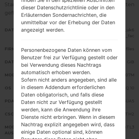
finden Sie in den speziellen Abschnitten
Standart - Firmware auf Samsung-Geräten
dieser Datenschutzrichtlinie oder in den
geflascht wird,
gibt es hier
Erläuternden Sondernachrichten, die
unmittelbar vor der Erhebung der Daten
angezeigt werden.
DATEINAME
SM-A207M_1_20210116050405_uk6
4p8jds9_fac
FIRMWARE TYP
4 files
Personenbezogene Daten können vom
Benutzer frei zur Verfügung gestellt oder
DATEIGRÖSSE
3.26 GiB
bei Verwendung dieses Nachtrags
automatisch erhoben werden.
MODELL
Samsung SM-A207M
Sofern nicht anders angegeben, sind alle
in diesem Addendum erforderlichen
OS
Android Q 10
Daten obligatorisch, und falls diese
PDA/AP AUSFÜHRUNG
A207MUBS2BUA5
Daten nicht zur Verfügung gestellt
werden, kann die Anwendung ihre
CSC AUSFÜHRUNG
A207MOWA2BTH2
Dienste nicht erbringen. Wenn in diesem
Nachtrag explizit angegeben wird, dass
MODEM/CP
A207MUBS2BTL3
einige Daten optional sind, können
AUSFÜHRUNG