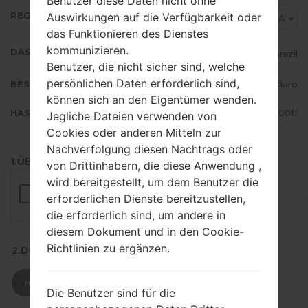
Benutzer diese Daten nicht ohne
REGION
Auswirkungen auf die Verfügbarkeit oder
ZTA
das Funktionieren des Dienstes
kommunizieren.
DAS LAND
Brazil
Benutzer, die nicht sicher sind, welche
persönlichen Daten erforderlich sind,
BESCHREIBUNG
Claro
können sich an den Eigentümer wenden.
HASH
28a1b4b22da810a25ad5e02efbe500ff
Jegliche Dateien verwenden von
Cookies oder anderen Mitteln zur
Nachverfolgung diesen Nachtrags oder
1.ÜBERPRÜFEN SIE AUF RECAPTCHA
von Drittinhabern, die diese Anwendung ,
wird bereitgestellt, um dem Benutzer die
erforderlichen Dienste bereitzustellen,
die erforderlich sind, um andere in
diesem Dokument und in den Cookie-
Richtlinien zu ergänzen.
2.DRÜCKEN SIE ZUM HERUNTERLADEN
HERUNTERLADEN
Die Benutzer sind für die