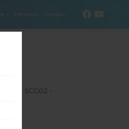
DE
te
IMEI testen
Einloggen
1 FÜR SCG02 -