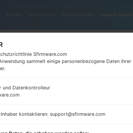
Articles
Nachrichten
Wie man flasht
Unsere Projek
R
chutzrichtlinie Sfirmware.com
Anwendung sammelt einige personenbezogene Daten ihrer
er.
r und Datenkontrolleur
OFFIZIELLER FIRMWARE #22234
ware.com
SAMSUNGGALAXY S20 PLUS 5G
-Inhaber kontaktieren: support@sfirmware.com
Startseite
→
Galaxy S20 Plus 5G
→
SamsungSCG02
→
SCG02_1_20210324131136_bvz0676w2k_fac.zip