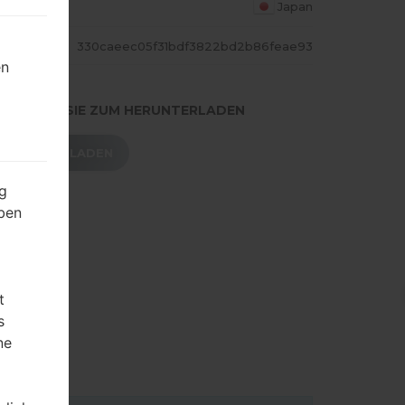
S LAND
Japan
ASH
330caeec05f31bdf3822bd2b86feae93
en
.DRÜCKEN SIE ZUM HERUNTERLADEN
HERUNTERLADEN
g
ben
t
s
ne