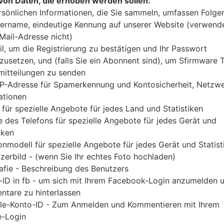
von Daten, die erhoben werden sollen:
Laden Sie das neueste Firmware-Update für 
rsönlichen Informationen, die Sie sammeln, umfassen Folge
Vergessen Sie jedoch nicht zu überprüfen, ob 
ername, eindeutige Kennung auf unserer Website (verwend
angegebenen SCG02 entspricht. Der Firmware-Code
-Mail-Adresse nicht)
der PDA-Version SCG02KDU1BUC8 und CSC-Ve
il, um die Registrierung zu bestätigen und Ihr Passwort
SCG02KDU1BUC8 geliefert. Die Betriebssystemvers
zusetzen, und (falls Sie ein Abonnent sind), um Sfirmware
itteilungen zu senden
R 11. Detalierte Anleitung, wie man die Standart
IP-Adresse für Spamerkennung und Kontosicherheit, Netzw
wird,
gibt es hier
ationen
 für spezielle Angebote für jedes Land und Statistiken
DATEINAME
SCG02_1_20210324131136_bvz0
FI
 des Telefons für spezielle Angebote für jedes Gerät und
676w2k_fac
iken
onmodell für spezielle Angebote für jedes Gerät und Statist
DATEIGRÖSSE
5.6 GiB
M
zerbild - (wenn Sie Ihr echtes Foto hochladen)
OS
Android R 11
PD
afie - Beschreibung des Benutzers
A
-ID in fb - um sich mit Ihrem Facebook-Login anzumelden 
tare zu hinterlassen
CSC AUSFÜHRUNG
SCG02QDI1BUC8
M
le-Konto-ID - Zum Anmelden und Kommentieren mit Ihrem
A
-Login