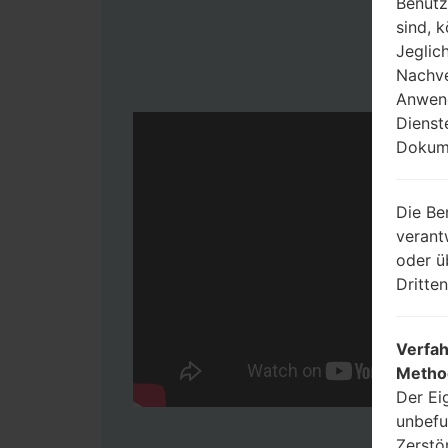
Benutz
sind, 
Jeglic
Nachve
Anwend
Dienst
Dokume
Die Be
verant
oder ü
Dritte
Verfah
Metho
Der Ei
unbefu
Zerstö