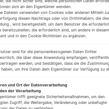
er, die nicht sicher sind, welche persönlichen Daten erforde
können sich an den Eigentümer wenden.
Anleitung
he Dateien verwenden von Cookies oder anderen Mitteln zu
rfolgung diesen Nachtrags oder von Drittinhabern, die die
ung , wird bereitgestellt, um dem Benutzer die erforderlic
e bereitzustellen, die erforderlich sind, um andere in diese
Laden Sie auf Ihren P
nt und in den Cookie-Richtlinien zu ergänzen.
Dann laden Sie die F
Sie sie.
Sie brauchen 1(wählen
nutzer sind für die personenbezogenen Daten Dritter
(wählen Sie 5 Firmwar
wortlich, die über diese Anwendung empfangen, veröffentli
AP: „System & Reco
bertragen werden, und bestätigen, dass sie die Zustimmung
CP: „Modem & Radio
n haben, um ihre Daten dem Eigentümer zur Verfügung zu st
CSC_***: „Country &
HOME_CSC_***: „Cou
Fügen Sie dem Progra
ren und Ort der Datenverarbeitung
Wenn Sie das T
den der Verarbeitung
Werkseinstellungen
gentümer trifft geeignete Sicherheitsmaßnahmen, um den
CSC_***, in einem an
gten Zugriff, die Weitergabe, Veränderung oder unbefugte
Ihre Daten zu speiche
rung der Daten zu verhindern.