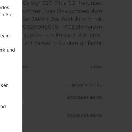
Samsung Galaxy S20 Plus 5G herunter.
ndes:
die Modellnummer Ihres Smartphones dem
en Sie
 KDI ist für JAPAN. Das Produkt wird mit
rsion SCG02QDI1BUC8, MODEM-Version
ion der angegebenen Firmware ist Android
 Team-
 - Firmware auf Samsung-Geräten geflascht
erk und
RMWARE TYP
4 files
iken
ODELL
Samsung SCG02
A/AP
SCG02KDU1BUC8
USFÜHRUNG
und
ODEM/CP
SCG02KDU1BUC8
USFÜHRUNG