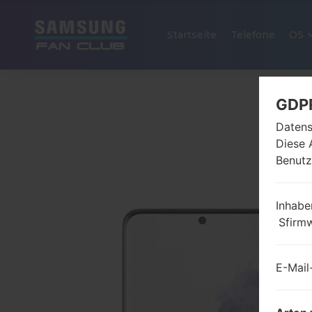
Startseite
Telefone
OS
GDP
Datens
Diese 
Benutz
Inhabe
Sfirm
E-Mail