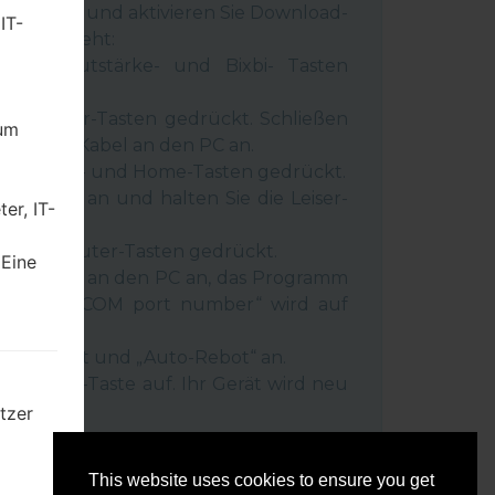
 Gerät aus und aktivieren Sie Download-
IT-
 wie es geht:
wer-, Lautstärke- und Bixbi- Tasten
und Leiser-Tasten gedrückt. Schließen
dum
inem USB-Kabel an den PC an.
r-, Lauter- und Home-Tasten gedrückt.
SB-Kabel an und halten Sie die Leiser-
er, IT-
ückt.
r- und Lauter-Tasten gedrückt.
 Eine
as Telefon an den PC an, das Programm
rät und „COM port number“ wird auf
igt.
Reset”-Zeit und „Auto-Rebot“ an.
e „Start“-Taste auf. Ihr Gerät wird neu
getrennt.
tzer
mten
This website uses cookies to ensure you get