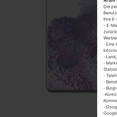
Arten 
Die pe
Benutz
Ihre E
- E-Ma
zurück
Werbem
Eine 
-
Inform
Land,
-
Marke
-
Statist
Telef
-
Benut
-
Biogr
-
Konto
-
Kommen
Goog
-
Google