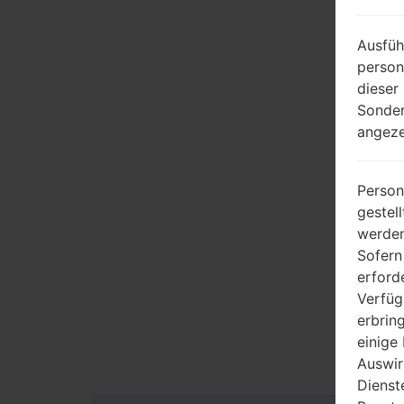
Ausfüh
person
dieser
Sonder
angeze
Person
gestel
werden
Sofern
erford
Verfüg
erbrin
einige
Auswir
Dienst