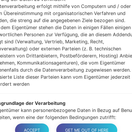
Jetzt schalten Sie das
tenverarbeitung erfolgt mithilfe von Computern und / oder 
Modus. Alle Methoden,
in Übereinstimmung mit organisatorischen Verfahren und
Halten Sie die Po
en, die streng auf die angegebenen Ziele bezogen sind.
gedrückt.
dem Eigentümer stehen die Daten in einigen Fällen einigen
Halten Sie Lauter- 
wortlichen Personen zur Verfügung, die an diesem Adden
Sie das Telefon mit e
gt sind (Verwaltung, Vertrieb, Marketing, Recht,
Halten Sie die Powe
verwaltung) oder externen Parteien (z. B. technischen
Schließen Sie das U
leistern von Drittanbietern, Postbeförderern, Hosting) Anbiet
und Bixbi-Tasten gedr
ehmen, Kommunikationsagenturen), die vom Eigentümer
Halten Sie die Powe
nenfalls durch die Datenverarbeitung zugewiesen werden.
Dann schließen Sie d
isierte Liste dieser Parteien kann vom Eigentümer jederzeit
Odin erkennt Ihr Ge
rdert werden
dem Bildschirm angeze
Geben Sie nur die „F. 
Zum Schluss klicken Si
grundlage der Verarbeitung
gestartet und von PC 
gentümer kann personenbezogene Daten in Bezug auf Benu
eiten, wenn eine der folgenden Bedingungen zutrifft:
er haben ihre Zustimmung zu einem oder mehreren bestim
ACCEPT
GET ME OUT OF HERE
n gegeben. Hinweis: Gemäß einigen Gesetzen kann der