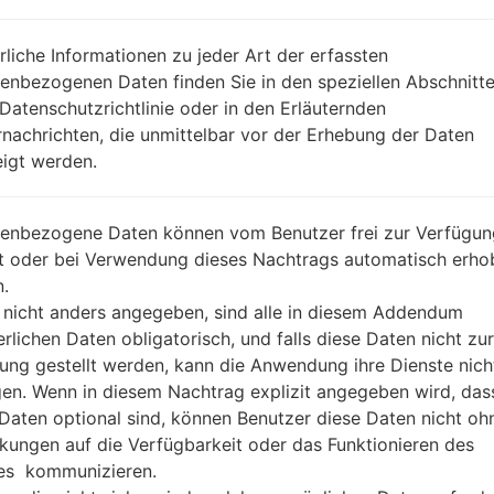
REGION
KDI
DA
rliche Informationen zu jeder Art der erfassten
BESCHREIBUNG
KDDI
H
enbezogenen Daten finden Sie in den speziellen Abschnitt
 Datenschutzrichtlinie oder in den Erläuternden
nachrichten, die unmittelbar vor der Erhebung der Daten
1.ÜBERPRÜFEN SIE AUF RECAPTCHA
2
igt werden.
enbezogene Daten können vom Benutzer frei zur Verfügun
lt oder bei Verwendung dieses Nachtrags automatisch erho
.
 nicht anders angegeben, sind alle in diesem Addendum
erlichen Daten obligatorisch, und falls diese Daten nicht zur
ung gestellt werden, kann die Anwendung ihre Dienste nich
gen. Wenn in diesem Nachtrag explizit angegeben wird, das
 Daten optional sind, können Benutzer diese Daten nicht oh
kungen auf die Verfügbarkeit oder das Funktionieren des
es kommunizieren.