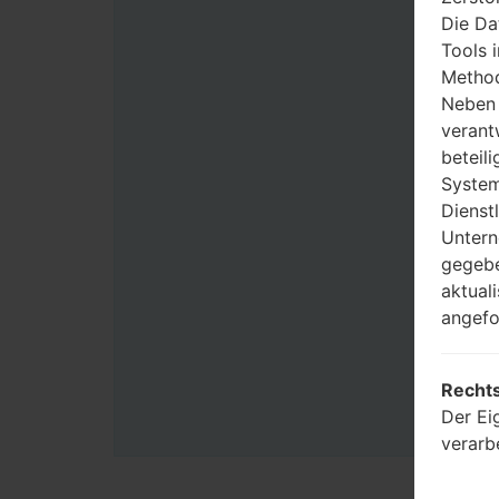
Die Da
Tools 
Method
Neben 
verant
beteili
System
Dienst
Untern
gegebe
aktual
angefo
Rechts
Der Ei
verarb
Benutz
Zwecke