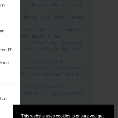
 Gerät aus und aktivieren Sie Download-
IT-
 wie es geht:
wer-, Lautstärke- und Bixbi- Tasten
und Leiser-Tasten gedrückt. Schließen
dum
inem USB-Kabel an den PC an.
r-, Lauter- und Home-Tasten gedrückt.
SB-Kabel an und halten Sie die Leiser-
er, IT-
ückt.
r- und Lauter-Tasten gedrückt.
 Eine
as Telefon an den PC an, das Programm
rät und „COM port number“ wird auf
igt.
Reset”-Zeit und „Auto-Rebot“ an.
e „Start“-Taste auf. Ihr Gerät wird neu
tzer
getrennt.
mten
This website uses cookies to ensure you get