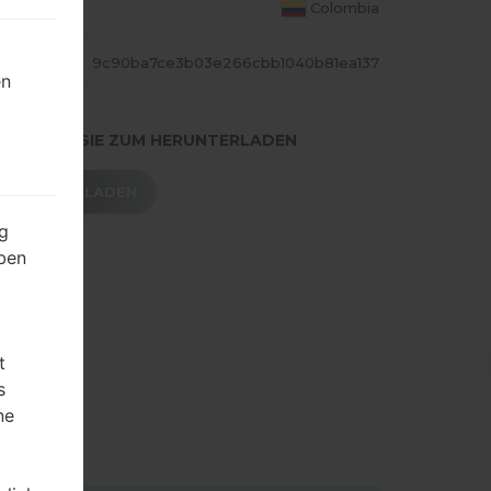
S LAND
Colombia
ASH
9c90ba7ce3b03e266cbb1040b81ea137
en
.DRÜCKEN SIE ZUM HERUNTERLADEN
HERUNTERLADEN
g
ben
t
s
ne