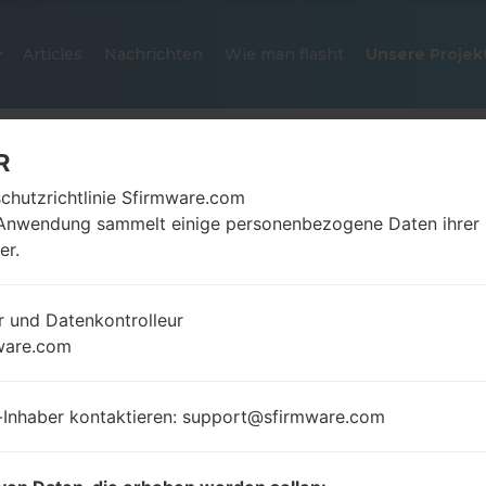
Articles
Nachrichten
Wie man flasht
Unsere Projek
R
chutzrichtlinie Sfirmware.com
Anwendung sammelt einige personenbezogene Daten ihrer
er.
r und Datenkontrolleur
OFFIZIELLER FIRMWARE #25360
ware.com
SAMSUNGGALAXY A20S
-Inhaber kontaktieren: support@sfirmware.com
Startseite
→
Galaxy A20s
→
SamsungSM-A207M
→
S
A207M_1_20210622024108_7pvpwtzugf_fac.zip