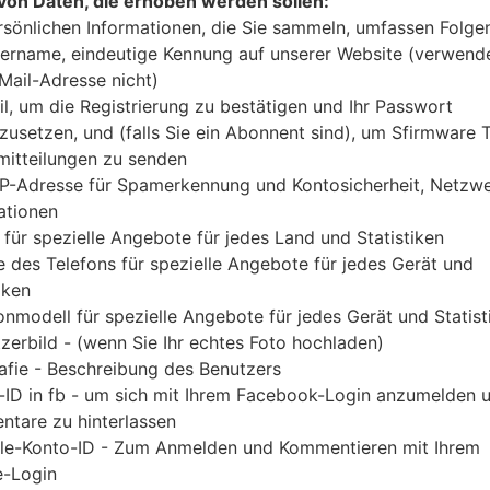
von Daten, die erhoben werden sollen:
Laden Sie das neueste Firmware-Update für Sams
rsönlichen Informationen, die Sie sammeln, umfassen Folge
jedoch nicht zu überprüfen, ob die Modellnum
ername, eindeutige Kennung auf unserer Website (verwend
SM-A207M entspricht. Der Firmware-Code COM ist
-Mail-Adresse nicht)
PDA-Version A207MUBU2BUF1 und CSC-Vers
il, um die Registrierung zu bestätigen und Ihr Passwort
A207MUBU2BUF1 geliefert. Die Betriebssystemvers
zusetzen, und (falls Sie ein Abonnent sind), um Sfirmware
itteilungen zu senden
Q 10. Detalierte Anleitung, wie man die Standart
IP-Adresse für Spamerkennung und Kontosicherheit, Netzw
wird,
gibt es hier
ationen
 für spezielle Angebote für jedes Land und Statistiken
DATEINAME
SM-A207M_1_20210622024108
FI
 des Telefons für spezielle Angebote für jedes Gerät und
_7pvpwtzugf_fac
iken
onmodell für spezielle Angebote für jedes Gerät und Statist
DATEIGRÖSSE
3.37 GiB
M
zerbild - (wenn Sie Ihr echtes Foto hochladen)
OS
Android Q 10
PD
afie - Beschreibung des Benutzers
A
-ID in fb - um sich mit Ihrem Facebook-Login anzumelden 
tare zu hinterlassen
CSC AUSFÜHRUNG
A207MOWA2BUF1
M
le-Konto-ID - Zum Anmelden und Kommentieren mit Ihrem
A
-Login