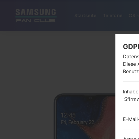
Startseite
Telefone
OS
GDP
Datens
Diese 
Benutz
Inhabe
Sfirm
E-Mail