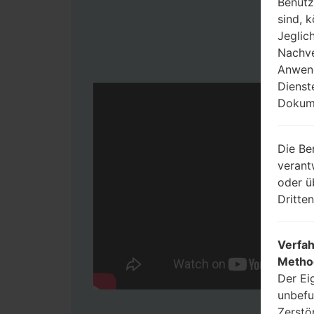
Benutz
sind, 
Jeglic
Nachve
Anwend
Dienst
Dokume
Die Be
verant
oder ü
Dritte
Verfah
Metho
Der Ei
unbefu
Zerstö