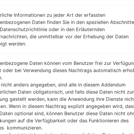
REGION
DA
COM
rliche Informationen zu jeder Art der erfassten
BESCHREIBUNG
Comcel
H
enbezogenen Daten finden Sie in den speziellen Abschnitt
 Datenschutzrichtlinie oder in den Erläuternden
nachrichten, die unmittelbar vor der Erhebung der Daten
1.ÜBERPRÜFEN SIE AUF RECAPTCHA
2
igt werden.
enbezogene Daten können vom Benutzer frei zur Verfügun
lt oder bei Verwendung dieses Nachtrags automatisch erho
.
 nicht anders angegeben, sind alle in diesem Addendum
erlichen Daten obligatorisch, und falls diese Daten nicht zur
ung gestellt werden, kann die Anwendung ihre Dienste nich
gen. Wenn in diesem Nachtrag explizit angegeben wird, das
 Daten optional sind, können Benutzer diese Daten nicht oh
kungen auf die Verfügbarkeit oder das Funktionieren des
es kommunizieren.