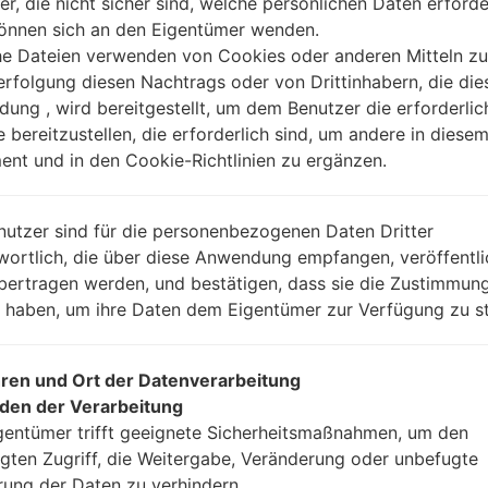
er, die nicht sicher sind, welche persönlichen Daten erforde
können sich an den Eigentümer wenden.
Anleitung
he Dateien verwenden von Cookies oder anderen Mitteln zu
rfolgung diesen Nachtrags oder von Drittinhabern, die die
ung , wird bereitgestellt, um dem Benutzer die erforderlic
e bereitzustellen, die erforderlich sind, um andere in diese
Laden Sie auf Ihren P
nt und in den Cookie-Richtlinien zu ergänzen.
Dann laden Sie die F
Sie sie.
Sie brauchen 1(wählen
nutzer sind für die personenbezogenen Daten Dritter
(wählen Sie 5 Firmwar
wortlich, die über diese Anwendung empfangen, veröffentli
AP: „System & Reco
bertragen werden, und bestätigen, dass sie die Zustimmung
CP: „Modem & Radio
n haben, um ihre Daten dem Eigentümer zur Verfügung zu st
CSC_***: „Country &
HOME_CSC_***: „Cou
Fügen Sie dem Progra
ren und Ort der Datenverarbeitung
Wenn Sie das T
den der Verarbeitung
Werkseinstellungen
gentümer trifft geeignete Sicherheitsmaßnahmen, um den
CSC_***, in einem an
gten Zugriff, die Weitergabe, Veränderung oder unbefugte
Ihre Daten zu speiche
rung der Daten zu verhindern.