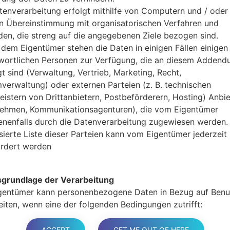
Jetzt schalten Sie das
tenverarbeitung erfolgt mithilfe von Computern und / oder 
Modus. Alle Methoden,
in Übereinstimmung mit organisatorischen Verfahren und
Halten Sie die Po
en, die streng auf die angegebenen Ziele bezogen sind.
gedrückt.
dem Eigentümer stehen die Daten in einigen Fällen einigen
Halten Sie Lauter- 
wortlichen Personen zur Verfügung, die an diesem Adden
Sie das Telefon mit e
gt sind (Verwaltung, Vertrieb, Marketing, Recht,
Halten Sie die Powe
verwaltung) oder externen Parteien (z. B. technischen
Schließen Sie das U
leistern von Drittanbietern, Postbeförderern, Hosting) Anbiet
und Bixbi-Tasten gedr
ehmen, Kommunikationsagenturen), die vom Eigentümer
Halten Sie die Powe
nenfalls durch die Datenverarbeitung zugewiesen werden.
Dann schließen Sie d
isierte Liste dieser Parteien kann vom Eigentümer jederzeit
Odin erkennt Ihr Ge
rdert werden
dem Bildschirm angeze
Geben Sie nur die „F. 
grundlage der Verarbeitung
Zum Schluss klicken Si
gentümer kann personenbezogene Daten in Bezug auf Benu
gestartet und von PC 
eiten, wenn eine der folgenden Bedingungen zutrifft:
er haben ihre Zustimmung zu einem oder mehreren bestim
n gegeben. Hinweis: Gemäß einigen Gesetzen kann der
ACCEPT
GET ME OUT OF HERE