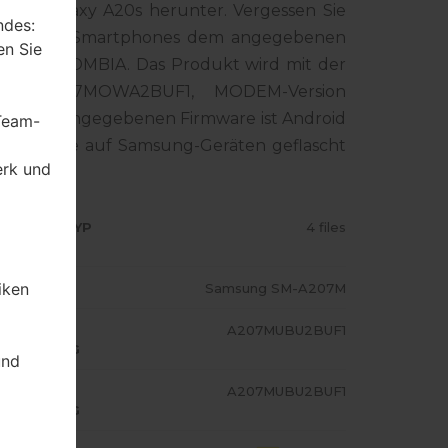
ung Galaxy A20s herunter. Vergessen Sie
ndes:
mer Ihres Smartphones dem angegebenen
en Sie
 für COLOMBIA. Das Produkt wird mit der
ion A207MOWA2BUF1, MODEM-Version
ion der angegebenen Firmware ist Android
 Team-
 - Firmware auf Samsung-Geräten geflascht
erk und
RMWARE TYP
4 files
iken
ODELL
Samsung SM-A207M
A/AP
A207MUBU2BUF1
USFÜHRUNG
und
ODEM/CP
A207MUBU2BUF1
USFÜHRUNG