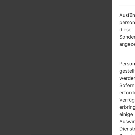
Ausfüh
person
dieser
Sonder
angeze
Person
gestel
werden
Sofern
erford
Verfüg
erbrin
einige
Auswir
Dienst