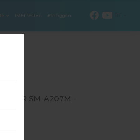
DE
te
IMEI testen
Einloggen
6 FÜR SM-A207M -
M-