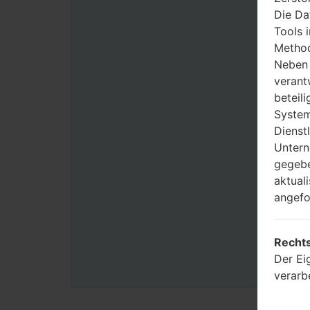
Die Da
Tools 
Method
Neben 
verant
beteili
System
Dienst
Untern
gegebe
aktual
angefo
Rechts
Der Ei
verarb
Benutz
Zwecke