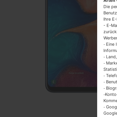
Arten 
Die pe
Benutz
Ihre E
- E-Ma
zurück
Werbem
Eine 
-
Inform
Land,
-
Marke
-
Statist
Telef
-
Benut
-
Biogr
-
Konto
-
Kommen
Goog
-
Google