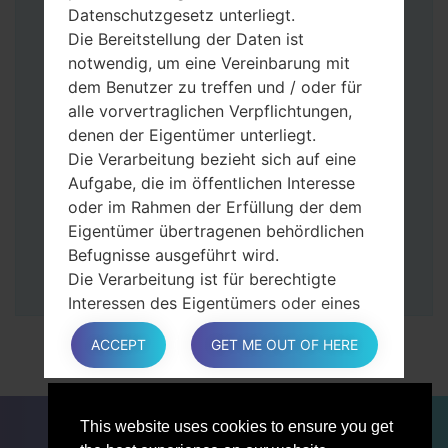
gedrückt.
Datenschutzgesetz unterliegt.
Halten Sie die Power- und Lauter-
Die Bereitstellung der Daten ist
Tasten gedrückt.
notwendig, um eine Vereinbarung mit
Dann schließen Sie das Telefon an den PC
dem Benutzer zu treffen und / oder für
an, das Programm Odin erkennt Ihr Gerät
alle vorvertraglichen Verpflichtungen,
und „COM port number“ wird auf dem
denen der Eigentümer unterliegt.
Bildschirm angezeigt.
Die Verarbeitung bezieht sich auf eine
Geben Sie nur die „F. Reset”-Zeit und
Aufgabe, die im öffentlichen Interesse
„Auto-Rebot“ an.
oder im Rahmen der Erfüllung der dem
Zum Schluss klicken Sie „Start“-Taste auf.
Eigentümer übertragenen behördlichen
Ihr Gerät wird neu gestartet und von PC
Befugnisse ausgeführt wird.
getrennt.
Die Verarbeitung ist für berechtigte
Interessen des Eigentümers oder eines
Dritten erforderlich.
ACCEPT
GET ME OUT OF HERE
In jedem Fall hilft der Eigentümer gerne
bei der Erläuterung des für die
Verarbeitung geltenden rechtlichen
FÜR BLOGGER
NACHRICHTEN
VERGLEICHE
Rahmens und insbesondere, ob die
This website uses cookies to ensure you get
KONTAKTE
VERTRAULICHKEIT
Bereitstellung personenbezogener Daten