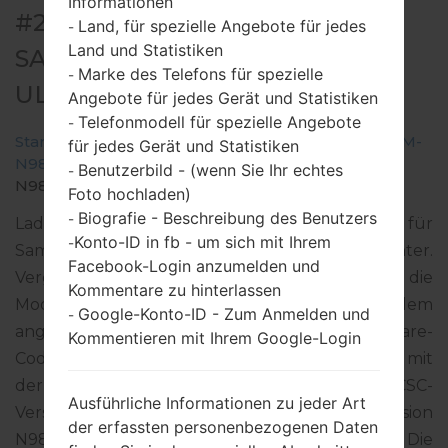
Informationen
#256493 FÜR SM-N986B -
Land, für spezielle Angebote für jedes
-
Land und Statistiken
SAMSUNGGALAXY NOTE 20
Marke des Telefons für spezielle
-
ULTRA 5G
Angebote für jedes Gerät und Statistiken
Telefonmodell für spezielle Angebote
-
Startseite
→
Galaxy Note 20 Ultra 5G
→
SamsungSM-
für jedes Gerät und Statistiken
N986B
→
SM-
Benutzerbild - (wenn Sie Ihr echtes
-
N986B_1_20210806080936_02u4o8o092_fac.zip
Foto hochladen)
Biografie - Beschreibung des Benutzers
-
Laden Sie das neueste Firmware-Update für
Konto-ID in fb - um sich mit Ihrem
-
Samsung Galaxy Note 20 Ultra 5G herunter.
Facebook-Login anzumelden und
Vergessen Sie jedoch nicht zu überprüfen, ob die
Kommentare zu hinterlassen
Modellnummer Ihres Smartphones dem
Google-Konto-ID - Zum Anmelden und
-
angegebenen SM-N986B entspricht. Der Firmware-
Kommentieren mit Ihrem Google-Login
Code CRO ist für CROATIA. Das Produkt wird mit
der PDA-Version N986BXXU3DUH2 und CSC-
Ausführliche Informationen zu jeder Art
Version N986BOXM3DUH2, MODEM-Version
der erfassten personenbezogenen Daten
N986BXXU3DUH2 geliefert. Die