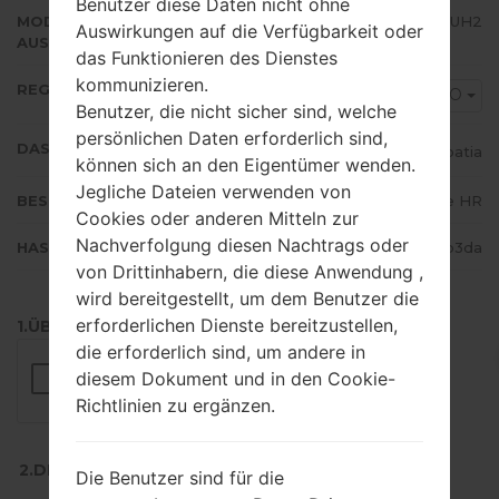
Benutzer diese Daten nicht ohne
MODEM/CP
N986BXXU3DUH2
Auswirkungen auf die Verfügbarkeit oder
AUSFÜHRUNG
das Funktionieren des Dienstes
kommunizieren.
REGION
CRO
Benutzer, die nicht sicher sind, welche
persönlichen Daten erforderlich sind,
DAS LAND
Croatia
können sich an den Eigentümer wenden.
Jegliche Dateien verwenden von
BESCHREIBUNG
T-Mobile HR
Cookies oder anderen Mitteln zur
Nachverfolgung diesen Nachtrags oder
HASH
42a90993c364e4c20ef3249f612b3da
von Drittinhabern, die diese Anwendung ,
wird bereitgestellt, um dem Benutzer die
erforderlichen Dienste bereitzustellen,
1.ÜBERPRÜFEN SIE AUF RECAPTCHA
die erforderlich sind, um andere in
diesem Dokument und in den Cookie-
Richtlinien zu ergänzen.
2.DRÜCKEN SIE ZUM HERUNTERLADEN
Die Benutzer sind für die