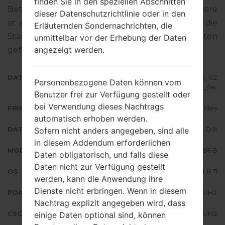
finden Sie in den speziellen Abschnitten
Betriebssystemversion der angegebenen Firmware
dieser Datenschutzrichtlinie oder in den
ist Android R 11. Detalierte Anleitung, wie man die
Erläuternden Sondernachrichten, die
Standart - Firmware auf Samsung-Geräten
unmittelbar vor der Erhebung der Daten
angezeigt werden.
geflascht wird,
gibt es hier
DATEINAME
SM-N986B_1_20210806080936_02
Personenbezogene Daten können vom
u4o8o092_fac
Benutzer frei zur Verfügung gestellt oder
bei Verwendung dieses Nachtrags
FIRMWARE TYP
4 files
automatisch erhoben werden.
DATEIGRÖSSE
7.32 GiB
Sofern nicht anders angegeben, sind alle
in diesem Addendum erforderlichen
MODELL
Samsung SM-N986B
Daten obligatorisch, und falls diese
Daten nicht zur Verfügung gestellt
OS
Android R 11
werden, kann die Anwendung ihre
Dienste nicht erbringen. Wenn in diesem
PDA/AP AUSFÜHRUNG
N986BXXU3DUH2
Nachtrag explizit angegeben wird, dass
CSC AUSFÜHRUNG
N986BOXM3DUH2
einige Daten optional sind, können