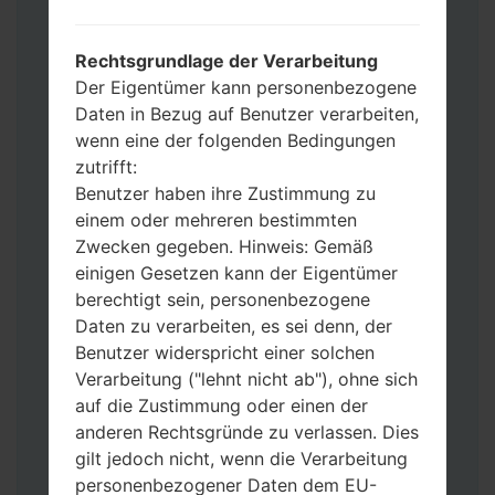
Fügen Sie dem Programm Odin 3 alle
Dateien hinzu.
Wenn Sie das Telefon flashen und auf die
Rechtsgrundlage der Verarbeitung
Werkseinstellungen zurücksetzen
Der Eigentümer kann personenbezogene
möchten, wählen Sie CSC_***, in einem
Daten in Bezug auf Benutzer verarbeiten,
anderen Fall wählen Sie HOME_CSC_***
wenn eine der folgenden Bedingungen
um Ihre Daten zu speichern.
zutrifft:
Jetzt schalten Sie das Gerät aus und
Benutzer haben ihre Zustimmung zu
aktivieren Sie Download-Modus. Alle
einem oder mehreren bestimmten
Methoden, wie es geht:
Zwecken gegeben. Hinweis: Gemäß
Halten Sie die Power-, Lautstärke- und
einigen Gesetzen kann der Eigentümer
Bixbi- Tasten gedrückt.
berechtigt sein, personenbezogene
Halten Sie Lauter- und Leiser-Tasten
Daten zu verarbeiten, es sei denn, der
gedrückt. Schließen Sie das Telefon mit
Benutzer widerspricht einer solchen
einem USB-Kabel an den PC an.
Verarbeitung ("lehnt nicht ab"), ohne sich
Halten Sie die Power-, Lauter- und
auf die Zustimmung oder einen der
Home-Tasten gedrückt.
anderen Rechtsgründe zu verlassen. Dies
Schließen Sie das USB-Kabel an und
gilt jedoch nicht, wenn die Verarbeitung
halten Sie die Leiser- und Bixbi-Tasten
personenbezogener Daten dem EU-