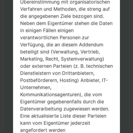
Übereinstimmung mit organisatorischen
Verfahren und Methoden, die streng auf
die angegebenen Ziele bezogen sind.
Neben dem Eigentümer stehen die Daten
in einigen Fällen einigen
verantwortlichen Personen zur
Verfügung, die an diesem Addendum
Laden Sie auf Ihren PC:
Odin 3
neueste
beteiligt sind (Verwaltung, Vertrieb,
Version herunter.
Marketing, Recht, Systemverwaltung)
Dann laden Sie die Firmware-Datei
oder externen Parteien (z. B. technischen
herunter und entpacken Sie sie.
Dienstleistern von Drittanbietern,
Sie brauchen 1(wählen Sie hier 1 Firmware-
Postbeförderern, Hosting) Anbieter, IT-
Datei aus) oder 5 (wählen Sie 5 Firmware-
Unternehmen,
Dateien aus) Firmware-Dateien:
Kommunikationsagenturen), die vom
AP: „System & Recovery“
Eigentümer gegebenenfalls durch die
CP: „Modem & Radio“
Datenverarbeitung zugewiesen werden.
CSC_***: „Country & Region & Operator“
Eine aktualisierte Liste dieser Parteien
HOME_CSC_***: „Country & Region &
kann vom Eigentümer jederzeit
Operator“
angefordert werden