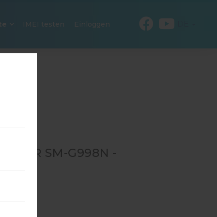
DE
te
IMEI testen
Einloggen
6 FÜR SM-G998N -
N
→
SM-