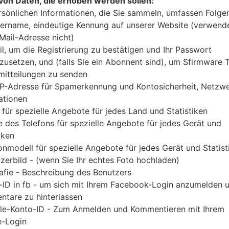
von Daten, die erhoben werden sollen:
Laden Sie das neueste Firmware-Update für S
rsönlichen Informationen, die Sie sammeln, umfassen Folge
Vergessen Sie jedoch nicht zu überprüfen, ob 
ername, eindeutige Kennung auf unserer Website (verwend
angegebenen SM-G998N entspricht. Der Firmware-
-Mail-Adresse nicht)
mit der PDA-Version G998NKSU3AUHB und CSC-
il, um die Registrierung zu bestätigen und Ihr Passwort
G998NKOU3AUHB geliefert. Die Betriebssystem
zusetzen, und (falls Sie ein Abonnent sind), um Sfirmware
itteilungen zu senden
Android R 11. Detalierte Anleitung, wie man die
IP-Adresse für Spamerkennung und Kontosicherheit, Netzw
geflascht wird,
gibt es hier
ationen
 für spezielle Angebote für jedes Land und Statistiken
DATEINAME
SM-G998N_1_20210818070835
FI
 des Telefons für spezielle Angebote für jedes Gerät und
_zvd5m1wt86_fac
iken
onmodell für spezielle Angebote für jedes Gerät und Statist
DATEIGRÖSSE
6.09 GiB
M
zerbild - (wenn Sie Ihr echtes Foto hochladen)
OS
Android R 11
PD
afie - Beschreibung des Benutzers
A
-ID in fb - um sich mit Ihrem Facebook-Login anzumelden 
tare zu hinterlassen
CSC AUSFÜHRUNG
G998NOKR3AUHB
M
le-Konto-ID - Zum Anmelden und Kommentieren mit Ihrem
A
-Login