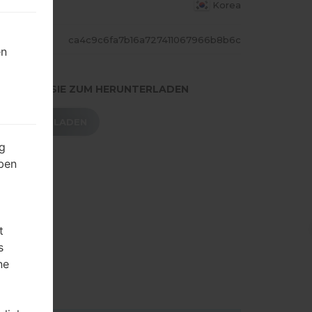
S LAND
Korea
ASH
ca4c9c6fa7b16a727411067966b8b6c
en
.DRÜCKEN SIE ZUM HERUNTERLADEN
HERUNTERLADEN
g
ben
t
s
ne