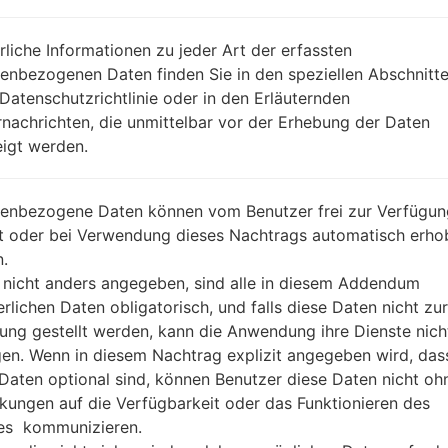
REGION
DA
SKC
rliche Informationen zu jeder Art der erfassten
BESCHREIBUNG
SK Telecom
H
enbezogenen Daten finden Sie in den speziellen Abschnitt
 Datenschutzrichtlinie oder in den Erläuternden
nachrichten, die unmittelbar vor der Erhebung der Daten
1.ÜBERPRÜFEN SIE AUF RECAPTCHA
2
igt werden.
enbezogene Daten können vom Benutzer frei zur Verfügun
lt oder bei Verwendung dieses Nachtrags automatisch erho
.
 nicht anders angegeben, sind alle in diesem Addendum
erlichen Daten obligatorisch, und falls diese Daten nicht zur
ung gestellt werden, kann die Anwendung ihre Dienste nich
gen. Wenn in diesem Nachtrag explizit angegeben wird, das
 Daten optional sind, können Benutzer diese Daten nicht oh
kungen auf die Verfügbarkeit oder das Funktionieren des
es kommunizieren.