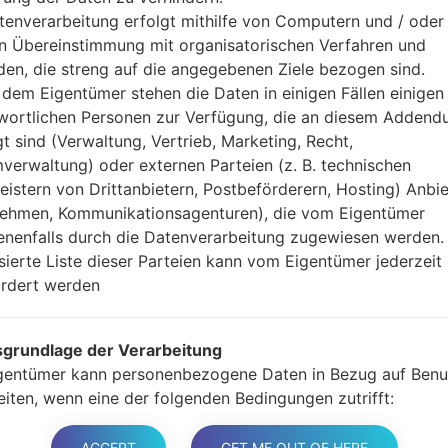
Jetzt schalten Sie das
tenverarbeitung erfolgt mithilfe von Computern und / oder 
Modus. Alle Methoden,
in Übereinstimmung mit organisatorischen Verfahren und
Halten Sie die Po
en, die streng auf die angegebenen Ziele bezogen sind.
gedrückt.
dem Eigentümer stehen die Daten in einigen Fällen einigen
Halten Sie Lauter- 
wortlichen Personen zur Verfügung, die an diesem Adden
Sie das Telefon mit e
gt sind (Verwaltung, Vertrieb, Marketing, Recht,
Halten Sie die Powe
verwaltung) oder externen Parteien (z. B. technischen
Schließen Sie das U
leistern von Drittanbietern, Postbeförderern, Hosting) Anbiet
und Bixbi-Tasten gedr
ehmen, Kommunikationsagenturen), die vom Eigentümer
Halten Sie die Powe
nenfalls durch die Datenverarbeitung zugewiesen werden.
Dann schließen Sie d
isierte Liste dieser Parteien kann vom Eigentümer jederzeit
Odin erkennt Ihr Ge
rdert werden
dem Bildschirm angeze
Geben Sie nur die „F. 
grundlage der Verarbeitung
Zum Schluss klicken Si
gentümer kann personenbezogene Daten in Bezug auf Benu
gestartet und von PC 
eiten, wenn eine der folgenden Bedingungen zutrifft:
er haben ihre Zustimmung zu einem oder mehreren bestim
n gegeben. Hinweis: Gemäß einigen Gesetzen kann der
ACCEPT
GET ME OUT OF HERE