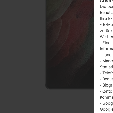
Arten 
Die pe
Benutz
Ihre E
- E-Ma
zurück
Werbem
Eine 
-
Inform
Land,
-
Marke
-
Statist
Telef
-
Benut
-
Biogr
-
Konto
-
Kommen
Goog
-
Google