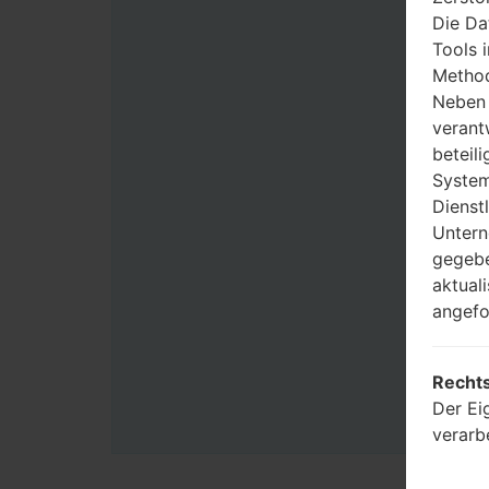
Die Da
Tools 
Method
Neben 
verant
beteili
System
Dienst
Untern
gegebe
aktual
angefo
Rechts
Der Ei
verarb
Benutz
Zwecke