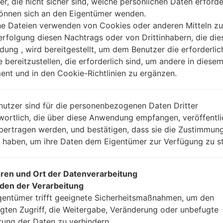
er, die nicht sicher sind, welche persönlichen Daten erforde
können sich an den Eigentümer wenden.
Anleitung
he Dateien verwenden von Cookies oder anderen Mitteln zu
rfolgung diesen Nachtrags oder von Drittinhabern, die die
ung , wird bereitgestellt, um dem Benutzer die erforderlic
e bereitzustellen, die erforderlich sind, um andere in diese
Laden Sie auf Ihren P
nt und in den Cookie-Richtlinien zu ergänzen.
Dann laden Sie die F
Sie sie.
Sie brauchen 1(wählen
nutzer sind für die personenbezogenen Daten Dritter
(wählen Sie 5 Firmwar
wortlich, die über diese Anwendung empfangen, veröffentli
AP: „System & Reco
bertragen werden, und bestätigen, dass sie die Zustimmung
CP: „Modem & Radio
n haben, um ihre Daten dem Eigentümer zur Verfügung zu st
CSC_***: „Country &
HOME_CSC_***: „Cou
Fügen Sie dem Progra
ren und Ort der Datenverarbeitung
Wenn Sie das T
den der Verarbeitung
Werkseinstellungen
gentümer trifft geeignete Sicherheitsmaßnahmen, um den
CSC_***, in einem an
gten Zugriff, die Weitergabe, Veränderung oder unbefugte
Ihre Daten zu speiche
rung der Daten zu verhindern.