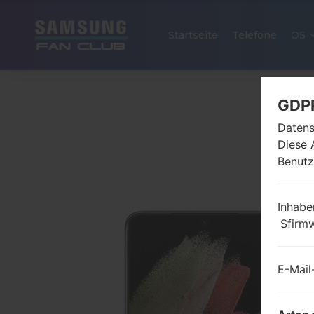
Startseite
Telefone
OS
GDP
Datens
Diese 
Benutz
Inhabe
Sfirm
E-Mail