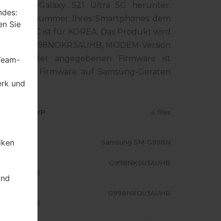
amsung Galaxy S21 Ultra 5G herunter.
ndes:
die Modellnummer Ihres Smartphones dem
en Sie
Code SKC ist für KOREA. Das Produkt wird
Version G998NOKR3AUHB, MODEM-Version
version der angegebenen Firmware ist
 Team-
 Standart - Firmware auf Samsung-Geräten
erk und
RMWARE TYP
4 files
iken
ODELL
Samsung SM-G998N
A/AP
G998NKSU3AUHB
USFÜHRUNG
und
ODEM/CP
G998NKOU3AUHB
USFÜHRUNG