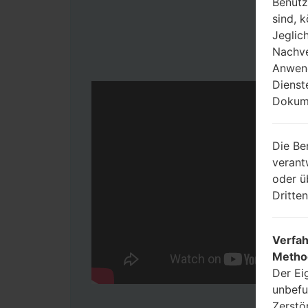
Benutz
sind, 
Jeglic
Nachve
Anwend
Dienst
Dokume
Die Be
verant
oder ü
Dritte
Verfah
Metho
Der Ei
unbefu
Zerstö