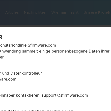
Articles
Nachrichten
Wie man flasht
Unsere Projek
R
chutzrichtlinie Sfirmware.com
Anwendung sammelt einige personenbezogene Daten ihrer
er.
r und Datenkontrolleur
OFFIZIELLER FIRMWARE #25790
ware.com
SAMSUNGGALAXY S21 ULTRA 5G
-Inhaber kontaktieren: support@sfirmware.com
Startseite
→
Galaxy S21 Ultra 5G
→
SamsungSM-G998
G998N_1_20210818070835_zvd5m1wt86_fac.zip