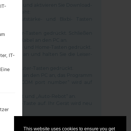
 Gerät aus und aktivieren Sie Download-
IT-
 wie es geht:
wer-, Lautstärke- und Bixbi- Tasten
und Leiser-Tasten gedrückt. Schließen
dum
inem USB-Kabel an den PC an.
r-, Lauter- und Home-Tasten gedrückt.
SB-Kabel an und halten Sie die Leiser-
er, IT-
ückt.
r- und Lauter-Tasten gedrückt.
 Eine
as Telefon an den PC an, das Programm
rät und „COM port number“ wird auf
igt.
Reset”-Zeit und „Auto-Rebot“ an.
e „Start“-Taste auf. Ihr Gerät wird neu
tzer
getrennt.
mten
This website uses cookies to ensure you get