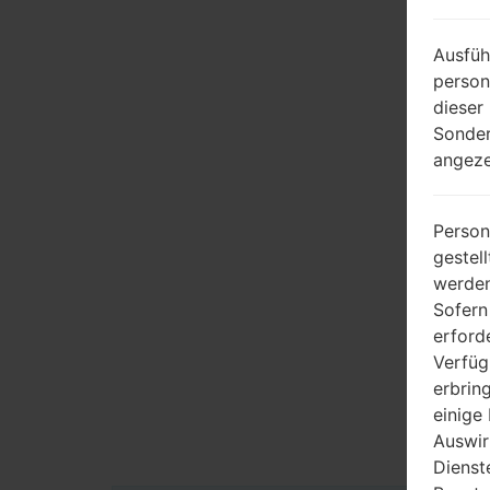
Ausfüh
person
dieser
Sonder
angeze
Person
gestel
werden
Sofern
erford
Verfüg
erbrin
einige
Auswir
Dienst