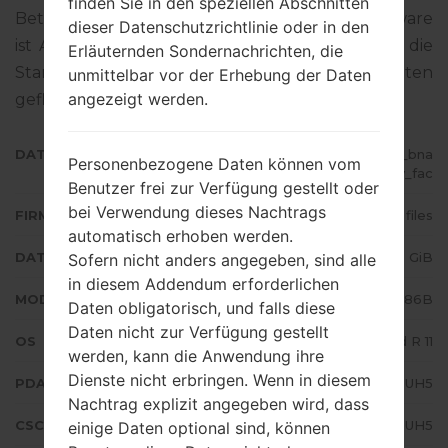
finden Sie in den speziellen Abschnitten
Betriebssystemversion der angegebenen Firmware
dieser Datenschutzrichtlinie oder in den
ist Android R 11. Detalierte Anleitung, wie man die
Erläuternden Sondernachrichten, die
Standart - Firmware auf Samsung-Geräten
unmittelbar vor der Erhebung der Daten
angezeigt werden.
geflascht wird,
gibt es hier
DATEINAME
SM-N986B_1_20210819092756_bna
Personenbezogene Daten können vom
tylf6qv_fac
Benutzer frei zur Verfügung gestellt oder
bei Verwendung dieses Nachtrags
FIRMWARE TYP
4 files
automatisch erhoben werden.
DATEIGRÖSSE
7.32 GiB
Sofern nicht anders angegeben, sind alle
in diesem Addendum erforderlichen
MODELL
Samsung SM-N986B
Daten obligatorisch, und falls diese
Daten nicht zur Verfügung gestellt
OS
Android R 11
werden, kann die Anwendung ihre
Dienste nicht erbringen. Wenn in diesem
PDA/AP AUSFÜHRUNG
N986BXXS3DUH5
Nachtrag explizit angegeben wird, dass
CSC AUSFÜHRUNG
N986BOXM3DUH5
einige Daten optional sind, können