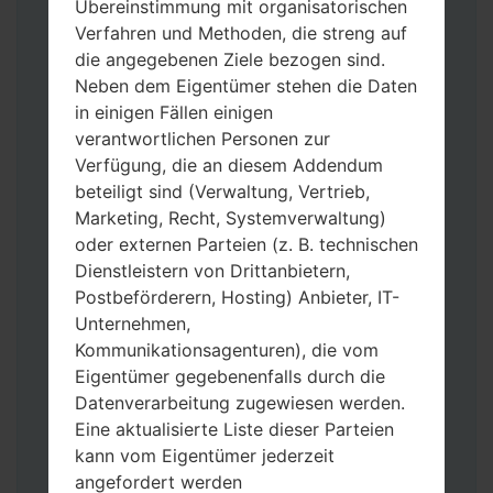
Übereinstimmung mit organisatorischen
Verfahren und Methoden, die streng auf
die angegebenen Ziele bezogen sind.
Neben dem Eigentümer stehen die Daten
in einigen Fällen einigen
verantwortlichen Personen zur
Verfügung, die an diesem Addendum
Laden Sie auf Ihren PC:
Odin 3
neueste
beteiligt sind (Verwaltung, Vertrieb,
Version herunter.
Marketing, Recht, Systemverwaltung)
Dann laden Sie die Firmware-Datei
oder externen Parteien (z. B. technischen
herunter und entpacken Sie sie.
Dienstleistern von Drittanbietern,
Sie brauchen 1(wählen Sie hier 1 Firmware-
Postbeförderern, Hosting) Anbieter, IT-
Datei aus) oder 5 (wählen Sie 5 Firmware-
Unternehmen,
Dateien aus) Firmware-Dateien:
Kommunikationsagenturen), die vom
AP: „System & Recovery“
Eigentümer gegebenenfalls durch die
CP: „Modem & Radio“
Datenverarbeitung zugewiesen werden.
CSC_***: „Country & Region & Operator“
Eine aktualisierte Liste dieser Parteien
HOME_CSC_***: „Country & Region &
kann vom Eigentümer jederzeit
Operator“
angefordert werden