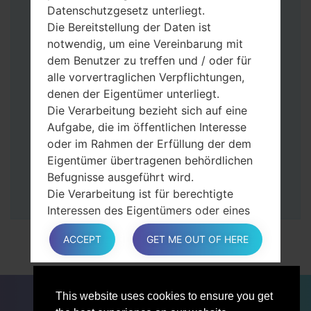
gedrückt.
Datenschutzgesetz unterliegt.
Halten Sie die Power- und Lauter-
Die Bereitstellung der Daten ist
Tasten gedrückt.
notwendig, um eine Vereinbarung mit
Dann schließen Sie das Telefon an den PC
dem Benutzer zu treffen und / oder für
an, das Programm Odin erkennt Ihr Gerät
alle vorvertraglichen Verpflichtungen,
und „COM port number“ wird auf dem
denen der Eigentümer unterliegt.
Bildschirm angezeigt.
Die Verarbeitung bezieht sich auf eine
Geben Sie nur die „F. Reset”-Zeit und
Aufgabe, die im öffentlichen Interesse
„Auto-Rebot“ an.
oder im Rahmen der Erfüllung der dem
Zum Schluss klicken Sie „Start“-Taste auf.
Eigentümer übertragenen behördlichen
Ihr Gerät wird neu gestartet und von PC
Befugnisse ausgeführt wird.
getrennt.
Die Verarbeitung ist für berechtigte
Interessen des Eigentümers oder eines
Dritten erforderlich.
ACCEPT
GET ME OUT OF HERE
In jedem Fall hilft der Eigentümer gerne
bei der Erläuterung des für die
Verarbeitung geltenden rechtlichen
FÜR BLOGGER
NACHRICHTEN
VERGLEICHE
Rahmens und insbesondere, ob die
This website uses cookies to ensure you get
KONTAKTE
VERTRAULICHKEIT
Bereitstellung personenbezogener Daten