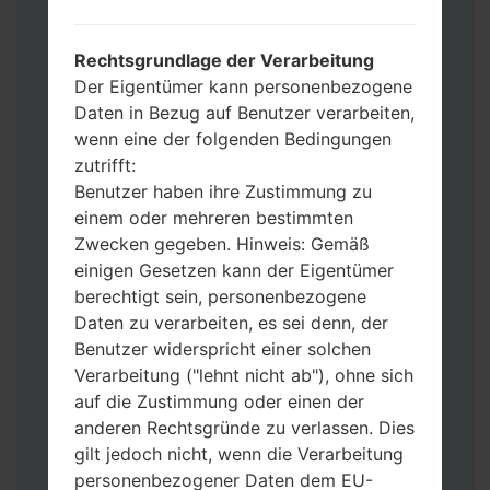
Fügen Sie dem Programm Odin 3 alle
Dateien hinzu.
Wenn Sie das Telefon flashen und auf die
Rechtsgrundlage der Verarbeitung
Werkseinstellungen zurücksetzen
Der Eigentümer kann personenbezogene
möchten, wählen Sie CSC_***, in einem
Daten in Bezug auf Benutzer verarbeiten,
anderen Fall wählen Sie HOME_CSC_***
wenn eine der folgenden Bedingungen
um Ihre Daten zu speichern.
zutrifft:
Jetzt schalten Sie das Gerät aus und
Benutzer haben ihre Zustimmung zu
aktivieren Sie Download-Modus. Alle
einem oder mehreren bestimmten
Methoden, wie es geht:
Zwecken gegeben. Hinweis: Gemäß
Halten Sie die Power-, Lautstärke- und
einigen Gesetzen kann der Eigentümer
Bixbi- Tasten gedrückt.
berechtigt sein, personenbezogene
Halten Sie Lauter- und Leiser-Tasten
Daten zu verarbeiten, es sei denn, der
gedrückt. Schließen Sie das Telefon mit
Benutzer widerspricht einer solchen
einem USB-Kabel an den PC an.
Verarbeitung ("lehnt nicht ab"), ohne sich
Halten Sie die Power-, Lauter- und
auf die Zustimmung oder einen der
Home-Tasten gedrückt.
anderen Rechtsgründe zu verlassen. Dies
Schließen Sie das USB-Kabel an und
gilt jedoch nicht, wenn die Verarbeitung
halten Sie die Leiser- und Bixbi-Tasten
personenbezogener Daten dem EU-