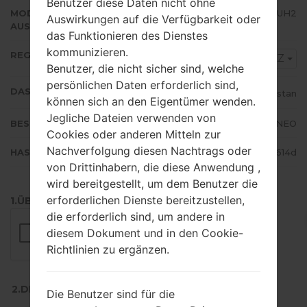
Benutzer diese Daten nicht ohne
MODEM/CP
N986BXXU3DUH2
Auswirkungen auf die Verfügbarkeit oder
AUSFÜHRUNG
das Funktionieren des Dienstes
kommunizieren.
REGION
SKZ
Benutzer, die nicht sicher sind, welche
persönlichen Daten erforderlich sind,
DAS LAND
Kazakhstan
können sich an den Eigentümer wenden.
Jegliche Dateien verwenden von
BESCHREIBUNG
Beeline, Kcell, Activ, NEO
Cookies oder anderen Mitteln zur
Nachverfolgung diesen Nachtrags oder
HASH
e9f9d5ba000c57aa66e63fb26df4614d
von Drittinhabern, die diese Anwendung ,
wird bereitgestellt, um dem Benutzer die
erforderlichen Dienste bereitzustellen,
1.ÜBERPRÜFEN SIE AUF RECAPTCHA
die erforderlich sind, um andere in
diesem Dokument und in den Cookie-
Richtlinien zu ergänzen.
2.DRÜCKEN SIE ZUM HERUNTERLADEN
Die Benutzer sind für die