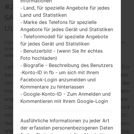
Informationen
#263714 FÜR SM-N986B -
Land, für spezielle Angebote für jedes
-
Land und Statistiken
SAMSUNGGALAXY NOTE 20
Marke des Telefons für spezielle
-
ULTRA 5G
Angebote für jedes Gerät und Statistiken
Telefonmodell für spezielle Angebote
-
Startseite
→
Galaxy Note 20 Ultra 5G
→
SamsungSM-
für jedes Gerät und Statistiken
N986B
→
SM-
Benutzerbild - (wenn Sie Ihr echtes
-
N986B_1_20210819092756_bnatylf6qv_fac.zip
Foto hochladen)
Biografie - Beschreibung des Benutzers
-
Laden Sie das neueste Firmware-Update für
Konto-ID in fb - um sich mit Ihrem
-
Samsung Galaxy Note 20 Ultra 5G herunter.
Facebook-Login anzumelden und
Vergessen Sie jedoch nicht zu überprüfen, ob die
Kommentare zu hinterlassen
Modellnummer Ihres Smartphones dem
Google-Konto-ID - Zum Anmelden und
-
angegebenen SM-N986B entspricht. Der Firmware-
Kommentieren mit Ihrem Google-Login
Code SKZ ist für KAZAKHSTAN. Das Produkt wird
mit der PDA-Version N986BXXS3DUH5 und CSC-
Ausführliche Informationen zu jeder Art
Version N986BOXM3DUH5, MODEM-Version
der erfassten personenbezogenen Daten
N986BXXU3DUH2 geliefert. Die