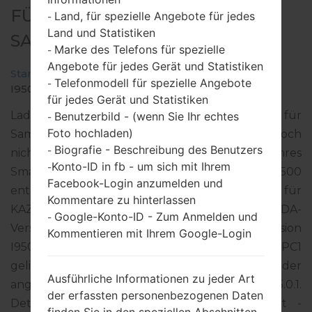
FÜR GT-I9500 -
Land, für spezielle Angebote für jedes
-
Land und Statistiken
SAMSUNGGALAXY S4
Marke des Telefons für spezielle
-
Angebote für jedes Gerät und Statistiken
Startseite
→
Galaxy S4
→
SamsungGT-I9500
→
GT-
Telefonmodell für spezielle Angebote
-
I9500_1_20170123100952_5125g5dyii.zip
für jedes Gerät und Statistiken
Laden Sie das neueste Firmware-Update für
Benutzerbild - (wenn Sie Ihr echtes
-
Foto hochladen)
Samsung Galaxy S4 herunter. Vergessen Sie jedoch
Biografie - Beschreibung des Benutzers
-
nicht zu überprüfen, ob die Modellnummer Ihres
Konto-ID in fb - um sich mit Ihrem
-
Smartphones dem angegebenen GT-I9500
Facebook-Login anzumelden und
entspricht. Der Firmware-Code SKZ ist für
Kommentare zu hinterlassen
KAZAKHSTAN. Das Produkt wird mit der PDA-
Google-Konto-ID - Zum Anmelden und
-
Version I9500XXUHPK1 und CSC-Version
Kommentieren mit Ihrem Google-Login
I9500OXEHPL1, MODEM-Version I9500XXUHPC1
geliefert. Die Betriebssystemversion der
Ausführliche Informationen zu jeder Art
angegebenen Firmware ist Android Lollipop 5.0.1.
der erfassten personenbezogenen Daten
Detalierte Anleitung, wie man die Standart -