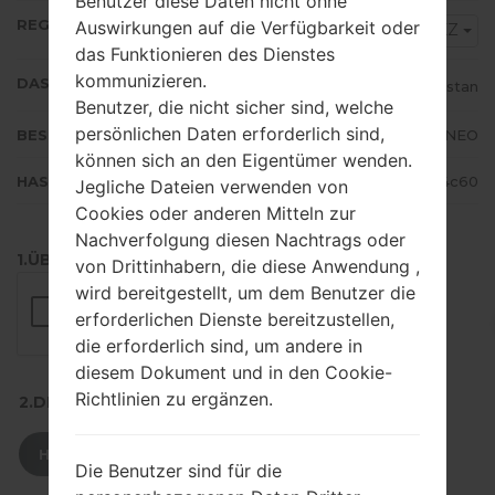
Benutzer diese Daten nicht ohne
REGION
Auswirkungen auf die Verfügbarkeit oder
SKZ
das Funktionieren des Dienstes
kommunizieren.
DAS LAND
Kazakhstan
Benutzer, die nicht sicher sind, welche
persönlichen Daten erforderlich sind,
BESCHREIBUNG
Beeline, Kcell, Activ, NEO
können sich an den Eigentümer wenden.
HASH
956f90ebe33735c32bac95eb24074c60
Jegliche Dateien verwenden von
Cookies oder anderen Mitteln zur
Nachverfolgung diesen Nachtrags oder
1.ÜBERPRÜFEN SIE AUF RECAPTCHA
von Drittinhabern, die diese Anwendung ,
wird bereitgestellt, um dem Benutzer die
erforderlichen Dienste bereitzustellen,
die erforderlich sind, um andere in
diesem Dokument und in den Cookie-
Richtlinien zu ergänzen.
2.DRÜCKEN SIE ZUM HERUNTERLADEN
HERUNTERLADEN
Die Benutzer sind für die