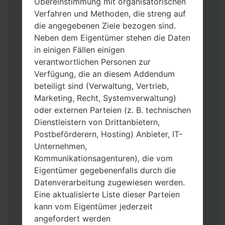
Übereinstimmung mit organisatorischen
Verfahren und Methoden, die streng auf
die angegebenen Ziele bezogen sind.
Neben dem Eigentümer stehen die Daten
in einigen Fällen einigen
Laden Sie auf Ihren PC:
Odin 3
neueste
verantwortlichen Personen zur
Version herunter.
Verfügung, die an diesem Addendum
Dann laden Sie die Firmware-Datei
beteiligt sind (Verwaltung, Vertrieb,
herunter und entpacken Sie sie.
Marketing, Recht, Systemverwaltung)
Sie brauchen 1(wählen Sie hier 1 Firmware-
oder externen Parteien (z. B. technischen
Datei aus) oder 5 (wählen Sie 5 Firmware-
Dienstleistern von Drittanbietern,
Dateien aus) Firmware-Dateien:
Postbeförderern, Hosting) Anbieter, IT-
AP: „System & Recovery“
Unternehmen,
CP: „Modem & Radio“
Kommunikationsagenturen), die vom
CSC_***: „Country & Region & Operator“
Eigentümer gegebenenfalls durch die
HOME_CSC_***: „Country & Region &
Datenverarbeitung zugewiesen werden.
Operator“
Eine aktualisierte Liste dieser Parteien
Fügen Sie dem Programm Odin 3 alle
kann vom Eigentümer jederzeit
Dateien hinzu.
angefordert werden
Wenn Sie das Telefon flashen und auf die