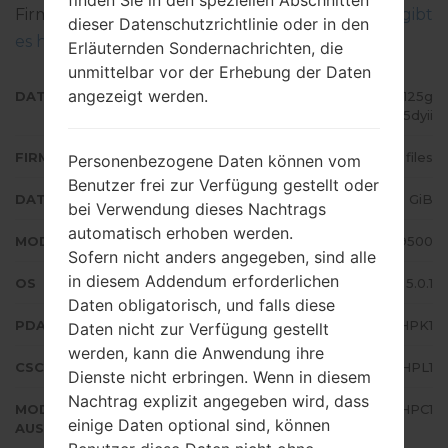
finden Sie in den speziellen Abschnitten
Firmware auf Samsung-Geräten geflascht wird,
gibt
dieser Datenschutzrichtlinie oder in den
es hier
Erläuternden Sondernachrichten, die
unmittelbar vor der Erhebung der Daten
angezeigt werden.
DATEINAME
GT-I9500_1_20170123100952_5125g
5dyii
FIRMWARE TYP
4 files
Personenbezogene Daten können vom
Benutzer frei zur Verfügung gestellt oder
DATEIGRÖSSE
1.43 GiB
bei Verwendung dieses Nachtrags
automatisch erhoben werden.
MODELL
Samsung GT-I9500
Sofern nicht anders angegeben, sind alle
in diesem Addendum erforderlichen
OS
Android Lollipop 5.0.1
Daten obligatorisch, und falls diese
PDA/AP AUSFÜHRUNG
I9500XXUHPK1
Daten nicht zur Verfügung gestellt
werden, kann die Anwendung ihre
CSC AUSFÜHRUNG
I9500OXEHPL1
Dienste nicht erbringen. Wenn in diesem
Nachtrag explizit angegeben wird, dass
MODEM/CP
I9500XXUHPC1
einige Daten optional sind, können
AUSFÜHRUNG