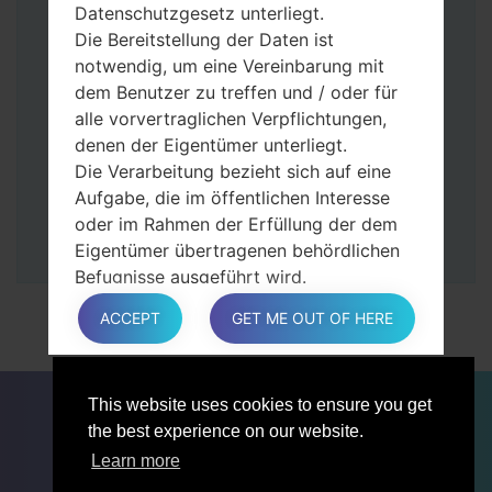
Tasten gedrückt.
Datenschutzgesetz unterliegt.
Dann schließen Sie das Telefon an den PC
Die Bereitstellung der Daten ist
an, das Programm Odin erkennt Ihr Gerät
notwendig, um eine Vereinbarung mit
und „COM port number“ wird auf dem
dem Benutzer zu treffen und / oder für
Bildschirm angezeigt.
alle vorvertraglichen Verpflichtungen,
Geben Sie nur die „F. Reset”-Zeit und
denen der Eigentümer unterliegt.
„Auto-Rebot“ an.
Die Verarbeitung bezieht sich auf eine
Zum Schluss klicken Sie „Start“-Taste auf.
Aufgabe, die im öffentlichen Interesse
Ihr Gerät wird neu gestartet und von PC
oder im Rahmen der Erfüllung der dem
getrennt.
Eigentümer übertragenen behördlichen
Befugnisse ausgeführt wird.
Die Verarbeitung ist für berechtigte
ACCEPT
GET ME OUT OF HERE
Interessen des Eigentümers oder eines
Dritten erforderlich.
In jedem Fall hilft der Eigentümer gerne
FÜR BLOGGER
NACHRICHTEN
VERGLEICHE
This website uses cookies to ensure you get
bei der Erläuterung des für die
KONTAKTE
VERTRAULICHKEIT
the best experience on our website.
Verarbeitung geltenden rechtlichen
NUTZUNGSBEDINGUNGEN
Rahmens und insbesondere, ob die
Learn more
Bereitstellung personenbezogener Daten