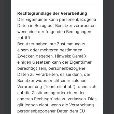
Werkseinstellungen zurücksetzen
möchten, wählen Sie CSC_***, in einem
Rechtsgrundlage der Verarbeitung
anderen Fall wählen Sie HOME_CSC_***
Der Eigentümer kann personenbezogene
um Ihre Daten zu speichern.
Daten in Bezug auf Benutzer verarbeiten,
Jetzt schalten Sie das Gerät aus und
wenn eine der folgenden Bedingungen
aktivieren Sie Download-Modus. Alle
zutrifft:
Methoden, wie es geht:
Benutzer haben ihre Zustimmung zu
Halten Sie die Power-, Lautstärke- und
einem oder mehreren bestimmten
Bixbi- Tasten gedrückt.
Zwecken gegeben. Hinweis: Gemäß
Halten Sie Lauter- und Leiser-Tasten
einigen Gesetzen kann der Eigentümer
gedrückt. Schließen Sie das Telefon mit
berechtigt sein, personenbezogene
einem USB-Kabel an den PC an.
Daten zu verarbeiten, es sei denn, der
Halten Sie die Power-, Lauter- und
Benutzer widerspricht einer solchen
Home-Tasten gedrückt.
Verarbeitung ("lehnt nicht ab"), ohne sich
Schließen Sie das USB-Kabel an und
auf die Zustimmung oder einen der
halten Sie die Leiser- und Bixbi-Tasten
anderen Rechtsgründe zu verlassen. Dies
gedrückt.
gilt jedoch nicht, wenn die Verarbeitung
Halten Sie die Power- und Lauter-
personenbezogener Daten dem EU-