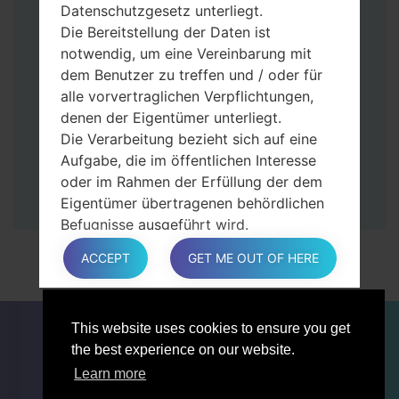
Tasten gedrückt.
Datenschutzgesetz unterliegt.
Dann schließen Sie das Telefon an den PC
Die Bereitstellung der Daten ist
an, das Programm Odin erkennt Ihr Gerät
notwendig, um eine Vereinbarung mit
und „COM port number“ wird auf dem
dem Benutzer zu treffen und / oder für
Bildschirm angezeigt.
alle vorvertraglichen Verpflichtungen,
Geben Sie nur die „F. Reset”-Zeit und
denen der Eigentümer unterliegt.
„Auto-Rebot“ an.
Die Verarbeitung bezieht sich auf eine
Zum Schluss klicken Sie „Start“-Taste auf.
Aufgabe, die im öffentlichen Interesse
Ihr Gerät wird neu gestartet und von PC
oder im Rahmen der Erfüllung der dem
getrennt.
Eigentümer übertragenen behördlichen
Befugnisse ausgeführt wird.
Die Verarbeitung ist für berechtigte
ACCEPT
GET ME OUT OF HERE
Interessen des Eigentümers oder eines
Dritten erforderlich.
In jedem Fall hilft der Eigentümer gerne
FÜR BLOGGER
NACHRICHTEN
VERGLEICHE
This website uses cookies to ensure you get
bei der Erläuterung des für die
KONTAKTE
VERTRAULICHKEIT
the best experience on our website.
Verarbeitung geltenden rechtlichen
NUTZUNGSBEDINGUNGEN
Rahmens und insbesondere, ob die
Learn more
Bereitstellung personenbezogener Daten