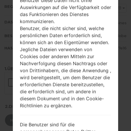
Benutzer diese Daten nicht ohne
REGION
Auswirkungen auf die Verfügbarkeit oder
GLB
das Funktionieren des Dienstes
kommunizieren.
DAS LAND
Philippines
Benutzer, die nicht sicher sind, welche
persönlichen Daten erforderlich sind,
BESCHREIBUNG
Globe
können sich an den Eigentümer wenden.
HASH
39d27d34540a08d29e3de1d2aa2a7e16
Jegliche Dateien verwenden von
Cookies oder anderen Mitteln zur
Nachverfolgung diesen Nachtrags oder
1.ÜBERPRÜFEN SIE AUF RECAPTCHA
von Drittinhabern, die diese Anwendung ,
wird bereitgestellt, um dem Benutzer die
erforderlichen Dienste bereitzustellen,
die erforderlich sind, um andere in
diesem Dokument und in den Cookie-
Richtlinien zu ergänzen.
2.DRÜCKEN SIE ZUM HERUNTERLADEN
HERUNTERLADEN
Die Benutzer sind für die