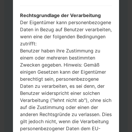
Werkseinstellungen zurücksetzen
möchten, wählen Sie CSC_***, in einem
Rechtsgrundlage der Verarbeitung
anderen Fall wählen Sie HOME_CSC_***
Der Eigentümer kann personenbezogene
um Ihre Daten zu speichern.
Daten in Bezug auf Benutzer verarbeiten,
Jetzt schalten Sie das Gerät aus und
wenn eine der folgenden Bedingungen
aktivieren Sie Download-Modus. Alle
zutrifft:
Methoden, wie es geht:
Benutzer haben ihre Zustimmung zu
Halten Sie die Power-, Lautstärke- und
einem oder mehreren bestimmten
Bixbi- Tasten gedrückt.
Zwecken gegeben. Hinweis: Gemäß
Halten Sie Lauter- und Leiser-Tasten
einigen Gesetzen kann der Eigentümer
gedrückt. Schließen Sie das Telefon mit
berechtigt sein, personenbezogene
einem USB-Kabel an den PC an.
Daten zu verarbeiten, es sei denn, der
Halten Sie die Power-, Lauter- und
Benutzer widerspricht einer solchen
Home-Tasten gedrückt.
Verarbeitung ("lehnt nicht ab"), ohne sich
Schließen Sie das USB-Kabel an und
auf die Zustimmung oder einen der
halten Sie die Leiser- und Bixbi-Tasten
anderen Rechtsgründe zu verlassen. Dies
gedrückt.
gilt jedoch nicht, wenn die Verarbeitung
Halten Sie die Power- und Lauter-
personenbezogener Daten dem EU-