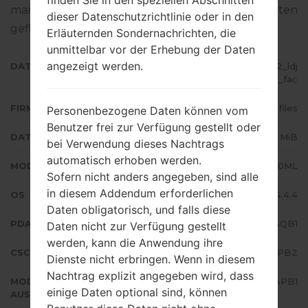
finden Sie in den speziellen Abschnitten
man die Standart - Firmware auf Samsung-Geräten
dieser Datenschutzrichtlinie oder in den
geflascht wird,
gibt es hier
Erläuternden Sondernachrichten, die
unmittelbar vor der Erhebung der Daten
angezeigt werden.
DATEINAME
SM-J100ML_1_20170227082452_ldj
wostw4b_fac
FIRMWARE TYP
4 files
Personenbezogene Daten können vom
Benutzer frei zur Verfügung gestellt oder
DATEIGRÖSSE
572.47 MiB
bei Verwendung dieses Nachtrags
automatisch erhoben werden.
MODELL
Samsung SM-J100ML
Sofern nicht anders angegeben, sind alle
in diesem Addendum erforderlichen
OS
Android KitKat 4.4.4
Daten obligatorisch, und falls diese
PDA/AP AUSFÜHRUNG
J100MLDXS0AQB1
Daten nicht zur Verfügung gestellt
werden, kann die Anwendung ihre
CSC AUSFÜHRUNG
J100MLOLC0APB2
Dienste nicht erbringen. Wenn in diesem
Nachtrag explizit angegeben wird, dass
MODEM/CP
J100MLDXU0APB1
einige Daten optional sind, können
AUSFÜHRUNG