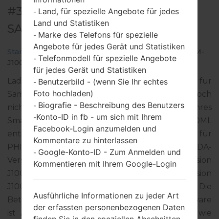
#33407 FÜR SM-J100ML -
Land, für spezielle Angebote für jedes
-
Land und Statistiken
SAMSUNGGALAXY J1
Marke des Telefons für spezielle
-
Angebote für jedes Gerät und Statistiken
Startseite
→
Galaxy J1
→
SamsungSM-J100ML
→
SM-
Telefonmodell für spezielle Angebote
-
J100ML_1_20170227082452_ldjwostw4b_fac.zip
für jedes Gerät und Statistiken
Laden Sie das neueste Firmware-Update für
Benutzerbild - (wenn Sie Ihr echtes
-
Foto hochladen)
Samsung Galaxy J1 herunter. Vergessen Sie jedoch
Biografie - Beschreibung des Benutzers
-
nicht zu überprüfen, ob die Modellnummer Ihres
Konto-ID in fb - um sich mit Ihrem
-
Smartphones dem angegebenen SM-J100ML
Facebook-Login anzumelden und
entspricht. Der Firmware-Code GLB ist für
Kommentare zu hinterlassen
PHILIPPINES. Das Produkt wird mit der PDA-
Google-Konto-ID - Zum Anmelden und
-
Version J100MLDXS0AQB1 und CSC-Version
Kommentieren mit Ihrem Google-Login
J100MLOLC0APB2, MODEM-Version
J100MLDXU0APB1 geliefert. Die
Ausführliche Informationen zu jeder Art
Betriebssystemversion der angegebenen Firmware
der erfassten personenbezogenen Daten
ist Android KitKat 4.4.4. Detalierte Anleitung, wie