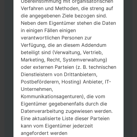
Übereinstimmung mit organisatorischen
Verfahren und Methoden, die streng auf
die angegebenen Ziele bezogen sind.
Neben dem Eigentümer stehen die Daten
in einigen Fällen einigen
Laden Sie auf Ihren PC:
Odin 3
neueste
verantwortlichen Personen zur
Version herunter.
Verfügung, die an diesem Addendum
Dann laden Sie die Firmware-Datei
beteiligt sind (Verwaltung, Vertrieb,
herunter und entpacken Sie sie.
Marketing, Recht, Systemverwaltung)
Sie brauchen 1(wählen Sie hier 1 Firmware-
oder externen Parteien (z. B. technischen
Datei aus) oder 5 (wählen Sie 5 Firmware-
Dienstleistern von Drittanbietern,
Dateien aus) Firmware-Dateien:
Postbeförderern, Hosting) Anbieter, IT-
AP: „System & Recovery“
Unternehmen,
CP: „Modem & Radio“
Kommunikationsagenturen), die vom
CSC_***: „Country & Region & Operator“
Eigentümer gegebenenfalls durch die
HOME_CSC_***: „Country & Region &
Datenverarbeitung zugewiesen werden.
Operator“
Eine aktualisierte Liste dieser Parteien
Fügen Sie dem Programm Odin 3 alle
kann vom Eigentümer jederzeit
Dateien hinzu.
angefordert werden
Wenn Sie das Telefon flashen und auf die