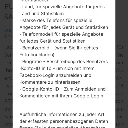
FÜR GT-P7510 -
Land, für spezielle Angebote für jedes
-
Land und Statistiken
SAMSUNGGALAXY TAB 10.1
Marke des Telefons für spezielle
-
Angebote für jedes Gerät und Statistiken
Startseite
→
Galaxy Tab 10.1
→
SamsungGT-P7510
→
Telefonmodell für spezielle Angebote
-
GT-P7510_BRI_1_20120830103009_buuysmvy4v.zip
für jedes Gerät und Statistiken
Laden Sie das neueste Firmware-Update für
Benutzerbild - (wenn Sie Ihr echtes
-
Foto hochladen)
Samsung Galaxy Tab 10.1 herunter. Vergessen Sie
Biografie - Beschreibung des Benutzers
-
jedoch nicht zu überprüfen, ob die Modellnummer
Konto-ID in fb - um sich mit Ihrem
-
Ihres Smartphones dem angegebenen GT-P7510
Facebook-Login anzumelden und
entspricht. Der Firmware-Code BRI ist für TAIWAN.
Kommentare zu hinterlassen
Das Produkt wird mit der PDA-Version P7510ZSLP8
Google-Konto-ID - Zum Anmelden und
-
und CSC-Version P7510OZSLP8, MODEM-Version
Kommentieren mit Ihrem Google-Login
P7510ZSLP8 geliefert. Die Betriebssystemversion
der angegebenen Firmware ist Android Ice Cream
Ausführliche Informationen zu jeder Art
Sandwich 4.0.4. Detalierte Anleitung, wie man die
der erfassten personenbezogenen Daten
Standart - Firmware auf Samsung-Geräten
finden Sie in den speziellen Abschnitten