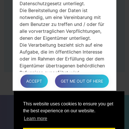
Datenschutzgesetz unterliegt.
Dann schließen Sie das Telefon an den PC
Die Bereitstellung der Daten ist
an, das Programm Odin erkennt Ihr Gerät
notwendig, um eine Vereinbarung mit
und „COM port number“ wird auf dem
dem Benutzer zu treffen und / oder für
Bildschirm angezeigt.
alle vorvertraglichen Verpflichtungen,
Geben Sie nur die „F. Reset”-Zeit und
denen der Eigentümer unterliegt.
„Auto-Rebot“ an.
Die Verarbeitung bezieht sich auf eine
Zum Schluss klicken Sie „Start“-Taste auf.
Aufgabe, die im öffentlichen Interesse
Ihr Gerät wird neu gestartet und von PC
oder im Rahmen der Erfüllung der dem
getrennt.
Eigentümer übertragenen behördlichen
Befugnisse ausgeführt wird.
Die Verarbeitung ist für berechtigte
ACCEPT
GET ME OUT OF HERE
Interessen des Eigentümers oder eines
Dritten erforderlich.
In jedem Fall hilft der Eigentümer gerne
FÜR BLOGGER
NACHRICHTEN
VERGLEICHE
This website uses cookies to ensure you get
bei der Erläuterung des für die
KONTAKTE
VERTRAULICHKEIT
the best experience on our website.
Verarbeitung geltenden rechtlichen
NUTZUNGSBEDINGUNGEN
Learn more
Rahmens und insbesondere, ob die
Bereitstellung personenbezogener Daten