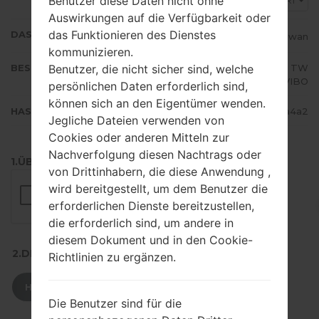
Benutzer diese Daten nicht ohne
BRI
Auswirkungen auf die Verfügbarkeit oder
das Funktionieren des Dienstes
DAS LAND
Taiwan
kommunizieren.
Benutzer, die nicht sicher sind, welche
BESCHREIBUNG
Chunghwa, FarEastTone, KGT, TW
M Mobile, VIBO
persönlichen Daten erforderlich sind,
können sich an den Eigentümer wenden.
HASH
b922c28fde1aca20be509d2fab1aa4a2
Jegliche Dateien verwenden von
Cookies oder anderen Mitteln zur
Nachverfolgung diesen Nachtrags oder
1.ÜBERPRÜFEN SIE AUF RECAPTCHA
von Drittinhabern, die diese Anwendung ,
wird bereitgestellt, um dem Benutzer die
erforderlichen Dienste bereitzustellen,
die erforderlich sind, um andere in
diesem Dokument und in den Cookie-
2.DRÜCKEN SIE ZUM HERUNTERLADEN
Richtlinien zu ergänzen.
HERUNTERLADEN
Die Benutzer sind für die