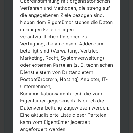
Übereinstimmung mit organisatorischen
Verfahren und Methoden, die streng auf
die angegebenen Ziele bezogen sind.
Neben dem Eigentümer stehen die Daten
in einigen Fällen einigen
Laden Sie auf Ihren PC:
Odin 3
neueste
verantwortlichen Personen zur
Version herunter.
Verfügung, die an diesem Addendum
Dann laden Sie die Firmware-Datei
beteiligt sind (Verwaltung, Vertrieb,
herunter und entpacken Sie sie.
Marketing, Recht, Systemverwaltung)
Sie brauchen 1(wählen Sie hier 1 Firmware-
oder externen Parteien (z. B. technischen
Datei aus) oder 5 (wählen Sie 5 Firmware-
Dienstleistern von Drittanbietern,
Dateien aus) Firmware-Dateien:
Postbeförderern, Hosting) Anbieter, IT-
AP: „System & Recovery“
Unternehmen,
CP: „Modem & Radio“
Kommunikationsagenturen), die vom
CSC_***: „Country & Region & Operator“
Eigentümer gegebenenfalls durch die
HOME_CSC_***: „Country & Region &
Datenverarbeitung zugewiesen werden.
Operator“
Eine aktualisierte Liste dieser Parteien
Fügen Sie dem Programm Odin 3 alle
kann vom Eigentümer jederzeit
Dateien hinzu.
angefordert werden
Wenn Sie das Telefon flashen und auf die