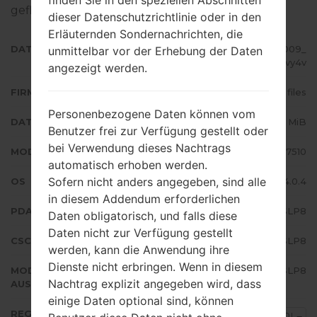
geflascht wird,
gibt es hier
dieser Datenschutzrichtlinie oder in den
Erläuternden Sondernachrichten, die
DATEINAME
GT-P7510_BRI_1_20120830103009_
unmittelbar vor der Erhebung der Daten
buuysmvy4v
angezeigt werden.
FIRMWARE TYP
4 files
Personenbezogene Daten können vom
DATEIGRÖSSE
419.96 MiB
Benutzer frei zur Verfügung gestellt oder
bei Verwendung dieses Nachtrags
MODELL
Samsung GT-P7510
automatisch erhoben werden.
Sofern nicht anders angegeben, sind alle
OS
Android Ice Cream Sandwich 4.0.4
in diesem Addendum erforderlichen
PDA/AP AUSFÜHRUNG
P7510ZSLP8
Daten obligatorisch, und falls diese
Daten nicht zur Verfügung gestellt
CSC AUSFÜHRUNG
P7510OZSLP8
werden, kann die Anwendung ihre
Dienste nicht erbringen. Wenn in diesem
MODEM/CP
P7510ZSLP8
Nachtrag explizit angegeben wird, dass
AUSFÜHRUNG
einige Daten optional sind, können
REGION