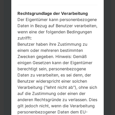
Werkseinstellungen zurücksetzen
möchten, wählen Sie CSC_***, in einem
Rechtsgrundlage der Verarbeitung
anderen Fall wählen Sie HOME_CSC_***
Der Eigentümer kann personenbezogene
um Ihre Daten zu speichern.
Daten in Bezug auf Benutzer verarbeiten,
Jetzt schalten Sie das Gerät aus und
wenn eine der folgenden Bedingungen
aktivieren Sie Download-Modus. Alle
zutrifft:
Methoden, wie es geht:
Benutzer haben ihre Zustimmung zu
Halten Sie die Power-, Lautstärke- und
einem oder mehreren bestimmten
Bixbi- Tasten gedrückt.
Zwecken gegeben. Hinweis: Gemäß
Halten Sie Lauter- und Leiser-Tasten
einigen Gesetzen kann der Eigentümer
gedrückt. Schließen Sie das Telefon mit
berechtigt sein, personenbezogene
einem USB-Kabel an den PC an.
Daten zu verarbeiten, es sei denn, der
Halten Sie die Power-, Lauter- und
Benutzer widerspricht einer solchen
Home-Tasten gedrückt.
Verarbeitung ("lehnt nicht ab"), ohne sich
Schließen Sie das USB-Kabel an und
auf die Zustimmung oder einen der
halten Sie die Leiser- und Bixbi-Tasten
anderen Rechtsgründe zu verlassen. Dies
gedrückt.
gilt jedoch nicht, wenn die Verarbeitung
Halten Sie die Power- und Lauter-
personenbezogener Daten dem EU-
Tasten gedrückt.