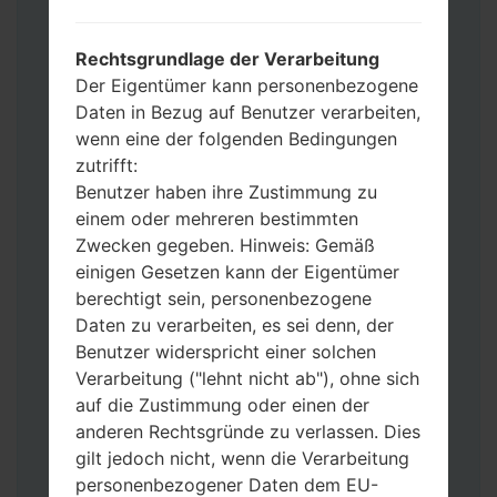
Wenn Sie das Telefon flashen und auf die
Werkseinstellungen zurücksetzen
Rechtsgrundlage der Verarbeitung
möchten, wählen Sie CSC_***, in einem
Der Eigentümer kann personenbezogene
anderen Fall wählen Sie HOME_CSC_***
Daten in Bezug auf Benutzer verarbeiten,
um Ihre Daten zu speichern.
wenn eine der folgenden Bedingungen
Jetzt schalten Sie das Gerät aus und
zutrifft:
aktivieren Sie Download-Modus. Alle
Benutzer haben ihre Zustimmung zu
Methoden, wie es geht:
einem oder mehreren bestimmten
Halten Sie die Power-, Lautstärke- und
Zwecken gegeben. Hinweis: Gemäß
Bixbi- Tasten gedrückt.
einigen Gesetzen kann der Eigentümer
Halten Sie Lauter- und Leiser-Tasten
berechtigt sein, personenbezogene
gedrückt. Schließen Sie das Telefon mit
Daten zu verarbeiten, es sei denn, der
einem USB-Kabel an den PC an.
Benutzer widerspricht einer solchen
Halten Sie die Power-, Lauter- und
Verarbeitung ("lehnt nicht ab"), ohne sich
Home-Tasten gedrückt.
auf die Zustimmung oder einen der
Schließen Sie das USB-Kabel an und
anderen Rechtsgründe zu verlassen. Dies
halten Sie die Leiser- und Bixbi-Tasten
gilt jedoch nicht, wenn die Verarbeitung
gedrückt.
personenbezogener Daten dem EU-
Halten Sie die Power- und Lauter-