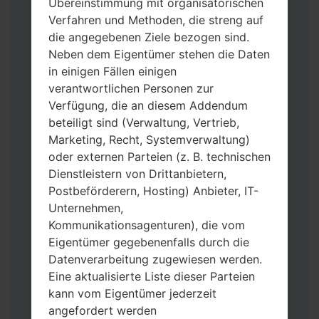
Übereinstimmung mit organisatorischen
Verfahren und Methoden, die streng auf
die angegebenen Ziele bezogen sind.
Neben dem Eigentümer stehen die Daten
in einigen Fällen einigen
verantwortlichen Personen zur
Laden Sie auf Ihren PC:
Odin 3
neueste
Verfügung, die an diesem Addendum
Version herunter.
beteiligt sind (Verwaltung, Vertrieb,
Dann laden Sie die Firmware-Datei
Marketing, Recht, Systemverwaltung)
herunter und entpacken Sie sie.
oder externen Parteien (z. B. technischen
Sie brauchen 1(wählen Sie hier 1 Firmware-
Dienstleistern von Drittanbietern,
Datei aus) oder 5 (wählen Sie 5 Firmware-
Postbeförderern, Hosting) Anbieter, IT-
Dateien aus) Firmware-Dateien:
Unternehmen,
AP: „System & Recovery“
Kommunikationsagenturen), die vom
CP: „Modem & Radio“
Eigentümer gegebenenfalls durch die
CSC_***: „Country & Region & Operator“
Datenverarbeitung zugewiesen werden.
HOME_CSC_***: „Country & Region &
Eine aktualisierte Liste dieser Parteien
Operator“
kann vom Eigentümer jederzeit
Fügen Sie dem Programm Odin 3 alle
angefordert werden
Dateien hinzu.