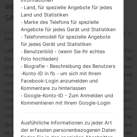
Informationen
#65593 FÜR SM-J710MN -
Land, für spezielle Angebote für jedes
-
Land und Statistiken
SAMSUNGGALAXY J7 2016
Marke des Telefons für spezielle
-
Angebote für jedes Gerät und Statistiken
Startseite
→
Galaxy J7 2016
→
SamsungSM-J710MN
→
Telefonmodell für spezielle Angebote
-
SM-J710MN_1_20181109221501_zd65gp7ar0.zip
für jedes Gerät und Statistiken
Laden Sie das neueste Firmware-Update für
Benutzerbild - (wenn Sie Ihr echtes
-
Foto hochladen)
Samsung Galaxy J7 2016 herunter. Vergessen Sie
Biografie - Beschreibung des Benutzers
-
jedoch nicht zu überprüfen, ob die Modellnummer
Konto-ID in fb - um sich mit Ihrem
-
Ihres Smartphones dem angegebenen SM-J710MN
Facebook-Login anzumelden und
entspricht. Der Firmware-Code UPO ist für
Kommentare zu hinterlassen
PARAGUAY. Das Produkt wird mit der PDA-Version
Google-Konto-ID - Zum Anmelden und
-
J710MNUBU4CRK1 und CSC-Version
Kommentieren mit Ihrem Google-Login
J710MNUUB4CRK1, MODEM-Version
J710MNUBU4CRK1 geliefert. Die
Ausführliche Informationen zu jeder Art
Betriebssystemversion der angegebenen Firmware
der erfassten personenbezogenen Daten
ist Android Oreo 8.1.0. Detalierte Anleitung, wie man