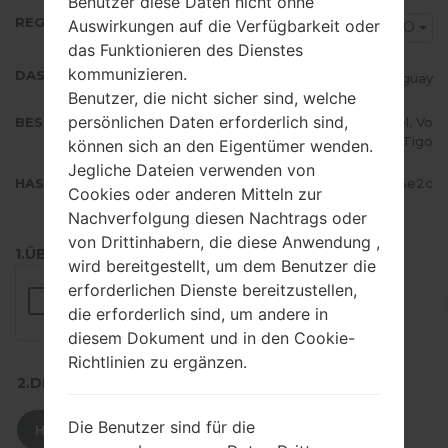
Benutzer diese Daten nicht ohne
REGION
Auswirkungen auf die Verfügbarkeit oder
UPO
das Funktionieren des Dienstes
kommunizieren.
DAS LAND
Paraguay
Benutzer, die nicht sicher sind, welche
persönlichen Daten erforderlich sind,
BESCHREIBUNG
Personal, Claro, Movistar, Ancel, Vo
x, Tigo
können sich an den Eigentümer wenden.
Jegliche Dateien verwenden von
HASH
023b2e3940b2c75b6a52bcc905b04e2c
Cookies oder anderen Mitteln zur
Nachverfolgung diesen Nachtrags oder
von Drittinhabern, die diese Anwendung ,
1.ÜBERPRÜFEN SIE AUF RECAPTCHA
wird bereitgestellt, um dem Benutzer die
erforderlichen Dienste bereitzustellen,
die erforderlich sind, um andere in
diesem Dokument und in den Cookie-
Richtlinien zu ergänzen.
2.DRÜCKEN SIE ZUM HERUNTERLADEN
Die Benutzer sind für die
HERUNTERLADEN