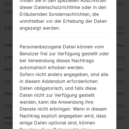
finden Sie in den speziellen Abschnitten
die Standart - Firmware auf Samsung-Geräten
dieser Datenschutzrichtlinie oder in den
geflascht wird,
gibt es hier
Erläuternden Sondernachrichten, die
unmittelbar vor der Erhebung der Daten
angezeigt werden.
DATEINAME
SM-J710MN_1_20181109221501_zd65
gp7ar0
FIRMWARE TYP
4 files
Personenbezogene Daten können vom
Benutzer frei zur Verfügung gestellt oder
DATEIGRÖSSE
1.64 GiB
bei Verwendung dieses Nachtrags
automatisch erhoben werden.
MODELL
Samsung SM-J710MN
Sofern nicht anders angegeben, sind alle
in diesem Addendum erforderlichen
OS
Android Oreo 8.1.0
Daten obligatorisch, und falls diese
PDA/AP AUSFÜHRUNG
J710MNUBU4CRK1
Daten nicht zur Verfügung gestellt
werden, kann die Anwendung ihre
CSC AUSFÜHRUNG
J710MNUUB4CRK1
Dienste nicht erbringen. Wenn in diesem
Nachtrag explizit angegeben wird, dass
MODEM/CP
J710MNUBU4CRK1
einige Daten optional sind, können
AUSFÜHRUNG