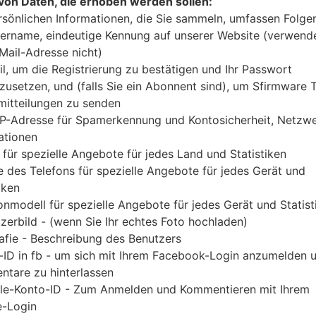
von Daten, die erhoben werden sollen:
Laden Sie das neueste Firmware-Update für Sams
rsönlichen Informationen, die Sie sammeln, umfassen Folge
Sie jedoch nicht zu überprüfen, ob die Modelln
ername, eindeutige Kennung auf unserer Website (verwend
SM-G5700 entspricht. Der Firmware-Code TGY ist
-Mail-Adresse nicht)
PDA-Version G5700ZHU2CSA1 und CSC-Vers
il, um die Registrierung zu bestätigen und Ihr Passwort
G5700ZHU2CSA1 geliefert. Die Betriebssystemvers
zusetzen, und (falls Sie ein Abonnent sind), um Sfirmware
itteilungen zu senden
Oreo 8.0.0. Detalierte Anleitung, wie man die 
IP-Adresse für Spamerkennung und Kontosicherheit, Netzw
geflascht wird,
gibt es hier
ationen
 für spezielle Angebote für jedes Land und Statistiken
DATEINAME
SM-G5700_3_20190117191227_y1
FI
 des Telefons für spezielle Angebote für jedes Gerät und
6wjzodhu_fac
iken
onmodell für spezielle Angebote für jedes Gerät und Statist
DATEIGRÖSSE
2.25 GiB
M
zerbild - (wenn Sie Ihr echtes Foto hochladen)
OS
Android Oreo 8.0.0
PD
afie - Beschreibung des Benutzers
A
-ID in fb - um sich mit Ihrem Facebook-Login anzumelden 
tare zu hinterlassen
CSC AUSFÜHRUNG
G5700ZZH2CSA1
M
le-Konto-ID - Zum Anmelden und Kommentieren mit Ihrem
A
-Login