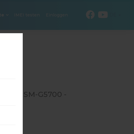
DE
te
IMEI testen
Einloggen
 FÜR SM-G5700 -
→
SM-