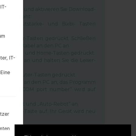
rn.
IT-
 Gerät aus und aktivieren Sie Download-
 wie es geht:
wer-, Lautstärke- und Bixbi- Tasten
dum
und Leiser-Tasten gedrückt. Schließen
inem USB-Kabel an den PC an.
r-, Lauter- und Home-Tasten gedrückt.
er, IT-
SB-Kabel an und halten Sie die Leiser-
ückt.
 Eine
r- und Lauter-Tasten gedrückt.
as Telefon an den PC an, das Programm
rät und „COM port number“ wird auf
igt.
Reset”-Zeit und „Auto-Rebot“ an.
e „Start“-Taste auf. Ihr Gerät wird neu
tzer
getrennt.
mten