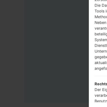
Die Da
Tools 
Method
Neben 
verant
beteili
System
Dienst
Untern
gegebe
aktual
angefo
Rechts
Der Ei
verarb
Benutz
Zwecke