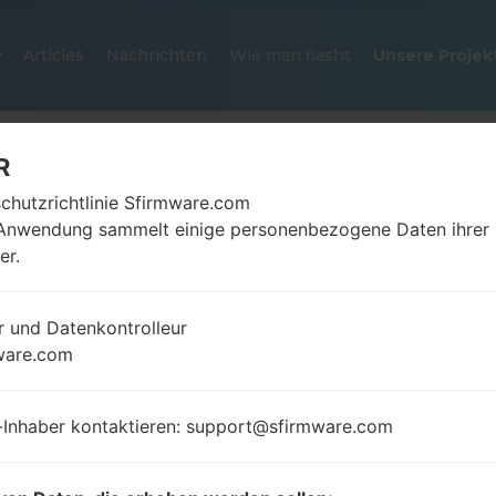
Articles
Nachrichten
Wie man flasht
Unsere Projek
R
chutzrichtlinie Sfirmware.com
Anwendung sammelt einige personenbezogene Daten ihrer
er.
r und Datenkontrolleur
OFFIZIELLER FIRMWARE #70428
ware.com
SAMSUNGGALAXY ON5 2016
-Inhaber kontaktieren: support@sfirmware.com
Startseite
→
Galaxy On5 2016
→
SamsungSM-G5700
G5700_3_20190117191227_y16wjzodhu_fac.zip