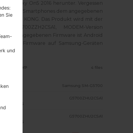
ung Galaxy On5 2016 herunter. Vergessen
ndes:
ummer Ihres Smartphones dem angegebenen
en Sie
 für HONG KONG. Das Produkt wird mit der
ion G5700ZZH2CSA1, MODEM-Version
ion der angegebenen Firmware ist Android
 Team-
Standart - Firmware auf Samsung-Geräten
erk und
RMWARE TYP
4 files
iken
ODELL
Samsung SM-G5700
A/AP
G5700ZHU2CSA1
USFÜHRUNG
und
ODEM/CP
G5700ZHU2CSA1
USFÜHRUNG