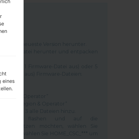
rlich
r
se
hen
m
C:
Odin 3
neueste Version herunter.
irmware-Datei herunter und entpacken
 Sie hier 1 Firmware-Datei aus) oder 5
cht
e-Dateien aus) Firmware-Dateien:
 eines
very“
ellen.
“
 Region & Operator“
ntry & Region & Operator“
mm Odin 3 alle Dateien hinzu.
elefon flashen und auf die
 zurücksetzen möchten, wählen Sie
deren Fall wählen Sie HOME_CSC_*** um