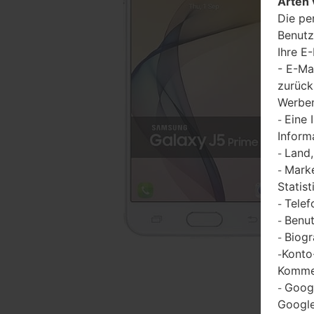
Arten 
Die pe
Benutz
Ihre E
- E-Ma
zurück
Werbem
Eine 
-
Inform
Land,
-
Marke
-
Statist
Telef
-
Benut
-
Biogr
-
Konto
-
Kommen
Goog
-
Google