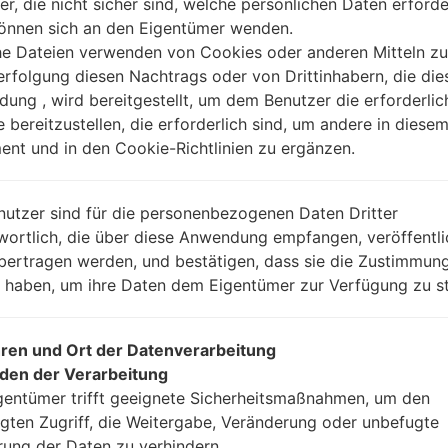
er, die nicht sicher sind, welche persönlichen Daten erforde
können sich an den Eigentümer wenden.
Anleitung
he Dateien verwenden von Cookies oder anderen Mitteln zu
rfolgung diesen Nachtrags oder von Drittinhabern, die die
ung , wird bereitgestellt, um dem Benutzer die erforderlic
e bereitzustellen, die erforderlich sind, um andere in diese
Laden Sie auf Ihren P
nt und in den Cookie-Richtlinien zu ergänzen.
Dann laden Sie die F
Sie sie.
nutzer sind für die personenbezogenen Daten Dritter
Sie brauchen 1(wählen
wortlich, die über diese Anwendung empfangen, veröffentli
(wählen Sie 5 Firmwar
bertragen werden, und bestätigen, dass sie die Zustimmung
AP: „System & Reco
n haben, um ihre Daten dem Eigentümer zur Verfügung zu st
CP: „Modem & Radio
CSC_***: „Country &
HOME_CSC_***: „Cou
ren und Ort der Datenverarbeitung
Fügen Sie dem Progra
den der Verarbeitung
Wenn Sie das T
gentümer trifft geeignete Sicherheitsmaßnahmen, um den
Werkseinstellungen
gten Zugriff, die Weitergabe, Veränderung oder unbefugte
CSC_***, in einem an
rung der Daten zu verhindern.