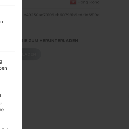
S LAND
Hong Kong
ASH
c49250ac78109eb68799b9cdc1d6519d
en
.DRÜCKEN SIE ZUM HERUNTERLADEN
HERUNTERLADEN
g
ben
t
s
ne