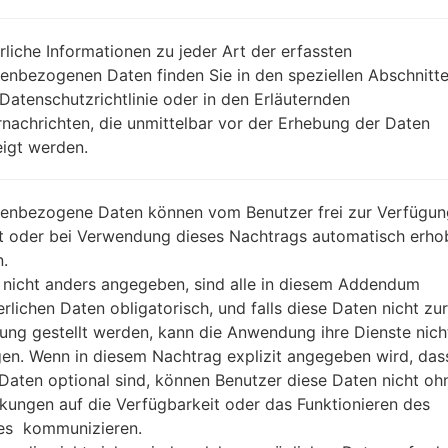
REGION
TGY
DA
rliche Informationen zu jeder Art der erfassten
BESCHREIBUNG
CSL, 3, PCCW, CMHK, SMC, CT
H
M, SmarTone
enbezogenen Daten finden Sie in den speziellen Abschnitt
 Datenschutzrichtlinie oder in den Erläuternden
nachrichten, die unmittelbar vor der Erhebung der Daten
1.ÜBERPRÜFEN SIE AUF RECAPTCHA
2
igt werden.
enbezogene Daten können vom Benutzer frei zur Verfügun
lt oder bei Verwendung dieses Nachtrags automatisch erho
.
 nicht anders angegeben, sind alle in diesem Addendum
erlichen Daten obligatorisch, und falls diese Daten nicht zur
ung gestellt werden, kann die Anwendung ihre Dienste nich
gen. Wenn in diesem Nachtrag explizit angegeben wird, das
 Daten optional sind, können Benutzer diese Daten nicht oh
kungen auf die Verfügbarkeit oder das Funktionieren des
es kommunizieren.