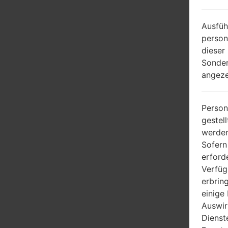
Ausfüh
person
dieser
Sonder
angeze
Person
gestel
werden
Sofern
erford
Verfüg
erbrin
einige
Auswir
Dienst