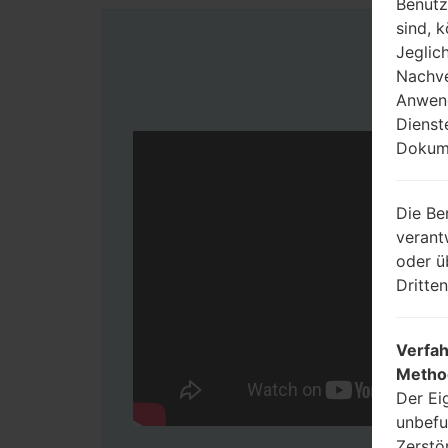
Benutz
sind, 
Jeglic
Nachve
Anwend
Dienst
Dokume
Die Be
verant
oder ü
Dritte
Verfah
Metho
Der Ei
unbefu
Zerstö