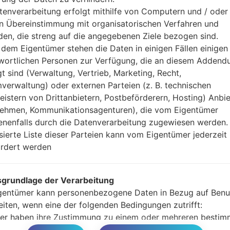
Ihre Daten zu speiche
tenverarbeitung erfolgt mithilfe von Computern und / oder 
Jetzt schalten Sie das
in Übereinstimmung mit organisatorischen Verfahren und
Modus. Alle Methoden,
en, die streng auf die angegebenen Ziele bezogen sind.
Halten Sie die Po
dem Eigentümer stehen die Daten in einigen Fällen einigen
gedrückt.
wortlichen Personen zur Verfügung, die an diesem Adden
Halten Sie Lauter- 
gt sind (Verwaltung, Vertrieb, Marketing, Recht,
Sie das Telefon mit e
verwaltung) oder externen Parteien (z. B. technischen
Halten Sie die Powe
leistern von Drittanbietern, Postbeförderern, Hosting) Anbiet
Schließen Sie das U
ehmen, Kommunikationsagenturen), die vom Eigentümer
und Bixbi-Tasten gedr
nenfalls durch die Datenverarbeitung zugewiesen werden.
Halten Sie die Powe
isierte Liste dieser Parteien kann vom Eigentümer jederzeit
Dann schließen Sie d
rdert werden
Odin erkennt Ihr Ge
dem Bildschirm angeze
Geben Sie nur die „F. 
grundlage der Verarbeitung
Zum Schluss klicken Si
gentümer kann personenbezogene Daten in Bezug auf Benu
gestartet und von PC 
eiten, wenn eine der folgenden Bedingungen zutrifft:
er haben ihre Zustimmung zu einem oder mehreren bestim
n gegeben. Hinweis: Gemäß einigen Gesetzen kann der