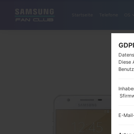
Startseite
Telefone
OS
GDP
Datens
Diese 
Benutz
Inhabe
Sfirm
E-Mail