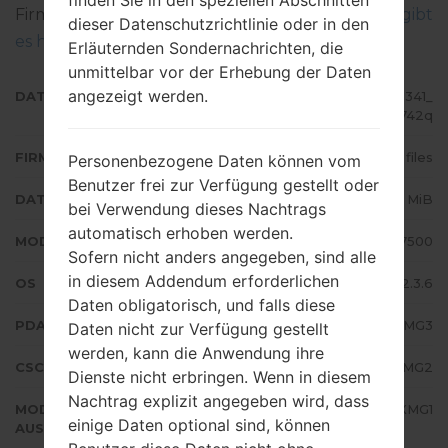
finden Sie in den speziellen Abschnitten
Firmware auf Samsung-Geräten geflascht wird,
gibt
dieser Datenschutzrichtlinie oder in den
es hier
Erläuternden Sondernachrichten, die
unmittelbar vor der Erhebung der Daten
angezeigt werden.
DATEINAME
GT-S7500_XTE_1_20130723201341_
el2z2a742q
FIRMWARE TYP
4 files
Personenbezogene Daten können vom
Benutzer frei zur Verfügung gestellt oder
DATEIGRÖSSE
257.91 MiB
bei Verwendung dieses Nachtrags
automatisch erhoben werden.
MODELL
Samsung GT-S7500
Sofern nicht anders angegeben, sind alle
in diesem Addendum erforderlichen
OS
Android Gingerbread 2.3.6
Daten obligatorisch, und falls diese
PDA/AP AUSFÜHRUNG
S7500DXMG3
Daten nicht zur Verfügung gestellt
werden, kann die Anwendung ihre
CSC AUSFÜHRUNG
S7500OLBMG2
Dienste nicht erbringen. Wenn in diesem
Nachtrag explizit angegeben wird, dass
MODEM/CP
S7500DXMG1
einige Daten optional sind, können
AUSFÜHRUNG