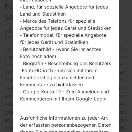
FÜR GT-S7500 -
Land, für spezielle Angebote für jedes
-
Land und Statistiken
SAMSUNGGALAXY ACE PLUS
Marke des Telefons für spezielle
-
Angebote für jedes Gerät und Statistiken
Startseite
→
Galaxy Ace Plus
→
SamsungGT-S7500
→
Telefonmodell für spezielle Angebote
-
GT-S7500_XTE_1_20130723201341_el2z2a742q.zip
für jedes Gerät und Statistiken
Laden Sie das neueste Firmware-Update für
Benutzerbild - (wenn Sie Ihr echtes
-
Foto hochladen)
Samsung Galaxy Ace Plus herunter. Vergessen Sie
Biografie - Beschreibung des Benutzers
-
jedoch nicht zu überprüfen, ob die Modellnummer
Konto-ID in fb - um sich mit Ihrem
-
Ihres Smartphones dem angegebenen GT-S7500
Facebook-Login anzumelden und
entspricht. Der Firmware-Code XTE ist für
Kommentare zu hinterlassen
PHILIPPINES. Das Produkt wird mit der PDA-
Google-Konto-ID - Zum Anmelden und
-
Version S7500DXMG3 und CSC-Version
Kommentieren mit Ihrem Google-Login
S7500OLBMG2, MODEM-Version S7500DXMG1
geliefert. Die Betriebssystemversion der
Ausführliche Informationen zu jeder Art
angegebenen Firmware ist Android Gingerbread
der erfassten personenbezogenen Daten
2.3.6. Detalierte Anleitung, wie man die Standart -