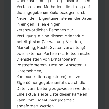
Übereinstimmung mit organisatorischen
Verfahren und Methoden, die streng auf
die angegebenen Ziele bezogen sind.
Neben dem Eigentümer stehen die Daten
in einigen Fällen einigen
Laden Sie auf Ihren PC:
Odin 3
neueste
verantwortlichen Personen zur
Version herunter.
Verfügung, die an diesem Addendum
Dann laden Sie die Firmware-Datei
beteiligt sind (Verwaltung, Vertrieb,
herunter und entpacken Sie sie.
Marketing, Recht, Systemverwaltung)
Sie brauchen 1(wählen Sie hier 1 Firmware-
oder externen Parteien (z. B. technischen
Datei aus) oder 5 (wählen Sie 5 Firmware-
Dienstleistern von Drittanbietern,
Dateien aus) Firmware-Dateien:
Postbeförderern, Hosting) Anbieter, IT-
AP: „System & Recovery“
Unternehmen,
CP: „Modem & Radio“
Kommunikationsagenturen), die vom
CSC_***: „Country & Region & Operator“
Eigentümer gegebenenfalls durch die
HOME_CSC_***: „Country & Region &
Datenverarbeitung zugewiesen werden.
Operator“
Eine aktualisierte Liste dieser Parteien
Fügen Sie dem Programm Odin 3 alle
kann vom Eigentümer jederzeit
Dateien hinzu.
angefordert werden
Wenn Sie das Telefon flashen und auf die