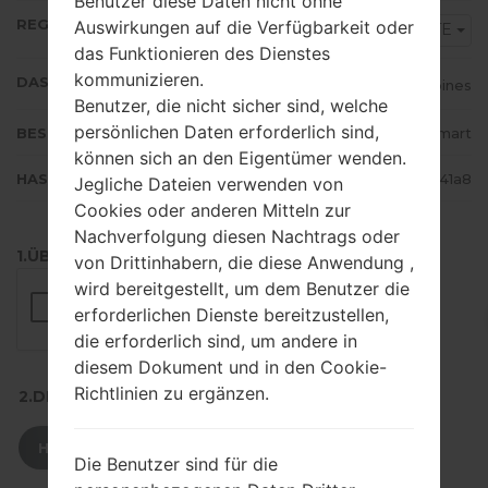
Benutzer diese Daten nicht ohne
REGION
Auswirkungen auf die Verfügbarkeit oder
XTE
das Funktionieren des Dienstes
kommunizieren.
DAS LAND
Philippines
Benutzer, die nicht sicher sind, welche
persönlichen Daten erforderlich sind,
BESCHREIBUNG
SUN, Red Mobile, Smart
können sich an den Eigentümer wenden.
HASH
4fce536fb722f5c1cfd9fc647b6941a8
Jegliche Dateien verwenden von
Cookies oder anderen Mitteln zur
Nachverfolgung diesen Nachtrags oder
1.ÜBERPRÜFEN SIE AUF RECAPTCHA
von Drittinhabern, die diese Anwendung ,
wird bereitgestellt, um dem Benutzer die
erforderlichen Dienste bereitzustellen,
die erforderlich sind, um andere in
diesem Dokument und in den Cookie-
Richtlinien zu ergänzen.
2.DRÜCKEN SIE ZUM HERUNTERLADEN
HERUNTERLADEN
Die Benutzer sind für die