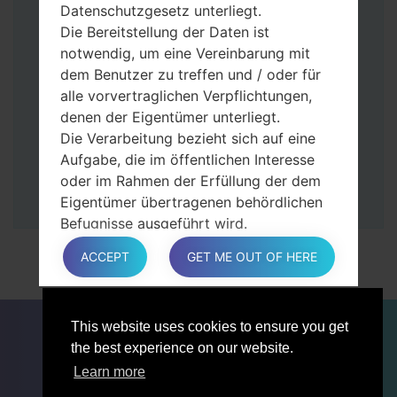
Tasten gedrückt.
Datenschutzgesetz unterliegt.
Dann schließen Sie das Telefon an den PC
Die Bereitstellung der Daten ist
an, das Programm Odin erkennt Ihr Gerät
notwendig, um eine Vereinbarung mit
und „COM port number“ wird auf dem
dem Benutzer zu treffen und / oder für
Bildschirm angezeigt.
alle vorvertraglichen Verpflichtungen,
Geben Sie nur die „F. Reset”-Zeit und
denen der Eigentümer unterliegt.
„Auto-Rebot“ an.
Die Verarbeitung bezieht sich auf eine
Zum Schluss klicken Sie „Start“-Taste auf.
Aufgabe, die im öffentlichen Interesse
Ihr Gerät wird neu gestartet und von PC
oder im Rahmen der Erfüllung der dem
getrennt.
Eigentümer übertragenen behördlichen
Befugnisse ausgeführt wird.
Die Verarbeitung ist für berechtigte
ACCEPT
GET ME OUT OF HERE
Interessen des Eigentümers oder eines
Dritten erforderlich.
In jedem Fall hilft der Eigentümer gerne
FÜR BLOGGER
NACHRICHTEN
VERGLEICHE
This website uses cookies to ensure you get
bei der Erläuterung des für die
KONTAKTE
VERTRAULICHKEIT
the best experience on our website.
Verarbeitung geltenden rechtlichen
NUTZUNGSBEDINGUNGEN
Rahmens und insbesondere, ob die
Learn more
Bereitstellung personenbezogener Daten