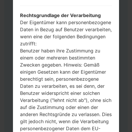
Werkseinstellungen zurücksetzen
möchten, wählen Sie CSC_***, in einem
Rechtsgrundlage der Verarbeitung
anderen Fall wählen Sie HOME_CSC_***
Der Eigentümer kann personenbezogene
um Ihre Daten zu speichern.
Daten in Bezug auf Benutzer verarbeiten,
Jetzt schalten Sie das Gerät aus und
wenn eine der folgenden Bedingungen
aktivieren Sie Download-Modus. Alle
zutrifft:
Methoden, wie es geht:
Benutzer haben ihre Zustimmung zu
Halten Sie die Power-, Lautstärke- und
einem oder mehreren bestimmten
Bixbi- Tasten gedrückt.
Zwecken gegeben. Hinweis: Gemäß
Halten Sie Lauter- und Leiser-Tasten
einigen Gesetzen kann der Eigentümer
gedrückt. Schließen Sie das Telefon mit
berechtigt sein, personenbezogene
einem USB-Kabel an den PC an.
Daten zu verarbeiten, es sei denn, der
Halten Sie die Power-, Lauter- und
Benutzer widerspricht einer solchen
Home-Tasten gedrückt.
Verarbeitung ("lehnt nicht ab"), ohne sich
Schließen Sie das USB-Kabel an und
auf die Zustimmung oder einen der
halten Sie die Leiser- und Bixbi-Tasten
anderen Rechtsgründe zu verlassen. Dies
gedrückt.
gilt jedoch nicht, wenn die Verarbeitung
Halten Sie die Power- und Lauter-
personenbezogener Daten dem EU-