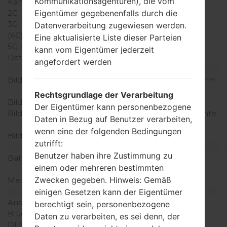
Kommunikationsagenturen), die vom
Karten
Eigentümer gegebenenfalls durch die
2G
GSM 900/1800MHz
3G
-
Datenverarbeitung zugewiesen werden.
(4G) LTE
-
Eine aktualisierte Liste dieser Parteien
5G network
-
kann vom Eigentümer jederzeit
Daten
GPRS/EDGE
angefordert werden
Anzeige
Bildschirmgröße
1.43 Zoll (~13.5% Bildschirm
zu Körper Verhältnis)
Rechtsgrundlage der Verarbeitung
Bildschirmtyp
CSTN
Der Eigentümer kann personenbezogene
Bildschirmerweiterung
128 x 128 Pixel (~127 Dichte
Daten in Bezug auf Benutzer verarbeiten,
der Pixel pro Zoll)
wenn eine der folgenden Bedingungen
Bildschirmfarben
65K Farben
zutrifft:
Batterie und Tastatur
Benutzer haben ihre Zustimmung zu
Batteriekapazität
Abnehmbar Li-Ion 800
einem oder mehreren bestimmten
mAh
Zwecken gegeben. Hinweis: Gemäß
Mechanische Tastatur
Ja
Interfaces
einigen Gesetzen kann der Eigentümer
Ausgabe für Audio
-
berechtigt sein, personenbezogene
Bluetooth
-
Daten zu verarbeiten, es sei denn, der
DLNA
-