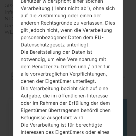
Benutzer widerspricht einer solchen
GPS
-
Verarbeitung ("lehnt nicht ab"), ohne sich
Infrarotanschluss
-
auf die Zustimmung oder einen der
NFC
-
anderen Rechtsgründe zu verlassen. Dies
USB
microUSB 2.0
gilt jedoch nicht, wenn die Verarbeitung
WLAN
-
personenbezogener Daten dem EU-
Datenschutzgesetz unterliegt.
Die Bereitstellung der Daten ist
notwendig, um eine Vereinbarung mit
Articles LGGT-
dem Benutzer zu treffen und / oder für
E1055T(Samsung GT-
alle vorvertraglichen Verpflichtungen,
denen der Eigentümer unterliegt.
E1055T)
Die Verarbeitung bezieht sich auf eine
Aufgabe, die im öffentlichen Interesse
oder im Rahmen der Erfüllung der dem
Eigentümer übertragenen behördlichen
06
MAI
Befugnisse ausgeführt wird.
Die Verarbeitung ist für berechtigte
Interessen des Eigentümers oder eines