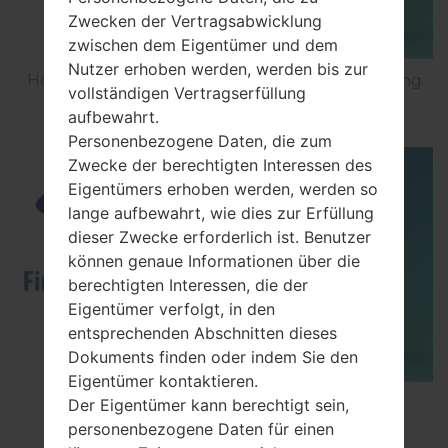
Zwecken der Vertragsabwicklung
zwischen dem Eigentümer und dem
Nutzer erhoben werden, werden bis zur
How to Factory Reset through code on Samsung
vollständigen Vertragserfüllung
GT-S5560?
aufbewahrt.
Personenbezogene Daten, die zum
Zwecke der berechtigten Interessen des
Eigentümers erhoben werden, werden so
lange aufbewahrt, wie dies zur Erfüllung
dieser Zwecke erforderlich ist. Benutzer
können genaue Informationen über die
berechtigten Interessen, die der
Eigentümer verfolgt, in den
entsprechenden Abschnitten dieses
Dokuments finden oder indem Sie den
Eigentümer kontaktieren.
How to Flash Stock Firmware on Samsung
Der Eigentümer kann berechtigt sein,
Smartphone using Odin?
personenbezogene Daten für einen