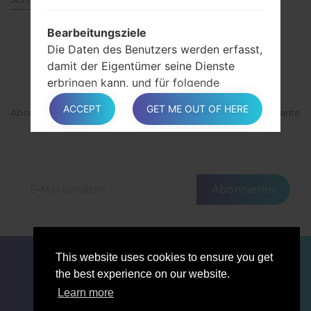
Bearbeitungsziele
Die Daten des Benutzers werden erfasst,
ABONNIEREN
damit der Eigentümer seine Dienste
erbringen kann, und für folgende
Zwecke: Verwalten Sie Kontakte, senden
ACCEPT
GET ME OUT OF HERE
Abonnieren Sie unsere Mailingliste und erhalten Sie interessante
Sie Nachrichten und kommentieren Sie
Materialien und Updates per E-Mail.
den Inhalt.
In den entsprechenden Abschnitten
Abonnieren
dieses Dokuments finden Benutzer
zusätzliche detaillierte Informationen
zum Zweck der Verarbeitung und die für
jedes Ziel verwendeten spezifischen
FÜR BLOGGER
NACHRICHTEN
VERGLEICHE
This website uses cookies to ensure you get
persönlichen Daten.
KONTAKTE
VERTRAULICHKEIT
the best experience on our website.
NUTZUNGSBEDINGUNGEN
Learn more
Ausführliche Informationen zum