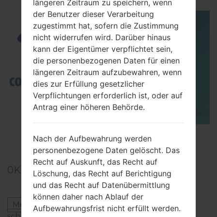
längeren Zeitraum zu speichern, wenn
der Benutzer dieser Verarbeitung
zugestimmt hat, sofern die Zustimmung
nicht widerrufen wird. Darüber hinaus
kann der Eigentümer verpflichtet sein,
die personenbezogenen Daten für einen
längeren Zeitraum aufzubewahren, wenn
dies zur Erfüllung gesetzlicher
Verpflichtungen erforderlich ist, oder auf
Antrag einer höheren Behörde.
TOP 5 SECRET CODES for Samsung
Nach der Aufbewahrung werden
personenbezogene Daten gelöscht. Das
Recht auf Auskunft, das Recht auf
0
Kommentare
Löschung, das Recht auf Berichtigung
und das Recht auf Datenübermittlung
können daher nach Ablauf der
Melden Sie sich an
um einen Kommentar zu
Aufbewahrungsfrist nicht erfüllt werden.
schreiben.