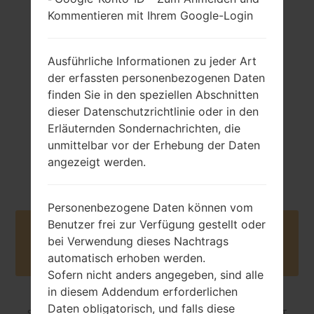
Kommentieren mit Ihrem Google-Login
67.3 gramm (2.36
Abnehmbar Li-Ion
unzen)
800 mAh
Ausführliche Informationen zu jeder Art
der erfassten personenbezogenen Daten
finden Sie in den speziellen Abschnitten
dieser Datenschutzrichtlinie oder in den
Erläuternden Sondernachrichten, die
unmittelbar vor der Erhebung der Daten
Feb 2012
NA
angezeigt werden.
Personenbezogene Daten können vom
Benutzer frei zur Verfügung gestellt oder
Buy accessories on Amazon
bei Verwendung dieses Nachtrags
automatisch erhoben werden.
Sofern nicht anders angegeben, sind alle
in diesem Addendum erforderlichen
Daten obligatorisch, und falls diese
Startseite
→
Serie
→
Others
→
SamsungGT-E1055T