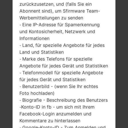
zurückzusetzen, und (falls Sie ein
Abonnent sind), um Sfirmware Team-
SAMSUNG GT-E1055T
Werbemitteilungen zu senden
Eine IP-Adresse für Spamerkennung
-
AUS DER SERIE
und Kontosicherheit, Netzwerk und
Informationen
Land, für spezielle Angebote für jedes
-
Land und Statistiken
Marke des Telefons für spezielle
-
Angebote für jedes Gerät und Statistiken
1.43 Zoll (~13.5%
-
Telefonmodell für spezielle Angebote
Bildschirm zu
-
-
Körper Verhältnis)
für jedes Gerät und Statistiken
128 x 128 Pixel (~127
Benutzerbild - (wenn Sie Ihr echtes
-
Dichte der Pixel pro
Foto hochladen)
Zoll)
Biografie - Beschreibung des Benutzers
-
Konto-ID in fb - um sich mit Ihrem
-
Facebook-Login anzumelden und
Kommentare zu hinterlassen
Google-Konto-ID - Zum Anmelden und
-