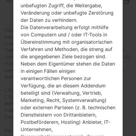
GT-E1055T
unbefugten Zugriff, die Weitergabe,
Veränderung oder unbefugte Zerstörung
der Daten zu verhindern.
Modell und seine Eigenschaften
Die Datenverarbeitung erfolgt mithilfe
Modell
SamsungGT-E1055T
von Computern und / oder IT-Tools in
Serie
Others
Übereinstimmung mit organisatorischen
Ausgabe
Feb 2012
Verfahren und Methoden, die streng auf
Tiefe
13.4 millimeter (0.53 Zoll)
die angegebenen Ziele bezogen sind.
Abmessungen (Breite /
107.5 x 45.4 millimeter (4.23
Neben dem Eigentümer stehen die Daten
Höhe)
x 1.79 Zoll)
Gewicht
67.3 gramm (2.36 unzen)
in einigen Fällen einigen
Betriebssystem
-
verantwortlichen Personen zur
Ausrüstung
Verfügung, die an diesem Addendum
CPU
-
beteiligt sind (Verwaltung, Vertrieb,
CPU-Kerne
-
Marketing, Recht, Systemverwaltung)
Betriebsgedächtnis
-
oder externen Parteien (z. B. technischen
Interner Speicher
64MB
Dienstleistern von Drittanbietern,
Externer Speicher
-
Postbeförderern, Hosting) Anbieter, IT-
Netzwerk und Daten
Unternehmen,
Ein paar Plätze für SIM-
Mini-SIM