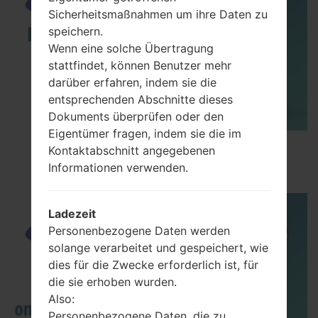
Sicherheitsmaßnahmen um ihre Daten zu
speichern.
Wenn eine solche Übertragung
stattfindet, können Benutzer mehr
darüber erfahren, indem sie die
entsprechenden Abschnitte dieses
Dokuments überprüfen oder den
Eigentümer fragen, indem sie die im
How to Enable Developer Options & USB
Kontaktabschnitt angegebenen
Debugging on Samsung ?
Informationen verwenden.
Ladezeit
Personenbezogene Daten werden
solange verarbeitet und gespeichert, wie
dies für die Zwecke erforderlich ist, für
die sie erhoben wurden.
Also:
Personenbezogene Daten, die zu