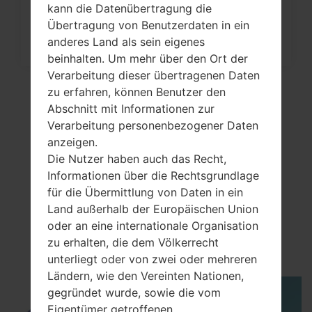
kann die Datenübertragung die
Wie kann man die
Übertragung von Benutzerdaten in ein
Werkseinstellungen durch Menü
anderes Land als sein eigenes
auf...
beinhalten. Um mehr über den Ort der
Verarbeitung dieser übertragenen Daten
zu erfahren, können Benutzer den
Abschnitt mit Informationen zur
Verarbeitung personenbezogener Daten
anzeigen.
Die Nutzer haben auch das Recht,
Informationen über die Rechtsgrundlage
für die Übermittlung von Daten in ein
Land außerhalb der Europäischen Union
VideoSamsung GT-
oder an eine internationale Organisation
E1055T
zu erhalten, die dem Völkerrecht
unterliegt oder von zwei oder mehreren
Ländern, wie den Vereinten Nationen,
gegründet wurde, sowie die vom
Eigentümer getroffenen