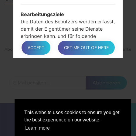
Bearbeitungsziele
Die Daten des Benutzers werden erfasst,
ABONNIEREN
damit der Eigentümer seine Dienste
erbringen kann, und für folgende
Zwecke: Verwalten Sie Kontakte, senden
ACCEPT
GET ME OUT OF HERE
Abonnieren Sie unsere Mailingliste und erhalten Sie interessante
Sie Nachrichten und kommentieren Sie
Materialien und Updates per E-Mail.
den Inhalt.
In den entsprechenden Abschnitten
Abonnieren
dieses Dokuments finden Benutzer
zusätzliche detaillierte Informationen
zum Zweck der Verarbeitung und die für
jedes Ziel verwendeten spezifischen
FÜR BLOGGER
NACHRICHTEN
VERGLEICHE
This website uses cookies to ensure you get
persönlichen Daten.
KONTAKTE
VERTRAULICHKEIT
the best experience on our website.
NUTZUNGSBEDINGUNGEN
Learn more
Ausführliche Informationen zum