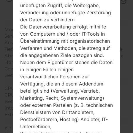
GT-E1190C
unbefugten Zugriff, die Weitergabe,
Veränderung oder unbefugte Zerstörung
der Daten zu verhindern.
Modell und seine Eigenschaften
Die Datenverarbeitung erfolgt mithilfe
Modell
SamsungGT-E1190C
von Computern und / oder IT-Tools in
Serie
Others
Übereinstimmung mit organisatorischen
Ausgabe
Juli, 2011
Verfahren und Methoden, die streng auf
Tiefe
18.9 millimeter (0.74 Zoll)
die angegebenen Ziele bezogen sind.
Abmessungen (Breite /
88 x 44 millimeter (3.46 x
Neben dem Eigentümer stehen die Daten
Höhe)
1.73 Zoll)
Gewicht
71 gramm (2.50 unzen)
in einigen Fällen einigen
Betriebssystem
-
verantwortlichen Personen zur
Ausrüstung
Verfügung, die an diesem Addendum
CPU
-
beteiligt sind (Verwaltung, Vertrieb,
CPU-Kerne
-
Marketing, Recht, Systemverwaltung)
Betriebsgedächtnis
-
oder externen Parteien (z. B. technischen
Interner Speicher
32MB
Dienstleistern von Drittanbietern,
Externer Speicher
-
Postbeförderern, Hosting) Anbieter, IT-
Netzwerk und Daten
Unternehmen,
Ein paar Plätze für SIM-
Mini-SIM