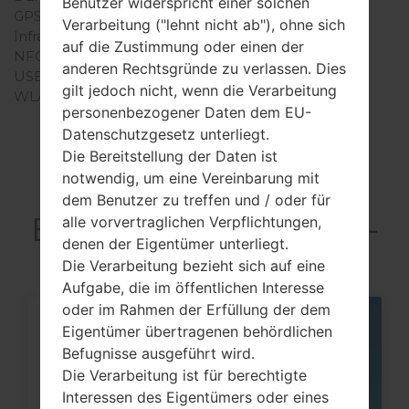
Benutzer widerspricht einer solchen
GPS
-
Verarbeitung ("lehnt nicht ab"), ohne sich
Infrarotanschluss
-
auf die Zustimmung oder einen der
NFC
-
anderen Rechtsgründe zu verlassen. Dies
USB
-
gilt jedoch nicht, wenn die Verarbeitung
WLAN
-
personenbezogener Daten dem EU-
Datenschutzgesetz unterliegt.
Die Bereitstellung der Daten ist
notwendig, um eine Vereinbarung mit
Articles LGGT-
dem Benutzer zu treffen und / oder für
E1190C(Samsung GT-
alle vorvertraglichen Verpflichtungen,
denen der Eigentümer unterliegt.
E1190C)
Die Verarbeitung bezieht sich auf eine
Aufgabe, die im öffentlichen Interesse
oder im Rahmen der Erfüllung der dem
Eigentümer übertragenen behördlichen
06
MAI
Befugnisse ausgeführt wird.
Die Verarbeitung ist für berechtigte
Interessen des Eigentümers oder eines