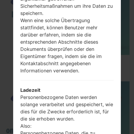
Sicherheitsmaßnahmen um ihre Daten zu
speichern.
Wenn eine solche Übertragung
stattfindet, können Benutzer mehr
darüber erfahren, indem sie die
entsprechenden Abschnitte dieses
Dokuments überprüfen oder den
Eigentümer fragen, indem sie die im
How to Enable Developer Options & USB
Kontaktabschnitt angegebenen
Debugging on Samsung ?
Informationen verwenden.
Ladezeit
Personenbezogene Daten werden
solange verarbeitet und gespeichert, wie
dies für die Zwecke erforderlich ist, für
die sie erhoben wurden.
Also:
Personenbezogene Daten, die zu