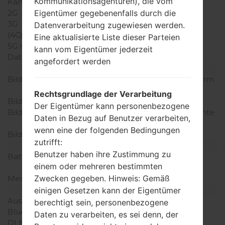
Kommunikationsagenturen), die vom
Karten
Eigentümer gegebenenfalls durch die
2G
GSM 900/1800MHz
3G
-
Datenverarbeitung zugewiesen werden.
(4G) LTE
-
Eine aktualisierte Liste dieser Parteien
5G network
-
kann vom Eigentümer jederzeit
Daten
-
angefordert werden
Anzeige
Bildschirmgröße
1.43 Zoll (~17.0% Bildschirm
zu Körper Verhältnis)
Rechtsgrundlage der Verarbeitung
Bildschirmtyp
CSTN
Der Eigentümer kann personenbezogene
Bildschirmerweiterung
128 x 128 Pixel (~127 Dichte
Daten in Bezug auf Benutzer verarbeiten,
der Pixel pro Zoll)
wenn eine der folgenden Bedingungen
Bildschirmfarben
65K Farben
zutrifft:
Batterie und Tastatur
Benutzer haben ihre Zustimmung zu
Batteriekapazität
Abnehmbar Li-Ion 800
einem oder mehreren bestimmten
mAh
Zwecken gegeben. Hinweis: Gemäß
Mechanische Tastatur
Ja
Interfaces
einigen Gesetzen kann der Eigentümer
Ausgabe für Audio
-
berechtigt sein, personenbezogene
Bluetooth
-
Daten zu verarbeiten, es sei denn, der
DLNA
-