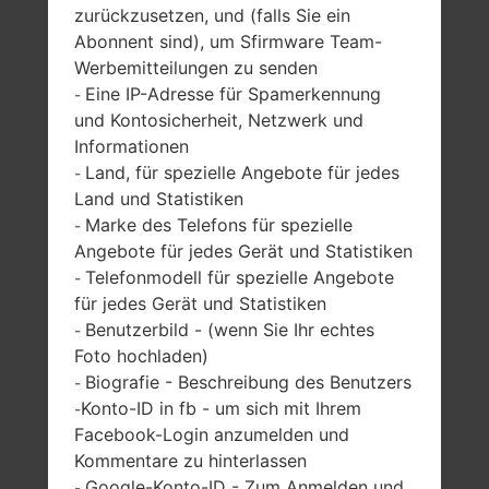
zurückzusetzen, und (falls Sie ein
Abonnent sind), um Sfirmware Team-
SAMSUNG GT-E1190C
Werbemitteilungen zu senden
Eine IP-Adresse für Spamerkennung
-
AUS DER SERIE
und Kontosicherheit, Netzwerk und
Informationen
Land, für spezielle Angebote für jedes
-
Land und Statistiken
Marke des Telefons für spezielle
-
Angebote für jedes Gerät und Statistiken
1.43 Zoll (~17.0%
-
Telefonmodell für spezielle Angebote
Bildschirm zu
-
-
Körper Verhältnis)
für jedes Gerät und Statistiken
128 x 128 Pixel (~127
Benutzerbild - (wenn Sie Ihr echtes
-
Dichte der Pixel pro
Foto hochladen)
Zoll)
Biografie - Beschreibung des Benutzers
-
Konto-ID in fb - um sich mit Ihrem
-
Facebook-Login anzumelden und
Kommentare zu hinterlassen
Google-Konto-ID - Zum Anmelden und
-