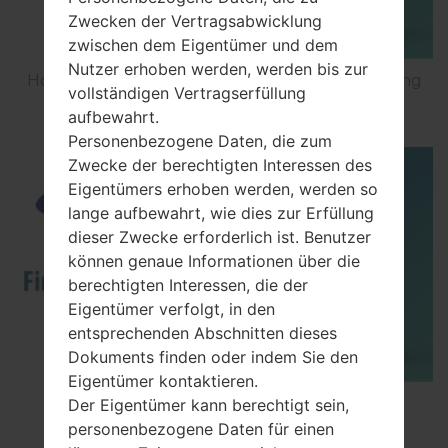
Zwecken der Vertragsabwicklung
zwischen dem Eigentümer und dem
Nutzer erhoben werden, werden bis zur
How to Factory Reset through code on Samsung
vollständigen Vertragserfüllung
GT-S5560?
aufbewahrt.
Personenbezogene Daten, die zum
Zwecke der berechtigten Interessen des
Eigentümers erhoben werden, werden so
lange aufbewahrt, wie dies zur Erfüllung
dieser Zwecke erforderlich ist. Benutzer
können genaue Informationen über die
berechtigten Interessen, die der
Eigentümer verfolgt, in den
entsprechenden Abschnitten dieses
Dokuments finden oder indem Sie den
Eigentümer kontaktieren.
How to Flash Stock Firmware on Samsung
Der Eigentümer kann berechtigt sein,
Smartphone using Odin?
personenbezogene Daten für einen