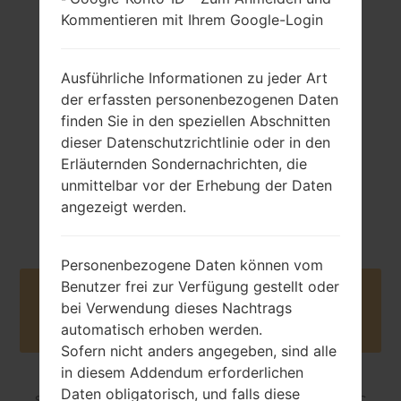
Kommentieren mit Ihrem Google-Login
71 gramm (2.50
Abnehmbar Li-Ion
unzen)
800 mAh
Ausführliche Informationen zu jeder Art
der erfassten personenbezogenen Daten
finden Sie in den speziellen Abschnitten
dieser Datenschutzrichtlinie oder in den
Erläuternden Sondernachrichten, die
unmittelbar vor der Erhebung der Daten
Juli, 2011
NA
angezeigt werden.
Personenbezogene Daten können vom
Benutzer frei zur Verfügung gestellt oder
Buy accessories on Amazon
bei Verwendung dieses Nachtrags
automatisch erhoben werden.
Sofern nicht anders angegeben, sind alle
in diesem Addendum erforderlichen
Daten obligatorisch, und falls diese
Startseite
→
Serie
→
Others
→
SamsungGT-E1190C