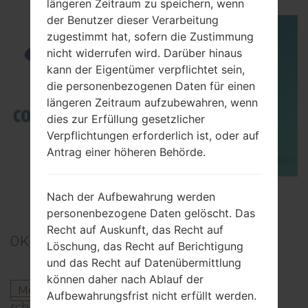
längeren Zeitraum zu speichern, wenn
der Benutzer dieser Verarbeitung
zugestimmt hat, sofern die Zustimmung
nicht widerrufen wird. Darüber hinaus
kann der Eigentümer verpflichtet sein,
die personenbezogenen Daten für einen
längeren Zeitraum aufzubewahren, wenn
dies zur Erfüllung gesetzlicher
Verpflichtungen erforderlich ist, oder auf
Antrag einer höheren Behörde.
TOP 5 SECRET CODES for Samsung
Nach der Aufbewahrung werden
personenbezogene Daten gelöscht. Das
Recht auf Auskunft, das Recht auf
0
Kommentare
Löschung, das Recht auf Berichtigung
und das Recht auf Datenübermittlung
können daher nach Ablauf der
Melden Sie sich an
um einen Kommentar zu
Aufbewahrungsfrist nicht erfüllt werden.
schreiben.