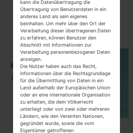
kann die Datenübertragung die
Übertragung von Benutzerdaten in ein
anderes Land als sein eigenes
VideoSamsung GT-
beinhalten. Um mehr über den Ort der
Verarbeitung dieser übertragenen Daten
M7600BBeat DJ
zu erfahren, können Benutzer den
Abschnitt mit Informationen zur
Verarbeitung personenbezogener Daten
anzeigen.
Die Nutzer haben auch das Recht,
Informationen über die Rechtsgrundlage
für die Übermittlung von Daten in ein
Land außerhalb der Europäischen Union
oder an eine internationale Organisation
zu erhalten, die dem Völkerrecht
unterliegt oder von zwei oder mehreren
Ländern, wie den Vereinten Nationen,
gegründet wurde, sowie die vom
How to Enable Developer Options & USB
Eigentümer getroffenen
Debugging on Samsung ?