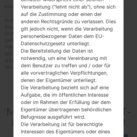
Verarbeitung ("lehnt nicht ab"), ohne sich
Mechanische Tastatur
-
Interfaces
auf die Zustimmung oder einen der
Ausgabe für Audio
3.5mm jack
anderen Rechtsgründe zu verlassen. Dies
Bluetooth
Version 2.0, A2DP
gilt jedoch nicht, wenn die Verarbeitung
DLNA
-
personenbezogener Daten dem EU-
GPS
Ja, mit A-GPS
Datenschutzgesetz unterliegt.
Infrarotanschluss
-
Die Bereitstellung der Daten ist
NFC
-
notwendig, um eine Vereinbarung mit
USB
microUSB 2.0
dem Benutzer zu treffen und / oder für
WLAN
-
alle vorvertraglichen Verpflichtungen,
denen der Eigentümer unterliegt.
Die Verarbeitung bezieht sich auf eine
Aufgabe, die im öffentlichen Interesse
Articles LGGT-
oder im Rahmen der Erfüllung der dem
M7600B(Samsung GT-
Eigentümer übertragenen behördlichen
Befugnisse ausgeführt wird.
M7600B) akaBeat DJ
Die Verarbeitung ist für berechtigte
Interessen des Eigentümers oder eines