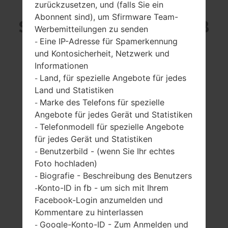
zurückzusetzen, und (falls Sie ein
Abonnent sind), um Sfirmware Team-
SAMSUNG GT-M7600B
Werbemitteilungen zu senden
Eine IP-Adresse für Spamerkennung
-
AUS DER BEAT DJ
und Kontosicherheit, Netzwerk und
Informationen
SERIE
Land, für spezielle Angebote für jedes
-
Land und Statistiken
Marke des Telefons für spezielle
-
Angebote für jedes Gerät und Statistiken
Telefonmodell für spezielle Angebote
-
für jedes Gerät und Statistiken
2.8 Zoll (~39.1%
-
Benutzerbild - (wenn Sie Ihr echtes
-
Bildschirm zu
-
Foto hochladen)
Körper Verhältnis)
Biografie - Beschreibung des Benutzers
-
240 x 400 Pixel
(~167 Dichte der
Konto-ID in fb - um sich mit Ihrem
-
Pixel pro Zoll)
Facebook-Login anzumelden und
Kommentare zu hinterlassen
Google-Konto-ID - Zum Anmelden und
-