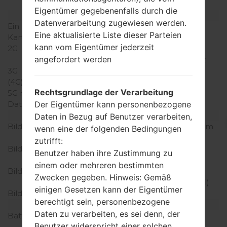
(dedizierter Slot)
Eigentümer gegebenenfalls durch die
Netzwerk und Daten
Datenverarbeitung zugewiesen werden.
Ein paar Plätze für SIM-
Mini-SIM
Eine aktualisierte Liste dieser Parteien
Karten
kann vom Eigentümer jederzeit
2G
GSM
angefordert werden
850/900/1800/1900MHz
3G
HSDPA 900/2100MHz
(4G) LTE
-
Rechtsgrundlage der Verarbeitung
5G network
-
Der Eigentümer kann personenbezogene
Daten
GPRS/EDGE
Anzeige
Daten in Bezug auf Benutzer verarbeiten,
Bildschirmgröße
2.8 Zoll (~39.1% Bildschirm
wenn eine der folgenden Bedingungen
zu Körper Verhältnis)
zutrifft:
Bildschirmtyp
AMOLED kapazitiver
Benutzer haben ihre Zustimmung zu
Touchscreen
einem oder mehreren bestimmten
Bildschirmerweiterung
240 x 400 Pixel (~167
Zwecken gegeben. Hinweis: Gemäß
Dichte der Pixel pro Zoll)
einigen Gesetzen kann der Eigentümer
Bildschirmfarben
16M Farben
berechtigt sein, personenbezogene
Batterie und Tastatur
Daten zu verarbeiten, es sei denn, der
Batteriekapazität
Abnehmbar Li-Ion 960
Benutzer widerspricht einer solchen
mAh