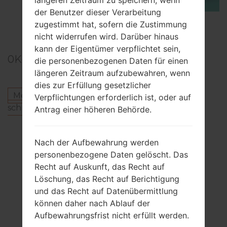
der Benutzer dieser Verarbeitung
TOP 5 SECRET CODES for Samsung
zugestimmt hat, sofern die Zustimmung
nicht widerrufen wird. Darüber hinaus
kann der Eigentümer verpflichtet sein,
0
Kommentare
die personenbezogenen Daten für einen
längeren Zeitraum aufzubewahren, wenn
dies zur Erfüllung gesetzlicher
Melden Sie sich an
um einen Kommentar zu
Verpflichtungen erforderlich ist, oder auf
schreiben.
Antrag einer höheren Behörde.
Andere Modelle aus dieser Serie
Nach der Aufbewahrung werden
SamsungBeat DJGT-M7600
personenbezogene Daten gelöscht. Das
SamsungBeat DJGT-M7600H
Recht auf Auskunft, das Recht auf
SamsungBeat DJGT-M7603
Löschung, das Recht auf Berichtigung
und das Recht auf Datenübermittlung
können daher nach Ablauf der
ABONNIEREN
Aufbewahrungsfrist nicht erfüllt werden.