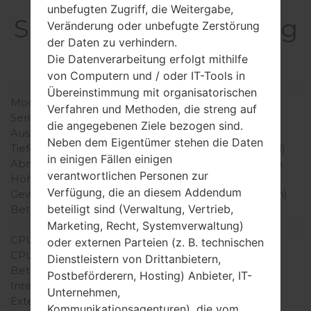
unbefugten Zugriff, die Weitergabe,
SpezifikationSamsung
Veränderung oder unbefugte Zerstörung
der Daten zu verhindern.
GT-M7600BBeat DJ
Die Datenverarbeitung erfolgt mithilfe
von Computern und / oder IT-Tools in
Modell und seine Eigenschaften
Übereinstimmung mit organisatorischen
Modell
SamsungGT-M7600B
Verfahren und Methoden, die streng auf
Serie
Beat DJ
die angegebenen Ziele bezogen sind.
Ausgabe
Mai, 2009
Neben dem Eigentümer stehen die Daten
Tiefe
13.9 millimeter (0.55 Zoll)
in einigen Fällen einigen
Abmessungen (Breite /
112 x 51 millimeter (4.41 x
verantwortlichen Personen zur
Höhe)
2.01 Zoll)
Verfügung, die an diesem Addendum
Gewicht
99.7 gramm (3.49 unzen)
beteiligt sind (Verwaltung, Vertrieb,
Betriebssystem
-
Ausrüstung
Marketing, Recht, Systemverwaltung)
CPU
-
oder externen Parteien (z. B. technischen
CPU-Kerne
-
Dienstleistern von Drittanbietern,
Betriebsgedächtnis
-
Postbeförderern, Hosting) Anbieter, IT-
Interner Speicher
50MB
Unternehmen,
Externer Speicher
microSD, zu 16 GB
Kommunikationsagenturen), die vom