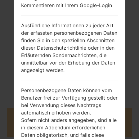
Kommentieren mit Ihrem Google-Login
Ausführliche Informationen zu jeder Art
99.7 gramm (3.49
Abnehmbar Li-Ion
der erfassten personenbezogenen Daten
unzen)
960 mAh
finden Sie in den speziellen Abschnitten
dieser Datenschutzrichtlinie oder in den
Erläuternden Sondernachrichten, die
unmittelbar vor der Erhebung der Daten
angezeigt werden.
Mai, 2009
NA
Personenbezogene Daten können vom
Benutzer frei zur Verfügung gestellt oder
bei Verwendung dieses Nachtrags
automatisch erhoben werden.
Buy accessories on Amazon
Sofern nicht anders angegeben, sind alle
in diesem Addendum erforderlichen
Daten obligatorisch, und falls diese