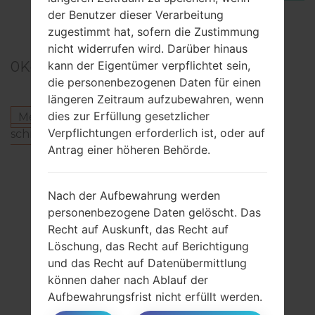
der Benutzer dieser Verarbeitung
TOP 5 SECRET CODES for Samsung
zugestimmt hat, sofern die Zustimmung
nicht widerrufen wird. Darüber hinaus
kann der Eigentümer verpflichtet sein,
0
Kommentare
die personenbezogenen Daten für einen
längeren Zeitraum aufzubewahren, wenn
dies zur Erfüllung gesetzlicher
Melden Sie sich an
um einen Kommentar zu
Verpflichtungen erforderlich ist, oder auf
schreiben.
Antrag einer höheren Behörde.
Andere Modelle aus dieser Serie
SamsungUltra SGT-S7350H
Nach der Aufbewahrung werden
SamsungUltra SGT-S7350I
personenbezogene Daten gelöscht. Das
Recht auf Auskunft, das Recht auf
Löschung, das Recht auf Berichtigung
ABONNIEREN
und das Recht auf Datenübermittlung
können daher nach Ablauf der
Aufbewahrungsfrist nicht erfüllt werden.