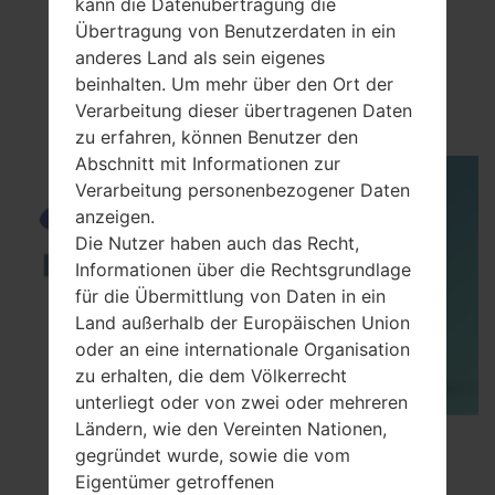
kann die Datenübertragung die
Übertragung von Benutzerdaten in ein
anderes Land als sein eigenes
VideoSamsung GT-
beinhalten. Um mehr über den Ort der
S7350Ultra S
Verarbeitung dieser übertragenen Daten
zu erfahren, können Benutzer den
Abschnitt mit Informationen zur
Verarbeitung personenbezogener Daten
anzeigen.
Die Nutzer haben auch das Recht,
Informationen über die Rechtsgrundlage
für die Übermittlung von Daten in ein
Land außerhalb der Europäischen Union
oder an eine internationale Organisation
zu erhalten, die dem Völkerrecht
unterliegt oder von zwei oder mehreren
Ländern, wie den Vereinten Nationen,
How to Enable Developer Options & USB
gegründet wurde, sowie die vom
Debugging on Samsung ?
Eigentümer getroffenen