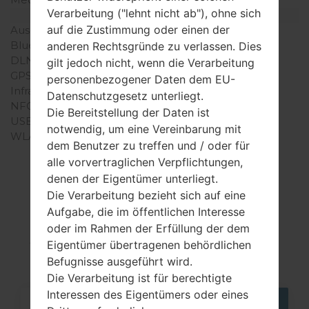
Verarbeitung ("lehnt nicht ab"), ohne sich
Interfaces
auf die Zustimmung oder einen der
Ausgabe für Audio
-
Bluetooth
Version 2.1, A2DP
anderen Rechtsgründe zu verlassen. Dies
DLNA
-
gilt jedoch nicht, wenn die Verarbeitung
GPS
Ja, mit A-GPS
personenbezogener Daten dem EU-
Infrarotanschluss
-
Datenschutzgesetz unterliegt.
NFC
-
Die Bereitstellung der Daten ist
USB
microUSB 2.0
notwendig, um eine Vereinbarung mit
WLAN
-
dem Benutzer zu treffen und / oder für
alle vorvertraglichen Verpflichtungen,
denen der Eigentümer unterliegt.
Die Verarbeitung bezieht sich auf eine
Articles LGGT-
Aufgabe, die im öffentlichen Interesse
S7350(Samsung GT-
oder im Rahmen der Erfüllung der dem
Eigentümer übertragenen behördlichen
S7350) akaUltra S
Befugnisse ausgeführt wird.
Die Verarbeitung ist für berechtigte
Interessen des Eigentümers oder eines