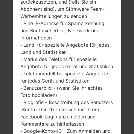
zurückzusetzen, und (falls Sie ein
Abonnent sind), um Sfirmware Team-
SAMSUNG GT-S7350
Werbemitteilungen zu senden
Eine IP-Adresse für Spamerkennung
-
AUS DER ULTRA S
und Kontosicherheit, Netzwerk und
Informationen
SERIE
Land, für spezielle Angebote für jedes
-
Land und Statistiken
Marke des Telefons für spezielle
-
Angebote für jedes Gerät und Statistiken
Telefonmodell für spezielle Angebote
-
für jedes Gerät und Statistiken
2.6 Zoll (~35.1%
-
Benutzerbild - (wenn Sie Ihr echtes
-
Bildschirm zu
-
Foto hochladen)
Körper Verhältnis)
Biografie - Beschreibung des Benutzers
-
240 x 400 Pixel
Konto-ID in fb - um sich mit Ihrem
(~179 Dichte der
-
Pixel pro Zoll)
Facebook-Login anzumelden und
Kommentare zu hinterlassen
Google-Konto-ID - Zum Anmelden und
-