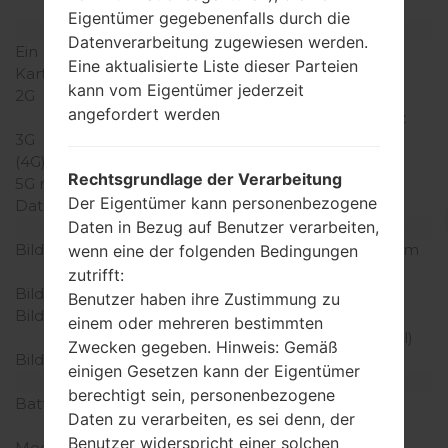
(dedizierter Slot)
Eigentümer gegebenenfalls durch die
Netzwerk und Daten
Datenverarbeitung zugewiesen werden.
Ein paar Plätze für SIM-
Mini-SIM
Eine aktualisierte Liste dieser Parteien
Karten
kann vom Eigentümer jederzeit
2G
GSM
angefordert werden
850/900/1800/1900MHz
3G
HSDPA 900/2100MHz
(4G) LTE
-
Rechtsgrundlage der Verarbeitung
5G network
-
Der Eigentümer kann personenbezogene
Daten
GPRS/EDGE
Daten in Bezug auf Benutzer verarbeiten,
Anzeige
Bildschirmgröße
2.6 Zoll (~35.1% Bildschirm
wenn eine der folgenden Bedingungen
zu Körper Verhältnis)
zutrifft:
Bildschirmtyp
TFT
Benutzer haben ihre Zustimmung zu
Bildschirmerweiterung
240 x 400 Pixel (~179
einem oder mehreren bestimmten
Dichte der Pixel pro Zoll)
Zwecken gegeben. Hinweis: Gemäß
Bildschirmfarben
16M Farben
einigen Gesetzen kann der Eigentümer
Batterie und Tastatur
berechtigt sein, personenbezogene
Batteriekapazität
Abnehmbar Li-Ion 880
Daten zu verarbeiten, es sei denn, der
mAh
Benutzer widerspricht einer solchen
Mechanische Tastatur
Ja