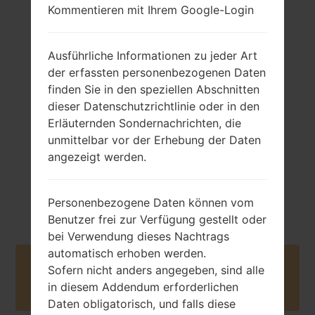
Kommentieren mit Ihrem Google-Login
Ausführliche Informationen zu jeder Art
110 gramm (3.88
Abnehmbar Li-Ion
der erfassten personenbezogenen Daten
unzen)
880 mAh
finden Sie in den speziellen Abschnitten
dieser Datenschutzrichtlinie oder in den
Erläuternden Sondernachrichten, die
unmittelbar vor der Erhebung der Daten
angezeigt werden.
Mai, 2009
NA
Personenbezogene Daten können vom
Benutzer frei zur Verfügung gestellt oder
bei Verwendung dieses Nachtrags
automatisch erhoben werden.
Buy accessories on Amazon
Sofern nicht anders angegeben, sind alle
in diesem Addendum erforderlichen
Daten obligatorisch, und falls diese