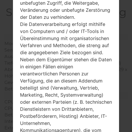
unbefugten Zugriff, die Weitergabe,
SpezifikationSamsung
Veränderung oder unbefugte Zerstörung
der Daten zu verhindern.
GT-S7350Ultra S
Die Datenverarbeitung erfolgt mithilfe
von Computern und / oder IT-Tools in
Modell und seine Eigenschaften
Übereinstimmung mit organisatorischen
Modell
SamsungGT-S7350
Verfahren und Methoden, die streng auf
Serie
Ultra S
die angegebenen Ziele bezogen sind.
Ausgabe
Mai, 2009
Neben dem Eigentümer stehen die Daten
Tiefe
12.6 millimeter (0.50 Zoll)
in einigen Fällen einigen
Abmessungen (Breite /
109 x 50.3 millimeter (4.29 x
verantwortlichen Personen zur
Höhe)
1.98Zoll)
Verfügung, die an diesem Addendum
Gewicht
110 gramm (3.88 unzen)
beteiligt sind (Verwaltung, Vertrieb,
Betriebssystem
-
Marketing, Recht, Systemverwaltung)
Ausrüstung
CPU
-
oder externen Parteien (z. B. technischen
CPU-Kerne
-
Dienstleistern von Drittanbietern,
Betriebsgedächtnis
-
Postbeförderern, Hosting) Anbieter, IT-
Interner Speicher
100MB
Unternehmen,
Externer Speicher
microSD, zu 16 GB
Kommunikationsagenturen), die vom