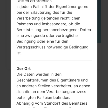
Dritten erforderlich.
06
MAI
In jedem Fall hilft der Eigentümer gerne
bei der Erläuterung des für die
Verarbeitung geltenden rechtlichen
Rahmens und insbesondere, ob die
Bereitstellung personenbezogener Daten
eine zwingende oder vertragliche
Bedingung oder eine für den
Vertragsschluss notwendige Bedingung
Wie kann man die
ist.
Werkseinstellungen durch Code au
Samsung...
Der Ort
Die Daten werden in den
Geschäftsräumen des Eigentümers und
an anderen Stellen verarbeitet, an denen
sich die an dem Verarbeitungsprozess
beteiligten Parteien befinden.
Abhängig vom Standort des Benutzers