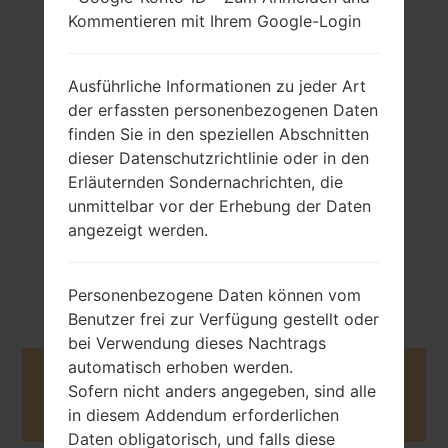
Kommentieren mit Ihrem Google-Login
Ausführliche Informationen zu jeder Art
105 gramm (3.70
Abnehmbar Li-Ion
der erfassten personenbezogenen Daten
unzen)
880 mAh
finden Sie in den speziellen Abschnitten
dieser Datenschutzrichtlinie oder in den
Erläuternden Sondernachrichten, die
unmittelbar vor der Erhebung der Daten
angezeigt werden.
Februar, 2009
NA
Personenbezogene Daten können vom
Benutzer frei zur Verfügung gestellt oder
bei Verwendung dieses Nachtrags
automatisch erhoben werden.
Buy accessories on Amazon
Sofern nicht anders angegeben, sind alle
in diesem Addendum erforderlichen
Daten obligatorisch, und falls diese