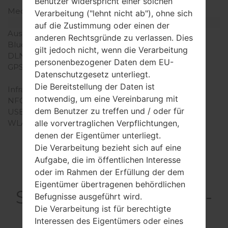
Benutzer widerspricht einer solchen
Mechanische Tastatur
-
Verarbeitung ("lehnt nicht ab"), ohne sich
Interfaces
auf die Zustimmung oder einen der
Ausgabe für Audio
-
anderen Rechtsgründe zu verlassen. Dies
Bluetooth
Version 2.1, A2DP
gilt jedoch nicht, wenn die Verarbeitung
DLNA
-
personenbezogener Daten dem EU-
GPS
Ja, mit A-GPS; optional
Datenschutzgesetz unterliegt.
navigation software
Die Bereitstellung der Daten ist
Infrarotanschluss
-
notwendig, um eine Vereinbarung mit
NFC
-
dem Benutzer zu treffen und / oder für
USB
microUSB 2.0
alle vorvertraglichen Verpflichtungen,
WLAN
-
denen der Eigentümer unterliegt.
Die Verarbeitung bezieht sich auf eine
Aufgabe, die im öffentlichen Interesse
oder im Rahmen der Erfüllung der dem
Articles LGGT-
Eigentümer übertragenen behördlichen
S8301C(Samsung GT-
Befugnisse ausgeführt wird.
Die Verarbeitung ist für berechtigte
S8301C) akaUltra
Interessen des Eigentümers oder eines