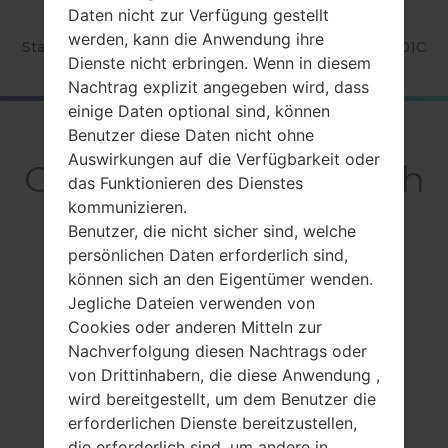
Daten nicht zur Verfügung gestellt
werden, kann die Anwendung ihre
Startseite
→
Serie
→
Ultra Touch
→
SamsungGT-S8301C
Dienste nicht erbringen. Wenn in diesem
Nachtrag explizit angegeben wird, dass
einige Daten optional sind, können
RückblickSamsung
Benutzer diese Daten nicht ohne
Auswirkungen auf die Verfügbarkeit oder
GT-S8301CUltra Touch
das Funktionieren des Dienstes
kommunizieren.
Benutzer, die nicht sicher sind, welche
persönlichen Daten erforderlich sind,
können sich an den Eigentümer wenden.
Jegliche Dateien verwenden von
Vergleiche
Cookies oder anderen Mitteln zur
Nachverfolgung diesen Nachtrags oder
von Drittinhabern, die diese Anwendung ,
wird bereitgestellt, um dem Benutzer die
erforderlichen Dienste bereitzustellen,
die erforderlich sind, um andere in