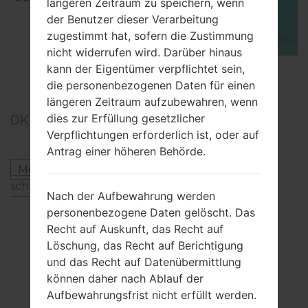
längeren Zeitraum zu speichern, wenn
der Benutzer dieser Verarbeitung
zugestimmt hat, sofern die Zustimmung
nicht widerrufen wird. Darüber hinaus
kann der Eigentümer verpflichtet sein,
TOP 5 SECRET CODES for Samsung
die personenbezogenen Daten für einen
längeren Zeitraum aufzubewahren, wenn
dies zur Erfüllung gesetzlicher
0
Kommentare
Verpflichtungen erforderlich ist, oder auf
Antrag einer höheren Behörde.
Melden Sie sich an
um einen Kommentar zu
schreiben.
Nach der Aufbewahrung werden
personenbezogene Daten gelöscht. Das
Andere Modelle aus dieser Serie
Recht auf Auskunft, das Recht auf
SamsungUltra TouchGT-S8300
Löschung, das Recht auf Berichtigung
SamsungUltra TouchGT-S8300C
und das Recht auf Datenübermittlung
SamsungUltra TouchGT-S8300N
können daher nach Ablauf der
SamsungUltra TouchGT-S8300V
Aufbewahrungsfrist nicht erfüllt werden.