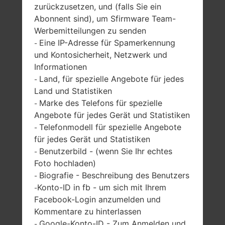
zurückzusetzen, und (falls Sie ein
Abonnent sind), um Sfirmware Team-
SAMSUNG GT-S8301C
Werbemitteilungen zu senden
Eine IP-Adresse für Spamerkennung
-
AUS DER ULTRA
und Kontosicherheit, Netzwerk und
Informationen
TOUCH SERIE
Land, für spezielle Angebote für jedes
-
Land und Statistiken
Marke des Telefons für spezielle
-
Angebote für jedes Gerät und Statistiken
Telefonmodell für spezielle Angebote
-
für jedes Gerät und Statistiken
2.8 Zoll, (~39.4%
-
Benutzerbild - (wenn Sie Ihr echtes
Bildschirm zu
-
-
Körper Verhältnis)
Foto hochladen)
240 x 400 Pixel,
Biografie - Beschreibung des Benutzers
-
(~167 Dichte der
Konto-ID in fb - um sich mit Ihrem
-
Pixel pro Zoll)
Facebook-Login anzumelden und
Kommentare zu hinterlassen
Google-Konto-ID - Zum Anmelden und
-