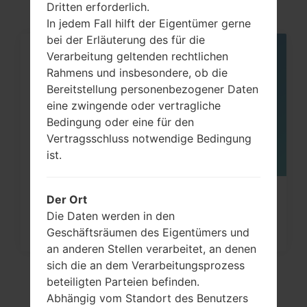
Touch
Dritten erforderlich.
In jedem Fall hilft der Eigentümer gerne
bei der Erläuterung des für die
Verarbeitung geltenden rechtlichen
06
MAI
Rahmens und insbesondere, ob die
Bereitstellung personenbezogener Daten
eine zwingende oder vertragliche
Bedingung oder eine für den
Vertragsschluss notwendige Bedingung
ist.
Wie kann man die
Der Ort
Die Daten werden in den
Werkseinstellungen durch Code au
Geschäftsräumen des Eigentümers und
Samsung...
an anderen Stellen verarbeitet, an denen
sich die an dem Verarbeitungsprozess
beteiligten Parteien befinden.
Abhängig vom Standort des Benutzers