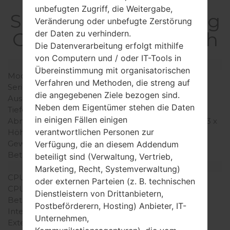
unbefugten Zugriff, die Weitergabe,
SpezifikationSamsung
Veränderung oder unbefugte Zerstörung
der Daten zu verhindern.
GT-S8301CUltra Touch
Die Datenverarbeitung erfolgt mithilfe
von Computern und / oder IT-Tools in
Modell und seine Eigenschaften
Übereinstimmung mit organisatorischen
Modell
SamsungGT-S8301C
Verfahren und Methoden, die streng auf
Serie
Ultra Touch
die angegebenen Ziele bezogen sind.
Ausgabe
Februar, 2009
Neben dem Eigentümer stehen die Daten
Tiefe
12.7 millimeter (0.5 Zoll)
in einigen Fällen einigen
Abmessungen (Breite /
110 x 51.5 millimeter (4.33 x
verantwortlichen Personen zur
Höhe)
2.03 Zoll)
Gewicht
105 gramm (3.70 unzen)
Verfügung, die an diesem Addendum
Betriebssystem
-
beteiligt sind (Verwaltung, Vertrieb,
Ausrüstung
Marketing, Recht, Systemverwaltung)
CPU
-
oder externen Parteien (z. B. technischen
CPU-Kerne
-
Dienstleistern von Drittanbietern,
Betriebsgedächtnis
-
Postbeförderern, Hosting) Anbieter, IT-
Interner Speicher
80MB
Unternehmen,
Externer Speicher
microSD, zu 16 GB