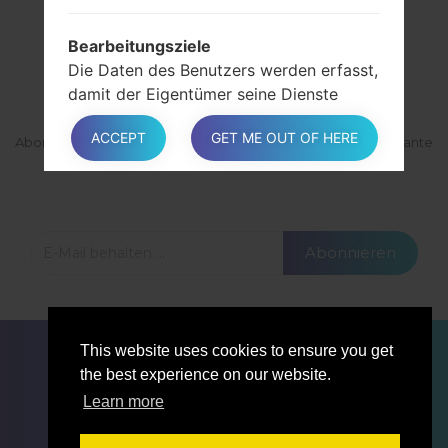
Bearbeitungsziele
ABONNIEREN
Die Daten des Benutzers werden erfasst,
damit der Eigentümer seine Dienste
erbringen kann, und für folgende
ACCEPT
GET ME OUT OF HERE
Zwecke: Verwalten Sie Kontakte, senden
Abonnieren Sie unsere Mailingliste und erhalten Sie interessante
Materialien und Updates per E-Mail.
Sie Nachrichten und kommentieren Sie
den Inhalt.
Abonnieren
In den entsprechenden Abschnitten
dieses Dokuments finden Benutzer
zusätzliche detaillierte Informationen
zum Zweck der Verarbeitung und die für
FÜR BLOGGER
NACHRICHTEN
VERGLEICHE
jedes Ziel verwendeten spezifischen
This website uses cookies to ensure you get
KONTAKTE
VERTRAULICHKEIT
persönlichen Daten.
the best experience on our website.
NUTZUNGSBEDINGUNGEN
Learn more
Ausführliche Informationen zum