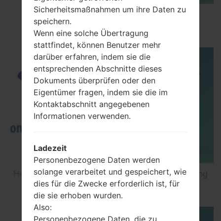
Sicherheitsmaßnahmen um ihre Daten zu
How to Enable Developer Options & USB
speichern.
Debugging on Samsung ?
Wenn eine solche Übertragung
stattfindet, können Benutzer mehr
darüber erfahren, indem sie die
entsprechenden Abschnitte dieses
Dokuments überprüfen oder den
Eigentümer fragen, indem sie die im
Kontaktabschnitt angegebenen
Informationen verwenden.
Ladezeit
Personenbezogene Daten werden
solange verarbeitet und gespeichert, wie
How to Factory Reset through code on Samsung
dies für die Zwecke erforderlich ist, für
GT-S5560?
die sie erhoben wurden.
Also:
Personenbezogene Daten, die zu