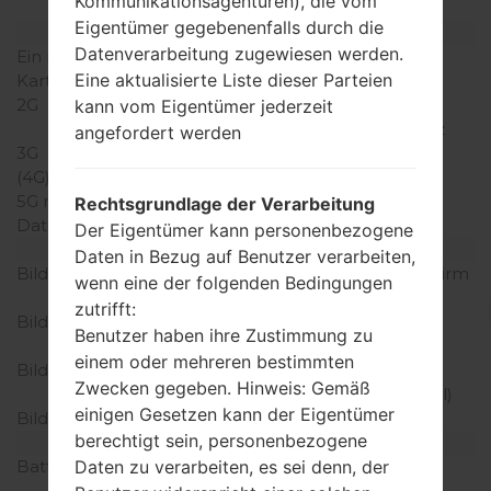
Kommunikationsagenturen), die vom
(dedizierter Slot)
Eigentümer gegebenenfalls durch die
Netzwerk und Daten
Datenverarbeitung zugewiesen werden.
Ein paar Plätze für SIM-
Mini-SIM
Eine aktualisierte Liste dieser Parteien
Karten
2G
GSM
kann vom Eigentümer jederzeit
850/900/1800/1900MHz
angefordert werden
3G
HSDPA 900/2100MHz
(4G) LTE
-
5G network
-
Rechtsgrundlage der Verarbeitung
Daten
GPRS/EDGE
Der Eigentümer kann personenbezogene
Anzeige
Daten in Bezug auf Benutzer verarbeiten,
Bildschirmgröße
2.8 Zoll, (~39.4% Bildschirm
wenn eine der folgenden Bedingungen
zu Körper Verhältnis)
zutrifft:
Bildschirmtyp
AMOLED kapazitiver
Benutzer haben ihre Zustimmung zu
Touchscreen
einem oder mehreren bestimmten
Bildschirmerweiterung
240 x 400 Pixel, (~167
Zwecken gegeben. Hinweis: Gemäß
Dichte der Pixel pro Zoll)
einigen Gesetzen kann der Eigentümer
Bildschirmfarben
16M Farben
berechtigt sein, personenbezogene
Batterie und Tastatur
Daten zu verarbeiten, es sei denn, der
Batteriekapazität
Abnehmbar Li-Ion 880
mAh