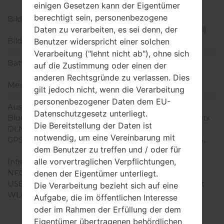
einigen Gesetzen kann der Eigentümer
Touchscreen
berechtigt sein, personenbezogene
Bildschirmerweiterung
1440 x 2560 Pixel (~577
Daten zu verarbeiten, es sei denn, der
Dichte der Pixel pro Zoll)
Bildschirmfarben
16M Farben
Benutzer widerspricht einer solchen
Batterie und Tastatur
Verarbeitung ("lehnt nicht ab"), ohne sich
Batteriekapazität
Non-Abnehmbar Li-Ion
auf die Zustimmung oder einen der
2550 mAh
anderen Rechtsgründe zu verlassen. Dies
Mechanische Tastatur
-
gilt jedoch nicht, wenn die Verarbeitung
Interfaces
personenbezogener Daten dem EU-
Ausgabe für Audio
3.5mm jack
Datenschutzgesetz unterliegt.
Bluetooth
Version 4.1, A2DP, LE, aptx
Die Bereitstellung der Daten ist
DLNA
Ja
notwendig, um eine Vereinbarung mit
GPS
Ja, mit A-GPS, GLONASS,
dem Benutzer zu treffen und / oder für
BDS
alle vorvertraglichen Verpflichtungen,
Infrarotanschluss
Ja
NFC
Ja
denen der Eigentümer unterliegt.
USB
microUSB 2.0, USB Host
Die Verarbeitung bezieht sich auf eine
WLAN
Wi-Fi 802.11 a/b/g/n/ac,
Aufgabe, die im öffentlichen Interesse
dual-band, Wi-Fi Direct,
oder im Rahmen der Erfüllung der dem
hotspot
Eigentümer übertragenen behördlichen