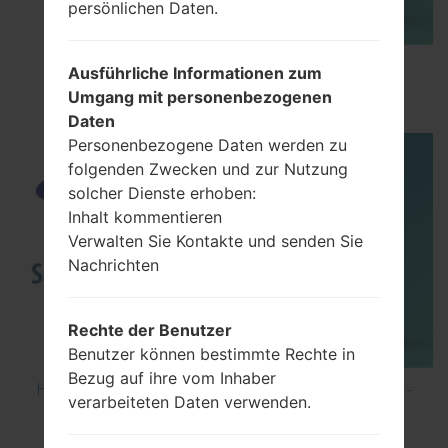
persönlichen Daten.
How to Flash Stock Firmware on Samsung
Ausführliche Informationen zum
Smartphone using Odin?
Umgang mit personenbezogenen
Daten
Personenbezogene Daten werden zu
folgenden Zwecken und zur Nutzung
solcher Dienste erhoben:
Inhalt kommentieren
Verwalten Sie Kontakte und senden Sie
Nachrichten
Rechte der Benutzer
Benutzer können bestimmte Rechte in
Bezug auf ihre vom Inhaber
How to Hard Reset on Samsung Galaxy G6 SM-
verarbeiteten Daten verwenden.
G920P?