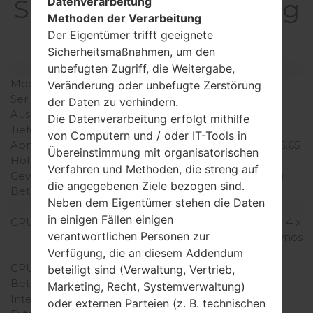
SpezifikationSamsung
Datenverarbeitung
Methoden der Verarbeitung
SC-05GGalaxy S6
Der Eigentümer trifft geeignete
Sicherheitsmaßnahmen, um den
Modell und seine Eigenschaften
unbefugten Zugriff, die Weitergabe,
Modell
SamsungSC-05G
Veränderung oder unbefugte Zerstörung
Serie
Galaxy S6
der Daten zu verhindern.
Ausgabe
Mai, 2015
Die Datenverarbeitung erfolgt mithilfe
Tiefe
6.8 millimeter (0.27 Zoll)
von Computern und / oder IT-Tools in
Abmessungen (Breite /
143.4 x 70.5 millimeter (5.65
Übereinstimmung mit organisatorischen
Höhe)
x 2.78 Zoll)
Verfahren und Methoden, die streng auf
Gewicht
138 gramm (4.87 unzen)
die angegebenen Ziele bezogen sind.
Betriebssystem
Android Nougat 7.0
Neben dem Eigentümer stehen die Daten
Ausrüstung
in einigen Fällen einigen
CPU
4 x 2.1Ghz Cortex -A57 & 4 x
verantwortlichen Personen zur
1.5Ghz Cortex -A53, E x ynos
7420 Octa
Verfügung, die an diesem Addendum
CPU-Kerne
Octa-core
beteiligt sind (Verwaltung, Vertrieb,
Betriebsgedächtnis
3GB
Marketing, Recht, Systemverwaltung)
Interner Speicher
32/64/128GB
oder externen Parteien (z. B. technischen