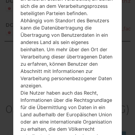
DCM
SC-05G_3_20180921133227_7lqvxho1th.zip
sich die an dem Verarbeitungsprozess
Japan
beteiligten Parteien befinden.
Abhängig vom Standort des Benutzers
SC-
DCM
kann die Datenübertragung die
05G_2_20181109135740_rtdw7k79h7_fac.z
Japan
Übertragung von Benutzerdaten in ein
anderes Land als sein eigenes
Showing 1 to 3 of 3 entries
beinhalten. Um mehr über den Ort der
Verarbeitung dieser übertragenen Daten
Previous
1
Next
zu erfahren, können Benutzer den
Abschnitt mit Informationen zur
Verarbeitung personenbezogener Daten
anzeigen.
Die Nutzer haben auch das Recht,
Articles LGSC-
Informationen über die Rechtsgrundlage
05G(Samsung SC-05G)
für die Übermittlung von Daten in ein
Land außerhalb der Europäischen Union
akaGalaxy S6
oder an eine internationale Organisation
zu erhalten, die dem Völkerrecht