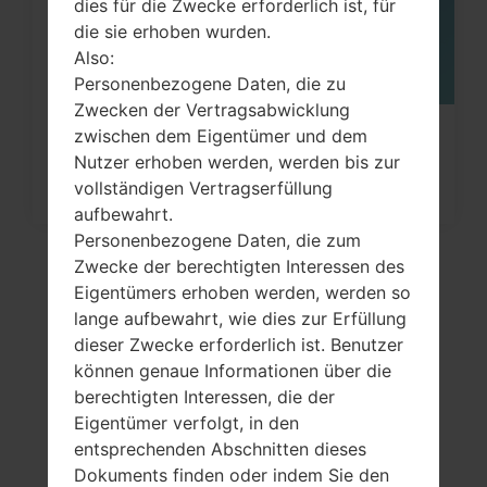
dies für die Zwecke erforderlich ist, für
die sie erhoben wurden.
Also:
Personenbezogene Daten, die zu
Zwecken der Vertragsabwicklung
zwischen dem Eigentümer und dem
Wie kann man die
Nutzer erhoben werden, werden bis zur
Werkseinstellungen durch Menü
vollständigen Vertragserfüllung
auf...
aufbewahrt.
Personenbezogene Daten, die zum
Zwecke der berechtigten Interessen des
Eigentümers erhoben werden, werden so
lange aufbewahrt, wie dies zur Erfüllung
dieser Zwecke erforderlich ist. Benutzer
können genaue Informationen über die
berechtigten Interessen, die der
Eigentümer verfolgt, in den
entsprechenden Abschnitten dieses
VideoSamsung SC-
Dokuments finden oder indem Sie den