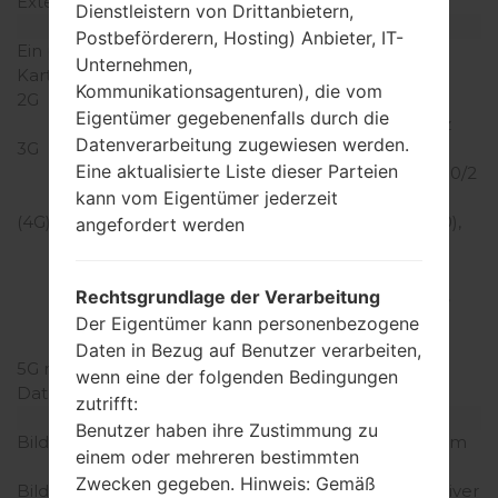
Externer Speicher
-
Dienstleistern von Drittanbietern,
Netzwerk und Daten
Postbeförderern, Hosting) Anbieter, IT-
Ein paar Plätze für SIM-
Nano-SIM
Unternehmen,
Karten
Kommunikationsagenturen), die vom
2G
GSM
Eigentümer gegebenenfalls durch die
850/900/1800/1900MHz
Datenverarbeitung zugewiesen werden.
3G
HSDPA
Eine aktualisierte Liste dieser Parteien
850/900/1700(AWS)/1900/2
100MHz
kann vom Eigentümer jederzeit
(4G) LTE
LTE band 1(2100), 2(1900),
angefordert werden
3(1800), 4(1700/2100),
5(850), 7(2600), 8(900),
12(700), 17(700), 18(800),
Rechtsgrundlage der Verarbeitung
19(800), 20(800),
Der Eigentümer kann personenbezogene
26(850)MHz
Daten in Bezug auf Benutzer verarbeiten,
5G network
-
wenn eine der folgenden Bedingungen
Daten
GPRS/EDGE
zutrifft:
Anzeige
Benutzer haben ihre Zustimmung zu
Bildschirmgröße
5.1 Zoll (~70.7% Bildschirm
einem oder mehreren bestimmten
zu Körper Verhältnis)
Zwecken gegeben. Hinweis: Gemäß
Bildschirmtyp
Super AMOLED kapazitiver