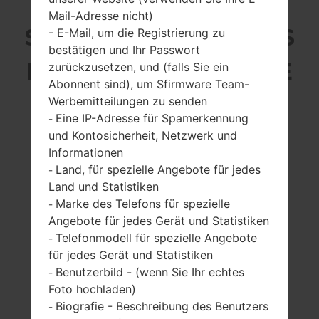
Mail-Adresse nicht)
SAMSUNG SC-05G AUS
- E-Mail, um die Registrierung zu
bestätigen und Ihr Passwort
DER GALAXY S6 SERIE
zurückzusetzen, und (falls Sie ein
Abonnent sind), um Sfirmware Team-
Werbemitteilungen zu senden
Eine IP-Adresse für Spamerkennung
-
und Kontosicherheit, Netzwerk und
Informationen
5.1 Zoll (~70.7%
4 x 2.1Ghz Cortex -
Land, für spezielle Angebote für jedes
-
Bildschirm zu
A57 & 4 x 1.5Ghz
Land und Statistiken
Körper Verhältnis)
Cortex -A53, E x
Marke des Telefons für spezielle
-
ynos 7420 Octa
1440 x 2560 Pixel
Angebote für jedes Gerät und Statistiken
(~577 Dichte der
3GB
Telefonmodell für spezielle Angebote
-
Pixel pro Zoll)
für jedes Gerät und Statistiken
Benutzerbild - (wenn Sie Ihr echtes
-
Foto hochladen)
Biografie - Beschreibung des Benutzers
-