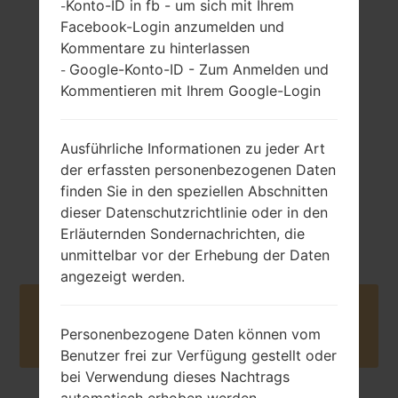
Konto-ID in fb - um sich mit Ihrem
-
Facebook-Login anzumelden und
138 gramm (4.87
Non-Abnehmbar
Kommentare zu hinterlassen
unzen)
Li-Ion 2550 mAh
Google-Konto-ID - Zum Anmelden und
-
Kommentieren mit Ihrem Google-Login
Ausführliche Informationen zu jeder Art
der erfassten personenbezogenen Daten
finden Sie in den speziellen Abschnitten
Mai, 2015
Android Nougat
dieser Datenschutzrichtlinie oder in den
7.0
Erläuternden Sondernachrichten, die
unmittelbar vor der Erhebung der Daten
angezeigt werden.
Buy accessories on Amazon
Personenbezogene Daten können vom
Benutzer frei zur Verfügung gestellt oder
bei Verwendung dieses Nachtrags
automatisch erhoben werden.