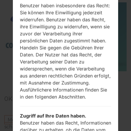
Benutzer haben insbesondere das Recht:
Sie können Ihre Einwilligung jederzeit
widerrufen. Benutzer haben das Recht,
ihre Einwilligung zu widerrufen, wenn sie
zuvor der Verarbeitung ihrer
persönlichen Daten zugestimmt haben.
Handeln Sie gegen die Gebühren Ihrer
Daten. Der Nutzer hat das Recht, der
Verarbeitung seiner Daten zu
widersprechen, wenn die Verarbeitung
aus anderen rechtlichen Gründen erfolgt,
TOP 5 SECRET CODES for Samsung
mit Ausnahme der Zustimmung.
Ausführlichere Informationen finden Sie
in den folgenden Abschnitten.
0
Kommentare
Zugriff auf Ihre Daten haben.
Melden Sie sich an
um einen Kommentar zu
Benutzer haben das Recht, Informationen
schreiben.
darüber zu erhalten, ob die Daten vom