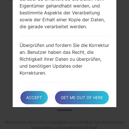
Eigentümer gehandhabt werden, und
Andere Modelle aus dieser Serie
bestimmte Aspekte der Verarbeitung
sowie der Erhalt einer Kopie der Daten,
SamsungGalaxy S6SM-G9208
die gerade verarbeitet werden.
SamsungGalaxy S6SM-G920A
SamsungGalaxy S6SM-G920AZ
SamsungGalaxy S6SM-G920F
Überprüfen und fordern Sie die Korrektur
SamsungGalaxy S6SM-G920FQ
an. Benutzer haben das Recht, die
SamsungGalaxy S6SM-G920I
Richtigkeit ihrer Daten zu überprüfen,
SamsungGalaxy S6SM-G920R6
und benötigen Updates oder
SamsungGalaxy S6SM-G920T1
Korrekturen.
SamsungGalaxy S6SM-G920V
Schränken Sie die Verarbeitung Ihrer
ABONNIEREN
ACCEPT
GET ME OUT OF HERE
Daten ein. Benutzer können unter
bestimmten Umständen die Verarbeitung
ihrer Daten einschränken. In diesem Fall
verarbeitet der Eigentümer seine Daten
Abonnieren Sie unsere Mailingliste und erhalten Sie interessante
ausschließlich zu Speicherzwecken.
Materialien und Updates per E-Mail.