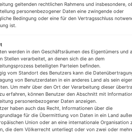
eitung geltenden rechtlichen Rahmens und insbesondere, o
USB 2.0
stellung personenbezogener Daten eine zwingende oder
-
gliche Bedingung oder eine für den Vertragsschluss notwen
ung ist.
 LGSCH-W270(Samsung 
t
ten werden in den Geschäftsräumen des Eigentümers und 
n Stellen verarbeitet, an denen sich die an dem
eitungsprozess beteiligten Parteien befinden.
ig vom Standort des Benutzers kann die Datenübertragun
agung von Benutzerdaten in ein anderes Land als sein eige
lten. Um mehr über den Ort der Verarbeitung dieser übert
zu erfahren, können Benutzer den Abschnitt mit Informatio
eitung personenbezogener Daten anzeigen.
tzer haben auch das Recht, Informationen über die
grundlage für die Übermittlung von Daten in ein Land auße
ropäischen Union oder an eine internationale Organisation 
en, die dem Völkerrecht unterliegt oder von zwei oder mehr