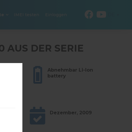
DE
te
IMEI testen
Einloggen
 AUS DER SERIE
m (3.31
Abnehmbar Li-Ion
battery
Dezember, 2009