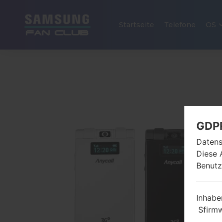
Startseite
Telefone
OS
GDP
Datens
Diese 
Benutz
Inhabe
Sfirm