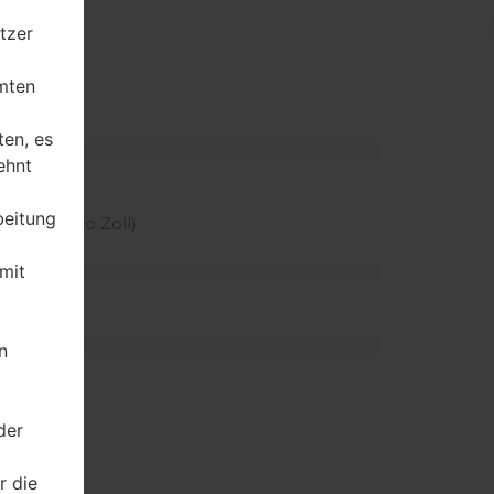
tzer
mten
ten, es
ehnt
beitung
er Pixel pro Zoll)
mit
n
der
r die