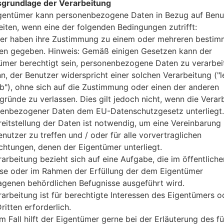
Mini-SIM
grundlage der Verarbeitung
GSM 850/900/1800/1900MHz
gentümer kann personenbezogene Daten in Bezug auf Benu
-
eiten, wenn eine der folgenden Bedingungen zutrifft:
-
er haben ihre Zustimmung zu einem oder mehreren bestim
-
n gegeben. Hinweis: Gemäß einigen Gesetzen kann der
GPRS/EDGE
ümer berechtigt sein, personenbezogene Daten zu verarbei
Anzeige
nn, der Benutzer widerspricht einer solchen Verarbeitung ("l
2.3 Zoll
ab"), ohne sich auf die Zustimmung oder einen der anderen
TFT
gründe zu verlassen. Dies gilt jedoch nicht, wenn die Verar
240 x 320 Pixel (~174 Dichte d
enbezogener Daten dem EU-Datenschutzgesetz unterliegt.
256K Farben
reitstellung der Daten ist notwendig, um eine Vereinbarung 
Batterie und Tastatur
Abnehmbar Li-Ion battery
nutzer zu treffen und / oder für alle vorvertraglichen
Ja
ichtungen, denen der Eigentümer unterliegt.
Interfaces
rarbeitung bezieht sich auf eine Aufgabe, die im öffentliche
-
sse oder im Rahmen der Erfüllung der dem Eigentümer
Version 2.0, A2DP
agenen behördlichen Befugnisse ausgeführt wird.
-
rarbeitung ist für berechtigte Interessen des Eigentümers o
-
ritten erforderlich.
-
m Fall hilft der Eigentümer gerne bei der Erläuterung des fü
-