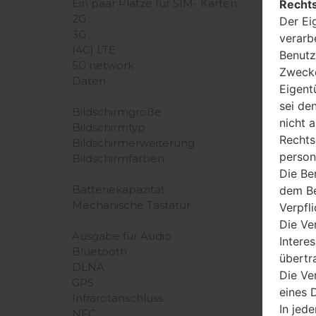
Ein paar Plätze für SIM- Karten
Rechts
2G
Der Ei
3G
verarb
(4G) LTE
Benutz
5G network
Zwecke
Daten
Eigent
sei de
Bildschirmgröße
nicht 
Bildschirmtyp
Rechts
Bildschirmerweiterung
person
Bildschirmfarben
Die Be
Batteriekapazität
dem Be
Mechanische Tastatur
Verpfl
Die Ve
Ausgabe für Audio
Intere
Bluetooth
übertr
DLNA
Die Ve
GPS
eines D
Infrarotanschluss
In jede
NFC