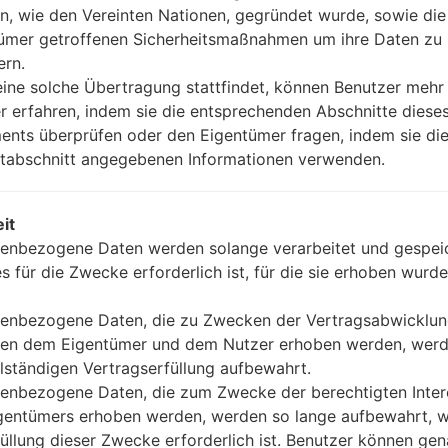
n, wie den Vereinten Nationen, gegründet wurde, sowie di
ümer getroffenen Sicherheitsmaßnahmen um ihre Daten zu
ern.
ine solche Übertragung stattfindet, können Benutzer mehr
r erfahren, indem sie die entsprechenden Abschnitte diese
nts überprüfen oder den Eigentümer fragen, indem sie die
tabschnitt angegebenen Informationen verwenden.
it
enbezogene Daten werden solange verarbeitet und gespeic
VideoSamsung SCH-W27
es für die Zwecke erforderlich ist, für die sie erhoben wurde
enbezogene Daten, die zu Zwecken der Vertragsabwicklu
en dem Eigentümer und dem Nutzer erhoben werden, werd
llständigen Vertragserfüllung aufbewahrt.
enbezogene Daten, die zum Zwecke der berechtigten Inte
gentümers erhoben werden, werden so lange aufbewahrt, w
füllung dieser Zwecke erforderlich ist. Benutzer können ge