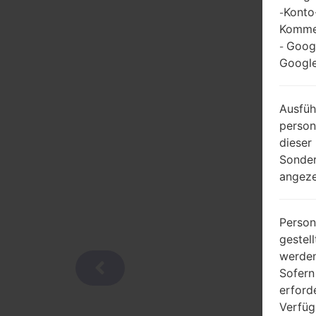
Konto
-
Kommen
Goog
-
Google
Ausfüh
person
dieser
Sonder
angeze
Person
gestel
werden
Sofern
erford
Verfüg