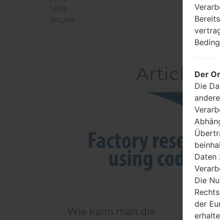
Verarb
USB
Bereit
WLAN
vertra
Beding
Articles
Der Or
Die Da
andere
Verarb
06
MAI
Abhäng
Übertr
beinha
Daten 
Verarb
Die Nu
Rechts
der Eu
Wie kann man die
erhalt