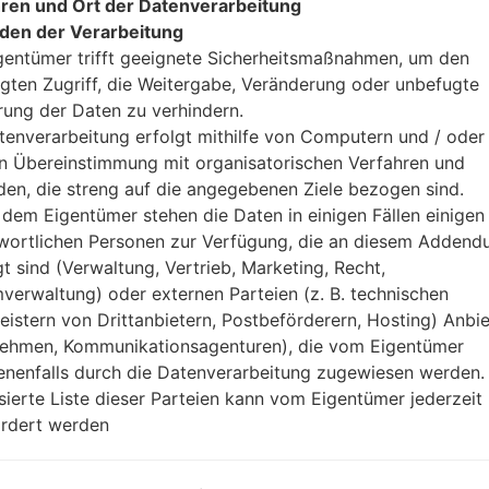
ren und Ort der Datenverarbeitung
den der Verarbeitung
gentümer trifft geeignete Sicherheitsmaßnahmen, um den
zifikationSamsung SCH-
gten Zugriff, die Weitergabe, Veränderung oder unbefugte
rung der Daten zu verhindern.
Modell und seine Eigenschaften
tenverarbeitung erfolgt mithilfe von Computern und / oder 
SamsungSCH-W270
in Übereinstimmung mit organisatorischen Verfahren und
Others
en, die streng auf die angegebenen Ziele bezogen sind.
Dezember, 2009
dem Eigentümer stehen die Daten in einigen Fällen einigen
11.9 millimeter (0.43 Zoll)
wortlichen Personen zur Verfügung, die an diesem Adden
102.5 x 52.3 millimeter (4.01 x 
gt sind (Verwaltung, Vertrieb, Marketing, Recht,
94.3 gramm (3.31 unzen)
verwaltung) oder externen Parteien (z. B. technischen
-
leistern von Drittanbietern, Postbeförderern, Hosting) Anbiet
Ausrüstung
ehmen, Kommunikationsagenturen), die vom Eigentümer
-
nenfalls durch die Datenverarbeitung zugewiesen werden.
-
isierte Liste dieser Parteien kann vom Eigentümer jederzeit
-
-
rdert werden
-
Netzwerk und Daten