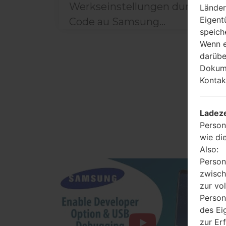
Werkseinstellungen durch
Länder
Eigent
Code au Samsung...
speich
Wenn e
darübe
Dokume
Kontak
Ladeze
Person
wie di
Also:
Person
zwisch
zur vo
Person
des Ei
zur Er