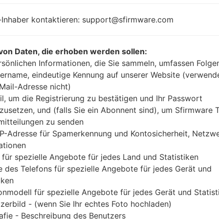
-Inhaber kontaktieren: support@sfirmware.com
Buy accessories on
von Daten, die erhoben werden sollen:
rsönlichen Informationen, die Sie sammeln, umfassen Folge
ername, eindeutige Kennung auf unserer Website (verwend
Startseite
→
Serie
→
Others
→
SamsungSCH-W270
-Mail-Adresse nicht)
il, um die Registrierung zu bestätigen und Ihr Passwort
zusetzen, und (falls Sie ein Abonnent sind), um Sfirmware
itteilungen zu senden
IP-Adresse für Spamerkennung und Kontosicherheit, Netzw
ckblickSamsung SCH-W
ationen
 für spezielle Angebote für jedes Land und Statistiken
 des Telefons für spezielle Angebote für jedes Gerät und
iken
onmodell für spezielle Angebote für jedes Gerät und Statist
zerbild - (wenn Sie Ihr echtes Foto hochladen)
Vergleiche
afie - Beschreibung des Benutzers