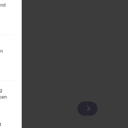
und
en
g
ben
t