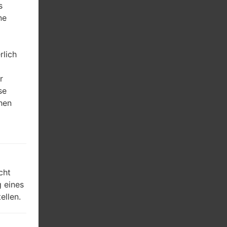
s
ne
rlich
r
se
hen
m
cht
 eines
ellen.