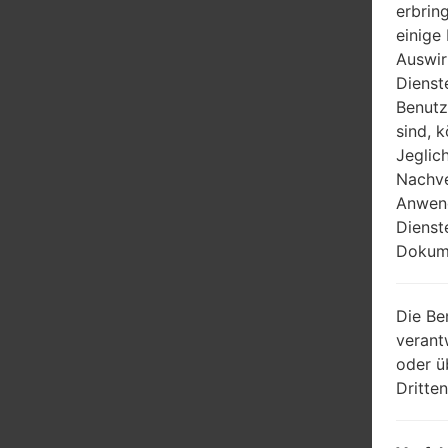
erbrin
einige
Auswir
Dienst
Benutz
sind, 
Jeglic
Nachve
Anwend
Dienst
Dokume
Die Be
verant
oder ü
Dritte