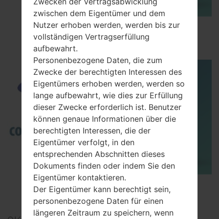
Zwecken der Vertragsabwicklung
zwischen dem Eigentümer und dem
Nutzer erhoben werden, werden bis zur
How to Flash Stock Firmware on Samsung
vollständigen Vertragserfüllung
Smartphone using Odin?
aufbewahrt.
Personenbezogene Daten, die zum
Zwecke der berechtigten Interessen des
Eigentümers erhoben werden, werden so
lange aufbewahrt, wie dies zur Erfüllung
dieser Zwecke erforderlich ist. Benutzer
können genaue Informationen über die
berechtigten Interessen, die der
Eigentümer verfolgt, in den
entsprechenden Abschnitten dieses
Dokuments finden oder indem Sie den
Eigentümer kontaktieren.
TOP 5 SECRET CODES for Samsung
Der Eigentümer kann berechtigt sein,
personenbezogene Daten für einen
längeren Zeitraum zu speichern, wenn