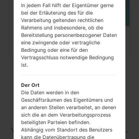
In jedem Fall hilft der Eigentümer gerne
bei der Erläuterung des für die
Verarbeitung geltenden rechtlichen
Rahmens und insbesondere, ob die
Bereitstellung personenbezogener Daten
Wie kann man die
eine zwingende oder vertragliche
Werkseinstellungen durch Code au
Bedingung oder eine für den
Samsung...
Vertragsschluss notwendige Bedingung
ist.
Der Ort
Die Daten werden in den
Geschäftsräumen des Eigentümers und
an anderen Stellen verarbeitet, an denen
sich die an dem Verarbeitungsprozess
beteiligten Parteien befinden.
VideoSamsung SGH-
Abhängig vom Standort des Benutzers
kann die Datenübertragung die