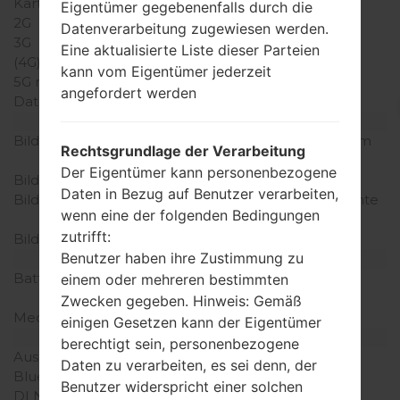
Karten
Eigentümer gegebenenfalls durch die
2G
GSM 900/1800MHz
Datenverarbeitung zugewiesen werden.
3G
-
Eine aktualisierte Liste dieser Parteien
(4G) LTE
-
kann vom Eigentümer jederzeit
5G network
-
angefordert werden
Daten
GPRS
Anzeige
Bildschirmgröße
1.5 Zoll (~15.7% Bildschirm
Rechtsgrundlage der Verarbeitung
zu Körper Verhältnis)
Der Eigentümer kann personenbezogene
Bildschirmtyp
CSTN
Daten in Bezug auf Benutzer verarbeiten,
Bildschirmerweiterung
128 x 128 Pixel (~121 Dichte
wenn eine der folgenden Bedingungen
der Pixel pro Zoll)
zutrifft:
Bildschirmfarben
65K Farben
Benutzer haben ihre Zustimmung zu
Batterie und Tastatur
Batteriekapazität
Abnehmbar Li-Ion 800
einem oder mehreren bestimmten
mAh
Zwecken gegeben. Hinweis: Gemäß
Mechanische Tastatur
Ja
einigen Gesetzen kann der Eigentümer
Interfaces
berechtigt sein, personenbezogene
Ausgabe für Audio
-
Daten zu verarbeiten, es sei denn, der
Bluetooth
-
Benutzer widerspricht einer solchen
DLNA
-