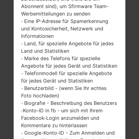
Abonnent sind), um Sfirmware Team-
SAMSUNG SGH-C168
Werbemitteilungen zu senden
Eine IP-Adresse für Spamerkennung
-
AUS DER SERIE
und Kontosicherheit, Netzwerk und
Informationen
Land, für spezielle Angebote für jedes
-
Land und Statistiken
Marke des Telefons für spezielle
-
Angebote für jedes Gerät und Statistiken
1.5 Zoll (~15.7%
-
Telefonmodell für spezielle Angebote
-
Bildschirm zu
-
für jedes Gerät und Statistiken
Körper Verhältnis)
Benutzerbild - (wenn Sie Ihr echtes
-
128 x 128 Pixel (~121
Foto hochladen)
Dichte der Pixel pro
Biografie - Beschreibung des Benutzers
-
Zoll)
Konto-ID in fb - um sich mit Ihrem
-
Facebook-Login anzumelden und
Kommentare zu hinterlassen
Google-Konto-ID - Zum Anmelden und
-