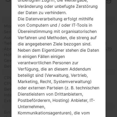
unbefugten Zugriff, die Weitergabe,
SGH-C168
Veränderung oder unbefugte Zerstörung
der Daten zu verhindern.
Die Datenverarbeitung erfolgt mithilfe
Modell und seine Eigenschaften
von Computern und / oder IT-Tools in
Modell
SamsungSGH-C168
Übereinstimmung mit organisatorischen
Serie
Others
Ausgabe
Februar, 2007
Verfahren und Methoden, die streng auf
Tiefe
15.4 millimeter (0.61 Zoll)
die angegebenen Ziele bezogen sind.
Abmessungen (Breite /
106.5 x 43.5 millimeter (4.19
Neben dem Eigentümer stehen die Daten
Höhe)
x 1.71 Zoll)
in einigen Fällen einigen
Gewicht
70 gramm (2.47 unzen)
verantwortlichen Personen zur
Betriebssystem
-
Verfügung, die an diesem Addendum
Ausrüstung
beteiligt sind (Verwaltung, Vertrieb,
CPU
-
Marketing, Recht, Systemverwaltung)
CPU-Kerne
-
oder externen Parteien (z. B. technischen
Betriebsgedächtnis
-
Dienstleistern von Drittanbietern,
Interner Speicher
600KB
Postbeförderern, Hosting) Anbieter, IT-
Externer Speicher
-
Netzwerk und Daten
Unternehmen,
Ein paar Plätze für SIM-
Mini-SIM
Kommunikationsagenturen), die vom