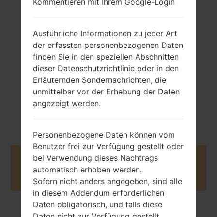
Kommentieren mit Ihrem Google-Login
70 gramm (2.47
Abnehmbar Li-Ion
unzen)
Ausführliche Informationen zu jeder Art
800 mAh
der erfassten personenbezogenen Daten
finden Sie in den speziellen Abschnitten
dieser Datenschutzrichtlinie oder in den
Erläuternden Sondernachrichten, die
unmittelbar vor der Erhebung der Daten
angezeigt werden.
Februar, 2007
NA
Personenbezogene Daten können vom
Benutzer frei zur Verfügung gestellt oder
bei Verwendung dieses Nachtrags
Buy accessories on Amazon
automatisch erhoben werden.
Sofern nicht anders angegeben, sind alle
in diesem Addendum erforderlichen
Daten obligatorisch, und falls diese
Daten nicht zur Verfügung gestellt
Startseite
→
Serie
→
Others
→
SamsungSGH-C168