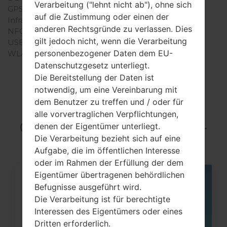
Verarbeitung ("lehnt nicht ab"), ohne sich
GPS
-
auf die Zustimmung oder einen der
Infrarotanschluss
-
anderen Rechtsgründe zu verlassen. Dies
NFC
-
gilt jedoch nicht, wenn die Verarbeitung
USB
-
personenbezogener Daten dem EU-
WLAN
-
Datenschutzgesetz unterliegt.
Die Bereitstellung der Daten ist
notwendig, um eine Vereinbarung mit
dem Benutzer zu treffen und / oder für
Articles LGSGH-
alle vorvertraglichen Verpflichtungen,
C168(Samsung SGH-
denen der Eigentümer unterliegt.
Die Verarbeitung bezieht sich auf eine
C168)
Aufgabe, die im öffentlichen Interesse
oder im Rahmen der Erfüllung der dem
Eigentümer übertragenen behördlichen
06
Befugnisse ausgeführt wird.
MAI
Die Verarbeitung ist für berechtigte
Interessen des Eigentümers oder eines
Dritten erforderlich.