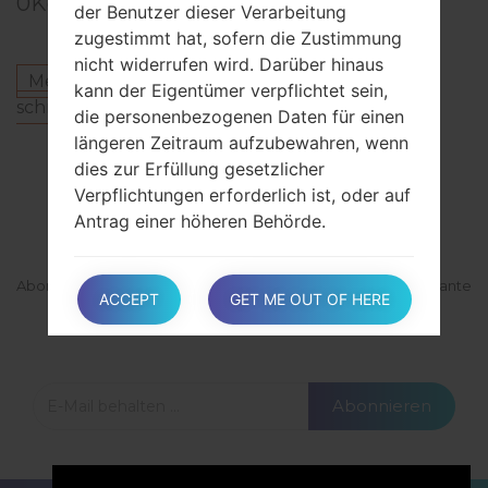
0
Kommentare
der Benutzer dieser Verarbeitung
zugestimmt hat, sofern die Zustimmung
nicht widerrufen wird. Darüber hinaus
Melden Sie sich an
um einen Kommentar zu
kann der Eigentümer verpflichtet sein,
schreiben.
die personenbezogenen Daten für einen
längeren Zeitraum aufzubewahren, wenn
dies zur Erfüllung gesetzlicher
ABONNIEREN
Verpflichtungen erforderlich ist, oder auf
Antrag einer höheren Behörde.
Abonnieren Sie unsere Mailingliste und erhalten Sie interessante
Nach der Aufbewahrung werden
ACCEPT
GET ME OUT OF HERE
Materialien und Updates per E-Mail.
personenbezogene Daten gelöscht. Das
Recht auf Auskunft, das Recht auf
Löschung, das Recht auf Berichtigung
und das Recht auf Datenübermittlung
Abonnieren
können daher nach Ablauf der
Aufbewahrungsfrist nicht erfüllt werden.