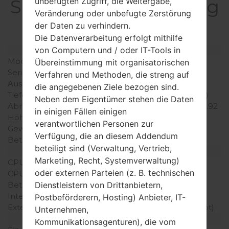
SpezifikationSamsung
unbefugten Zugriff, die Weitergabe,
Veränderung oder unbefugte Zerstörung
SGH-E251
der Daten zu verhindern.
Die Datenverarbeitung erfolgt mithilfe
Modell und seine Eigenschaften
von Computern und / oder IT-Tools in
Modell
SamsungSGH-E251
Übereinstimmung mit organisatorischen
Serie
Others
Verfahren und Methoden, die streng auf
Ausgabe
Februar, 2008
die angegebenen Ziele bezogen sind.
Tiefe
14.1 millimeter (0.56 Zoll)
Neben dem Eigentümer stehen die Daten
Abmessungen (Breite /
99.5 x 49.5 millimeter (3.92
in einigen Fällen einigen
Höhe)
x 1.95 Zoll)
verantwortlichen Personen zur
Gewicht
80 gramm (2.82 unzen)
Verfügung, die an diesem Addendum
Betriebssystem
-
beteiligt sind (Verwaltung, Vertrieb,
Ausrüstung
Marketing, Recht, Systemverwaltung)
CPU
-
oder externen Parteien (z. B. technischen
CPU-Kerne
-
Betriebsgedächtnis
-
Dienstleistern von Drittanbietern,
Interner Speicher
25MB
Postbeförderern, Hosting) Anbieter, IT-
Externer Speicher
microSD (dedizierter Slot)
Unternehmen,
Netzwerk und Daten
Kommunikationsagenturen), die vom