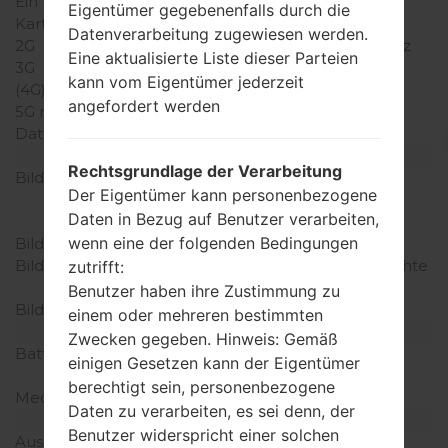
Ein paar Plätze für SIM-
Mini-SIM
Eigentümer gegebenenfalls durch die
Karten
Datenverarbeitung zugewiesen werden.
2G
GSM 900/1800/1900MHz
Eine aktualisierte Liste dieser Parteien
3G
-
kann vom Eigentümer jederzeit
(4G) LTE
-
angefordert werden
5G network
-
Daten
GPRS/EDGE
Anzeige
Rechtsgrundlage der Verarbeitung
Bildschirmgröße
2.0 Zoll, 32 x 40 mm
Der Eigentümer kann personenbezogene
(~25.6% Bildschirm zu
Daten in Bezug auf Benutzer verarbeiten,
Körper Verhältnis)
wenn eine der folgenden Bedingungen
Bildschirmtyp
TFT
Bildschirmerweiterung
128 x 160 Pixel (~102 Dichte
zutrifft:
der Pixel pro Zoll)
Benutzer haben ihre Zustimmung zu
Bildschirmfarben
65K Farben
einem oder mehreren bestimmten
Batterie und Tastatur
Zwecken gegeben. Hinweis: Gemäß
Batteriekapazität
Abnehmbar Li-Ion 750
einigen Gesetzen kann der Eigentümer
mAh
berechtigt sein, personenbezogene
Mechanische Tastatur
Ja
Daten zu verarbeiten, es sei denn, der
Interfaces
Benutzer widerspricht einer solchen
Ausgabe für Audio
-