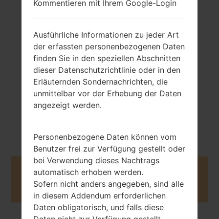
Kommentieren mit Ihrem Google-Login
80 gramm (2.82
Abnehmbar Li-Ion
Ausführliche Informationen zu jeder Art
unzen)
750 mAh
der erfassten personenbezogenen Daten
finden Sie in den speziellen Abschnitten
dieser Datenschutzrichtlinie oder in den
Erläuternden Sondernachrichten, die
unmittelbar vor der Erhebung der Daten
angezeigt werden.
Februar, 2008
NA
Personenbezogene Daten können vom
Benutzer frei zur Verfügung gestellt oder
bei Verwendung dieses Nachtrags
Buy accessories on Amazon
automatisch erhoben werden.
Sofern nicht anders angegeben, sind alle
in diesem Addendum erforderlichen
Daten obligatorisch, und falls diese