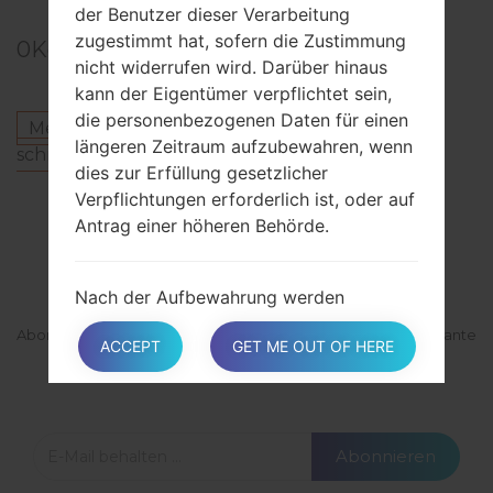
der Benutzer dieser Verarbeitung
zugestimmt hat, sofern die Zustimmung
0
Kommentare
nicht widerrufen wird. Darüber hinaus
kann der Eigentümer verpflichtet sein,
die personenbezogenen Daten für einen
Melden Sie sich an
um einen Kommentar zu
längeren Zeitraum aufzubewahren, wenn
schreiben.
dies zur Erfüllung gesetzlicher
Verpflichtungen erforderlich ist, oder auf
Antrag einer höheren Behörde.
ABONNIEREN
Nach der Aufbewahrung werden
personenbezogene Daten gelöscht. Das
Abonnieren Sie unsere Mailingliste und erhalten Sie interessante
ACCEPT
GET ME OUT OF HERE
Recht auf Auskunft, das Recht auf
Materialien und Updates per E-Mail.
Löschung, das Recht auf Berichtigung
und das Recht auf Datenübermittlung
können daher nach Ablauf der
Aufbewahrungsfrist nicht erfüllt werden.
Abonnieren