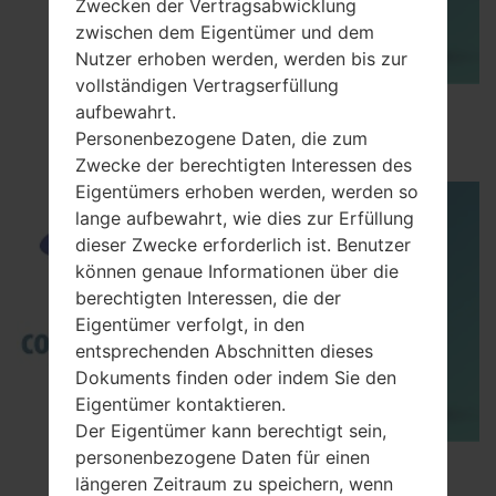
Zwecken der Vertragsabwicklung
zwischen dem Eigentümer und dem
Nutzer erhoben werden, werden bis zur
vollständigen Vertragserfüllung
How to Flash Stock Firmware on Samsung
aufbewahrt.
Smartphone using Odin?
Personenbezogene Daten, die zum
Zwecke der berechtigten Interessen des
Eigentümers erhoben werden, werden so
lange aufbewahrt, wie dies zur Erfüllung
dieser Zwecke erforderlich ist. Benutzer
können genaue Informationen über die
berechtigten Interessen, die der
Eigentümer verfolgt, in den
entsprechenden Abschnitten dieses
Dokuments finden oder indem Sie den
Eigentümer kontaktieren.
Der Eigentümer kann berechtigt sein,
personenbezogene Daten für einen
TOP 5 SECRET CODES for Samsung
längeren Zeitraum zu speichern, wenn