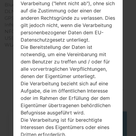
Verarbeitung ("lehnt nicht ab"), ohne sich
Bluetooth
Version 2.0, A2DP
auf die Zustimmung oder einen der
DLNA
-
anderen Rechtsgründe zu verlassen. Dies
GPS
-
Infrarotanschluss
-
gilt jedoch nicht, wenn die Verarbeitung
NFC
-
personenbezogener Daten dem EU-
USB
USB 1.1
Datenschutzgesetz unterliegt.
WLAN
-
Die Bereitstellung der Daten ist
notwendig, um eine Vereinbarung mit
dem Benutzer zu treffen und / oder für
alle vorvertraglichen Verpflichtungen,
Articles LGSGH-
denen der Eigentümer unterliegt.
Die Verarbeitung bezieht sich auf eine
E251(Samsung SGH-
Aufgabe, die im öffentlichen Interesse
E251)
oder im Rahmen der Erfüllung der dem
Eigentümer übertragenen behördlichen
Befugnisse ausgeführt wird.
Die Verarbeitung ist für berechtigte
06
Interessen des Eigentümers oder eines
MAI
Dritten erforderlich.