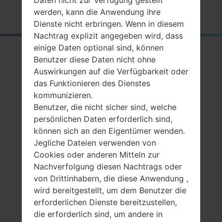
Daten nicht zur Verfügung gestellt
Startseite
→
Serie
→
Others
→
SamsungSGH-E251
werden, kann die Anwendung ihre
Dienste nicht erbringen. Wenn in diesem
Nachtrag explizit angegeben wird, dass
einige Daten optional sind, können
RückblickSamsung
Benutzer diese Daten nicht ohne
SGH-E251
Auswirkungen auf die Verfügbarkeit oder
das Funktionieren des Dienstes
kommunizieren.
Benutzer, die nicht sicher sind, welche
persönlichen Daten erforderlich sind,
können sich an den Eigentümer wenden.
Vergleiche
Jegliche Dateien verwenden von
Cookies oder anderen Mitteln zur
Nachverfolgung diesen Nachtrags oder
von Drittinhabern, die diese Anwendung ,
wird bereitgestellt, um dem Benutzer die
erforderlichen Dienste bereitzustellen,
die erforderlich sind, um andere in