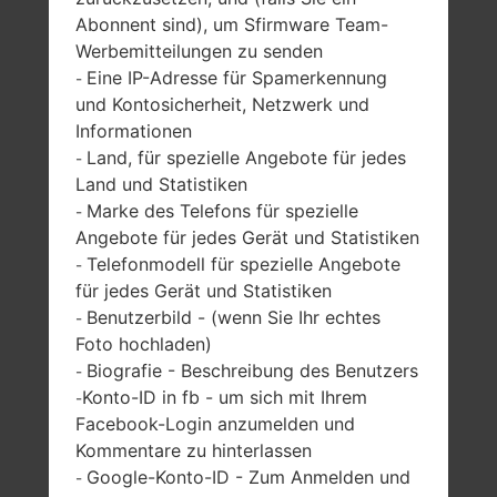
Abonnent sind), um Sfirmware Team-
SAMSUNG SGH-E251
Werbemitteilungen zu senden
Eine IP-Adresse für Spamerkennung
-
AUS DER SERIE
und Kontosicherheit, Netzwerk und
Informationen
Land, für spezielle Angebote für jedes
-
Land und Statistiken
Marke des Telefons für spezielle
-
Angebote für jedes Gerät und Statistiken
2.0 Zoll, 32 x 40
-
Telefonmodell für spezielle Angebote
-
mm (~25.6%
-
für jedes Gerät und Statistiken
Bildschirm zu
Benutzerbild - (wenn Sie Ihr echtes
-
Körper Verhältnis)
Foto hochladen)
128 x 160 Pixel (~102
Biografie - Beschreibung des Benutzers
-
Dichte der Pixel pro
Konto-ID in fb - um sich mit Ihrem
Zoll)
-
Facebook-Login anzumelden und
Kommentare zu hinterlassen
Google-Konto-ID - Zum Anmelden und
-