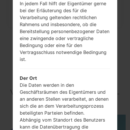
In jedem Fall hilft der Eigentümer gerne
Wie kann man die
bei der Erläuterung des für die
Werkseinstellungen durch Code au
Verarbeitung geltenden rechtlichen
Samsung...
Rahmens und insbesondere, ob die
Bereitstellung personenbezogener Daten
eine zwingende oder vertragliche
Bedingung oder eine für den
Vertragsschluss notwendige Bedingung
ist.
Der Ort
Die Daten werden in den
VideoSamsung SGH-
Geschäftsräumen des Eigentümers und
an anderen Stellen verarbeitet, an denen
L750
sich die an dem Verarbeitungsprozess
beteiligten Parteien befinden.
Abhängig vom Standort des Benutzers
kann die Datenübertragung die