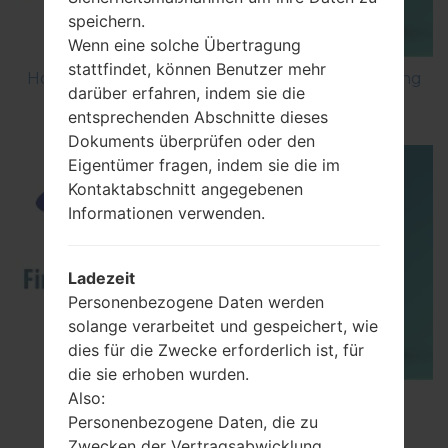
speichern.
Wenn eine solche Übertragung
stattfindet, können Benutzer mehr
How to Factory Reset through code on Samsung
darüber erfahren, indem sie die
GT-S5560?
entsprechenden Abschnitte dieses
Dokuments überprüfen oder den
Eigentümer fragen, indem sie die im
Kontaktabschnitt angegebenen
Informationen verwenden.
Ladezeit
Personenbezogene Daten werden
solange verarbeitet und gespeichert, wie
dies für die Zwecke erforderlich ist, für
die sie erhoben wurden.
Also:
How to Flash Stock Firmware on Samsung
Personenbezogene Daten, die zu
Smartphone using Odin?
Zwecken der Vertragsabwicklung