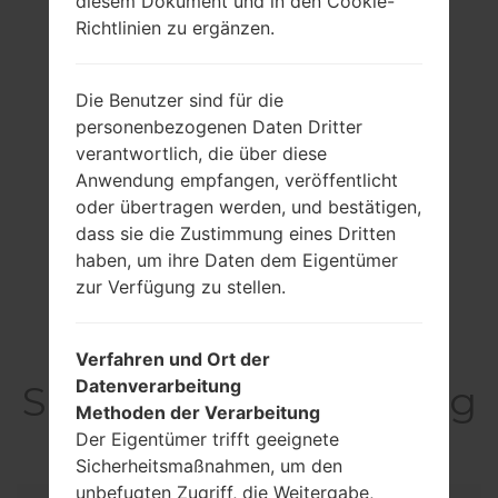
diesem Dokument und in den Cookie-
Richtlinien zu ergänzen.
Die Benutzer sind für die
personenbezogenen Daten Dritter
verantwortlich, die über diese
Anwendung empfangen, veröffentlicht
oder übertragen werden, und bestätigen,
dass sie die Zustimmung eines Dritten
haben, um ihre Daten dem Eigentümer
zur Verfügung zu stellen.
Verfahren und Ort der
Datenverarbeitung
SpezifikationSamsung
Methoden der Verarbeitung
SGH-L750
Der Eigentümer trifft geeignete
Sicherheitsmaßnahmen, um den
unbefugten Zugriff, die Weitergabe,
Modell und seine Eigenschaften