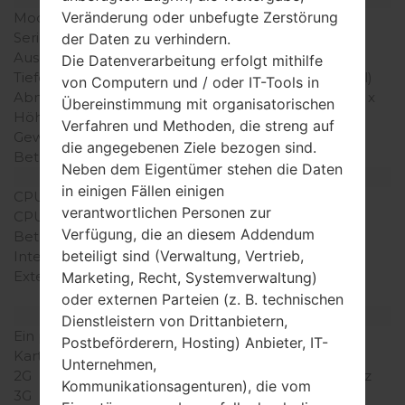
Veränderung oder unbefugte Zerstörung
Modell
SamsungSGH-L750
Serie
Others
der Daten zu verhindern.
Ausgabe
-
Die Datenverarbeitung erfolgt mithilfe
Tiefe
18.4 millimeter (0.72 Zoll)
von Computern und / oder IT-Tools in
Abmessungen (Breite /
99 x 48 millimeter (3.90 x
Übereinstimmung mit organisatorischen
Höhe)
1.89 Zoll)
Verfahren und Methoden, die streng auf
Gewicht
79 gramm (2.79 unzen)
die angegebenen Ziele bezogen sind.
Betriebssystem
-
Neben dem Eigentümer stehen die Daten
Ausrüstung
in einigen Fällen einigen
CPU
-
verantwortlichen Personen zur
CPU-Kerne
-
Verfügung, die an diesem Addendum
Betriebsgedächtnis
-
beteiligt sind (Verwaltung, Vertrieb,
Interner Speicher
-
Externer Speicher
microSD, zu 2 GB
Marketing, Recht, Systemverwaltung)
(dedizierter Slot)
oder externen Parteien (z. B. technischen
Netzwerk und Daten
Dienstleistern von Drittanbietern,
Ein paar Plätze für SIM-
Mini-SIM
Postbeförderern, Hosting) Anbieter, IT-
Karten
Unternehmen,
2G
GSM 900/1800/1900MHz
Kommunikationsagenturen), die vom
3G
-