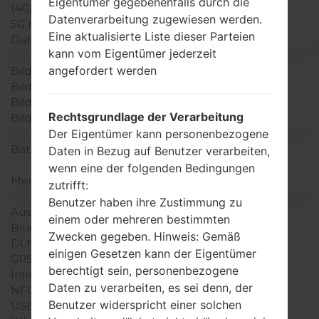
Eigentümer gegebenenfalls durch die
(4G) LTE
-
Datenverarbeitung zugewiesen werden.
5G network
-
Eine aktualisierte Liste dieser Parteien
Daten
GPRS/EDGE
kann vom Eigentümer jederzeit
Anzeige
angefordert werden
Bildschirmgröße
1.8 Zoll
Bildschirmtyp
TFT
Bildschirmerweiterung
220 x 176 Pixel
Rechtsgrundlage der Verarbeitung
Bildschirmfarben
256K Farben
Batterie und Tastatur
Der Eigentümer kann personenbezogene
Batteriekapazität
Abnehmbar Li-Ion 800
Daten in Bezug auf Benutzer verarbeiten,
mAh
wenn eine der folgenden Bedingungen
Mechanische Tastatur
Ja
zutrifft:
Interfaces
Benutzer haben ihre Zustimmung zu
Ausgabe für Audio
-
einem oder mehreren bestimmten
Bluetooth
-
Zwecken gegeben. Hinweis: Gemäß
DLNA
-
einigen Gesetzen kann der Eigentümer
GPS
-
berechtigt sein, personenbezogene
Infrarotanschluss
-
Daten zu verarbeiten, es sei denn, der
NFC
-
Benutzer widerspricht einer solchen
USB
USB 2.0