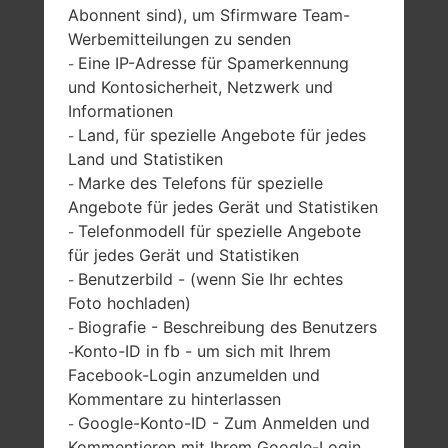
Abonnent sind), um Sfirmware Team-
Werbemitteilungen zu senden
SAMSUNG SGH-L750
Eine IP-Adresse für Spamerkennung
-
und Kontosicherheit, Netzwerk und
AUS DER SERIE
Informationen
Land, für spezielle Angebote für jedes
-
Land und Statistiken
Marke des Telefons für spezielle
-
Angebote für jedes Gerät und Statistiken
Telefonmodell für spezielle Angebote
-
1.8 Zoll
-
für jedes Gerät und Statistiken
220 x 176 Pixel
-
Benutzerbild - (wenn Sie Ihr echtes
-
Foto hochladen)
Biografie - Beschreibung des Benutzers
-
Konto-ID in fb - um sich mit Ihrem
-
Facebook-Login anzumelden und
Kommentare zu hinterlassen
79 gramm (2.79
Abnehmbar Li-Ion
Google-Konto-ID - Zum Anmelden und
-
unzen)
800 mAh
Kommentieren mit Ihrem Google-Login