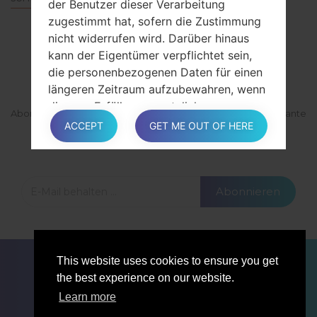
der Benutzer dieser Verarbeitung
zugestimmt hat, sofern die Zustimmung
nicht widerrufen wird. Darüber hinaus
ABONNIEREN
kann der Eigentümer verpflichtet sein,
die personenbezogenen Daten für einen
längeren Zeitraum aufzubewahren, wenn
dies zur Erfüllung gesetzlicher
Abonnieren Sie unsere Mailingliste und erhalten Sie interessante
Verpflichtungen erforderlich ist, oder auf
ACCEPT
GET ME OUT OF HERE
Materialien und Updates per E-Mail.
Antrag einer höheren Behörde.
Nach der Aufbewahrung werden
Abonnieren
personenbezogene Daten gelöscht. Das
Recht auf Auskunft, das Recht auf
Löschung, das Recht auf Berichtigung
FÜR BLOGGER
NACHRICHTEN
VERGLEICHE
und das Recht auf Datenübermittlung
This website uses cookies to ensure you get
können daher nach Ablauf der
KONTAKTE
VERTRAULICHKEIT
the best experience on our website.
Aufbewahrungsfrist nicht erfüllt werden.
NUTZUNGSBEDINGUNGEN
Learn more